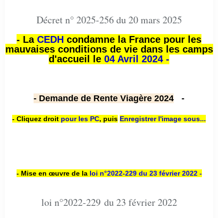
Décret n° 2025-256 du 20 mars 2025
- La
CEDH
condamne la France pour les
mauvaises conditions de vie dans les camps
d'accueil le
04 Avril 2024 -
- Demande de Rente Viagère 2024
-
- Cliquez droit
pour les PC
,
puis
Enregistrer l'image sous...
- Mise en œuvre de la
loi n
°2022-229
du 23 février 2022 -
loi n°2022-229 du 23 février 2022