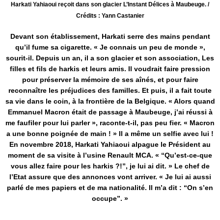
Harkati Yahiaoui reçoit dans son glacier L’Instant Délices à Maubeuge. /
Crédits : Yann Castanier
Devant son établissement, Harkati serre des mains pendant
qu’il fume sa cigarette. « Je connais un peu de monde »,
sourit-il. Depuis un an, il a son glacier et son association, Les
filles et fils de harkis et leurs amis. Il voudrait faire pression
pour préserver la mémoire de ses aînés, et pour faire
reconnaître les préjudices des familles. Et puis, il a fait toute
sa vie dans le coin, à la frontière de la Belgique. « Alors quand
Emmanuel Macron était de passage à Maubeuge, j’ai réussi à
me faufiler pour lui parler », raconte-t-il, pas peu fier. « Macron
a une bonne poignée de main ! » Il a même un selfie avec lui !
En novembre 2018, Harkati Yahiaoui alpague le Président au
moment de sa visite à l’usine Renault MCA. « “Qu’est-ce-que
vous allez faire pour les harkis ?!”, je lui ai dit. » Le chef de
l’Etat assure que des annonces vont arriver. « Je lui ai aussi
parlé de mes papiers et de ma nationalité. Il m’a dit : “On s’en
occupe”. »