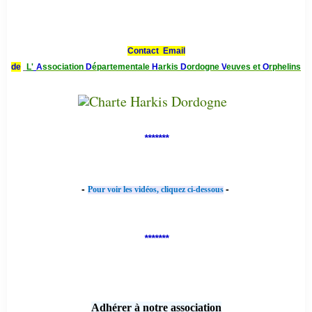
Contact Email
de
L'
A
ssociation
D
épartementale
H
arkis
D
ordogne
V
euves et
O
rphelins
*******
-
-
Pour voir les vidéos, cliquez ci-dessous
*******
Adhérer à notre association