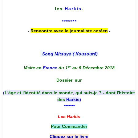
les
Harkis
.
*******
-
Rencontre avec le journaliste coréen
-
Song Mitsuyo ( Kousouté
)
er
Visite en
France
du 1
au 9 Décembre 2018
Dossier
sur
(
L'âge et l'identité dans le monde, qui suis-je ? - dont l'histoire
des
Harkis
)
*******
Les Harkis
Pour Commander
Cliquez sur le livre