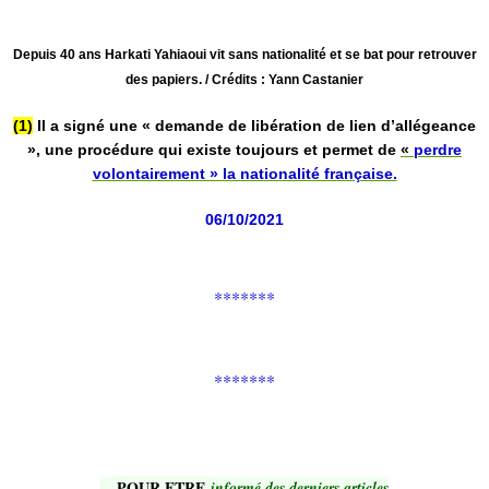
Depuis 40 ans Harkati Yahiaoui vit sans nationalité et se bat pour retrouver
des papiers. / Crédits : Yann Castanier
(1)
Il a signé une « demande de libération de lien d’allégeance
», une procédure qui existe toujours et permet de
«
perdre
volontairement » la nationalité française.
06/10/2021
*******
*******
POUR ETRE
-
informé des derniers articles