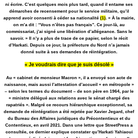
ni écrire. C’est quelques mois plus tard, quand il entame ses
démarches de recensement pour le service militaire, qu’il
apprend avoir consenti à céder sa nationalité
(1)
. « À la mairie,
on m’a dit : “Vous n’êtes pas français”. Ce jour-là, au
commissariat, j’ai signé une libération d’allégeance. Sans le
savoir. » Il n’y a plus de trace de ce papier, selon le récit
d’Harkati. Depuis ce jour, la préfecture du Nord n’a jamais
donné suite à ses demandes de réintégration.
« Je voudrais dire que je suis désolé »
Au « cabinet de monsieur Macron », il a envoyé son acte de
naissance, mais aussi l’attestation d’accueil « en métropole »
– selon les termes du document – de son père en 1964, par le
« ministre délégué aux relations avec le sénat chargé des
rapatriés ». Malgré ce recours hiérarchique exceptionnel, sa
demande de réintégration a été rejetée par Xavier Jegard, chef
du Bureau des Affaires juridiques du Précontentieux et du
Contentieux, en avril 2021. Dans une lettre que StreetPress a
consultée, ce dernier explique constater qu’Harkati Yahiaoui