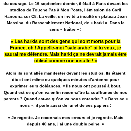
du courage. Le 16 septembre dernier, il était à Paris devant les
studios de Touche Pas à Mon Poste, l’émission de Cyril
Hanouna sur C8. La veille, un invité a insulté en plateau Jean
Messiha, du Rassemblement National, de « harki ». Dans le
sens « traître » :
« Les harkis sont des gens qui sont morts pour la
France, oh ! Appelle-moi “sale arabe” si tu veux, je
saurai me défendre. Mais harki ça ne devrait jamais être
utilisé comme une insulte ! »
Alors ils sont allés manifester devant les studios. Ils étaient
dix et ont même eu quelques minutes d’antenne pour
exprimer leurs doléances. « Ils nous ont poussé à bout.
Quand est-ce qu’on va enfin reconnaître la souffrance de nos
parents ? Quand est-ce qu’on va nous entendre ? » Dans ce «
nous », il parle aussi de lui et de ces papiers :
« Je regrette. Je reconnais mes erreurs et je regrette. Mais
depuis 40 ans, j’ai une double peine. »