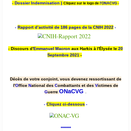
- Dossier Indemnisation )
Cliquez sur le logo de
l'ONACVG -
-
Rapport d’activité de 186 pages de la CNIH 2022
-
- Discours d'
Emmanuel Macron
aux Harkis à l'Élysée le
20
Septembre 2021
-
Décès de votre conjoint, vous devenez ressortissant de
l'
O
ffice
N
ational des
C
ombattants et des
V
ictimes de
.
ONaCVG
G
uerre
-
Cliquez ci-dessous
-
*******