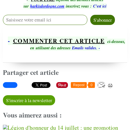
sur
harkisdordogne.com
inscrivez vous
:
C'est ici
-
COMMENTER CET ARTICLE
ci-dessous,
en utilisant des adresses
Emails valides.
-
Partager cet article
Repost
0
S'inscrire à la newsletter
Vous aimerez aussi :