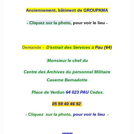
Anciennement, bâtiment de GROUPAMA
- Cliquez sur la photo,
pour voir le lieu -
Demande -
D'e
xtrait des Services à
Pau (64)
Monsieur le chef du
Centre des Archives du personnel Militaire
Caserne Bernadotte
Place de Verdun
64 023 PAU
Cedex.
05 59 40 46 92
-
Cliquez sur la photo
,
pour voir le lieu
-
*******