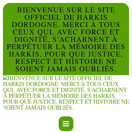
BIENVENUE SUR LE SITE
OFFICIEL DE HARKIS
DORDOGNE. MERCI À TOUS
CEUX QUI, AVEC FORCE ET
DIGNITÉ, S’ACHARNENT À
PERPÉTUER LA MÉMOIRE DES
HARKIS, POUR QUE JUSTICE,
RESPECT ET HISTOIRE NE
SOIENT JAMAIS OUBLIÉS.