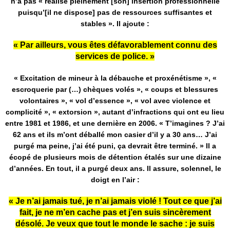
n’a pas « réalisé pleinement [son] insertion professionnelle
puisqu’[il ne dispose] pas de ressources suffisantes et
stables ». Il ajoute :
« Par ailleurs, vous êtes défavorablement connu des
services de police. »
« Excitation de mineur à la débauche et proxénétisme », «
escroquerie par (…) chèques volés », « coups et blessures
volontaires », « vol d’essence », « vol avec violence et
complicité », « extorsion », autant d’infractions qui ont eu lieu
entre 1981 et 1986, et une dernière en 2006. « T’imagines ? J’ai
62 ans et ils m’ont déballé mon casier d’il y a 30 ans… J’ai
purgé ma peine, j’ai été puni, ça devrait être terminé. » Il a
écopé de plusieurs mois de détention étalés sur une dizaine
d’années. En tout, il a purgé deux ans. Il assure, solennel, le
doigt en l’air :
« Je n’ai jamais tué, je n’ai jamais violé ! Tout ce que j’ai
fait, je ne m’en cache pas et j’en suis sincèrement
désolé. Je veux que tout le monde le sache : je suis