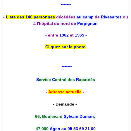
*******
-
Liste des 146 personnes
décédées
au camp
de
Rivesaltes
ou
à l'hôpital du nord de
Perpignan
-
entre
1962
et
1965 -
Cliquez sur la photo
*******
S
ervice
C
entral des
R
apatriés
-
Adresse actuelle
-
- Demande -
66, Boulevard
Sylvain Dumon
,
47 000
Agen
au 05 53 69 21 00