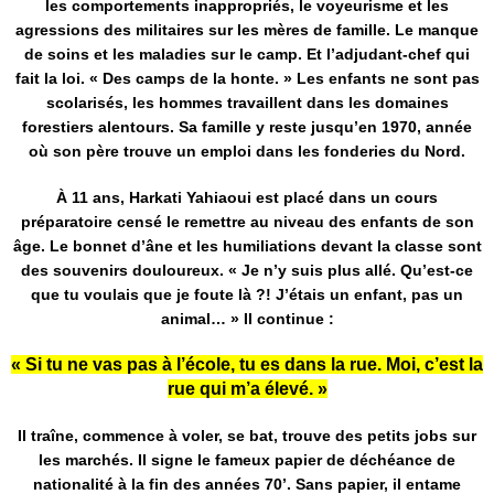
les comportements inappropriés, le voyeurisme et les
agressions des militaires sur les mères de famille. Le manque
de soins et les maladies sur le camp. Et l’adjudant-chef qui
fait la loi. « Des camps de la honte. » Les enfants ne sont pas
scolarisés, les hommes travaillent dans les domaines
forestiers alentours. Sa famille y reste jusqu’en 1970, année
où son père trouve un emploi dans les fonderies du Nord.
À 11 ans, Harkati Yahiaoui est placé dans un cours
préparatoire censé le remettre au niveau des enfants de son
âge. Le bonnet d’âne et les humiliations devant la classe sont
des souvenirs douloureux. « Je n’y suis plus allé. Qu’est-ce
que tu voulais que je foute là ?! J’étais un enfant, pas un
animal… » Il continue :
« Si tu ne vas pas à l’école, tu es dans la rue. Moi, c’est la
rue qui m’a élevé. »
Il traîne, commence à voler, se bat, trouve des petits jobs sur
les marchés. Il signe le fameux papier de déchéance de
nationalité à la fin des années 70’. Sans papier, il entame