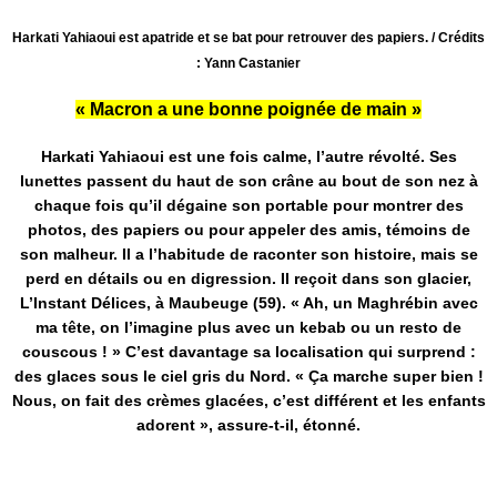
Harkati Yahiaoui est apatride et se bat pour retrouver des papiers. / Crédits
: Yann Castanier
« Macron a une bonne poignée de main »
Harkati Yahiaoui est une fois calme, l’autre révolté. Ses
lunettes passent du haut de son crâne au bout de son nez à
chaque fois qu’il dégaine son portable pour montrer des
photos, des papiers ou pour appeler des amis, témoins de
son malheur. Il a l’habitude de raconter son histoire, mais se
perd en détails ou en digression. Il reçoit dans son glacier,
L’Instant Délices, à Maubeuge (59). « Ah, un Maghrébin avec
ma tête, on l’imagine plus avec un kebab ou un resto de
couscous ! » C’est davantage sa localisation qui surprend :
des glaces sous le ciel gris du Nord. « Ça marche super bien !
Nous, on fait des crèmes glacées, c’est différent et les enfants
adorent », assure-t-il, étonné.