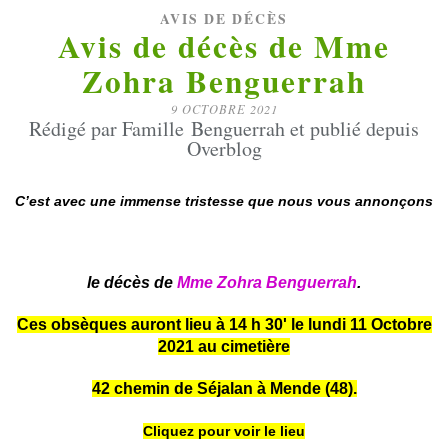
AVIS DE DÉCÈS
Avis de décès de Mme
Zohra Benguerrah
9 OCTOBRE 2021
Rédigé par Famille Benguerrah et publié depuis
Overblog
C’est avec une immense tristesse que nous vous annonçons
le décès de
Mme Zohra Benguerrah
.
Ces obsèques auront lieu à 14 h 30' le lundi 11 Octobre
2021 au cimetière
42 chemin de Séjalan à Mende (48).
Cliquez pour voir le lieu