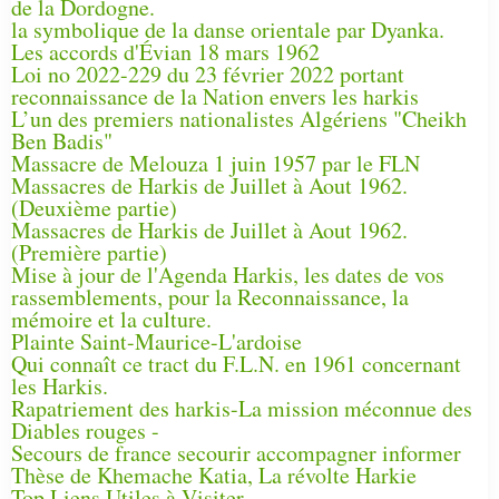
de la Dordogne.
la symbolique de la danse orientale par Dyanka.
Les accords d'Évian 18 mars 1962
Loi no 2022-229 du 23 février 2022 portant
reconnaissance de la Nation envers les harkis
L’un des premiers nationalistes Algériens "Cheikh
Ben Badis"
Massacre de Melouza 1 juin 1957 par le FLN
Massacres de Harkis de Juillet à Aout 1962.
(Deuxième partie)
Massacres de Harkis de Juillet à Aout 1962.
(Première partie)
Mise à jour de l'Agenda Harkis, les dates de vos
rassemblements, pour la Reconnaissance, la
mémoire et la culture.
Plainte Saint-Maurice-L'ardoise
Qui connaît ce tract du F.L.N. en 1961 concernant
les Harkis.
Rapatriement des harkis-La mission méconnue des
Diables rouges -
Secours de france secourir accompagner informer
Thèse de Khemache Katia, La révolte Harkie
Top Liens Utiles à Visiter