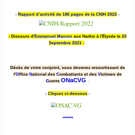
-
Rapport d’activité de 186 pages de la CNIH 2022
-
- Discours d'
Emmanuel Macron
aux Harkis à l'Élysée le
20
Septembre 2021
-
Décès de votre conjoint, vous devenez ressortissant de
l'
O
ffice
N
ational des
C
ombattants et des
V
ictimes de
.
ONaCVG
G
uerre
-
Cliquez ci-dessous
-
*******