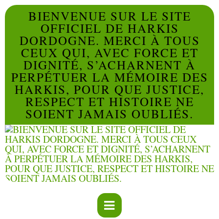
BIENVENUE SUR LE SITE
OFFICIEL DE HARKIS
DORDOGNE. MERCI À TOUS
CEUX QUI, AVEC FORCE ET
DIGNITÉ, S’ACHARNENT À
PERPÉTUER LA MÉMOIRE DES
HARKIS, POUR QUE JUSTICE,
RESPECT ET HISTOIRE NE
SOIENT JAMAIS OUBLIÉS.