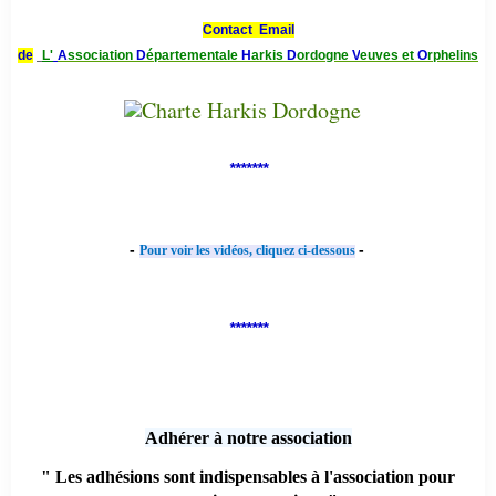
Contact Email
de
L'
A
ssociation
D
épartementale
H
arkis
D
ordogne
V
euves et
O
rphelins
*******
-
-
Pour voir les vidéos, cliquez ci-dessous
*******
Adhérer à notre association
" Les adhésions sont indispensables à l'association pour