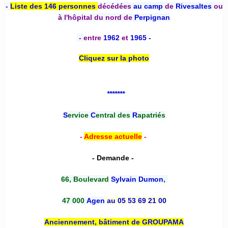
-
Liste des 146 personnes
décédées
au camp
de
Rivesaltes
ou
à l'hôpital du nord de
Perpignan
-
entre
1962
et
1965 -
Cliquez sur la photo
*******
S
ervice
C
entral des
R
apatriés
-
Adresse actuelle
-
- Demande -
66, Boulevard
Sylvain Dumon
,
47 000
Agen
au 05 53 69 21 00
Anciennement, bâtiment de GROUPAMA