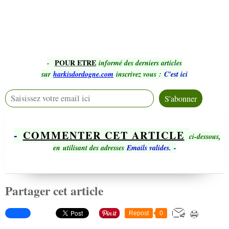
POUR ETRE
-
informé des derniers articles
sur
harkisdordogne.com
inscrivez vous
:
C'est ici
-
COMMENTER CET ARTICLE
ci-dessous,
en utilisant des adresses
Emails valides.
-
Partager cet article
Repost
0