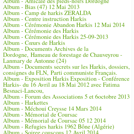
Album - Amicale des pieds-noirs Dordogne
Album - Bias (47) 12 Mai 2013
Album - Camp de harkis ZERALDA
Album - Centre instruction Harkis
Album - Cérémonie Abandon Harkis 12 Mai 2014
Album - Cérémonie des Harkis
Album - Cérémonie des Harkis 25-09-2013
Album - Cœurs de Harkis
Album - Documents Archives de la
Dordogne, Hameau de forestage de Chauveyrou -
Lanmary de Antonne (24)
Album - Documents secrets sur les Harkis, dossiers,
consignes du FLN, Parti communiste Français.
Album - Exposition Harkis Exposition - Conférence
Harkis- du 16 Avril au 18 Mai 2012 avec Fatima
Besnaci-Lancou,
Album - Forum des Associations 5 et 6octobre 2013
Album - Harkettes
Album - Méchoui Creysse 14 Mars 2014
Album - Mémorial de Coursac
Album - Mémorial de Coursac 05 12 2014
Album - Refugies harkis 1962 Bône (Algérie)
Album - Soiree couscous 12 Avril 2014