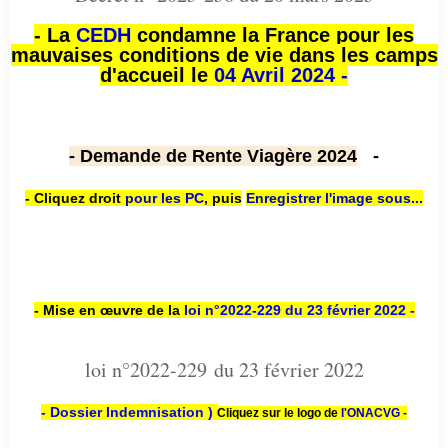
- La
CEDH
condamne la France pour les
mauvaises conditions de vie dans les camps
d'accueil le
04 Avril 2024 -
- Demande de Rente Viagère 2024
-
- Cliquez droit
pour les PC
,
puis
Enregistrer l'image sous...
- Mise en œuvre de la
loi n
°2022-229
du 23 février 2022 -
loi n°2022-229 du 23 février 2022
- Dossier Indemnisation )
Cliquez sur le logo de
l'ONACVG -