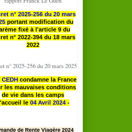
rapport Franck Le Guen
ret n° 2025-256 du 20 mars
25
portant modification du
arème fixé à l'article 9 du
ret n° 2022-394 du 18 mars
2022
et n° 2025-256 du 20 mars 2025
a
CEDH
condamne la France
r les mauvaises conditions
de vie dans les camps
'accueil le
04 Avril 2024 -
mande de Rente Viagère 2024