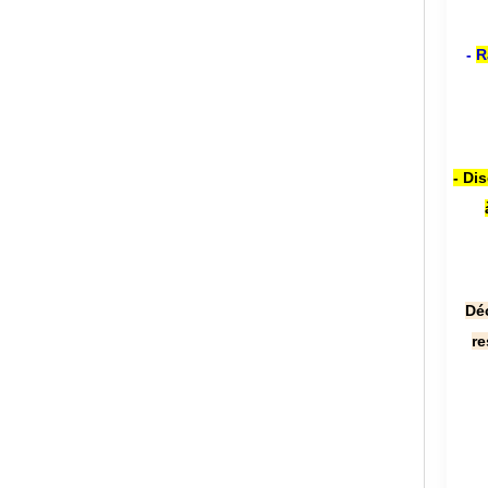
-
R
- Di
Dé
re