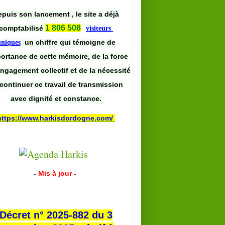
puis son lancement , le site a déjà
1 806 508
comptabilisé
visiteurs
un chiffre qui témoigne de
uniques
portance de cette mémoire, de la force
engagement collectif et de la nécessité
continuer ce travail de transmission
avec dignité et constance.
https://www.harkisdordogne.com/
-
Mis à jour
-
Décret n° 2025-882 du 3