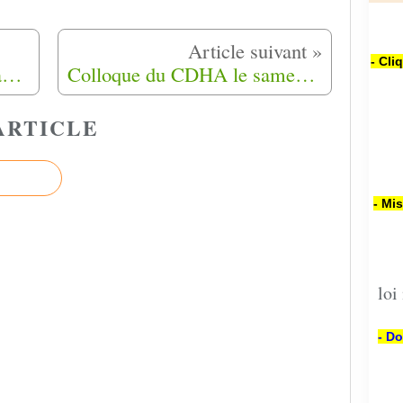
- Cli
Marche Blanche pour Madame Mazouz Caima Samedi 30 Octobre 2021 à Manosque (04)
Colloque du CDHA le samedi 23 Octobre 2021
ARTICLE
- Mi
loi
- Do