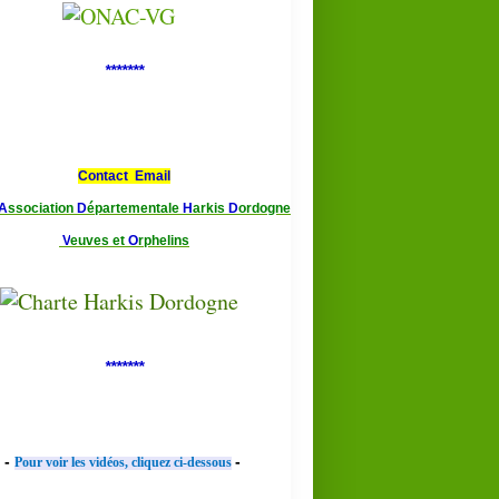
*******
Contact Email
A
ssociation
D
épartementale
H
arkis
D
ordogne
V
euves et
O
rphelins
*******
-
-
Pour voir les vidéos, cliquez ci-dessous