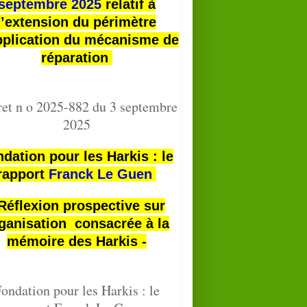
septembre 2025
relatif à
l’extension du périmètre
pplication du mécanisme de
réparation
et n o 2025-882 du 3 septembre
2025
dation pour les Harkis : le
rapport
Franck Le Guen
 Réflexion prospective sur
ganisation consacrée à la
mémoire des Harkis -
ondation pour les Harkis : le