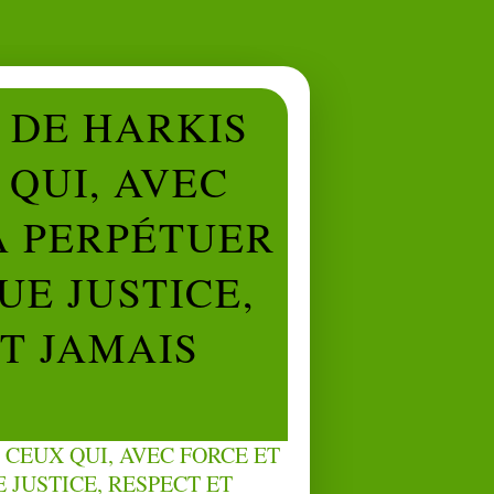
L DE HARKIS
QUI, AVEC
À PERPÉTUER
UE JUSTICE,
NT JAMAIS