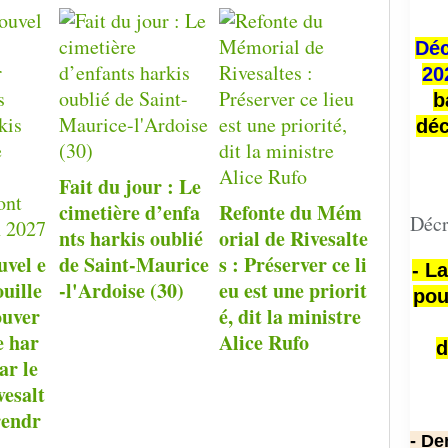
Déc
20
b
déc
Fait du jour : Le
cimetière d’enfa
Refonte du Mém
Décr
nts harkis oublié
orial de Rivesalte
uvel e
de Saint-Maurice
s : Préserver ce li
- L
ouille
-l'Ardoise (30)
eu est une priorit
pou
ouver
é, dit la ministre
e har
Alice Rufo
d
ar le
esalt
rendr
- De