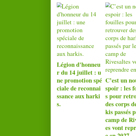
Légion d'honneu
r du 14 juillet : u
ne promotion spé
C’est un no
ciale de reconnai
spoir : les f
ssance aux harki
s pour retr
s.
des corps d
kis passés p
camp de Riv
es vont rep
e en 2027