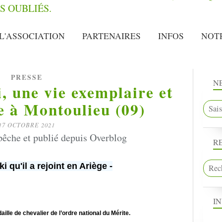
L'ASSOCIATION
PARTENAIRES
INFOS
NOT
PRESSE
N
 une vie exemplaire et
e à Montoulieu (09)
17 OCTOBRE 2021
êche et publié depuis Overblog
R
ki qu'il a rejoint en Ariège -
I
ille de chevalier de l’ordre national du Mérite.