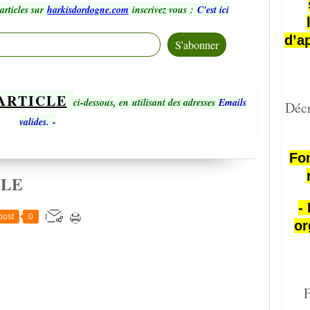
articles sur
harkisdordogne.com
inscrivez vous
:
C'est ici
d’a
ARTICLE
ci-dessous, en utilisant des adresses
Emails
Décr
valides.
-
Fon
CLE
-
post
0
or
F