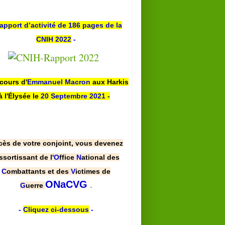
apport d’activité de 186 pages de la
CNIH 2022
-
scours d'
Emmanuel Macron
aux Harkis
à l'Élysée le
20 Septembre 2021
-
cès de votre conjoint, vous devenez
ssortissant de l'
O
ffice
N
ational des
C
ombattants et des
V
ictimes de
.
ONaCVG
G
uerre
-
Cliquez ci-dessous
-