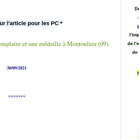
De
ur l'article pour les PC *
l’im
de l’
de 
30/09/2021
*******