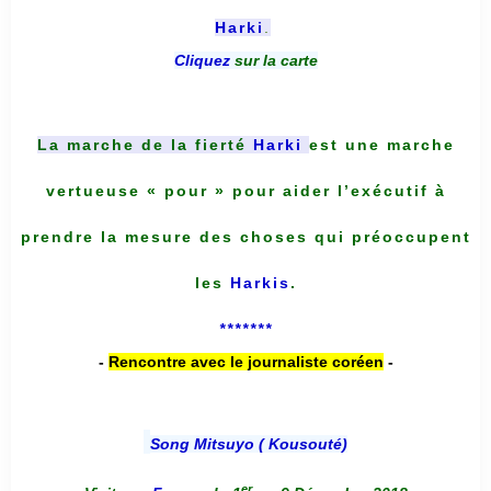
Harki
.
Cliquez
sur la carte
La marche de la fierté
Harki
est une marche
vertueuse « pour » pour aider l’exécutif à
prendre la mesure des choses qui préoccupent
les
Harkis
.
*******
-
Rencontre avec le journaliste coréen
-
Song Mitsuyo ( Kousouté
)
er