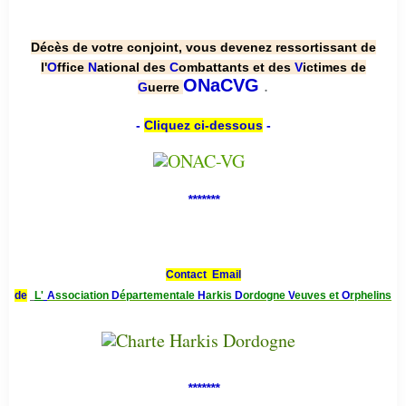
Décès de votre conjoint, vous devenez ressortissant de
l'
O
ffice
N
ational des
C
ombattants et des
V
ictimes de
.
ONaCVG
G
uerre
-
Cliquez ci-dessous
-
*******
Contact Email
de
L'
A
ssociation
D
épartementale
H
arkis
D
ordogne
V
euves et
O
rphelins
*******