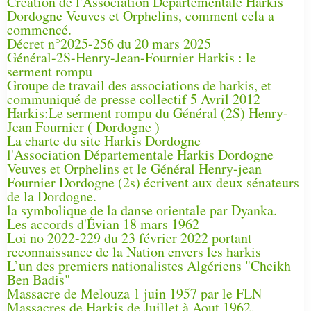
Création de l'Association Départementale Harkis
Dordogne Veuves et Orphelins, comment cela a
commencé.
Décret n°2025-256 du 20 mars 2025
Général-2S-Henry-Jean-Fournier Harkis : le
serment rompu
Groupe de travail des associations de harkis, et
communiqué de presse collectif 5 Avril 2012
Harkis:Le serment rompu du Général (2S) Henry-
Jean Fournier ( Dordogne )
La charte du site Harkis Dordogne
l'Association Départementale Harkis Dordogne
Veuves et Orphelins et le Général Henry-jean
Fournier Dordogne (2s) écrivent aux deux sénateurs
de la Dordogne.
la symbolique de la danse orientale par Dyanka.
Les accords d'Évian 18 mars 1962
Loi no 2022-229 du 23 février 2022 portant
reconnaissance de la Nation envers les harkis
L’un des premiers nationalistes Algériens "Cheikh
Ben Badis"
Massacre de Melouza 1 juin 1957 par le FLN
Massacres de Harkis de Juillet à Aout 1962.