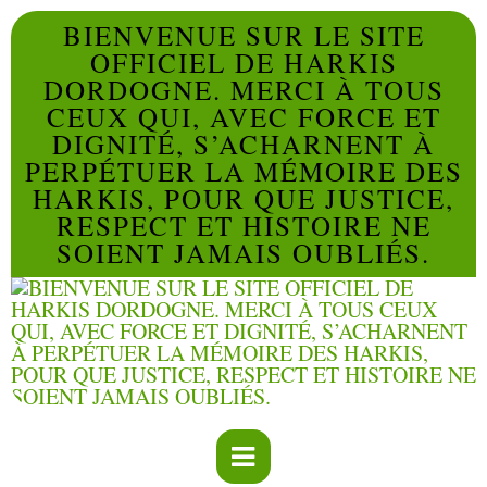
BIENVENUE SUR LE SITE
OFFICIEL DE HARKIS
DORDOGNE. MERCI À TOUS
CEUX QUI, AVEC FORCE ET
DIGNITÉ, S’ACHARNENT À
PERPÉTUER LA MÉMOIRE DES
HARKIS, POUR QUE JUSTICE,
RESPECT ET HISTOIRE NE
SOIENT JAMAIS OUBLIÉS.