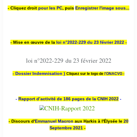
- Cliquez droit
pour les PC
,
puis
Enregistrer l'image sous...
- Mise en œuvre de la
loi n
°2022-229
du 23 février 2022 -
loi n°2022-229 du 23 février 2022
- Dossier Indemnisation )
Cliquez sur le logo de
l'ONACVG -
-
Rapport d’activité de 186 pages de la CNIH 2022
-
- Discours d'
Emmanuel Macron
aux Harkis à l'Élysée le
20
Septembre 2021
-