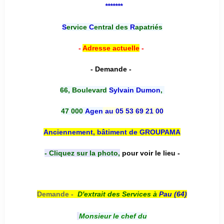
*******
S
ervice
C
entral des
R
apatriés
-
Adresse actuelle
-
- Demande -
66, Boulevard
Sylvain Dumon
,
47 000
Agen
au 05 53 69 21 00
Anciennement, bâtiment de GROUPAMA
- Cliquez sur la photo,
pour voir le lieu -
Demande -
D'e
xtrait des Services à
Pau (64)
Monsieur le chef du