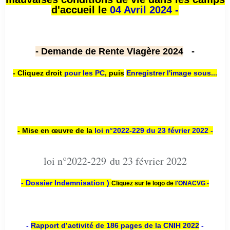
d'accueil le
04 Avril 2024 -
- Demande de Rente Viagère 2024
-
- Cliquez droit
pour les PC
,
puis
Enregistrer l'image sous...
- Mise en œuvre de la
loi n
°2022-229
du 23 février 2022 -
loi n°2022-229 du 23 février 2022
- Dossier Indemnisation )
Cliquez sur le logo de
l'ONACVG -
-
Rapport d’activité de 186 pages de la CNIH 2022
-