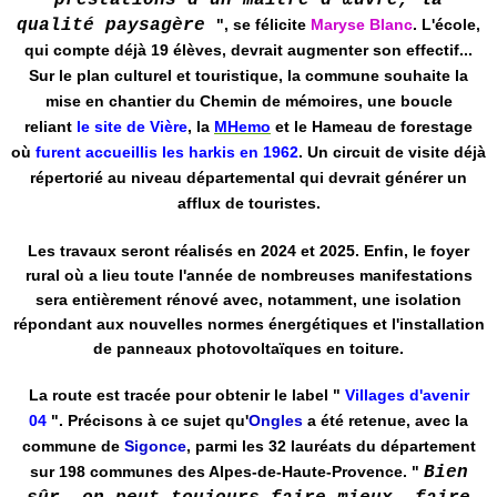
prestations d'un maître d'œuvre, la
qualité paysagère
"
, se félicite
Maryse Blanc
. L'école,
qui compte déjà 19 élèves, devrait augmenter son effectif...
Sur le plan culturel et touristique, la commune souhaite la
mise en chantier du Chemin de mémoires, une boucle
reliant
le site de Vière
, la
MHemo
et le Hameau de forestage
où
furent accueillis les harkis en 1962
. Un circuit de visite déjà
répertorié au niveau départemental qui devrait générer un
afflux de touristes.
Les travaux seront réalisés en 2024 et 2025. Enfin, le foyer
rural où a lieu toute l'année de nombreuses manifestations
sera entièrement rénové avec, notamment, une isolation
répondant aux nouvelles normes énergétiques et l'installation
de panneaux photovoltaïques en toiture.
La route est tracée pour obtenir le label "
Villages d'avenir
04
". Précisons à ce sujet qu'
Ongles
a été retenue, avec la
commune de
Sigonce
, parmi les 32 lauréats du département
sur 198 communes des Alpes-de-Haute-Provence.
"
Bien