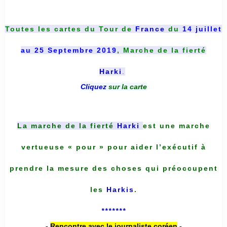
Toutes les cartes du
Tour de
France
du
14 juillet
au 25 Septembre 2019
, Marche de la fierté
Harki
.
Cliquez
sur la carte
La marche de la fierté
Harki
est une marche
vertueuse « pour » pour aider l’exécutif à
prendre la mesure des choses qui préoccupent
les
Harkis
.
*******
-
Rencontre avec le journaliste coréen
-