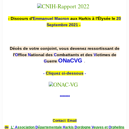
- Discours d'
Emmanuel Macron
aux Harkis à l'Élysée le
20
Septembre 2021
-
Décès de votre conjoint, vous devenez ressortissant de
l'
O
ffice
N
ational des
C
ombattants et des
V
ictimes de
.
ONaCVG
G
uerre
-
Cliquez ci-dessous
-
*******
Contact Email
de
L'
A
ssociation
D
épartementale
H
arkis
D
ordogne
V
euves et
O
rphelins