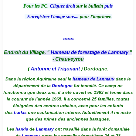
Pour les PC,
Cliquez droit
sur le bulletin
puis
Enregistrer l'image sous...
pour l'imprimer.
*******
Endroit du Village, "
Hameau de forestage de Lanmary
"
- Chauveyrou
(
Antonne et Trigonant
) Dordogne.
Dans la région Aquitaine seul le
hameau de Lanmary
dans le
département de la
Dordogne
fut installé. Ce camp ne
fonctionna que deux ans, il a été ouvert en 1963 et ferme dans
le courant de l’année 1965. Il a concerné 25 familles, toutes
éloignées des centres urbains, avec pour les enfants
des
harkis
une scolarisation interne. Actuellement il ne reste
que des ruines des anciennes baraques.
Les
harkis
de
Lanmary
ont travaillé dans la forêt domaniale
de
Lanmary
, entre les parcelles forestières 24 et 28