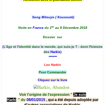
Song Mitsuyo ( Kousouté
)
er
Visite en
France
du 1
au 9 Décembre 2018
Dossier
sur
(
L'âge et l'identité dans le monde, qui suis-je ? - dont l'histoire
des
Harkis
)
*******
Les Harkis
Pour Commander
Cliquez sur le livre
Voir l'origine de l'expression "
Je suis
Harki
"
du
08/01/2015
, qui a été depuis adoptée par
d'autres associations de Harkis.