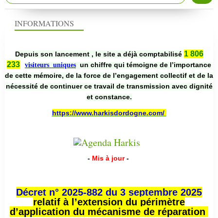
INFORMATIONS
1 806
Depuis son lancement , le site a déjà comptabilisé
233
un chiffre qui témoigne de l’importance
visiteurs uniques
de cette mémoire, de la force de l’engagement collectif et de la
nécessité de continuer ce travail de transmission avec dignité
et constance.
https://www.harkisdordogne.com/
-
Mis à jour
-
Décret n° 2025-882 du 3 septembre 2025
relatif à l’extension du périmètre
d’application du mécanisme de réparation