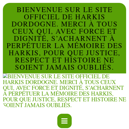
BIENVENUE SUR LE SITE
OFFICIEL DE HARKIS
DORDOGNE. MERCI À TOUS
CEUX QUI, AVEC FORCE ET
DIGNITÉ, S’ACHARNENT À
PERPÉTUER LA MÉMOIRE DES
HARKIS, POUR QUE JUSTICE,
RESPECT ET HISTOIRE NE
SOIENT JAMAIS OUBLIÉS.