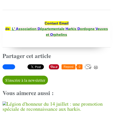
Contact Email
de
L'
A
ssociation
D
épartementale
H
arkis
D
ordogne
V
euves
et
O
rphelins
Partager cet article
Repost
0
S'inscrire à la newsletter
Vous aimerez aussi :