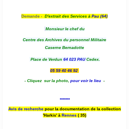
Demande -
D'e
xtrait des Services à
Pau (64)
Monsieur le chef du
Centre des Archives du personnel Militaire
Caserne Bernadotte
Place de Verdun
64 023 PAU
Cedex.
05 59 40 46 92
-
Cliquez sur la photo
,
pour voir le lieu
-
*******
Avis de recherche
pour la documentation de la collection
'Harkis' à
Rennes
( 35)