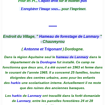
Pour les PC,
Cliquez droit
sur le bulletin
puis
Enregistrer l'image sous...
pour l'imprimer.
*******
Endroit du Village, "
Hameau de forestage de Lanmary
"
- Chauveyrou
(
Antonne et Trigonant
) Dordogne.
Dans la région Aquitaine seul le
hameau de Lanmary
dans le
département de la
Dordogne
fut installé. Ce camp ne
fonctionna que deux ans, il a été ouvert en 1963 et ferme dans
le courant de l’année 1965. Il a concerné 25 familles, toutes
éloignées des centres urbains, avec pour les enfants
des
harkis
une scolarisation interne. Actuellement il ne reste
que des ruines des anciennes baraques.
Les
harkis
de
Lanmary
ont travaillé dans la forêt domaniale
de
Lanmary
, entre les parcelles forestières 24 et 28