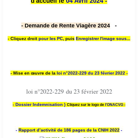
d'accueil le
04 Avril 2024 -
- Demande de Rente Viagère 2024
-
- Cliquez droit
pour les PC
,
puis
Enregistrer l'image sous...
- Mise en œuvre de la
loi n
°2022-229
du 23 février 2022 -
loi n°2022-229 du 23 février 2022
- Dossier Indemnisation )
Cliquez sur le logo de
l'ONACVG -
-
Rapport d’activité de 186 pages de la CNIH 2022
-