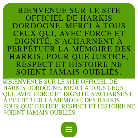
BIENVENUE SUR LE SITE
OFFICIEL DE HARKIS
DORDOGNE. MERCI À TOUS
CEUX QUI, AVEC FORCE ET
DIGNITÉ, S’ACHARNENT À
PERPÉTUER LA MÉMOIRE DES
HARKIS, POUR QUE JUSTICE,
RESPECT ET HISTOIRE NE
SOIENT JAMAIS OUBLIÉS.