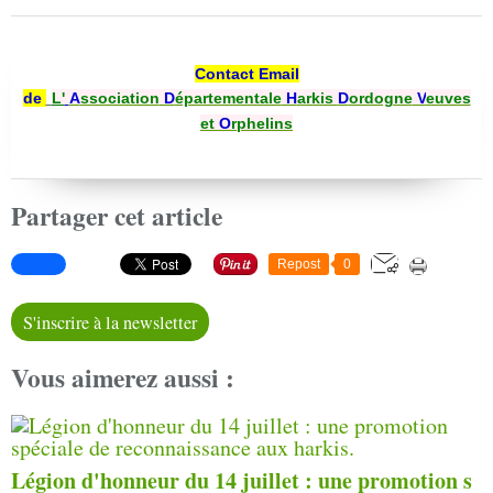
Contact Email
de
L'
A
ssociation
D
épartementale
H
arkis
D
ordogne
V
euves
et
O
rphelins
Partager cet article
Repost
0
S'inscrire à la newsletter
Vous aimerez aussi :
Légion d'honneur du 14 juillet : une promotion s