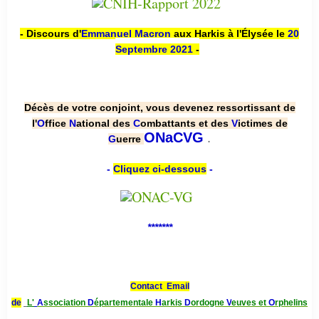
- Discours d'
Emmanuel Macron
aux Harkis à l'Élysée le
20
Septembre 2021
-
Décès de votre conjoint, vous devenez ressortissant de
l'
O
ffice
N
ational des
C
ombattants et des
V
ictimes de
.
ONaCVG
G
uerre
-
Cliquez ci-dessous
-
*******
Contact Email
de
L'
A
ssociation
D
épartementale
H
arkis
D
ordogne
V
euves et
O
rphelins