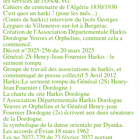
les services de l'ONACVG.
Cahiers du centenaire de l'Algérie 1830/1930
C'est quoi un harki ! (pour les nuls...)
(Cœurs de harkis) interview du lycée Georges
Leygues de Villeneuve-sur-lot à Bergerac.
Création de l'Association Départementale Harkis
Dordogne Veuves et Orphelins, comment cela a
commencé.
Décret n°2025-256 du 20 mars 2025
Général-2S-Henry-Jean-Fournier Harkis : le
serment rompu
Groupe de travail des associations de harkis, et
communiqué de presse collectif 5 Avril 2012
Harkis:Le serment rompu du Général (2S) Henry-
Jean Fournier ( Dordogne )
La charte du site Harkis Dordogne
l'Association Départementale Harkis Dordogne
Veuves et Orphelins et le Général Henry-jean
Fournier Dordogne (2s) écrivent aux deux sénateurs
de la Dordogne.
la symbolique de la danse orientale par Dyanka.
Les accords d'Évian 18 mars 1962
Loi no 2022-229 du 23 février 2022 portant