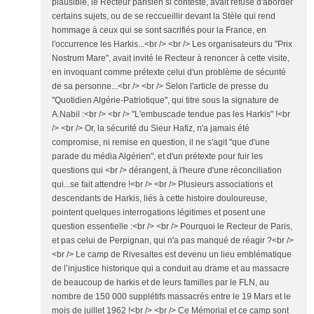
plausible, le Recteur parisien si contesté, avait refusé d'aborder
certains sujets, ou de se reccueillir devant la Stèle qui rend
hommage à ceux qui se sont sacrifiés pour la France, en
l'occurrence les Harkis...<br /> <br /> Les organisateurs du "Prix
Nostrum Mare", avait invité le Recteur à renoncer à cette visite,
en invoquant comme prétexte celui d'un problème de sécurité
de sa personne...<br /> <br /> Selon l'article de presse du
"Quotidien Algérie-Patriotique", qui titre sous la signature de
A.Nabil :<br /> <br /> "L'embuscade tendue pas les Harkis" !<br
/> <br /> Or, la sécurité du Sieur Hafiz, n'a jamais été
compromise, ni remise en question, il ne s'agit "que d'une
parade du média Algérien", et d'un prétexte pour fuir les
questions qui <br /> dérangent, à l'heure d'une réconciliation
qui...se fait attendre !<br /> <br /> Plusieurs associations et
descendants de Harkis, liés à cette histoire douloureuse,
pointent quelques interrogations légitimes et posent une
question essentielle :<br /> <br /> Pourquoi le Recteur de Paris,
et pas celui de Perpignan, qui n'a pas manqué de réagir ?<br />
<br /> Le camp de Rivesaltes est devenu un lieu emblématique
de l’injustice historique qui a conduit au drame et au massacre
de beaucoup de harkis et de leurs familles par le FLN, au
nombre de 150 000 supplétifs massacrés entre le 19 Mars et le
mois de juillet 1962 !<br /> <br /> Ce Mémorial et ce camp sont