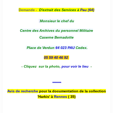
Demande -
D'e
xtrait des Services à
Pau (64)
Monsieur le chef du
Centre des Archives du personnel Militaire
Caserne Bernadotte
Place de Verdun
64 023 PAU
Cedex.
05 59 40 46 92
-
Cliquez sur la photo
,
pour voir le lieu
-
*******
Avis de recherche
pour la documentation de la collection
'Harkis' à
Rennes
( 35)