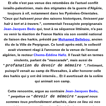
Et elle n'est pas venue des retombées de l'actuel conflit
israélo-palestinien, mais des stigmates de la guerre d'Algérie,
toujours à vif, notamment dans les Pyrénées-Orientales.
"
Ceux qui haïssent pour des raisons historiques, finissent par
haïr à tort et à travers.
", commentait l'essayiste perpignanais
Jean-Jacques Bedu
qui, tout à sa séquence littéraire, n'a pas
vu venir la réaction de France Harkis via son comité national
de liaison des harkis, présidé par
Mohamed Bellebou
, ancien
élu de la Ville de Perpignan. Ce lundi après-midi, le collectif
avait vivement réagi à l'annonce de la venue de l'avocat
algérien, le recteur
Chems-Eddine Hafiz.
Il l'avait fait en termes
virulents, parlant de "
mascarade
", mais aussi de
"
profanation du devoir de mémoire
"
, l'intimant,
puisqu'il venait au camp de Rivesaltes, à aller honorer celle
des harkis qui y ont été internés... Et il avertissait de la colère
qui animait son camp.
Cette rencontre, argue au contraire
Jean-Jacques Bedu
,
"
perpétue ce "
devoir de mémoire
" auquel nous
sommes tous profondément attachés, dans ce lieu où nos