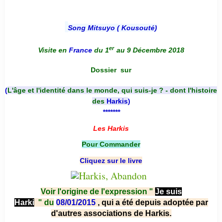
Song Mitsuyo ( Kousouté
)
er
Visite en
France
du 1
au 9 Décembre 2018
Dossier
sur
(
L'âge et l'identité dans le monde, qui suis-je ? - dont l'histoire
des
Harkis
)
*******
Les Harkis
Pour Commander
Cliquez sur le livre
Voir l'origine de l'expression "
Je suis
Harki
"
du
08/01/2015
, qui a été depuis adoptée par
d'autres associations de Harkis.