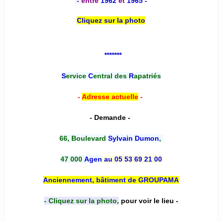
-
entre
1962
et
1965 -
Cliquez sur la photo
*******
S
ervice
C
entral des
R
apatriés
-
Adresse actuelle
-
- Demande -
66, Boulevard
Sylvain Dumon
,
47 000
Agen
au 05 53 69 21 00
Anciennement, bâtiment de GROUPAMA
- Cliquez sur la photo,
pour voir le lieu -