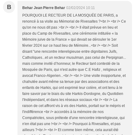
B
Behar Jean Pierre Behar
02/02/2024 10:11
POURQUOI LE RECTEUR DE LA MOSQUÉE DE PARIS, a
renoncé à sa visite au Mémorial de Rivesaltes ?<br /> <br /> Ce
qu'on ne nous dit pas :<br /> <br /> Il était prévue en lieu et
place du Camp de Rivesaltes, une cérémonie intitulée « la
Mémoire juive de la France » qui devait se dérouler le 1er
février 2024 sur ce haut lieu de Mémoire...<br /> <br /> Soit
disant "une rencontre intereligieuse entre dignitaires Juifs,
Catholiques...et un recteur musulman, pas celui de Perpignan...
mais comme invité d’honneur, le Recteur tant contesté de la
Mosquée de Paris, qui n'est autre que C.E Hafiz , religieux et
avocat Franco-Algerien...<br /> <br /> Une visite inopportune, et
chahutée avant même sa tenue par des associations et des
enfants de Harkis, qui ont exprimé leur colère, et ont tenu à le
faire savoir par le biais du site Harkis-Dordogne, du Quotidien
l'Indépendant, et dans les réseaux sociaux.<br /> <br /> La
raison de cet affront vis à vis des Harkis, portait sur le mépris et
l'indifférence <br /> accordés à la mémoire de nos
Compatriotes, sous prétexte d'une rencontre intereligieuse, qui
n'en état pas une !<br /> <br /> Pourquoi à Rivesaltes, et pas
ailleurs ?<br /> <br /> Et comme bien même, cela aurait été