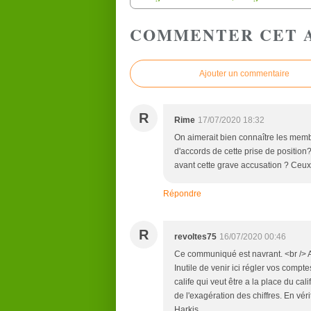
COMMENTER CET 
Ajouter un commentaire
R
Rime
17/07/2020 18:32
On aimerait bien connaître les memb
d'accords de cette prise de position? 
avant cette grave accusation ? Ceux 
Répondre
R
revoltes75
16/07/2020 00:46
Ce communiqué est navrant. <br /> Au
Inutile de venir ici régler vos compt
calife qui veut être a la place du ca
de l'exagération des chiffres. En vér
Harkis.