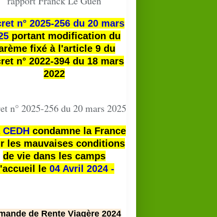
rapport Franck Le Guen
ret n° 2025-256 du 20 mars
25
portant modification du
arème fixé à l'article 9 du
ret n° 2022-394 du 18 mars
2022
et n° 2025-256 du 20 mars 2025
a
CEDH
condamne la France
r les mauvaises conditions
de vie dans les camps
'accueil le
04 Avril 2024 -
mande de Rente Viagère 2024