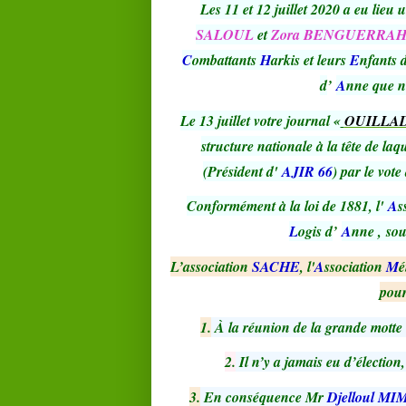
Les 11 et 12 juillet 2020 a eu lieu
SALOUL
et
Zora BENGUERRA
C
ombattants
H
arkis et leurs
E
nfants 
d
’
A
nne que no
Le 13 juillet votre journal «
OUILLAD
structure nationale à la tête de laq
(Président d'
AJIR 66
) par le vot
Conformément à la loi de 1881, l'
A
s
L
ogis d
’
A
nne , sou
L’association
SACHE
, l'
A
ssociation
M
é
pour 
1.
À la réunion de la grande motte 
2.
Il n’y a jamais eu d’élection
3.
En conséquence Mr
Djelloul M