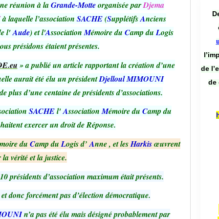
 une réunion à la
Grande-Motte
organisée par
Djema
De
H
à laquelle l’association
SACHE
(
S
upplétifs
A
nciens
de l'
Aude
) et l'
A
ssociation
M
émoire du
C
amp du
L
ogis
us présidons étaient présentes.
l’im
E.eu
» a publié un article rapportant la création d’une
de l’
uelle aurait été élu un président
Djelloul MIMOUNI
de 
e de plus d’une centaine de présidents d’associations.
sociation
SACHE
l'
A
ssociation
M
émoire du
C
amp du
haitent exercer un droit de Réponse.
moire du
C
amp du
L
ogis d’
A
nne , et les
Harkis
œuvrent
la vérité et la justice.
10 présidents d’association maximum était présents.
, et donc forcément pas d’élection démocratique.
IMOUNI
n’a pas été élu mais désigné probablement par