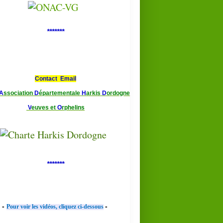
*******
Contact Email
A
ssociation
D
épartementale
H
arkis
D
ordogne
V
euves et
O
rphelins
*******
-
-
Pour voir les vidéos, cliquez ci-dessous