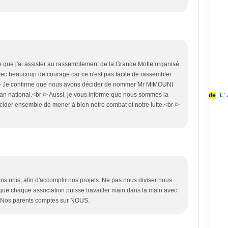
e que j'ai assister au rassemblement de la Grande Motte organisé
ec beaucoup de courage car ce n'est pas facile de rassembler
 /> Je confirme que nous avons décider de nommer Mr MIMOUNI
lan national.<br /> Aussi, je vous informe que nous sommes la
de
L'
cider ensemble de mener à bien notre combat et notre lutte.<br />
stons unis, afin d'accomplir nos projets. Ne pas nous diviser nous
 que chaque association puisse travailler main dans la main avec
/> Nos parents comptes sur NOUS.