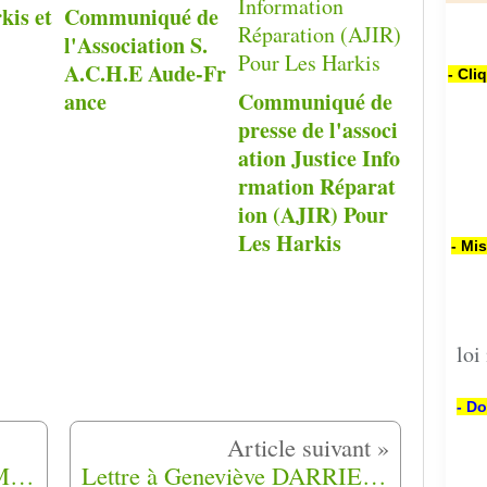
kis et
Communiqué de
l'Association S.
A.C.H.E Aude-Fr
- Cli
ance
Communiqué de
presse de l'associ
ation Justice Info
rmation Réparat
ion (AJIR) Pour
Les Harkis
- Mi
loi
- Do
15 juillet 1987 , le jour ou Mr Brahim Sadouni rencontra le pape Jean Paul II
Lettre à Geneviève DARRIEUSSECQ Secrétaire d’Etat aux Anciens Combattants auprès de la Ministre des Armées