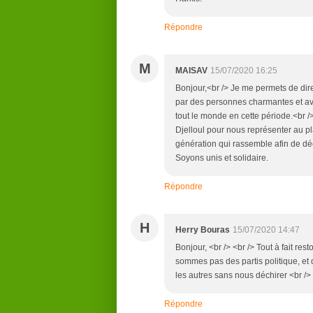
Répondre
M
MAISAV
15/07/2020 16:25
Bonjour,<br /> Je me permets de dir
par des personnes charmantes et av
tout le monde en cette période.<br
Djelloul pour nous représenter au p
génération qui rassemble afin de dé
Soyons unis et solidaire.
Répondre
H
Herry Bouras
15/07/2020 14:47
Bonjour, <br /> <br /> Tout à fait re
sommes pas des partis politique, et
les autres sans nous déchirer <br 
Répondre