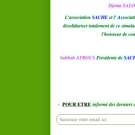
Djema SAL
L’association
SACHE
et l'
A
ssocia
désolidariser totalement de ce simula
l’honneur de ceux
Sabbah ATROUS
Présidente de
SAC
POUR ETRE
-
informé des derniers a