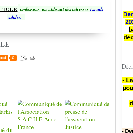
TICLE
ci-dessous, en utilisant des adresses
Emails
Déc
valides.
-
20
b
déc
CLE
post
0
Décr
- L
pou
d
é du
- De