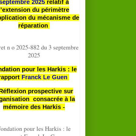
septembre 2025
relatif à
l’extension du périmètre
pplication du mécanisme de
réparation
et n o 2025-882 du 3 septembre
2025
dation pour les Harkis : le
rapport
Franck Le Guen
 Réflexion prospective sur
ganisation consacrée à la
mémoire des Harkis -
ondation pour les Harkis : le