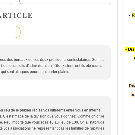
ARTICLE
-
R
- Di
res des bureaux de ces deux présidents contestataires. Sont-ils
Leurs conseils d'administration, s'ils existent, ont-ils été réunis
qui sont attaqués pourraient porter plainte.
Dé
re
 lieu de le publier réglez vos différents entre vous en interne.
es. C'est l'image de la division que vous donnez. Comme on dit le
life. Peu importe que vous étiez 10 au lieu de 100. On a l'habitude
ité vos associations ne représentent pas les familles de rapatriés