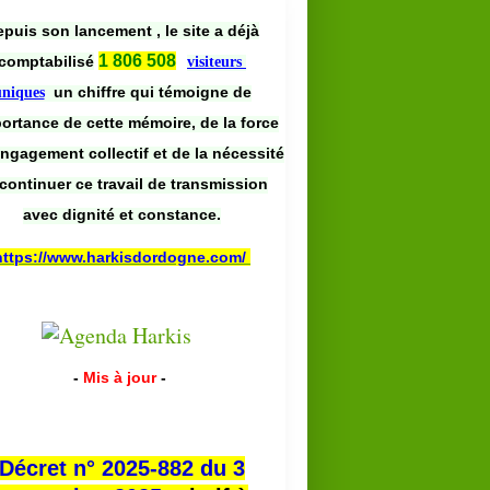
puis son lancement , le site a déjà
1 806 508
comptabilisé
visiteurs
un chiffre qui témoigne de
uniques
portance de cette mémoire, de la force
engagement collectif et de la nécessité
continuer ce travail de transmission
avec dignité et constance.
https://www.harkisdordogne.com/
-
Mis à jour
-
Décret n° 2025-882 du 3