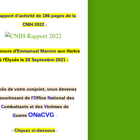
apport d’activité de 186 pages de la
CNIH 2022
-
scours d'
Emmanuel Macron
aux Harkis
à l'Élysée le
20 Septembre 2021
-
cès de votre conjoint, vous devenez
ssortissant de l'
O
ffice
N
ational des
C
ombattants et des
V
ictimes de
.
ONaCVG
G
uerre
-
Cliquez ci-dessous
-