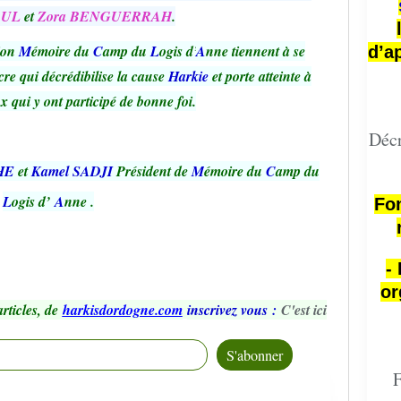
OUL
et
Zora BENGUERRAH
.
tion
M
émoire du
C
amp du
L
ogis d’
A
nne tiennent à se
d’a
cre qui décrédibilise la cause
Harkie
et porte atteinte à
 qui y ont participé de bonne foi.
Décr
HE
et
Kamel SADJI
Président de
M
émoire du
C
amp du
L
ogis d’
A
nne
.
Fon
-
or
rticles, de
harkisdordogne.com
inscrivez vous
:
C'est ici
F