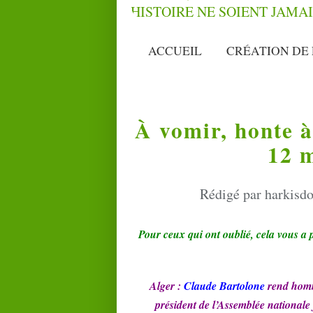
ACCUEIL
CRÉATION DE 
À vomir, honte à 
12 m
Rédigé par harkisdo
Pour ceux qui ont oublié, cela vous a 
Alger :
Claude Bartolone
rend hom
président de l’Assemblée nationale 