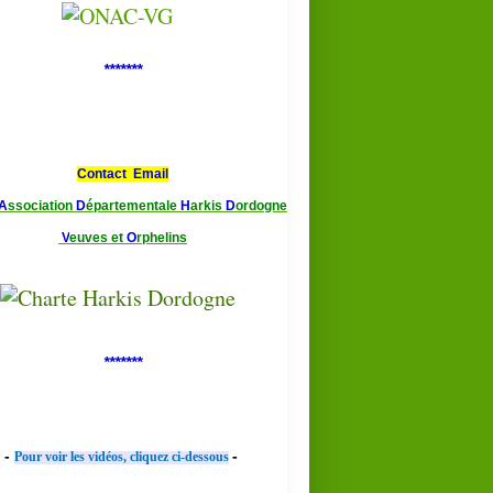
*******
Contact Email
A
ssociation
D
épartementale
H
arkis
D
ordogne
V
euves et
O
rphelins
*******
-
-
Pour voir les vidéos, cliquez ci-dessous