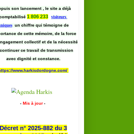
puis son lancement , le site a déjà
1 806 233
comptabilisé
visiteurs
un chiffre qui témoigne de
uniques
portance de cette mémoire, de la force
engagement collectif et de la nécessité
continuer ce travail de transmission
avec dignité et constance.
https://www.harkisdordogne.com/
-
Mis à jour
-
Décret n° 2025-882 du 3