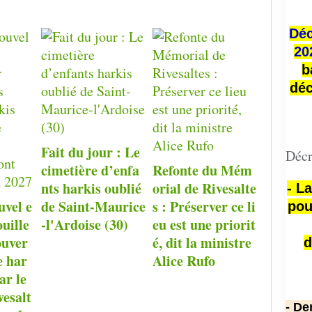
Déc
20
b
déc
Fait du jour : Le
Décr
cimetière d’enfa
Refonte du Mém
nts harkis oublié
orial de Rivesalte
- L
uvel e
de Saint-Maurice
s : Préserver ce li
pou
ouille
-l'Ardoise (30)
eu est une priorit
ouver
é, dit la ministre
d
e har
Alice Rufo
ar le
esalt
- De