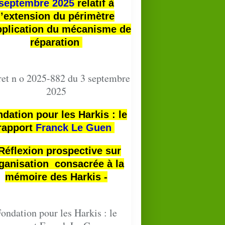
septembre 2025
relatif à
l’extension du périmètre
pplication du mécanisme de
réparation
et n o 2025-882 du 3 septembre
2025
dation pour les Harkis : le
rapport
Franck Le Guen
 Réflexion prospective sur
ganisation consacrée à la
mémoire des Harkis -
ondation pour les Harkis : le