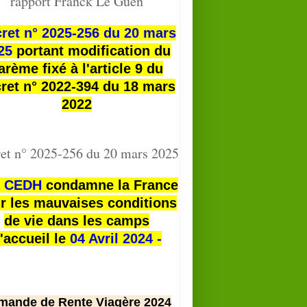
rapport Franck Le Guen
ret n° 2025-256 du 20 mars
25
portant modification du
arème fixé à l'article 9 du
ret n° 2022-394 du 18 mars
2022
et n° 2025-256 du 20 mars 2025
a
CEDH
condamne la France
r les mauvaises conditions
de vie dans les camps
'accueil le
04 Avril 2024 -
mande de Rente Viagère 2024