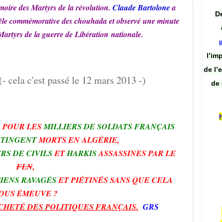
moire des Martyrs de la révolution.
Claude Bartolone
a
De
stèle commémorative des chouhada et observé une minute
Martyrs de la guerre de Libération
nationale.
l’im
de l’
de 
E
POUR LES
MILLIERS DE SOLDATS FRANÇAIS
NTINGENT
MORTS EN ALGÉRIE,
RS DE CIVILS
ET
HARKIS
ASSASSINES PAR LE
FLN
,
IENS RAVAGÉS
ET PIÉTINÉS SANS QUE CELA
OUS ÉMEUVE ?
CHETÉ DES POLITIQUES FRANÇAIS.
GRS