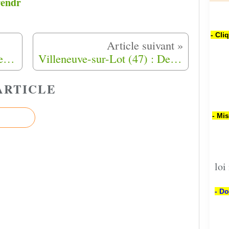
rendr
- Cli
Kader : « J’évite de dire que je suis fils de harki »
Villeneuve-sur-Lot (47) : Des Harkis brûlent des pneus devant la sous-préfecture
ARTICLE
- Mi
loi
- Do