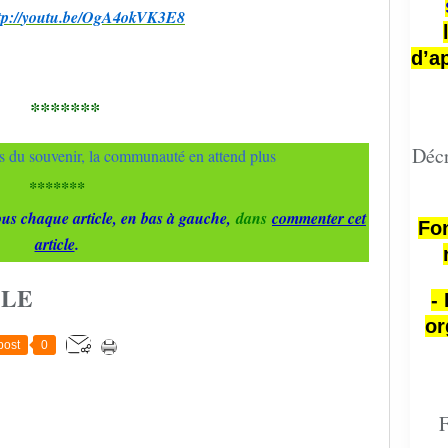
tp://
youtu
.be/OgA4okVK3E8
d’a
*******
Décr
*******
us chaque article, en bas à gauche,
dans
commenter cet
Fon
article
.
CLE
-
or
post
0
F