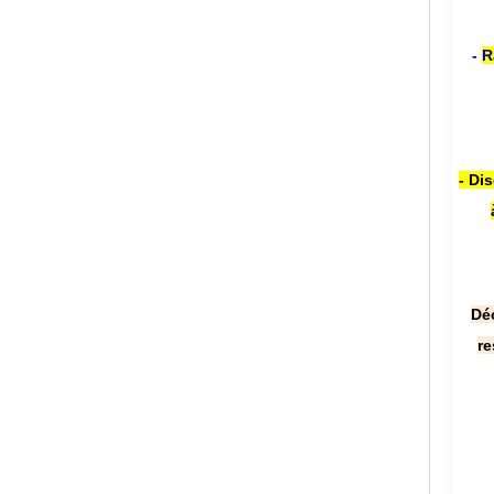
-
R
- Di
Dé
re