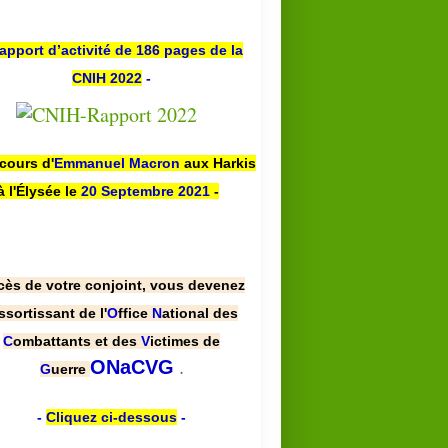
apport d’activité de 186 pages de la
CNIH 2022
-
scours d'
Emmanuel Macron
aux Harkis
à l'Élysée le
20 Septembre 2021
-
cès de votre conjoint, vous devenez
ssortissant de l'
O
ffice
N
ational des
C
ombattants et des
V
ictimes de
.
ONaCVG
G
uerre
-
Cliquez ci-dessous
-