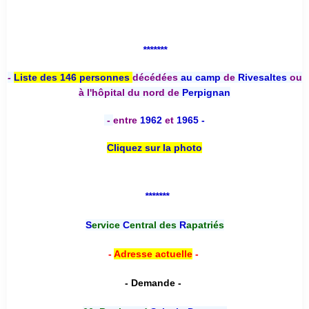
*******
-
Liste des 146 personnes
décédées
au camp
de
Rivesaltes
ou
à l'hôpital du nord de
Perpignan
-
entre
1962
et
1965 -
Cliquez sur la photo
*******
S
ervice
C
entral des
R
apatriés
-
Adresse actuelle
-
- Demande -