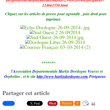
124661550.htm
l
Cliquez sur les articles de presse pour agrandir , puis droit pour
imprimer.
*******
l'
A
ssociation
D
épartementale
H
arkis
D
ordogne
V
euves et
O
rphelins
,
et le site
http://www
harkisd
ordogne
com
Périgueux
.
.
/
Partager cet article
Repost
0