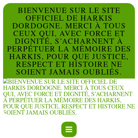
BIENVENUE SUR LE SITE
OFFICIEL DE HARKIS
DORDOGNE. MERCI À TOUS
CEUX QUI, AVEC FORCE ET
DIGNITÉ, S’ACHARNENT À
PERPÉTUER LA MÉMOIRE DES
HARKIS, POUR QUE JUSTICE,
RESPECT ET HISTOIRE NE
SOIENT JAMAIS OUBLIÉS.