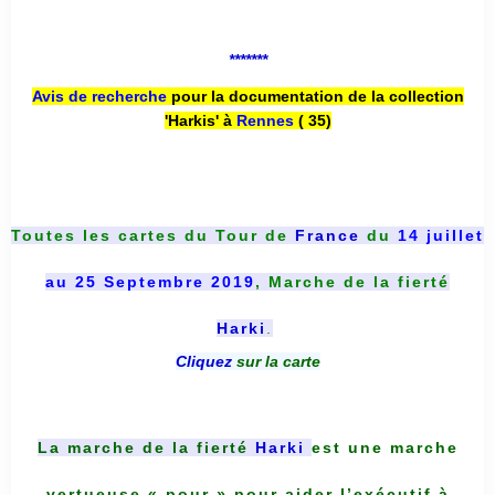
*******
Avis de recherche
pour la documentation de la collection
'Harkis' à
Rennes
( 35)
Toutes les cartes du
Tour de
France
du
14 juillet
au 25 Septembre 2019
, Marche de la fierté
Harki
.
Cliquez
sur la carte
La marche de la fierté
Harki
est une marche
vertueuse « pour » pour aider l’exécutif à