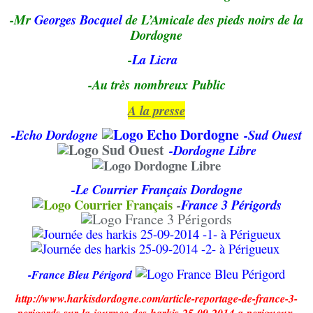
-Mr
Georges Bocquel
de L’Amicale des pieds noirs de la
Dordogne
-
La Licra
-Au
très
nombreux Public
A la presse
-Echo Dordogne
-Sud Ouest
-Dordogne Libre
-Le Courrier Français Dordogne
-
France 3 Périgords
-France Bleu Périgord
http
://www.harkisdordogne.com/article-reportage-de-france-3-
perigords-sur-la-journee-des-harkis-25-09-2014-a
-
perigueux-