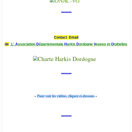
*******
Contact Email
de
L'
A
ssociation
D
épartementale
H
arkis
D
ordogne
V
euves et
O
rphelins
*******
-
-
Pour voir les vidéos, cliquez ci-dessous
*******