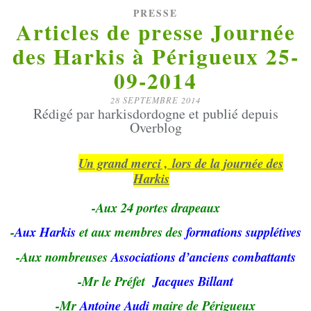
PRESSE
Articles de presse Journée
des Harkis à Périgueux 25-
09-2014
28 SEPTEMBRE 2014
Rédigé par harkisdordogne et publié depuis
Overblog
Un grand m
erci , lors de la journée des
Harkis
-Aux 24 portes drapeaux
-
Aux Harkis
et aux membres des
formations supplétives
-Aux nombreuses
Associations d’anciens combattants
-Mr le Préfet
Jacques Billant
-Mr
Antoine Audi
maire de Périgueux