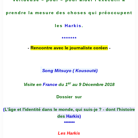
prendre la mesure des choses qui préoccupent
les
Harkis
.
*******
-
Rencontre avec le journaliste coréen
-
Song Mitsuyo ( Kousouté
)
er
Visite en
France
du 1
au 9 Décembre 2018
Dossier
sur
(
L'âge et l'identité dans le monde, qui suis-je ? - dont l'histoire
des
Harkis
)
*******
Les Harkis