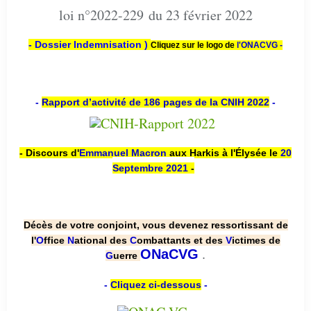
loi n°2022-229 du 23 février 2022
- Dossier Indemnisation )
Cliquez sur le logo de
l'ONACVG -
-
Rapport d’activité de 186 pages de la CNIH 2022
-
- Discours d'
Emmanuel Macron
aux Harkis à l'Élysée le
20
Septembre 2021
-
Décès de votre conjoint, vous devenez ressortissant de
l'
O
ffice
N
ational des
C
ombattants et des
V
ictimes de
.
ONaCVG
G
uerre
-
Cliquez ci-dessous
-