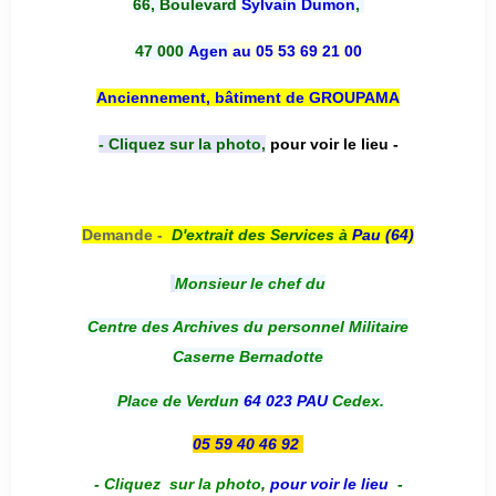
66, Boulevard
Sylvain Dumon
,
47 000
Agen
au 05 53 69 21 00
Anciennement, bâtiment de GROUPAMA
- Cliquez sur la photo,
pour voir le lieu -
Demande -
D'e
xtrait des Services à
Pau (64)
Monsieur le chef du
Centre des Archives du personnel Militaire
Caserne Bernadotte
Place de Verdun
64 023 PAU
Cedex.
05 59 40 46 92
-
Cliquez sur la photo
,
pour voir le lieu
-