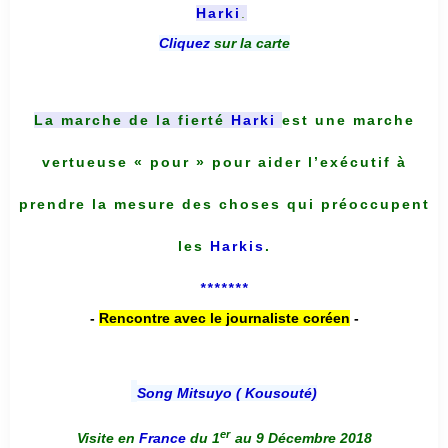
Harki
.
Cliquez
sur la carte
La marche de la fierté
Harki
est une marche
vertueuse « pour » pour aider l’exécutif à
prendre la mesure des choses qui préoccupent
les
Harkis
.
*******
-
Rencontre avec le journaliste coréen
-
Song Mitsuyo ( Kousouté
)
er
Visite en
France
du 1
au 9 Décembre 2018