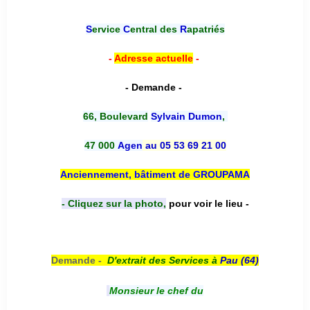
*******
S
ervice
C
entral des
R
apatriés
-
Adresse actuelle
-
- Demande -
66, Boulevard
Sylvain Dumon
,
47 000
Agen
au 05 53 69 21 00
Anciennement, bâtiment de GROUPAMA
- Cliquez sur la photo,
pour voir le lieu -
Demande -
D'e
xtrait des Services à
Pau (64)
Monsieur le chef du