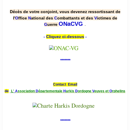
Décès de votre conjoint, vous devenez ressortissant de
l'
O
ffice
N
ational des
C
ombattants et des
V
ictimes de
.
ONaCVG
G
uerre
-
Cliquez ci-dessous
-
*******
Contact Email
de
L'
A
ssociation
D
épartementale
H
arkis
D
ordogne
V
euves et
O
rphelins
*******