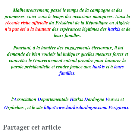
Malheureusement, passé le temps de la campagne et des
promesses, voici venu le temps des occasions manquées. Ainsi la
récente visite officielle
du Président de la République en Algérie
n'a pas été à la hauteur
des espérances légitimes des
harkis
et de
leurs familles.
Pourtant, à la lumière des engagements électoraux, il lui
demande de bien vouloir lui indiquer quelles mesures fortes et
concrètes le Gouvernement entend prendre pour honorer la
parole présidentielle et rendre justice aux
harkis
et à
leurs
familles
.
----------------
l'
A
ssociation
D
épartementale
H
arkis
D
ordogne
V
euves et
O
rphelins
,
et le site
http://www
harkisdordogne
com
Périgueux
.
.
/
Partager cet article