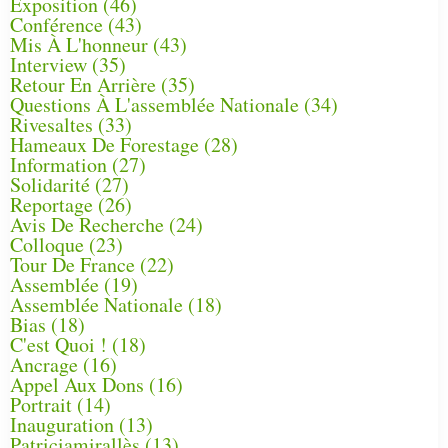
Exposition
(46)
Conférence
(43)
Mis À L'honneur
(43)
Interview
(35)
Retour En Arrière
(35)
Questions À L'assemblée Nationale
(34)
Rivesaltes
(33)
Hameaux De Forestage
(28)
Information
(27)
Solidarité
(27)
Reportage
(26)
Avis De Recherche
(24)
Colloque
(23)
Tour De France
(22)
Assemblée
(19)
Assemblée Nationale
(18)
Bias
(18)
C'est Quoi !
(18)
Ancrage
(16)
Appel Aux Dons
(16)
Portrait
(14)
Inauguration
(13)
Patriciamirallès
(13)