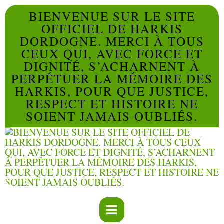
BIENVENUE SUR LE SITE
OFFICIEL DE HARKIS
DORDOGNE. MERCI À TOUS
CEUX QUI, AVEC FORCE ET
DIGNITÉ, S’ACHARNENT À
PERPÉTUER LA MÉMOIRE DES
HARKIS, POUR QUE JUSTICE,
RESPECT ET HISTOIRE NE
SOIENT JAMAIS OUBLIÉS.