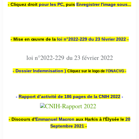
- Cliquez droit
pour les PC
,
puis
Enregistrer l'image sous...
- Mise en œuvre de la
loi n
°2022-229
du 23 février 2022 -
loi n°2022-229 du 23 février 2022
- Dossier Indemnisation )
Cliquez sur le logo de
l'ONACVG -
-
Rapport d’activité de 186 pages de la CNIH 2022
-
- Discours d'
Emmanuel Macron
aux Harkis à l'Élysée le
20
Septembre 2021
-