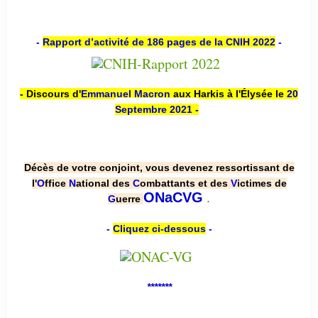
-
Rapport d’activité de 186 pages de la CNIH 2022
-
- Discours d'
Emmanuel Macron
aux Harkis à l'Élysée le
20
Septembre 2021
-
Décès de votre conjoint, vous devenez ressortissant de
l'
O
ffice
N
ational des
C
ombattants et des
V
ictimes de
.
ONaCVG
G
uerre
-
Cliquez ci-dessous
-
*******