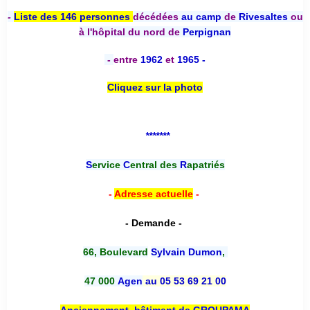
-
Liste des 146 personnes
décédées
au camp
de
Rivesaltes
ou
à l'hôpital du nord de
Perpignan
-
entre
1962
et
1965 -
Cliquez sur la photo
*******
S
ervice
C
entral des
R
apatriés
-
Adresse actuelle
-
- Demande -
66, Boulevard
Sylvain Dumon
,
47 000
Agen
au 05 53 69 21 00