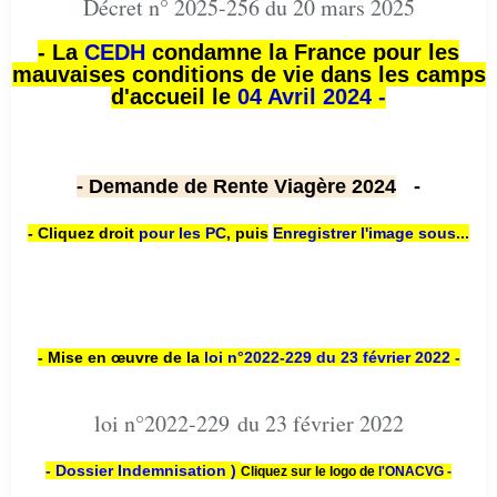
Décret n° 2025-256 du 20 mars 2025
- La
CEDH
condamne la France pour les
mauvaises conditions de vie dans les camps
d'accueil le
04 Avril 2024 -
- Demande de Rente Viagère 2024
-
- Cliquez droit
pour les PC
,
puis
Enregistrer l'image sous...
- Mise en œuvre de la
loi n
°2022-229
du 23 février 2022 -
loi n°2022-229 du 23 février 2022
- Dossier Indemnisation )
Cliquez sur le logo de
l'ONACVG -