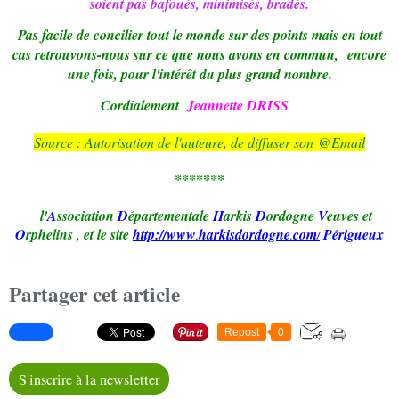
soient pas bafoués, minimisés, bradés.
Pas facile de concilier tout le monde sur des points mais en tout
cas retrouvons-nous sur ce que nous avons en commun,
encore
une fois, pour l'intérêt du plus grand nombre.
Cordialement
Jeannette DRISS
Source : Autorisation
de l'auteure,
de diffuser son @Email
*******
l'
A
ssociation
D
épartementale
H
arkis
D
ordogne
V
euves et
O
rphelins
,
et le site
http://www
harkisd
ordogne
com
Périgueux
.
.
/
Partager cet article
Repost
0
S'inscrire à la newsletter