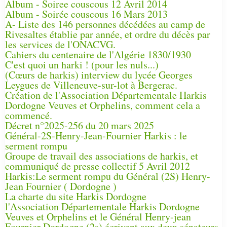
Album - Soiree couscous 12 Avril 2014
Album - Soirée couscous 16 Mars 2013
A- Liste des 146 personnes décédées au camp de
Rivesaltes établie par année, et ordre du décès par
les services de l'ONACVG.
Cahiers du centenaire de l'Algérie 1830/1930
C'est quoi un harki ! (pour les nuls...)
(Cœurs de harkis) interview du lycée Georges
Leygues de Villeneuve-sur-lot à Bergerac.
Création de l'Association Départementale Harkis
Dordogne Veuves et Orphelins, comment cela a
commencé.
Décret n°2025-256 du 20 mars 2025
Général-2S-Henry-Jean-Fournier Harkis : le
serment rompu
Groupe de travail des associations de harkis, et
communiqué de presse collectif 5 Avril 2012
Harkis:Le serment rompu du Général (2S) Henry-
Jean Fournier ( Dordogne )
La charte du site Harkis Dordogne
l'Association Départementale Harkis Dordogne
Veuves et Orphelins et le Général Henry-jean
Fournier Dordogne (2s) écrivent aux deux sénateurs