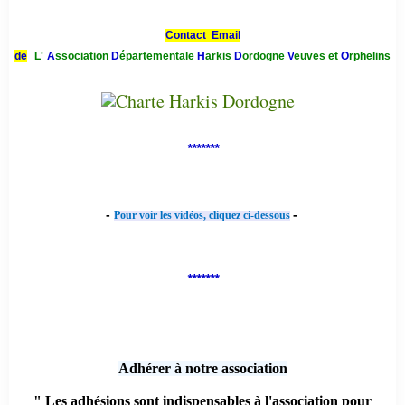
Contact Email
de
L'
A
ssociation
D
épartementale
H
arkis
D
ordogne
V
euves et
O
rphelins
*******
-
-
Pour voir les vidéos, cliquez ci-dessous
*******
Adhérer à notre association
" Les adhésions sont indispensables à l'association pour