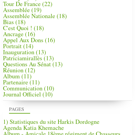
Tour De France
(22)
Assemblée
(19)
Assemblée Nationale
(18)
Bias
(18)
C'est Quoi !
(18)
Ancrage
(16)
Appel Aux Dons
(16)
Portrait
(14)
Inauguration
(13)
Patriciamirallès
(13)
Questions Au Sénat
(13)
Réunion
(12)
Album
(11)
Partenaire
(11)
Communication
(10)
Journal Officiel
(10)
PAGES
1) Statistiques du site Harkis Dordogne
Agenda Katia Khemache
Album - Amicale 18ème régiment de Chasseurs