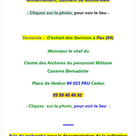
Anciennement, bâtiment de GROUPAMA
- Cliquez sur la photo,
pour voir le lieu -
Demande -
D'e
xtrait des Services à
Pau (64)
Monsieur le chef du
Centre des Archives du personnel Militaire
Caserne Bernadotte
Place de Verdun
64 023 PAU
Cedex.
05 59 40 46 92
-
Cliquez sur la photo
,
pour voir le lieu
-
*******
Avis de recherche
pour la documentation de la collection