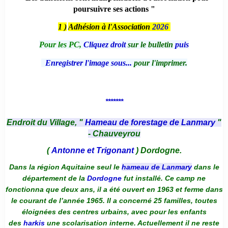
poursuivre ses actions "
1 )
Adhésion à l'Association
2026
Pour les PC,
Cliquez droit
sur le bulletin
puis
Enregistrer l'image sous...
pour l'imprimer.
*******
Endroit du Village, "
Hameau de forestage de Lanmary
"
- Chauveyrou
(
Antonne et Trigonant
) Dordogne.
Dans la région Aquitaine seul le
hameau de Lanmary
dans le
département de la
Dordogne
fut installé. Ce camp ne
fonctionna que deux ans, il a été ouvert en 1963 et ferme dans
le courant de l’année 1965. Il a concerné 25 familles, toutes
éloignées des centres urbains, avec pour les enfants
des
harkis
une scolarisation interne. Actuellement il ne reste