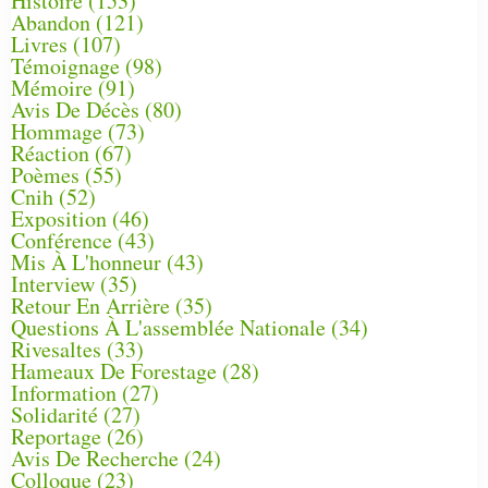
Histoire
(153)
Abandon
(121)
Livres
(107)
Témoignage
(98)
Mémoire
(91)
Avis De Décès
(80)
Hommage
(73)
Réaction
(67)
Poèmes
(55)
Cnih
(52)
Exposition
(46)
Conférence
(43)
Mis À L'honneur
(43)
Interview
(35)
Retour En Arrière
(35)
Questions À L'assemblée Nationale
(34)
Rivesaltes
(33)
Hameaux De Forestage
(28)
Information
(27)
Solidarité
(27)
Reportage
(26)
Avis De Recherche
(24)
Colloque
(23)