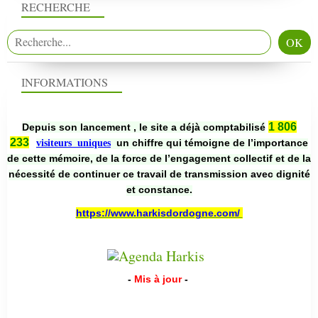
RECHERCHE
INFORMATIONS
1 806
Depuis son lancement , le site a déjà comptabilisé
233
un chiffre qui témoigne de l’importance
visiteurs uniques
de cette mémoire, de la force de l’engagement collectif et de la
nécessité de continuer ce travail de transmission avec dignité
et constance.
https://www.harkisdordogne.com/
-
Mis à jour
-