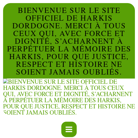
BIENVENUE SUR LE SITE
OFFICIEL DE HARKIS
DORDOGNE. MERCI À TOUS
CEUX QUI, AVEC FORCE ET
DIGNITÉ, S’ACHARNENT À
PERPÉTUER LA MÉMOIRE DES
HARKIS, POUR QUE JUSTICE,
RESPECT ET HISTOIRE NE
SOIENT JAMAIS OUBLIÉS.