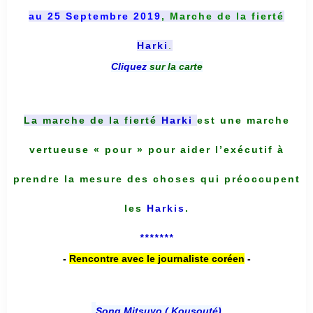
au 25 Septembre 2019
, Marche de la fierté
Harki
.
Cliquez
sur la carte
La marche de la fierté
Harki
est une marche
vertueuse « pour » pour aider l’exécutif à
prendre la mesure des choses qui préoccupent
les
Harkis
.
*******
-
Rencontre avec le journaliste coréen
-
Song Mitsuyo ( Kousouté
)