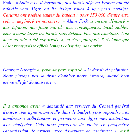
Ferki
.
« Suite à ce télégramme, des harkis déjà en France ont été
refoulés vers Alger, où ils étaient voués à une mort certaine.
Certains ont préféré sauter du bateau ;
pour 150 000 d'entre eux,
cela a dégénéré en massacre.
»
Alain Ferki
a encore dénoncé «
une infamie, une faute morale aux conséquences incalculables,
celle d'avoir laissé les harkis sans défense face aux exactions. Une
dette morale a été contractée », et c'est pourquoi, il réclame que
l'État reconnaisse officiellement l'abandon des harkis.
Georges Labazée
a, pour sa part, rappelé
« le devoir de mémoire.
Nous n'avons pas le droit d'oublier notre histoire, quand bien
même elle fut douloureuse ».
Il a annoncé avoir
« demandé aux services du Conseil général
d'ouvrir une ligne mémorielle dans le budget, pour répondre aux
nombreuses sollicitations et permettre aux différentes institutions
d'en bénéficier. Cela nous permettra de mettre en perspective
l'organisation de projets, avec davantage de cohérence »,
a-t-il