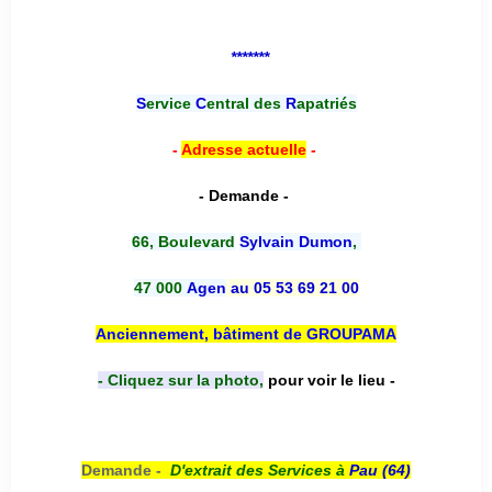
*******
S
ervice
C
entral des
R
apatriés
-
Adresse actuelle
-
- Demande -
66, Boulevard
Sylvain Dumon
,
47 000
Agen
au 05 53 69 21 00
Anciennement, bâtiment de GROUPAMA
- Cliquez sur la photo,
pour voir le lieu -
Demande -
D'e
xtrait des Services à
Pau (64)