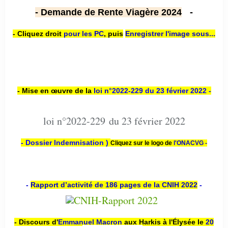
- Demande de Rente Viagère 2024
-
- Cliquez droit
pour les PC
,
puis
Enregistrer l'image sous...
- Mise en œuvre de la
loi n
°2022-229
du 23 février 2022 -
loi n°2022-229 du 23 février 2022
- Dossier Indemnisation )
Cliquez sur le logo de
l'ONACVG -
-
Rapport d’activité de 186 pages de la CNIH 2022
-
- Discours d'
Emmanuel Macron
aux Harkis à l'Élysée le
20