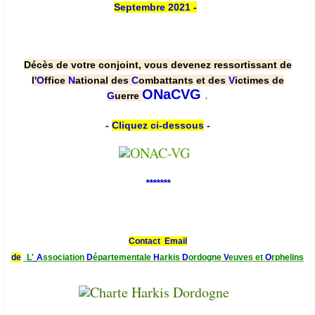
Septembre 2021
-
Décès de votre conjoint, vous devenez ressortissant de
l'
O
ffice
N
ational des
C
ombattants et des
V
ictimes de
.
ONaCVG
G
uerre
-
Cliquez ci-dessous
-
*******
Contact Email
de
L'
A
ssociation
D
épartementale
H
arkis
D
ordogne
V
euves et
O
rphelins