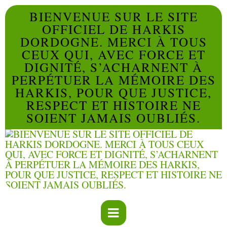
BIENVENUE SUR LE SITE
OFFICIEL DE HARKIS
DORDOGNE. MERCI À TOUS
CEUX QUI, AVEC FORCE ET
DIGNITÉ, S’ACHARNENT À
PERPÉTUER LA MÉMOIRE DES
HARKIS, POUR QUE JUSTICE,
RESPECT ET HISTOIRE NE
SOIENT JAMAIS OUBLIÉS.