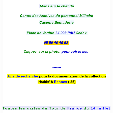
Monsieur le chef du
Centre des Archives du personnel Militaire
Caserne Bernadotte
Place de Verdun
64 023 PAU
Cedex.
05 59 40 46 92
-
Cliquez sur la photo
,
pour voir le lieu
-
*******
Avis de recherche
pour la documentation de la collection
'Harkis' à
Rennes
( 35)
Toutes les cartes du
Tour de
France
du
14 juillet