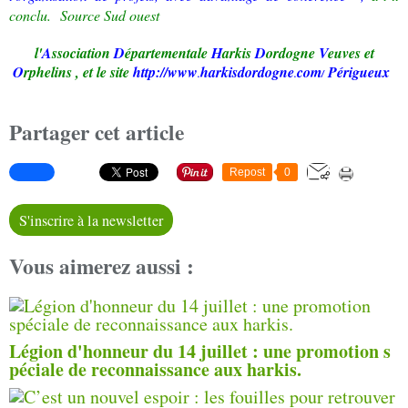
conclu.
Source Sud ouest
l'
A
ssociation
D
épartementale
H
arkis
D
ordogne
V
euves et
O
rphelins
,
et le site
http://www
harkisdordogne
com
Périgueux
.
.
/
Partager cet article
Repost
0
S'inscrire à la newsletter
Vous aimerez aussi :
Légion d'honneur du 14 juillet : une promotion s
péciale de reconnaissance aux harkis.