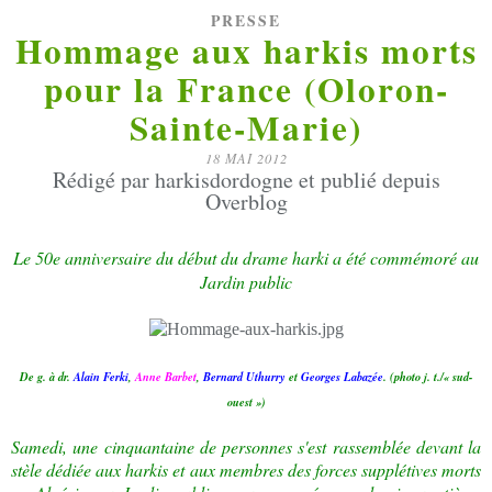
PRESSE
Hommage aux harkis morts
pour la France (Oloron-
Sainte-Marie)
18 MAI 2012
Rédigé par harkisdordogne et publié depuis
Overblog
Le 50e anniversaire du début du drame harki a été commémoré au
Jardin public
De g. à dr.
Alain Ferki
,
Anne Barbet
,
Bernard Uthurry
et
Georges Labazée
. (photo j. t./« sud-
ouest »)
Samedi, une cinquantaine de personnes s'est rassemblée devant la
stèle dédiée aux harkis et aux membres des forces supplétives morts