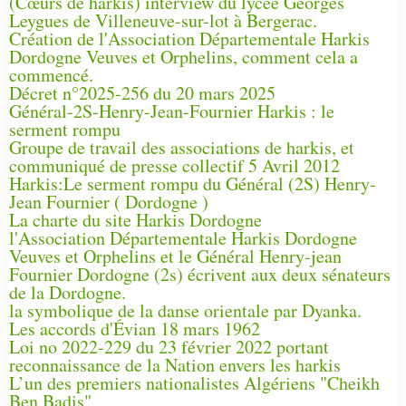
(Cœurs de harkis) interview du lycée Georges
Leygues de Villeneuve-sur-lot à Bergerac.
Création de l'Association Départementale Harkis
Dordogne Veuves et Orphelins, comment cela a
commencé.
Décret n°2025-256 du 20 mars 2025
Général-2S-Henry-Jean-Fournier Harkis : le
serment rompu
Groupe de travail des associations de harkis, et
communiqué de presse collectif 5 Avril 2012
Harkis:Le serment rompu du Général (2S) Henry-
Jean Fournier ( Dordogne )
La charte du site Harkis Dordogne
l'Association Départementale Harkis Dordogne
Veuves et Orphelins et le Général Henry-jean
Fournier Dordogne (2s) écrivent aux deux sénateurs
de la Dordogne.
la symbolique de la danse orientale par Dyanka.
Les accords d'Évian 18 mars 1962
Loi no 2022-229 du 23 février 2022 portant
reconnaissance de la Nation envers les harkis
L’un des premiers nationalistes Algériens "Cheikh
Ben Badis"