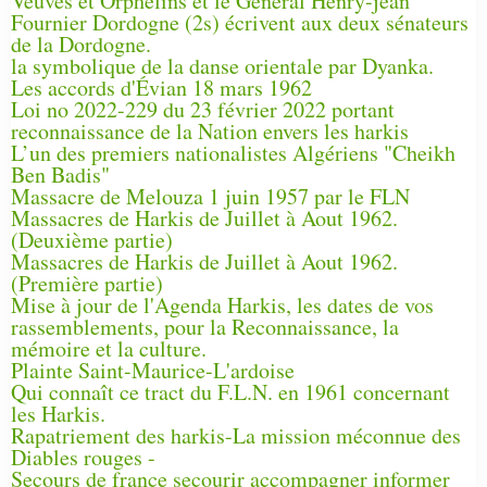
Veuves et Orphelins et le Général Henry-jean
Fournier Dordogne (2s) écrivent aux deux sénateurs
de la Dordogne.
la symbolique de la danse orientale par Dyanka.
Les accords d'Évian 18 mars 1962
Loi no 2022-229 du 23 février 2022 portant
reconnaissance de la Nation envers les harkis
L’un des premiers nationalistes Algériens "Cheikh
Ben Badis"
Massacre de Melouza 1 juin 1957 par le FLN
Massacres de Harkis de Juillet à Aout 1962.
(Deuxième partie)
Massacres de Harkis de Juillet à Aout 1962.
(Première partie)
Mise à jour de l'Agenda Harkis, les dates de vos
rassemblements, pour la Reconnaissance, la
mémoire et la culture.
Plainte Saint-Maurice-L'ardoise
Qui connaît ce tract du F.L.N. en 1961 concernant
les Harkis.
Rapatriement des harkis-La mission méconnue des
Diables rouges -
Secours de france secourir accompagner informer