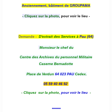
Anciennement, bâtiment de GROUPAMA
- Cliquez sur la photo,
pour voir le lieu -
Demande -
D'e
xtrait des Services à
Pau (64)
Monsieur le chef du
Centre des Archives du personnel Militaire
Caserne Bernadotte
Place de Verdun
64 023 PAU
Cedex.
05 59 40 46 92
-
Cliquez sur la photo
,
pour voir le lieu
-
*******