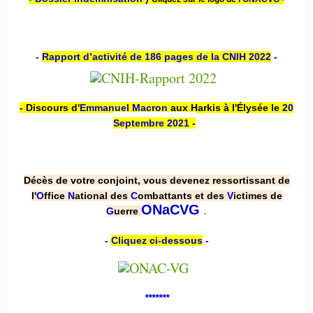
-
Rapport d’activité de 186 pages de la CNIH 2022
-
- Discours d'
Emmanuel Macron
aux Harkis à l'Élysée le
20
Septembre 2021
-
Décès de votre conjoint, vous devenez ressortissant de
l'
O
ffice
N
ational des
C
ombattants et des
V
ictimes de
.
ONaCVG
G
uerre
-
Cliquez ci-dessous
-
*******