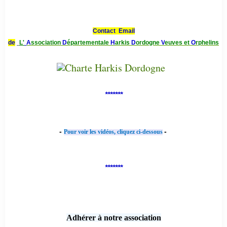
Contact Email
de
L'
A
ssociation
D
épartementale
H
arkis
D
ordogne
V
euves et
O
rphelins
*******
-
-
Pour voir les vidéos, cliquez ci-dessous
*******
Adhérer à notre association