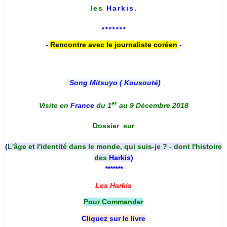
les
Harkis
.
*******
-
Rencontre avec le journaliste coréen
-
Song Mitsuyo ( Kousouté
)
er
Visite en
France
du 1
au 9 Décembre 2018
Dossier
sur
(
L'âge et l'identité dans le monde, qui suis-je ? - dont l'histoire
des
Harkis
)
*******
Les Harkis
Pour Commander
Cliquez sur le livre