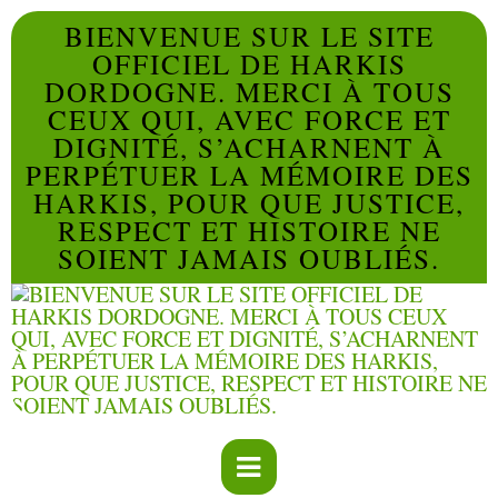
BIENVENUE SUR LE SITE
OFFICIEL DE HARKIS
DORDOGNE. MERCI À TOUS
CEUX QUI, AVEC FORCE ET
DIGNITÉ, S’ACHARNENT À
PERPÉTUER LA MÉMOIRE DES
HARKIS, POUR QUE JUSTICE,
RESPECT ET HISTOIRE NE
SOIENT JAMAIS OUBLIÉS.