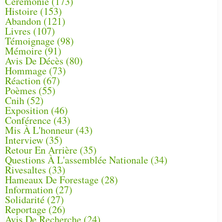
Cérémonie
(173)
Histoire
(153)
Abandon
(121)
Livres
(107)
Témoignage
(98)
Mémoire
(91)
Avis De Décès
(80)
Hommage
(73)
Réaction
(67)
Poèmes
(55)
Cnih
(52)
Exposition
(46)
Conférence
(43)
Mis À L'honneur
(43)
Interview
(35)
Retour En Arrière
(35)
Questions À L'assemblée Nationale
(34)
Rivesaltes
(33)
Hameaux De Forestage
(28)
Information
(27)
Solidarité
(27)
Reportage
(26)
Avis De Recherche
(24)