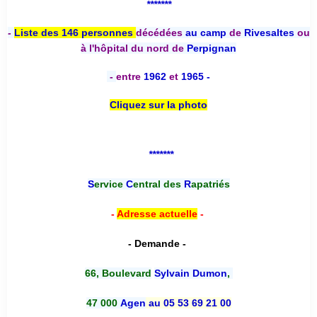
*******
-
Liste des 146 personnes
décédées
au camp
de
Rivesaltes
ou
à l'hôpital du nord de
Perpignan
-
entre
1962
et
1965 -
Cliquez sur la photo
*******
S
ervice
C
entral des
R
apatriés
-
Adresse actuelle
-
- Demande -
66, Boulevard
Sylvain Dumon
,
47 000
Agen
au 05 53 69 21 00