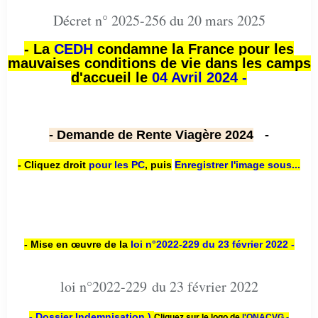
Décret n° 2025-256 du 20 mars 2025
- La
CEDH
condamne la France pour les
mauvaises conditions de vie dans les camps
d'accueil le
04 Avril 2024 -
- Demande de Rente Viagère 2024
-
- Cliquez droit
pour les PC
,
puis
Enregistrer l'image sous...
- Mise en œuvre de la
loi n
°2022-229
du 23 février 2022 -
loi n°2022-229 du 23 février 2022
- Dossier Indemnisation )
Cliquez sur le logo de
l'ONACVG -