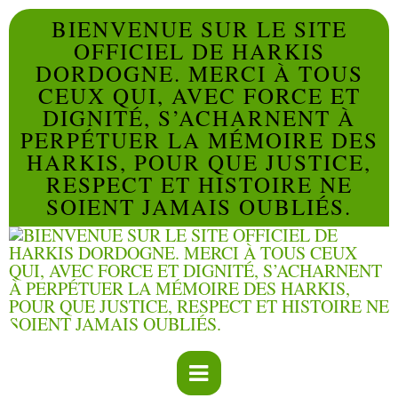
BIENVENUE SUR LE SITE
OFFICIEL DE HARKIS
DORDOGNE. MERCI À TOUS
CEUX QUI, AVEC FORCE ET
DIGNITÉ, S’ACHARNENT À
PERPÉTUER LA MÉMOIRE DES
HARKIS, POUR QUE JUSTICE,
RESPECT ET HISTOIRE NE
SOIENT JAMAIS OUBLIÉS.