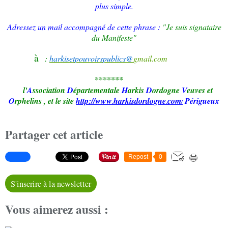
plus simple.
Adressez un mail accompagné de cette phrase :
"Je suis signataire
du Manifeste"
à
:
harkiset
pouvoirs
publics@
gmail.co
m
*******
l'
A
ssociation
D
épartementale
H
arkis
D
ordogne
V
euves et
O
rphelins
,
et le site
http://www
harkisd
ordogne
com
Périgueux
.
.
/
Partager cet article
Repost
0
S'inscrire à la newsletter
Vous aimerez aussi :