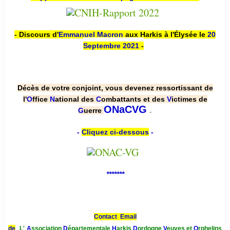
- Discours d'
Emmanuel Macron
aux Harkis à l'Élysée le
20
Septembre 2021
-
Décès de votre conjoint, vous devenez ressortissant de
l'
O
ffice
N
ational des
C
ombattants et des
V
ictimes de
.
ONaCVG
G
uerre
-
Cliquez ci-dessous
-
*******
Contact Email
de
L'
A
ssociation
D
épartementale
H
arkis
D
ordogne
V
euves et
O
rphelins