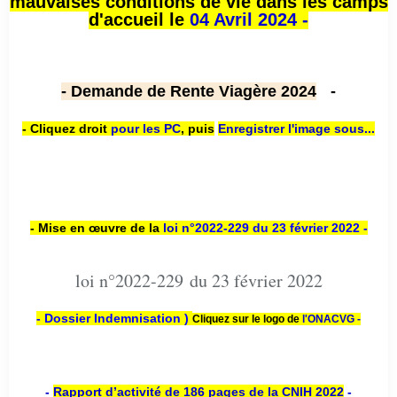
mauvaises conditions de vie dans les camps
d'accueil le
04 Avril 2024 -
- Demande de Rente Viagère 2024
-
- Cliquez droit
pour les PC
,
puis
Enregistrer l'image sous...
- Mise en œuvre de la
loi n
°2022-229
du 23 février 2022 -
loi n°2022-229 du 23 février 2022
- Dossier Indemnisation )
Cliquez sur le logo de
l'ONACVG -
-
Rapport d’activité de 186 pages de la CNIH 2022
-