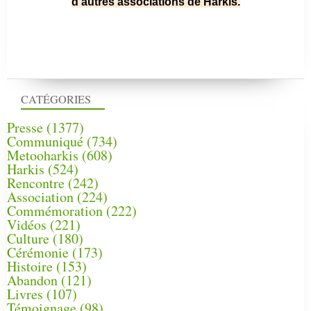
d'autres associations de Harkis.
CATÉGORIES
Presse
(1377)
Communiqué
(734)
Metooharkis
(608)
Harkis
(524)
Rencontre
(242)
Association
(224)
Commémoration
(222)
Vidéos
(221)
Culture
(180)
Cérémonie
(173)
Histoire
(153)
Abandon
(121)
Livres
(107)
Témoignage
(98)