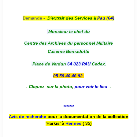
Demande -
D'e
xtrait des Services à
Pau (64)
Monsieur le chef du
Centre des Archives du personnel Militaire
Caserne Bernadotte
Place de Verdun
64 023 PAU
Cedex.
05 59 40 46 92
-
Cliquez sur la photo
,
pour voir le lieu
-
*******
Avis de recherche
pour la documentation de la collection
'Harkis' à
Rennes
( 35)