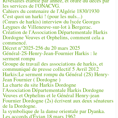
Rivesaltes établie par année, et ordre du décès par
les services de l'ONACVG.
Cahiers du centenaire de l'Algérie 1830/1930
C'est quoi un harki ! (pour les nuls...)
(Cœurs de harkis) interview du lycée Georges
Leygues de Villeneuve-sur-lot à Bergerac.
Création de l'Association Départementale Harkis
Dordogne Veuves et Orphelins, comment cela a
commencé.
Décret n°2025-256 du 20 mars 2025
Général-2S-Henry-Jean-Fournier Harkis : le
serment rompu
Groupe de travail des associations de harkis, et
communiqué de presse collectif 5 Avril 2012
Harkis:Le serment rompu du Général (2S) Henry-
Jean Fournier ( Dordogne )
La charte du site Harkis Dordogne
l'Association Départementale Harkis Dordogne
Veuves et Orphelins et le Général Henry-jean
Fournier Dordogne (2s) écrivent aux deux sénateurs
de la Dordogne.
la symbolique de la danse orientale par Dyanka.
Les accords d'Évian 18 mars 1962