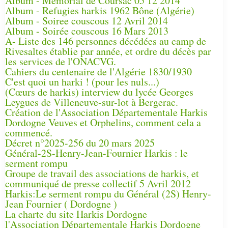
Album - Mémorial de Coursac 05 12 2014
Album - Refugies harkis 1962 Bône (Algérie)
Album - Soiree couscous 12 Avril 2014
Album - Soirée couscous 16 Mars 2013
A- Liste des 146 personnes décédées au camp de
Rivesaltes établie par année, et ordre du décès par
les services de l'ONACVG.
Cahiers du centenaire de l'Algérie 1830/1930
C'est quoi un harki ! (pour les nuls...)
(Cœurs de harkis) interview du lycée Georges
Leygues de Villeneuve-sur-lot à Bergerac.
Création de l'Association Départementale Harkis
Dordogne Veuves et Orphelins, comment cela a
commencé.
Décret n°2025-256 du 20 mars 2025
Général-2S-Henry-Jean-Fournier Harkis : le
serment rompu
Groupe de travail des associations de harkis, et
communiqué de presse collectif 5 Avril 2012
Harkis:Le serment rompu du Général (2S) Henry-
Jean Fournier ( Dordogne )
La charte du site Harkis Dordogne
l'Association Départementale Harkis Dordogne