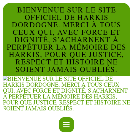
BIENVENUE SUR LE SITE
OFFICIEL DE HARKIS
DORDOGNE. MERCI À TOUS
CEUX QUI, AVEC FORCE ET
DIGNITÉ, S’ACHARNENT À
PERPÉTUER LA MÉMOIRE DES
HARKIS, POUR QUE JUSTICE,
RESPECT ET HISTOIRE NE
SOIENT JAMAIS OUBLIÉS.