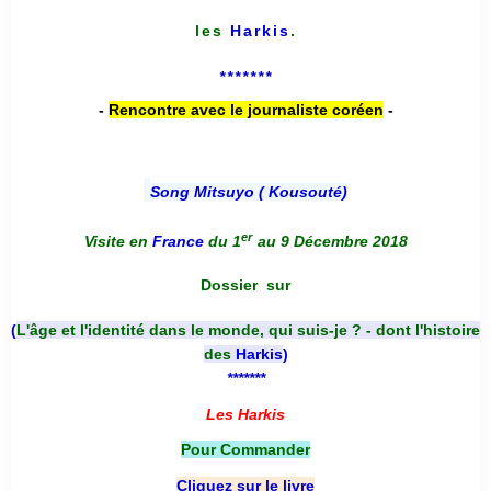
les
Harkis
.
*******
-
Rencontre avec le journaliste coréen
-
Song Mitsuyo ( Kousouté
)
er
Visite en
France
du 1
au 9 Décembre 2018
Dossier
sur
(
L'âge et l'identité dans le monde, qui suis-je ? - dont l'histoire
des
Harkis
)
*******
Les Harkis
Pour Commander
Cliquez sur le livre