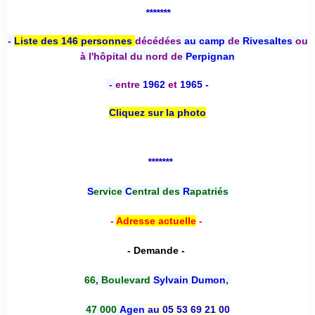
*******
-
Liste des 146 personnes
décédées
au camp
de
Rivesaltes
ou
à l'hôpital du nord de
Perpignan
-
entre
1962
et
1965 -
Cliquez sur la photo
*******
S
ervice
C
entral des
R
apatriés
-
Adresse actuelle
-
- Demande -
66, Boulevard
Sylvain Dumon
,
47 000
Agen
au 05 53 69 21 00