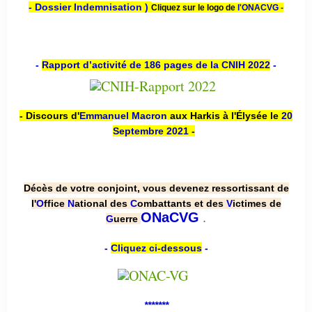
- Dossier Indemnisation )
Cliquez sur le logo de
l'ONACVG -
-
Rapport d’activité de 186 pages de la CNIH 2022
-
- Discours d'
Emmanuel Macron
aux Harkis à l'Élysée le
20
Septembre 2021
-
Décès de votre conjoint, vous devenez ressortissant de
l'
O
ffice
N
ational des
C
ombattants et des
V
ictimes de
.
ONaCVG
G
uerre
-
Cliquez ci-dessous
-
*******