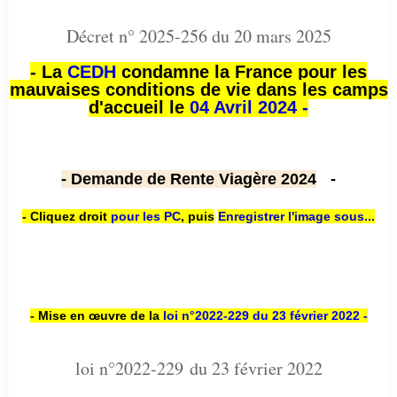
Décret n° 2025-256 du 20 mars 2025
- La
CEDH
condamne la France pour les
mauvaises conditions de vie dans les camps
d'accueil le
04 Avril 2024 -
- Demande de Rente Viagère 2024
-
- Cliquez droit
pour les PC
,
puis
Enregistrer l'image sous...
- Mise en œuvre de la
loi n
°2022-229
du 23 février 2022 -
loi n°2022-229 du 23 février 2022