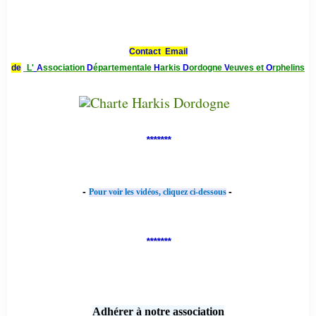
Contact Email
de
L'
A
ssociation
D
épartementale
H
arkis
D
ordogne
V
euves et
O
rphelins
*******
-
-
Pour voir les vidéos, cliquez ci-dessous
*******
Adhérer à notre association