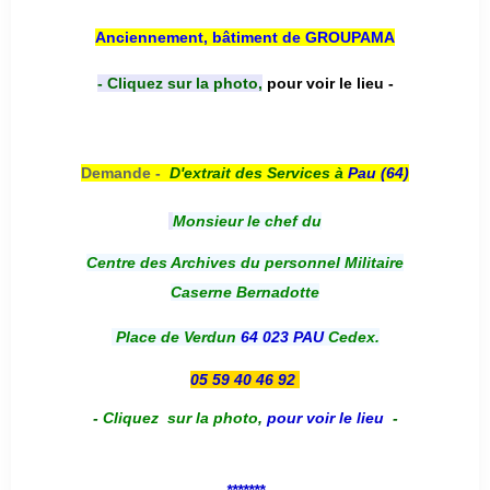
Anciennement, bâtiment de GROUPAMA
- Cliquez sur la photo,
pour voir le lieu -
Demande -
D'e
xtrait des Services à
Pau (64)
Monsieur le chef du
Centre des Archives du personnel Militaire
Caserne Bernadotte
Place de Verdun
64 023 PAU
Cedex.
05 59 40 46 92
-
Cliquez sur la photo
,
pour voir le lieu
-
*******