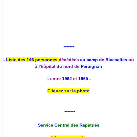
*******
-
Liste des 146 personnes
décédées
au camp
de
Rivesaltes
ou
à l'hôpital du nord de
Perpignan
-
entre
1962
et
1965 -
Cliquez sur la photo
*******
S
ervice
C
entral des
R
apatriés