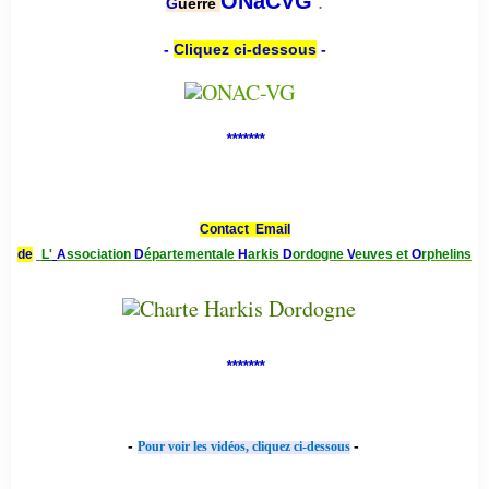
.
ONaCVG
G
uerre
-
Cliquez ci-dessous
-
*******
Contact Email
de
L'
A
ssociation
D
épartementale
H
arkis
D
ordogne
V
euves et
O
rphelins
*******
-
-
Pour voir les vidéos, cliquez ci-dessous