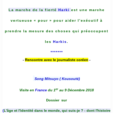
La marche de la fierté
Harki
est une marche
vertueuse « pour » pour aider l’exécutif à
prendre la mesure des choses qui préoccupent
les
Harkis
.
*******
-
Rencontre avec le journaliste coréen
-
Song Mitsuyo ( Kousouté
)
er
Visite en
France
du 1
au 9 Décembre 2018
Dossier
sur
(
L'âge et l'identité dans le monde, qui suis-je ? - dont l'histoire