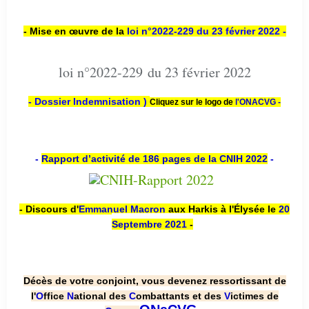
- Mise en œuvre de la
loi n
°2022-229
du 23 février 2022 -
loi n°2022-229 du 23 février 2022
- Dossier Indemnisation )
Cliquez sur le logo de
l'ONACVG -
-
Rapport d’activité de 186 pages de la CNIH 2022
-
- Discours d'
Emmanuel Macron
aux Harkis à l'Élysée le
20
Septembre 2021
-
Décès de votre conjoint, vous devenez ressortissant de
l'
O
ffice
N
ational des
C
ombattants et des
V
ictimes de