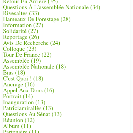
Retour En Arrière
(35)
Questions À L'assemblée Nationale
(34)
Rivesaltes
(33)
Hameaux De Forestage
(28)
Information
(27)
Solidarité
(27)
Reportage
(26)
Avis De Recherche
(24)
Colloque
(23)
Tour De France
(22)
Assemblée
(19)
Assemblée Nationale
(18)
Bias
(18)
C'est Quoi !
(18)
Ancrage
(16)
Appel Aux Dons
(16)
Portrait
(14)
Inauguration
(13)
Patriciamirallès
(13)
Questions Au Sénat
(13)
Réunion
(12)
Album
(11)
Partenaire
(11)