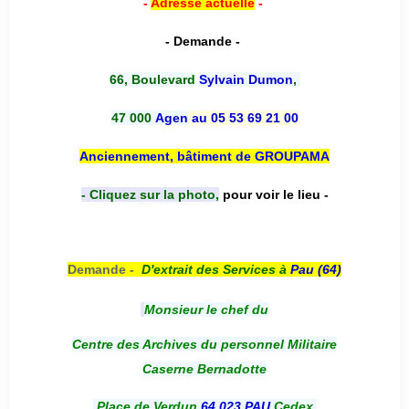
-
Adresse actuelle
-
- Demande -
66, Boulevard
Sylvain Dumon
,
47 000
Agen
au 05 53 69 21 00
Anciennement, bâtiment de GROUPAMA
- Cliquez sur la photo,
pour voir le lieu -
Demande -
D'e
xtrait des Services à
Pau (64)
Monsieur le chef du
Centre des Archives du personnel Militaire
Caserne Bernadotte
Place de Verdun
64 023 PAU
Cedex.