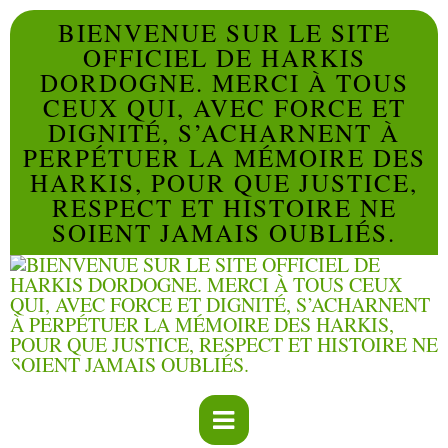
BIENVENUE SUR LE SITE
OFFICIEL DE HARKIS
DORDOGNE. MERCI À TOUS
CEUX QUI, AVEC FORCE ET
DIGNITÉ, S’ACHARNENT À
PERPÉTUER LA MÉMOIRE DES
HARKIS, POUR QUE JUSTICE,
RESPECT ET HISTOIRE NE
SOIENT JAMAIS OUBLIÉS.