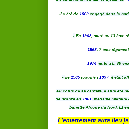
Il a servi dans l'armée française de
1
Il a été de
1960
engagé dans la hark
-
En
1962
, muté au 13 ème ré
-
1968
, 7 ème régiment
-
1974
muté à la 39 è
-
de
1985
jusqu'en
1997
,
il était 
Au cours de sa carrière, il aura été r
de bronze en
1961
, médaille militaire
barrette Afrique du Nord, Et e
L'enterrement aura lieu j