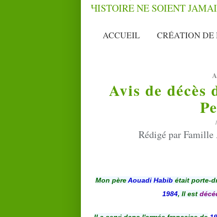
ACCUEIL
CRÉATION DE 
A
Avis de décès
Pe
Rédigé par Famille 
Mon père
Aouadi Habib
était porte-
1984
, Il est
décé