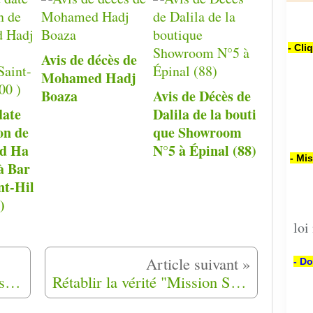
- Cli
Avis de décès de
Mohamed Hadj
Boaza
Avis de Décès de
date
Dalila de la bouti
on de
que Showroom
d Ha
N°5 à Épinal (88)
- Mi
 à Bar
nt-Hil
)
loi
- Do
Les bébés oubliés des harkis dans le camp de Rivesaltes (66)
Rétablir la vérité "Mission Stora" Comment enterrer le passé ?, Mohand Hamoumou : Chacun doit assumer son histoire nationale