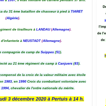
960
à
1997
, Il était militaire de carrière pendant 37 ans.
De
a du 31 ème bataillon de chasseur à pied à
TIARET
(
Algérie
).
l’im
giment de tirailleurs à
LANDAU
(
Allemagne
).
de l’
de 
 d'infanterie à
NEUSTADT
(
Allemagne
).
me compagnie de camp de
Suippes
(
51
).
affecté au 21 ème régiment de camp à
Canjuers
(
83
).
écompensé de la croix de la valeur militaire avec étoile
 en
1983
, en
1990
Croix du combattant volontaire avec
n
1994,
chevalier de l'ordre nationale du mérite.
eudi 3 décembre 2020 à
Pertuis
à 14 h.