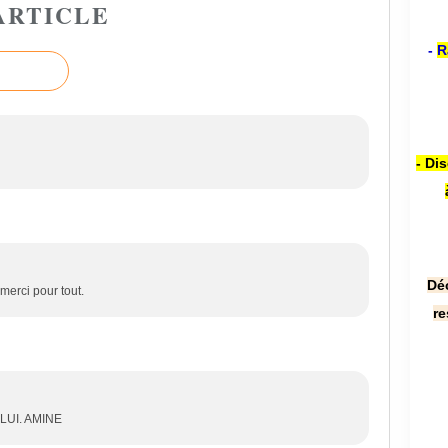
ARTICLE
-
R
- Di
Dé
erci pour tout.
re
LUI. AMINE