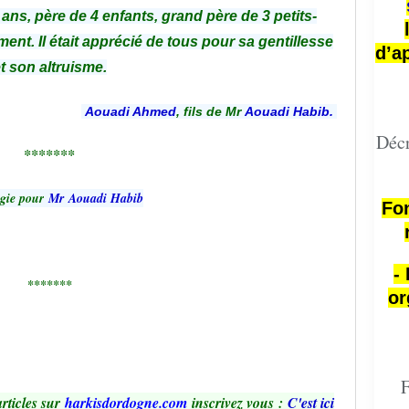
 ans, père de 4 enfants, grand père de 3 petits-
nt. Il était apprécié de tous pour sa gentillesse
d’a
t son altruisme.
Aouadi Ahmed
, fils de Mr
Aouadi Hab
i
b.
Décr
*******
gie pour
Mr Aouadi Habib
Fon
-
*******
or
F
rticles sur
harkisdordogne.com
inscrivez vous
:
C'est ici