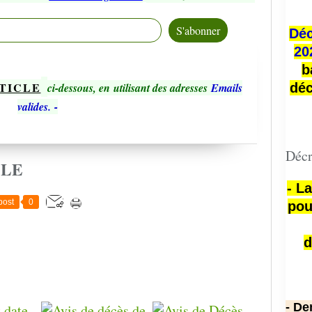
Déc
20
b
TICLE
ci-dessous, en utilisant des adresses
Emails
déc
valides.
-
Décr
CLE
- L
post
0
pou
d
- De