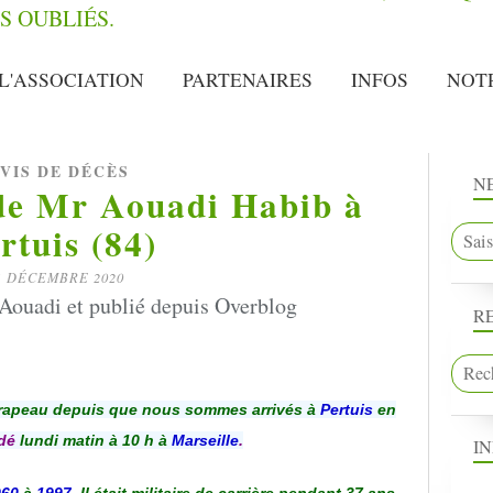
L'ASSOCIATION
PARTENAIRES
INFOS
NOT
VIS DE DÉCÈS
N
 de Mr Aouadi Habib à
rtuis (84)
1 DÉCEMBRE 2020
Aouadi et publié depuis Overblog
R
drapeau depuis que nous sommes arrivés à
Pertuis
en
dé
lundi matin à 10 h à
Marseille
.
I