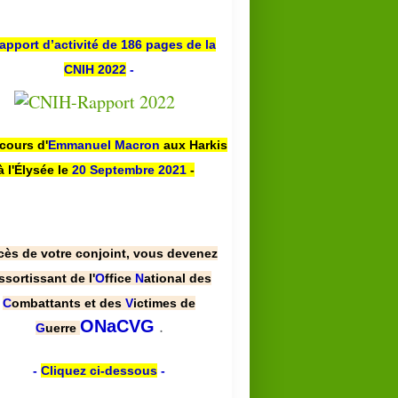
apport d’activité de 186 pages de la
CNIH 2022
-
scours d'
Emmanuel Macron
aux Harkis
à l'Élysée le
20 Septembre 2021
-
cès de votre conjoint, vous devenez
ssortissant de l'
O
ffice
N
ational des
C
ombattants et des
V
ictimes de
.
ONaCVG
G
uerre
-
Cliquez ci-dessous
-