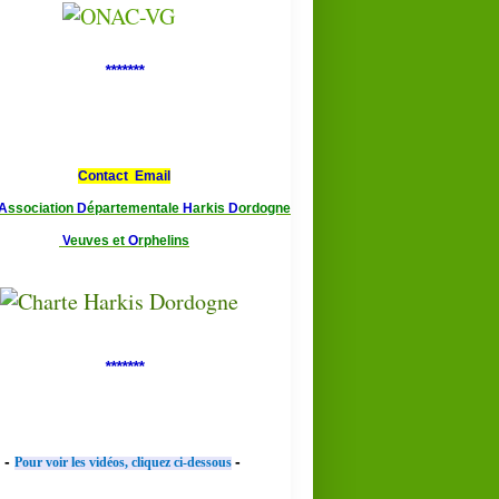
*******
Contact Email
A
ssociation
D
épartementale
H
arkis
D
ordogne
V
euves et
O
rphelins
*******
-
-
Pour voir les vidéos, cliquez ci-dessous