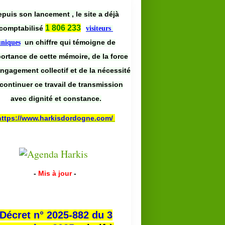
puis son lancement , le site a déjà
1 806 233
comptabilisé
visiteurs
un chiffre qui témoigne de
uniques
portance de cette mémoire, de la force
engagement collectif et de la nécessité
continuer ce travail de transmission
avec dignité et constance.
https://www.harkisdordogne.com/
-
Mis à jour
-
Décret n° 2025-882 du 3