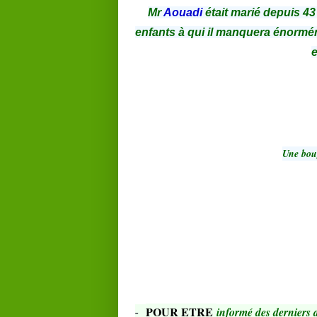
Mr
Aouadi
était marié depuis 43
enfants à qui il manquera énorméme
e
Une bou
POUR ETRE
-
informé des derniers a