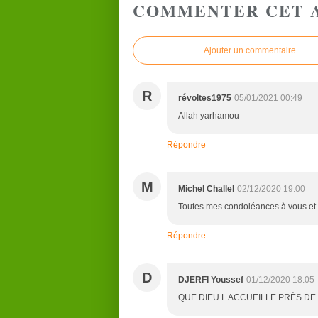
COMMENTER CET 
Ajouter un commentaire
R
révoltes1975
05/01/2021 00:49
Allah yarhamou
Répondre
M
Michel Challel
02/12/2020 19:00
Toutes mes condoléances à vous et m
Répondre
D
DJERFI Youssef
01/12/2020 18:05
QUE DIEU L ACCUEILLE PRÉS DE 