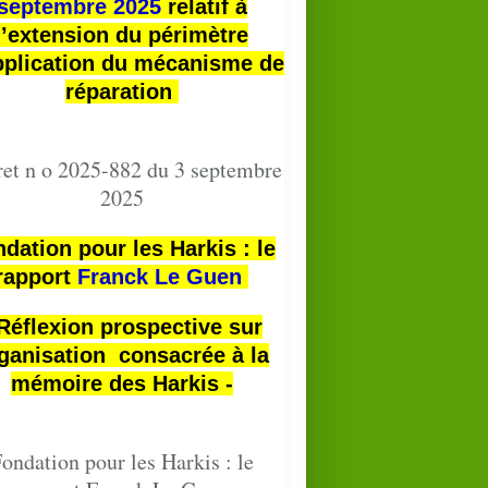
septembre 2025
relatif à
l’extension du périmètre
pplication du mécanisme de
réparation
et n o 2025-882 du 3 septembre
2025
dation pour les Harkis : le
rapport
Franck Le Guen
 Réflexion prospective sur
ganisation consacrée à la
mémoire des Harkis -
ondation pour les Harkis : le