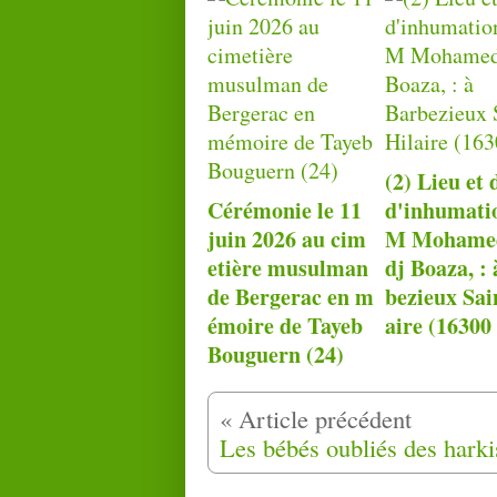
(2) Lieu et 
Cérémonie le 11
d'inhu­ma­ti
juin 2026 au cim
M Mohame
etière musulman
dj Boaza, :
de Bergerac en m
bezieux Sai
émoire de Tayeb
aire (16300 
Bouguern (24)