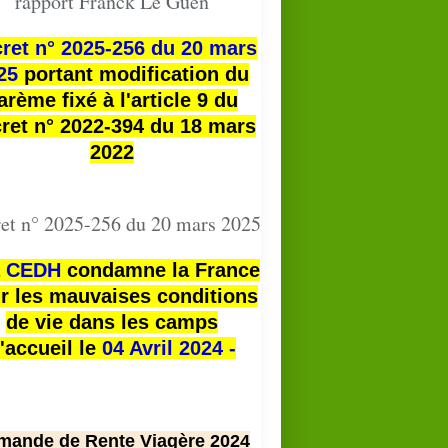
rapport Franck Le Guen
ret n° 2025-256 du 20 mars
25
portant modification du
arème fixé à l'article 9 du
ret n° 2022-394 du 18 mars
2022
et n° 2025-256 du 20 mars 2025
a
CEDH
condamne la France
r les mauvaises conditions
de vie dans les camps
'accueil le
04 Avril 2024 -
mande de Rente Viagère 2024