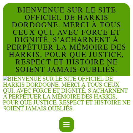
BIENVENUE SUR LE SITE
OFFICIEL DE HARKIS
DORDOGNE. MERCI À TOUS
CEUX QUI, AVEC FORCE ET
DIGNITÉ, S’ACHARNENT À
PERPÉTUER LA MÉMOIRE DES
HARKIS, POUR QUE JUSTICE,
RESPECT ET HISTOIRE NE
SOIENT JAMAIS OUBLIÉS.