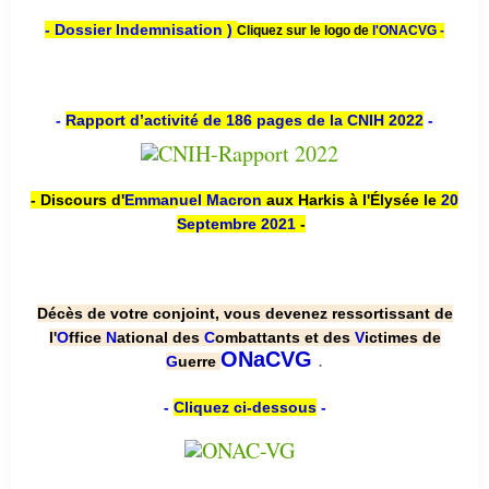
- Dossier Indemnisation )
Cliquez sur le logo de
l'ONACVG -
-
Rapport d’activité de 186 pages de la CNIH 2022
-
- Discours d'
Emmanuel Macron
aux Harkis à l'Élysée le
20
Septembre 2021
-
Décès de votre conjoint, vous devenez ressortissant de
l'
O
ffice
N
ational des
C
ombattants et des
V
ictimes de
.
ONaCVG
G
uerre
-
Cliquez ci-dessous
-