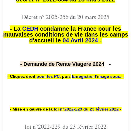
Décret n° 2025-256 du 20 mars 2025
- La
CEDH
condamne la France pour les
mauvaises conditions de vie dans les camps
d'accueil le
04 Avril 2024 -
- Demande de Rente Viagère 2024
-
- Cliquez droit
pour les PC
,
puis
Enregistrer l'image sous...
- Mise en œuvre de la
loi n
°2022-229
du 23 février 2022 -
loi n°2022-229 du 23 février 2022