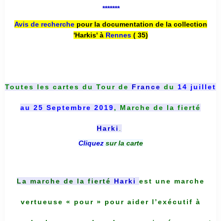
*******
Avis de recherche
pour la documentation de la collection
'Harkis' à
Rennes
( 35)
Toutes les cartes du
Tour de
France
du
14 juillet
au 25 Septembre 2019
, Marche de la fierté
Harki
.
Cliquez
sur la carte
La marche de la fierté
Harki
est une marche
vertueuse « pour » pour aider l’exécutif à