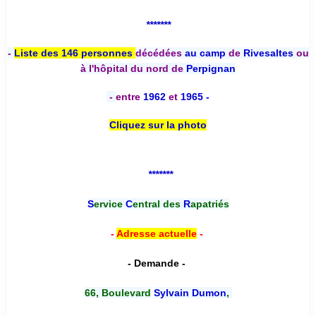
*******
-
Liste des 146 personnes
décédées
au camp
de
Rivesaltes
ou
à l'hôpital du nord de
Perpignan
-
entre
1962
et
1965 -
Cliquez sur la photo
*******
S
ervice
C
entral des
R
apatriés
-
Adresse actuelle
-
- Demande -
66, Boulevard
Sylvain Dumon
,