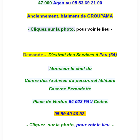
47 000
Agen
au 05 53 69 21 00
Anciennement, bâtiment de GROUPAMA
- Cliquez sur la photo,
pour voir le lieu -
Demande -
D'e
xtrait des Services à
Pau (64)
Monsieur le chef du
Centre des Archives du personnel Militaire
Caserne Bernadotte
Place de Verdun
64 023 PAU
Cedex.
05 59 40 46 92
-
Cliquez sur la photo
,
pour voir le lieu
-