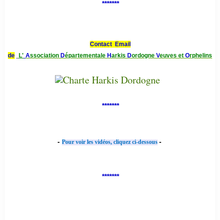
*******
Contact Email
de
L'
A
ssociation
D
épartementale
H
arkis
D
ordogne
V
euves et
O
rphelins
*******
-
-
Pour voir les vidéos, cliquez ci-dessous
*******