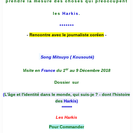
prendre la mesure des choses qui préoccupent
les
Harkis
.
*******
-
Rencontre avec le journaliste coréen
-
Song Mitsuyo ( Kousouté
)
er
Visite en
France
du 1
au 9 Décembre 2018
Dossier
sur
(
L'âge et l'identité dans le monde, qui suis-je ? - dont l'histoire
des
Harkis
)
*******
Les Harkis
Pour Commander