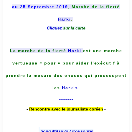
au 25 Septembre 2019
, Marche de la fierté
Harki
.
Cliquez
sur la carte
La marche de la fierté
Harki
est une marche
vertueuse « pour » pour aider l’exécutif à
prendre la mesure des choses qui préoccupent
les
Harkis
.
*******
-
Rencontre avec le journaliste coréen
-
Song Mitsuyo ( Kousouté
)