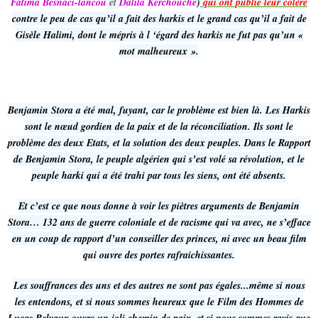
Fatima Besnaci-lancou
et
Dalila Kerchouche
)
qui ont publié leur colère
contre le peu de cas qu’il a fait des harkis et le grand cas qu’il a fait de
Gisèle Halimi, dont le mépris à l ‘égard des harkis ne fut pas qu’un «
mot malheureux ».
Benjamin Stora a été mal, fuyant, car le problème est bien là. Les Harkis
sont le nœud gordien de la paix et de la réconciliation. Ils sont le
problème des deux Etats, et la solution des deux peuples. Dans le Rapport
de Benjamin Stora, le peuple algérien qui s’est volé sa révolution, et le
peuple harki qui a été trahi par tous les siens, ont été absents.
Et c’est ce que nous donne à voir les piètres arguments de Benjamin
Stora… 132 ans de guerre coloniale et de racisme qui va avec, ne s’efface
en un coup de rapport d’un conseiller des princes, ni avec un beau film
qui ouvre des portes rafraichissantes.
Les souffrances des uns et des autres ne sont pas égales...même si nous
les entendons, et si nous sommes heureux que le Film des Hommes de