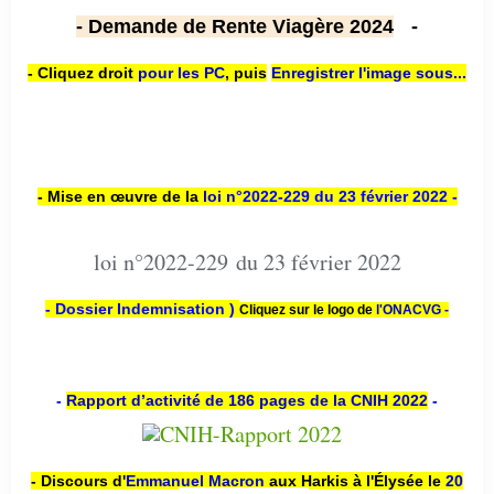
- Demande de Rente Viagère 2024
-
- Cliquez droit
pour les PC
,
puis
Enregistrer l'image sous...
- Mise en œuvre de la
loi n
°2022-229
du 23 février 2022 -
loi n°2022-229 du 23 février 2022
- Dossier Indemnisation )
Cliquez sur le logo de
l'ONACVG -
-
Rapport d’activité de 186 pages de la CNIH 2022
-
- Discours d'
Emmanuel Macron
aux Harkis à l'Élysée le
20