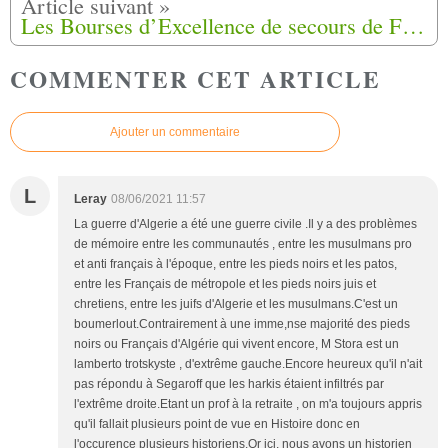
Les Bourses d’Excellence de secours de France
COMMENTER CET ARTICLE
Ajouter un commentaire
L
Leray
08/06/2021 11:57
La guerre d'Algerie a été une guerre civile .Il y a des problèmes
de mémoire entre les communautés , entre les musulmans pro
et anti français à l'époque, entre les pieds noirs et les patos,
entre les Français de métropole et les pieds noirs juis et
chretiens, entre les juifs d'Algerie et les musulmans.C'est un
boumerlout.Contrairement à une imme,nse majorité des pieds
noirs ou Français d'Algérie qui vivent encore, M Stora est un
lamberto trotskyste , d'extrême gauche.Encore heureux qu'il n'ait
pas répondu à Segaroff que les harkis étaient infiltrés par
l'extrême droite.Etant un prof à la retraite , on m'a toujours appris
qu'il fallait plusieurs point de vue en Histoire donc en
l'occurence plusieurs historiens.Or ici, nous avons un historien