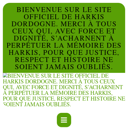
BIENVENUE SUR LE SITE
OFFICIEL DE HARKIS
DORDOGNE. MERCI À TOUS
CEUX QUI, AVEC FORCE ET
DIGNITÉ, S’ACHARNENT À
PERPÉTUER LA MÉMOIRE DES
HARKIS, POUR QUE JUSTICE,
RESPECT ET HISTOIRE NE
SOIENT JAMAIS OUBLIÉS.