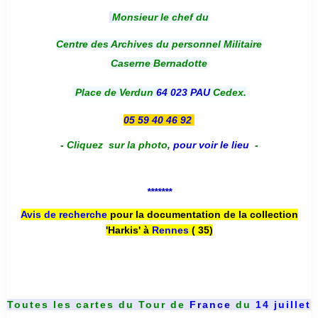
Monsieur le chef du
Centre des Archives du personnel Militaire
Caserne Bernadotte
Place de Verdun
64 023 PAU
Cedex.
05 59 40 46 92
-
Cliquez sur la photo
,
pour voir le lieu
-
*******
Avis de recherche
pour la documentation de la collection
'Harkis' à
Rennes
( 35)
Toutes les cartes du
Tour de
France
du
14 juillet