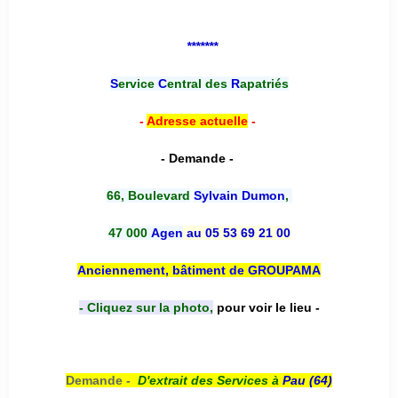
*******
S
ervice
C
entral des
R
apatriés
-
Adresse actuelle
-
- Demande -
66, Boulevard
Sylvain Dumon
,
47 000
Agen
au 05 53 69 21 00
Anciennement, bâtiment de GROUPAMA
- Cliquez sur la photo,
pour voir le lieu -
Demande -
D'e
xtrait des Services à
Pau (64)