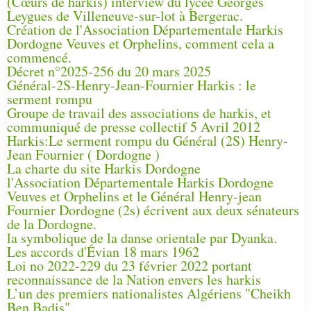
(Cœurs de harkis) interview du lycée Georges
Leygues de Villeneuve-sur-lot à Bergerac.
Création de l'Association Départementale Harkis
Dordogne Veuves et Orphelins, comment cela a
commencé.
Décret n°2025-256 du 20 mars 2025
Général-2S-Henry-Jean-Fournier Harkis : le
serment rompu
Groupe de travail des associations de harkis, et
communiqué de presse collectif 5 Avril 2012
Harkis:Le serment rompu du Général (2S) Henry-
Jean Fournier ( Dordogne )
La charte du site Harkis Dordogne
l'Association Départementale Harkis Dordogne
Veuves et Orphelins et le Général Henry-jean
Fournier Dordogne (2s) écrivent aux deux sénateurs
de la Dordogne.
la symbolique de la danse orientale par Dyanka.
Les accords d'Évian 18 mars 1962
Loi no 2022-229 du 23 février 2022 portant
reconnaissance de la Nation envers les harkis
L’un des premiers nationalistes Algériens "Cheikh
Ben Badis"