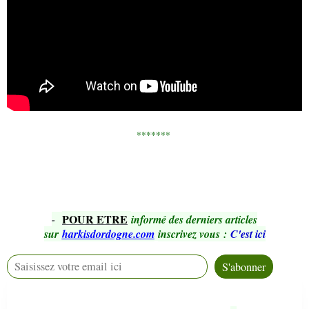
*******
POUR ETRE
-
informé des derniers articles
sur
harkisdordogne.com
inscrivez vous
:
C'est ici