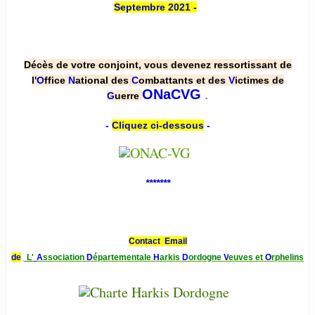
Septembre 2021
-
Décès de votre conjoint, vous devenez ressortissant de
l'
O
ffice
N
ational des
C
ombattants et des
V
ictimes de
.
ONaCVG
G
uerre
-
Cliquez ci-dessous
-
*******
Contact Email
de
L'
A
ssociation
D
épartementale
H
arkis
D
ordogne
V
euves et
O
rphelins