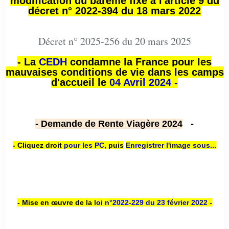
modification du barème fixé à l'article 9 du
décret n° 2022-394 du 18 mars 2022
Décret n° 2025-256 du 20 mars 2025
- La
CEDH
condamne la France pour les
mauvaises conditions de vie dans les camps
d'accueil le
04 Avril 2024 -
- Demande de Rente Viagère 2024
-
- Cliquez droit
pour les PC
,
puis
Enregistrer l'image sous...
- Mise en œuvre de la
loi n
°2022-229
du 23 février 2022 -