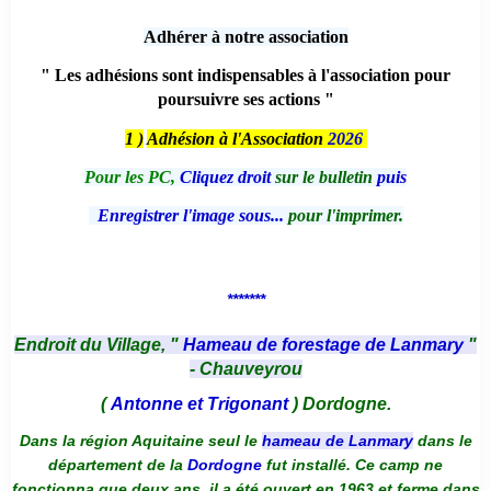
Adhérer à notre association
" Les adhésions sont indispensables à l'association pour
poursuivre ses actions "
1 )
Adhésion à l'Association
2026
Pour les PC,
Cliquez droit
sur le bulletin
puis
Enregistrer l'image sous...
pour l'imprimer.
*******
Endroit du Village, "
Hameau de forestage de Lanmary
"
- Chauveyrou
(
Antonne et Trigonant
) Dordogne.
Dans la région Aquitaine seul le
hameau de Lanmary
dans le
département de la
Dordogne
fut installé. Ce camp ne
fonctionna que deux ans, il a été ouvert en 1963 et ferme dans