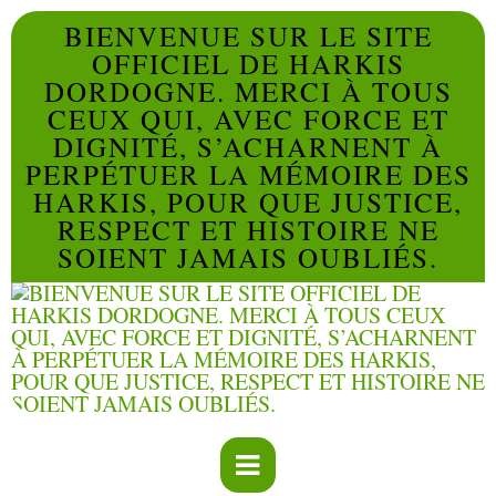
BIENVENUE SUR LE SITE
OFFICIEL DE HARKIS
DORDOGNE. MERCI À TOUS
CEUX QUI, AVEC FORCE ET
DIGNITÉ, S’ACHARNENT À
PERPÉTUER LA MÉMOIRE DES
HARKIS, POUR QUE JUSTICE,
RESPECT ET HISTOIRE NE
SOIENT JAMAIS OUBLIÉS.