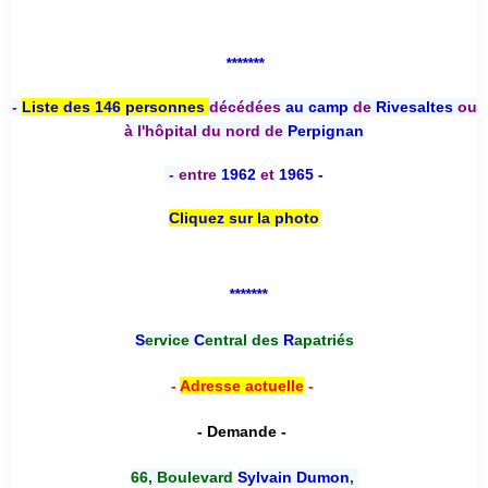
*******
-
Liste des 146 personnes
décédées
au camp
de
Rivesaltes
ou
à l'hôpital du nord de
Perpignan
-
entre
1962
et
1965 -
Cliquez sur la photo
*******
S
ervice
C
entral des
R
apatriés
-
Adresse actuelle
-
- Demande -
66, Boulevard
Sylvain Dumon
,