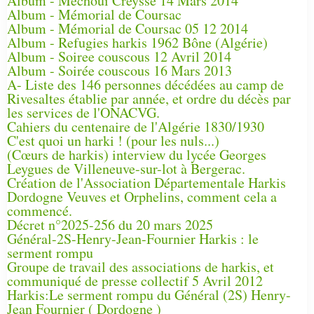
Album - Méchoui Creysse 14 Mars 2014
Album - Mémorial de Coursac
Album - Mémorial de Coursac 05 12 2014
Album - Refugies harkis 1962 Bône (Algérie)
Album - Soiree couscous 12 Avril 2014
Album - Soirée couscous 16 Mars 2013
A- Liste des 146 personnes décédées au camp de
Rivesaltes établie par année, et ordre du décès par
les services de l'ONACVG.
Cahiers du centenaire de l'Algérie 1830/1930
C'est quoi un harki ! (pour les nuls...)
(Cœurs de harkis) interview du lycée Georges
Leygues de Villeneuve-sur-lot à Bergerac.
Création de l'Association Départementale Harkis
Dordogne Veuves et Orphelins, comment cela a
commencé.
Décret n°2025-256 du 20 mars 2025
Général-2S-Henry-Jean-Fournier Harkis : le
serment rompu
Groupe de travail des associations de harkis, et
communiqué de presse collectif 5 Avril 2012
Harkis:Le serment rompu du Général (2S) Henry-
Jean Fournier ( Dordogne )