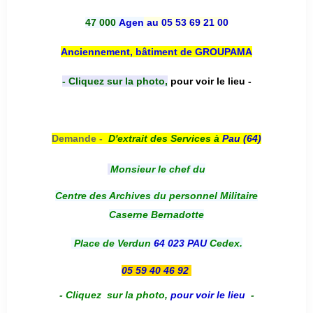
47 000
Agen
au 05 53 69 21 00
Anciennement, bâtiment de GROUPAMA
- Cliquez sur la photo,
pour voir le lieu -
Demande -
D'e
xtrait des Services à
Pau (64)
Monsieur le chef du
Centre des Archives du personnel Militaire
Caserne Bernadotte
Place de Verdun
64 023 PAU
Cedex.
05 59 40 46 92
-
Cliquez sur la photo
,
pour voir le lieu
-