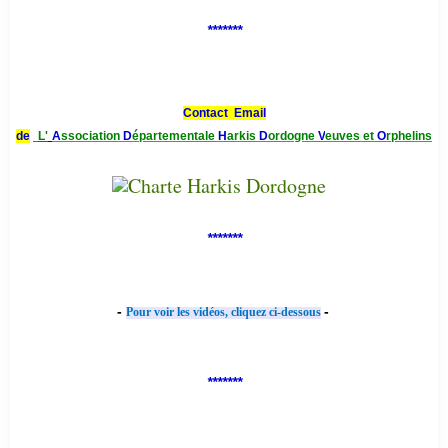
*******
Contact Email
de
L'
A
ssociation
D
épartementale
H
arkis
D
ordogne
V
euves et
O
rphelins
*******
-
-
Pour voir les vidéos, cliquez ci-dessous
*******