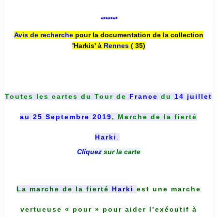
*******
Avis de recherche
pour la documentation de la collection
'Harkis' à
Rennes
( 35)
Toutes les cartes du
Tour de
France
du
14 juillet
au 25 Septembre 2019
, Marche de la fierté
Harki
.
Cliquez
sur la carte
La marche de la fierté
Harki
est une marche
vertueuse « pour » pour aider l’exécutif à