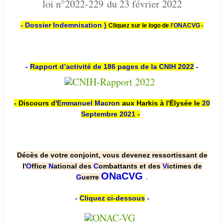
loi n°2022-229 du 23 février 2022
- Dossier Indemnisation )
Cliquez sur le logo de
l'ONACVG -
-
Rapport d’activité de 186 pages de la CNIH 2022
-
- Discours d'
Emmanuel Macron
aux Harkis à l'Élysée le
20
Septembre 2021
-
Décès de votre conjoint, vous devenez ressortissant de
l'
O
ffice
N
ational des
C
ombattants et des
V
ictimes de
.
ONaCVG
G
uerre
-
Cliquez ci-dessous
-