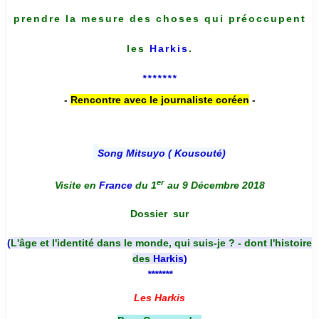
prendre la mesure des choses qui préoccupent
les
Harkis
.
*******
-
Rencontre avec le journaliste coréen
-
Song Mitsuyo ( Kousouté
)
er
Visite en
France
du 1
au 9 Décembre 2018
Dossier
sur
(
L'âge et l'identité dans le monde, qui suis-je ? - dont l'histoire
des
Harkis
)
*******
Les Harkis