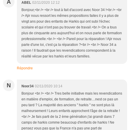
A
ABEL
02/11/2020 12:12
Bonjour,<br /> <br /> tout à fait d'accord avec Noor 34 !<br /> <br
/> Ajir nous ressort les mêmes propositions faites il y a plus de
vingt ans pour des enfants de Harkis qui ont subi l'échec
scolaire et qui n'ont pas pu trouver de travail.<br /> On a tous
plus de cinquante ans aujourd'hui et on nous parle de formation
professionnelle.<br /> <br /> Pareil pour la réparation ! Ajir nous
parle d'une loi, c'est ça la réparation ?<br /> <br /> Noor 34 a
raison ! Il faudrait que les revendications correspondent à la
réalité vécue par les harkis et leurs familles.
Répondre
N
Noor34
02/11/2020 10:14
Bonjour <br /> <br /> Tres belle initiative mais les revendications
en matière d'emploi, de formation, de retraite....nest ce pas un
peu tard ? La majorité des anciens " harkis " ne sont plus là
malheursement ! Leurs enfants approchent l'âge de la retraite !
<br /> Je fais parti de la 2 ème génération j'ai grandi dans 7
camps de harkis comme beaucoup d'enfants de harkis ! Ne
pensez vous pas que la France n'a pas une part de