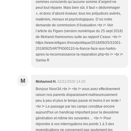
sommes conscients qu’aucune somme d’argent ne
peut tout réparer. Mais bien sûr, il faut « dédommager
», et donc d’abord évaluer, tous les préjudices avérés,
matériels, moraux et psychologiques. D’où notre
demande de commission d’évaluation.<br /> Voir
l’article du Figaro (version numérique du 25 sept 2018)
de Mohand Hamoumou suite au rapport Ceaux :<br />
https://www.lefigaro.fr/vox/politique/2018/09/25/31001-
20180925ARTFIG00110-la-france-face-aux-harkis-
apres-la-reconnaissance-la-reparation.php<br /> <br />
Samia R
M
Mohamed H.
02/11/2020 14:20
Bonjour Noor34,<br /> <br /> vous avez effectivement
raison nos parents disparaissent malheureusement
peu à peu et plus le temps passe et moins il en reste !
<br /> Le passage par les camps constitue encore
aujourd'hui un handicap important pour la deuxième
génération et même les suivantes ... <br /> Pour
répondre à vos interrogations les points 1 à 3 des
revendications ne concernent pas seulement les