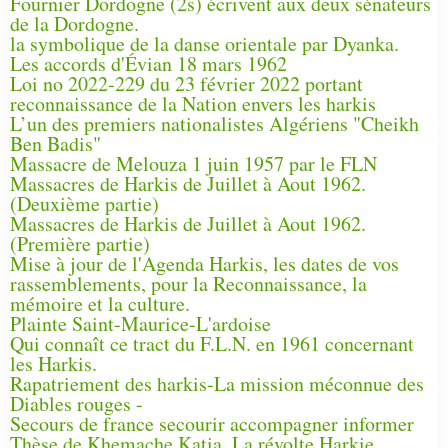
Fournier Dordogne (2s) écrivent aux deux sénateurs
de la Dordogne.
la symbolique de la danse orientale par Dyanka.
Les accords d'Évian 18 mars 1962
Loi no 2022-229 du 23 février 2022 portant
reconnaissance de la Nation envers les harkis
L’un des premiers nationalistes Algériens "Cheikh
Ben Badis"
Massacre de Melouza 1 juin 1957 par le FLN
Massacres de Harkis de Juillet à Aout 1962.
(Deuxième partie)
Massacres de Harkis de Juillet à Aout 1962.
(Première partie)
Mise à jour de l'Agenda Harkis, les dates de vos
rassemblements, pour la Reconnaissance, la
mémoire et la culture.
Plainte Saint-Maurice-L'ardoise
Qui connaît ce tract du F.L.N. en 1961 concernant
les Harkis.
Rapatriement des harkis-La mission méconnue des
Diables rouges -
Secours de france secourir accompagner informer
Thèse de Khemache Katia, La révolte Harkie