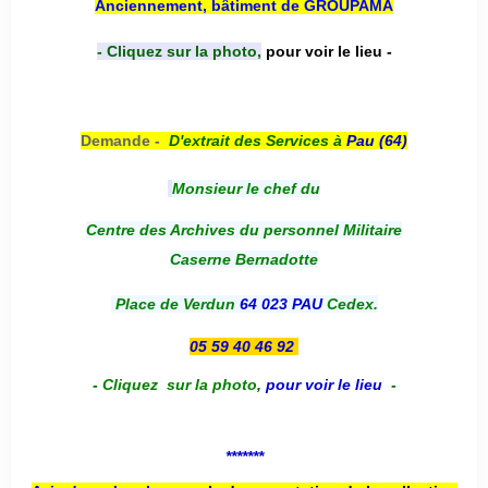
Anciennement, bâtiment de GROUPAMA
- Cliquez sur la photo,
pour voir le lieu -
Demande -
D'e
xtrait des Services à
Pau (64)
Monsieur le chef du
Centre des Archives du personnel Militaire
Caserne Bernadotte
Place de Verdun
64 023 PAU
Cedex.
05 59 40 46 92
-
Cliquez sur la photo
,
pour voir le lieu
-
*******