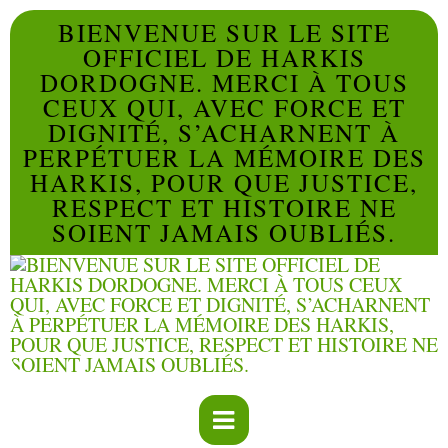
BIENVENUE SUR LE SITE
OFFICIEL DE HARKIS
DORDOGNE. MERCI À TOUS
CEUX QUI, AVEC FORCE ET
DIGNITÉ, S’ACHARNENT À
PERPÉTUER LA MÉMOIRE DES
HARKIS, POUR QUE JUSTICE,
RESPECT ET HISTOIRE NE
SOIENT JAMAIS OUBLIÉS.