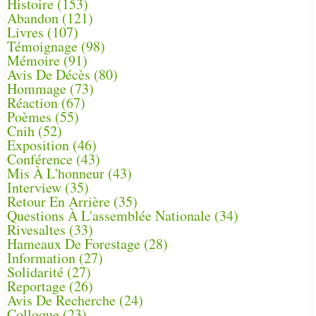
Histoire
(153)
Abandon
(121)
Livres
(107)
Témoignage
(98)
Mémoire
(91)
Avis De Décès
(80)
Hommage
(73)
Réaction
(67)
Poèmes
(55)
Cnih
(52)
Exposition
(46)
Conférence
(43)
Mis À L'honneur
(43)
Interview
(35)
Retour En Arrière
(35)
Questions À L'assemblée Nationale
(34)
Rivesaltes
(33)
Hameaux De Forestage
(28)
Information
(27)
Solidarité
(27)
Reportage
(26)
Avis De Recherche
(24)
Colloque
(23)