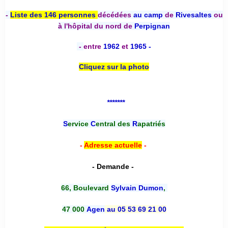
-
Liste des 146 personnes
décédées
au camp
de
Rivesaltes
ou
à l'hôpital du nord de
Perpignan
-
entre
1962
et
1965 -
Cliquez sur la photo
*******
S
ervice
C
entral des
R
apatriés
-
Adresse actuelle
-
- Demande -
66, Boulevard
Sylvain Dumon
,
47 000
Agen
au 05 53 69 21 00