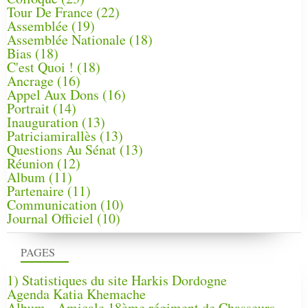
Tour De France
(22)
Assemblée
(19)
Assemblée Nationale
(18)
Bias
(18)
C'est Quoi !
(18)
Ancrage
(16)
Appel Aux Dons
(16)
Portrait
(14)
Inauguration
(13)
Patriciamirallès
(13)
Questions Au Sénat
(13)
Réunion
(12)
Album
(11)
Partenaire
(11)
Communication
(10)
Journal Officiel
(10)
PAGES
1) Statistiques du site Harkis Dordogne
Agenda Katia Khemache
Album - Amicale 18ème régiment de Chasseurs