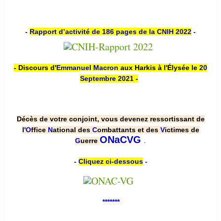
-
Rapport d’activité de 186 pages de la CNIH 2022
-
- Discours d'
Emmanuel Macron
aux Harkis à l'Élysée le
20
Septembre 2021
-
Décès de votre conjoint, vous devenez ressortissant de
l'
O
ffice
N
ational des
C
ombattants et des
V
ictimes de
.
ONaCVG
G
uerre
-
Cliquez ci-dessous
-
*******