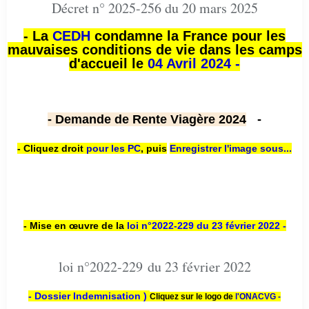
Décret n° 2025-256 du 20 mars 2025
- La
CEDH
condamne la France pour les
mauvaises conditions de vie dans les camps
d'accueil le
04 Avril 2024 -
- Demande de Rente Viagère 2024
-
- Cliquez droit
pour les PC
,
puis
Enregistrer l'image sous...
- Mise en œuvre de la
loi n
°2022-229
du 23 février 2022 -
loi n°2022-229 du 23 février 2022
- Dossier Indemnisation )
Cliquez sur le logo de
l'ONACVG -