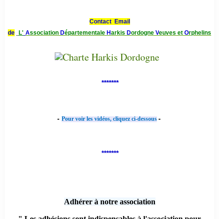
Contact Email
de
L'
A
ssociation
D
épartementale
H
arkis
D
ordogne
V
euves et
O
rphelins
*******
-
-
Pour voir les vidéos, cliquez ci-dessous
*******
Adhérer à notre association
" Les adhésions sont indispensables à l'association pour