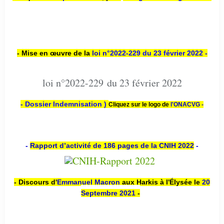
- Mise en œuvre de la
loi n
°2022-229
du 23 février 2022 -
loi n°2022-229 du 23 février 2022
- Dossier Indemnisation )
Cliquez sur le logo de
l'ONACVG -
-
Rapport d’activité de 186 pages de la CNIH 2022
-
- Discours d'
Emmanuel Macron
aux Harkis à l'Élysée le
20
Septembre 2021
-