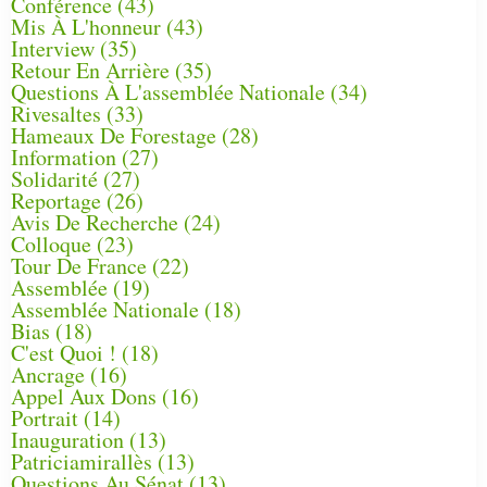
Conférence
(43)
Mis À L'honneur
(43)
Interview
(35)
Retour En Arrière
(35)
Questions À L'assemblée Nationale
(34)
Rivesaltes
(33)
Hameaux De Forestage
(28)
Information
(27)
Solidarité
(27)
Reportage
(26)
Avis De Recherche
(24)
Colloque
(23)
Tour De France
(22)
Assemblée
(19)
Assemblée Nationale
(18)
Bias
(18)
C'est Quoi !
(18)
Ancrage
(16)
Appel Aux Dons
(16)
Portrait
(14)
Inauguration
(13)
Patriciamirallès
(13)
Questions Au Sénat
(13)