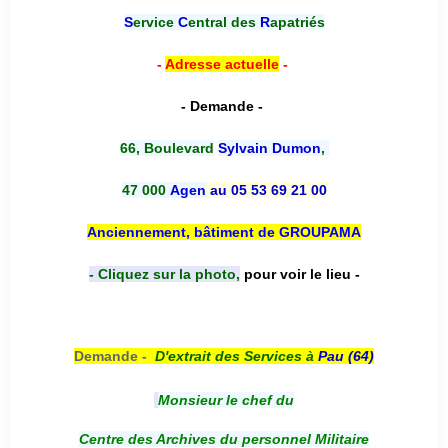
S
ervice
C
entral des
R
apatriés
-
Adresse actuelle
-
- Demande -
66, Boulevard
Sylvain Dumon
,
47 000
Agen
au 05 53 69 21 00
Anciennement, bâtiment de GROUPAMA
- Cliquez sur la photo,
pour voir le lieu -
Demande -
D'e
xtrait des Services à
Pau (64)
Monsieur le chef du
Centre des Archives du personnel Militaire