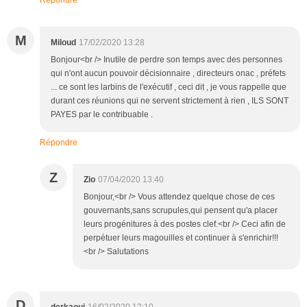
M
Miloud
17/02/2020 13:28
Bonjour<br /> Inutile de perdre son temps avec des personnes
qui n'ont aucun pouvoir décisionnaire , directeurs onac , préfets
... ce sont les larbins de l'exécutif , ceci dit , je vous rappelle que
durant ces réunions qui ne servent strictement à rien , ILS SONT
PAYES par le contribuable .
Répondre
Z
Zio
07/04/2020 13:40
Bonjour,<br /> Vous attendez quelque chose de ces
gouvernants,sans scrupules,qui pensent qu'a placer
leurs progénitures à des postes clef.<br /> Ceci afin de
perpétuer leurs magouilles et continuer à s'enrichir!!!
<br /> Salutations
D
derkaoui
16/02/2020 12:10