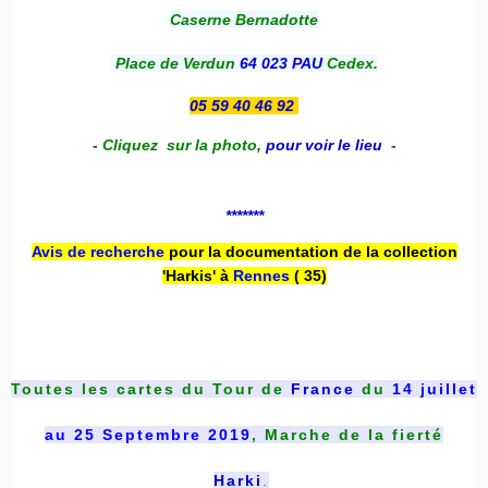
Caserne Bernadotte
Place de Verdun
64 023 PAU
Cedex.
05 59 40 46 92
-
Cliquez sur la photo
,
pour voir le lieu
-
*******
Avis de recherche
pour la documentation de la collection
'Harkis' à
Rennes
( 35)
Toutes les cartes du
Tour de
France
du
14 juillet
au 25 Septembre 2019
, Marche de la fierté
Harki
.