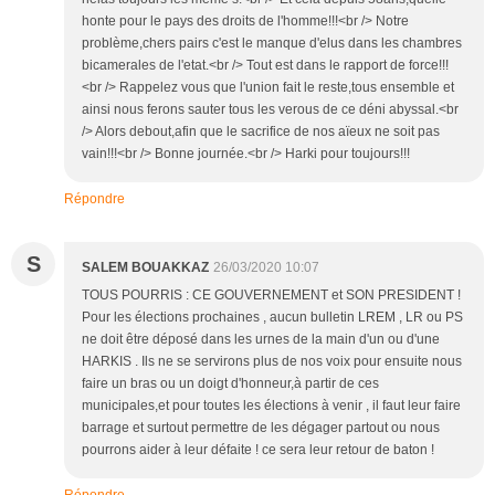
honte pour le pays des droits de l'homme!!!<br /> Notre
problème,chers pairs c'est le manque d'elus dans les chambres
bicamerales de l'etat.<br /> Tout est dans le rapport de force!!!
<br /> Rappelez vous que l'union fait le reste,tous ensemble et
ainsi nous ferons sauter tous les verous de ce déni abyssal.<br
/> Alors debout,afin que le sacrifice de nos aïeux ne soit pas
vain!!!<br /> Bonne journée.<br /> Harki pour toujours!!!
Répondre
S
SALEM BOUAKKAZ
26/03/2020 10:07
TOUS POURRIS : CE GOUVERNEMENT et SON PRESIDENT !
Pour les élections prochaines , aucun bulletin LREM , LR ou PS
ne doit être déposé dans les urnes de la main d'un ou d'une
HARKIS . Ils ne se servirons plus de nos voix pour ensuite nous
faire un bras ou un doigt d'honneur,à partir de ces
municipales,et pour toutes les élections à venir , il faut leur faire
barrage et surtout permettre de les dégager partout ou nous
pourrons aider à leur défaite ! ce sera leur retour de baton !
Répondre