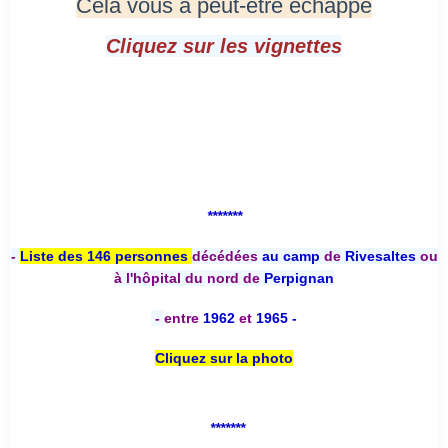
Cela vous a peut-être échappé
Cliquez sur les vignettes
*******
-
Liste des 146 personnes
décédées
au camp
de
Rivesaltes
ou
à l'hôpital du nord de
Perpignan
-
entre
1962
et
1965 -
Cliquez sur la photo
*******