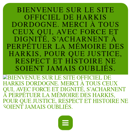
BIENVENUE SUR LE SITE
OFFICIEL DE HARKIS
DORDOGNE. MERCI À TOUS
CEUX QUI, AVEC FORCE ET
DIGNITÉ, S’ACHARNENT À
PERPÉTUER LA MÉMOIRE DES
HARKIS, POUR QUE JUSTICE,
RESPECT ET HISTOIRE NE
SOIENT JAMAIS OUBLIÉS.