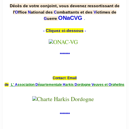
Décès de votre conjoint, vous devenez ressortissant de
l'
O
ffice
N
ational des
C
ombattants et des
V
ictimes de
.
ONaCVG
G
uerre
-
Cliquez ci-dessous
-
*******
Contact Email
de
L'
A
ssociation
D
épartementale
H
arkis
D
ordogne
V
euves et
O
rphelins
*******