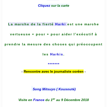
Cliquez
sur la carte
La marche de la fierté
Harki
est une marche
vertueuse « pour » pour aider l’exécutif à
prendre la mesure des choses qui préoccupent
les
Harkis
.
*******
-
Rencontre avec le journaliste coréen
-
Song Mitsuyo ( Kousouté
)
er
Visite en
France
du 1
au 9 Décembre 2018