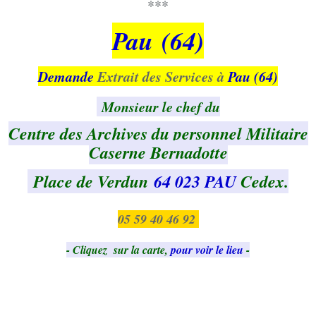
***
Pau (64)
Demande
Extrait des Services à
Pau (64)
Monsieur le chef du
Centre des Archives du personnel Militaire
Caserne Bernadotte
Place de Verdun
64 023 PAU
Cedex.
05 59 40 46 92
- Cliquez sur la carte,
pour voir le lieu
-