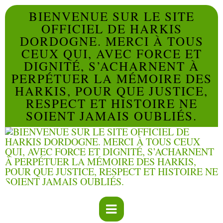
BIENVENUE SUR LE SITE
OFFICIEL DE HARKIS
DORDOGNE. MERCI À TOUS
CEUX QUI, AVEC FORCE ET
DIGNITÉ, S’ACHARNENT À
PERPÉTUER LA MÉMOIRE DES
HARKIS, POUR QUE JUSTICE,
RESPECT ET HISTOIRE NE
SOIENT JAMAIS OUBLIÉS.