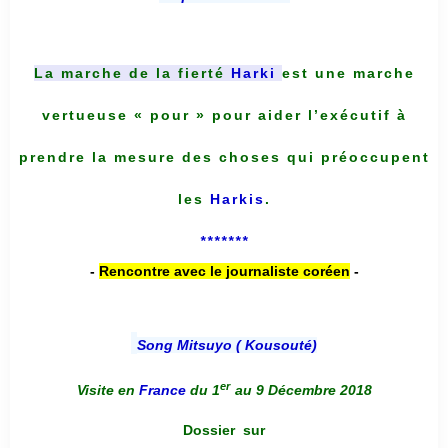
La marche de la fierté
Harki
est une marche
vertueuse « pour » pour aider l’exécutif à
prendre la mesure des choses qui préoccupent
les
Harkis
.
*******
-
Rencontre avec le journaliste coréen
-
Song Mitsuyo ( Kousouté
)
er
Visite en
France
du 1
au 9 Décembre 2018
Dossier
sur