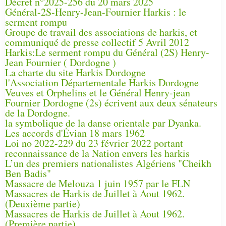
Décret n°2025-256 du 20 mars 2025
Général-2S-Henry-Jean-Fournier Harkis : le
serment rompu
Groupe de travail des associations de harkis, et
communiqué de presse collectif 5 Avril 2012
Harkis:Le serment rompu du Général (2S) Henry-
Jean Fournier ( Dordogne )
La charte du site Harkis Dordogne
l'Association Départementale Harkis Dordogne
Veuves et Orphelins et le Général Henry-jean
Fournier Dordogne (2s) écrivent aux deux sénateurs
de la Dordogne.
la symbolique de la danse orientale par Dyanka.
Les accords d'Évian 18 mars 1962
Loi no 2022-229 du 23 février 2022 portant
reconnaissance de la Nation envers les harkis
L’un des premiers nationalistes Algériens "Cheikh
Ben Badis"
Massacre de Melouza 1 juin 1957 par le FLN
Massacres de Harkis de Juillet à Aout 1962.
(Deuxième partie)
Massacres de Harkis de Juillet à Aout 1962.
(Première partie)