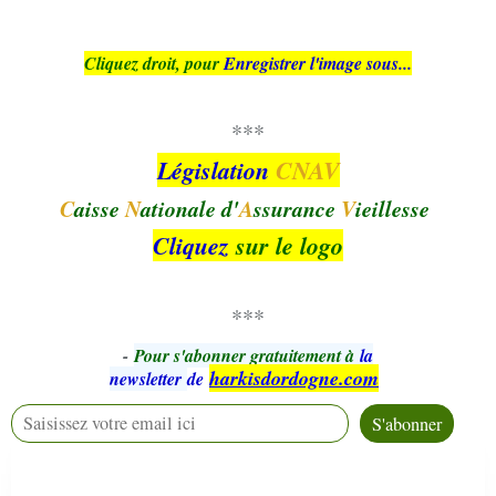
Cliquez droit, pour
Enregistrer l'image sous...
***
Législation
CNAV
C
aisse
N
ationale d'
A
ssurance
V
ieillesse
​​​​​​​
Cliquez
sur le logo
***
-
Pour s'abonner gratuitement à
la
harkisdordogne.com
newsletter
de