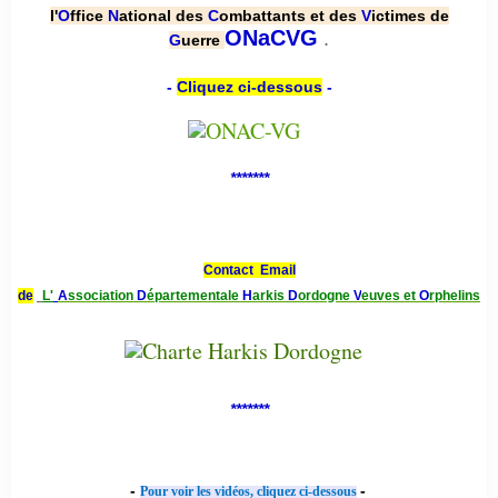
l'
O
ffice
N
ational des
C
ombattants et des
V
ictimes de
.
ONaCVG
G
uerre
-
Cliquez ci-dessous
-
*******
Contact Email
de
L'
A
ssociation
D
épartementale
H
arkis
D
ordogne
V
euves et
O
rphelins
*******
-
-
Pour voir les vidéos, cliquez ci-dessous