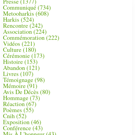
Presse
(1377)
Communiqué
(734)
Metooharkis
(608)
Harkis
(524)
Rencontre
(242)
Association
(224)
Commémoration
(222)
Vidéos
(221)
Culture
(180)
Cérémonie
(173)
Histoire
(153)
Abandon
(121)
Livres
(107)
Témoignage
(98)
Mémoire
(91)
Avis De Décès
(80)
Hommage
(73)
Réaction
(67)
Poèmes
(55)
Cnih
(52)
Exposition
(46)
Conférence
(43)
Mis À L'honneur
(43)