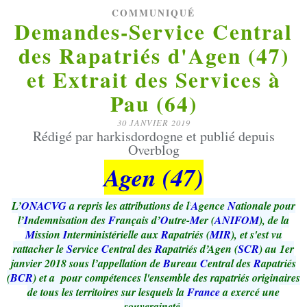
COMMUNIQUÉ
Demandes-Service Central
des Rapatriés d'Agen (47)
et Extrait des Services à
Pau (64)
30 JANVIER 2019
Rédigé par harkisdordogne et publié depuis
Overblog
Agen (47)
L’
ONACVG
a repris les attributions de l’
A
gence
N
ationale pour
l’
I
ndemnisation des
F
rançais d’
O
utre-
M
er (
ANIFOM
), de la
M
ission
I
nterministérielle aux
R
apatriés (
MIR
), et s'est vu
rattacher le
S
ervice
C
entral des
R
apatriés d’Agen (
SCR
) au 1er
janvier 2018 sous l’appellation de
B
ureau
C
entral des
R
apatriés
(
BCR
) et a
pour compétences l'ensemble des rapatriés originaires
de tous les territoires sur lesquels la
France
a exercé une
souveraineté.