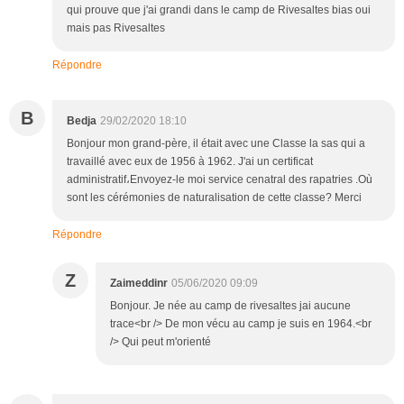
qui prouve que j'ai grandi dans le camp de Rivesaltes bias oui
mais pas Rivesaltes
Répondre
B
Bedja
29/02/2020 18:10
Bonjour mon grand-père, il était avec une Classe la sas qui a
travaillé avec eux de 1956 à 1962. J'ai un certificat
administratif،Envoyez-le moi service cenatral des rapatries .Où
sont les cérémonies de naturalisation de cette classe? Merci
Répondre
Z
Zaimeddinr
05/06/2020 09:09
Bonjour. Je née au camp de rivesaltes jai aucune
trace<br /> De mon vécu au camp je suis en 1964.<br
/> Qui peut m'orienté