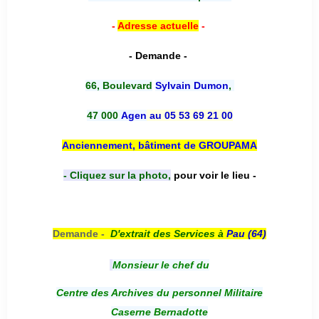
-
Adresse actuelle
-
- Demande -
66, Boulevard
Sylvain Dumon
,
47 000
Agen
au 05 53 69 21 00
Anciennement, bâtiment de GROUPAMA
- Cliquez sur la photo,
pour voir le lieu -
Demande -
D'e
xtrait des Services à
Pau (64)
Monsieur le chef du
Centre des Archives du personnel Militaire
Caserne Bernadotte