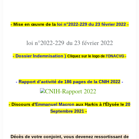
- Mise en œuvre de la
loi n
°2022-229
du 23 février 2022 -
loi n°2022-229 du 23 février 2022
- Dossier Indemnisation )
Cliquez sur le logo de
l'ONACVG -
-
Rapport d’activité de 186 pages de la CNIH 2022
-
- Discours d'
Emmanuel Macron
aux Harkis à l'Élysée le
20
Septembre 2021
-
Décès de votre conjoint, vous devenez ressortissant de