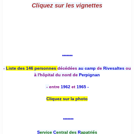
Cliquez sur les vignettes
*******
-
Liste des 146 personnes
décédées
au camp
de
Rivesaltes
ou
à l'hôpital du nord de
Perpignan
-
entre
1962
et
1965 -
Cliquez sur la photo
*******
S
ervice
C
entral des
R
apatriés