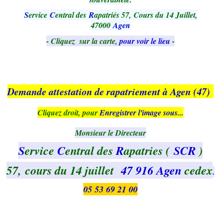
S
ervice
C
entral des
R
apatriés 57, Cours du 14 Juillet,
47000
Agen
- Cliquez sur la carte,
pour voir le lieu
-
Demande attestation de rapatriement à Agen (47)
Cliquez droit, pour
Enregistrer l'image sous...
Monsieur le Directeur
S
ervice
C
entral des
R
apatries (
SCR
)
57, cours du 14 juillet
47 916
Agen
cedex
​​​​​​.
05 53 69 21 00