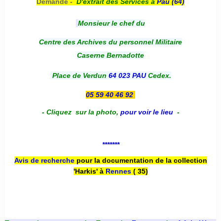
Demande -
D'e
xtrait des Services à
Pau (64)
Monsieur le chef du
Centre des Archives du personnel Militaire
Caserne Bernadotte
Place de Verdun
64 023 PAU
Cedex.
05 59 40 46 92
-
Cliquez sur la photo
,
pour voir le lieu
-
*******
Avis de recherche
pour la documentation de la collection
'Harkis' à
Rennes
( 35)