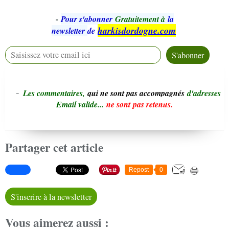
-
Pour s'abonner
Gratuitement à
la
harkisdordogne.com
newsletter
de
-
L
e
s commentaires,
qui ne sont pas accompagnés
d'adresses
Email valide...
ne sont pas retenus.
Partager cet article
Repost
0
S'inscrire à la newsletter
Vous aimerez aussi :