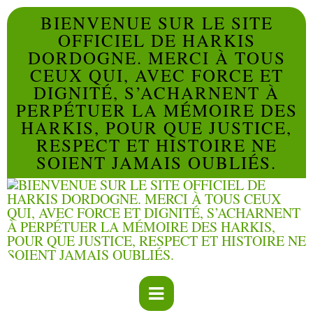
BIENVENUE SUR LE SITE
OFFICIEL DE HARKIS
DORDOGNE. MERCI À TOUS
CEUX QUI, AVEC FORCE ET
DIGNITÉ, S’ACHARNENT À
PERPÉTUER LA MÉMOIRE DES
HARKIS, POUR QUE JUSTICE,
RESPECT ET HISTOIRE NE
SOIENT JAMAIS OUBLIÉS.