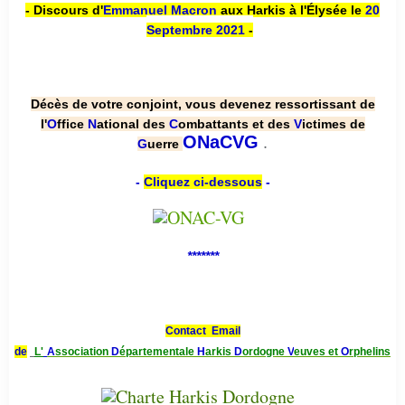
- Discours d'
Emmanuel Macron
aux Harkis à l'Élysée le
20
Septembre 2021
-
Décès de votre conjoint, vous devenez ressortissant de
l'
O
ffice
N
ational des
C
ombattants et des
V
ictimes de
.
ONaCVG
G
uerre
-
Cliquez ci-dessous
-
*******
Contact Email
de
L'
A
ssociation
D
épartementale
H
arkis
D
ordogne
V
euves et
O
rphelins