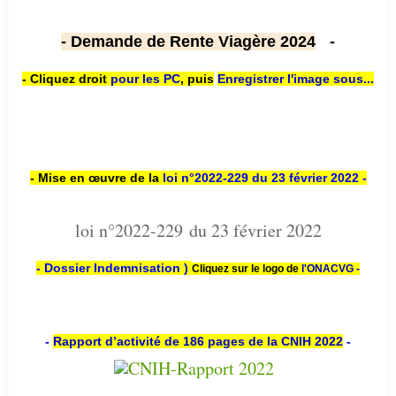
- Demande de Rente Viagère 2024
-
- Cliquez droit
pour les PC
,
puis
Enregistrer l'image sous...
- Mise en œuvre de la
loi n
°2022-229
du 23 février 2022 -
loi n°2022-229 du 23 février 2022
- Dossier Indemnisation )
Cliquez sur le logo de
l'ONACVG -
-
Rapport d’activité de 186 pages de la CNIH 2022
-