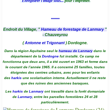
Enregistrer l'image sous...
pour l'imprimer.
*******
Endroit du Village, "
Hameau de forestage de Lanmary
"
- Chauveyrou
(
Antonne et Trigonant
) Dordogne.
Dans la région Aquitaine seul le
hameau de Lanmary
dans le
département de la
Dordogne
fut installé. Ce camp ne
fonctionna que deux ans, il a été ouvert en 1963 et ferme dans
le courant de l’année 1965. Il a concerné 25 familles, toutes
éloignées des centres urbains, avec pour les enfants
des
harkis
une scolarisation interne. Actuellement il ne reste
que des ruines des anciennes baraques.
Les
harkis
de
Lanmary
ont travaillé dans la forêt domaniale
de
Lanmary
, entre les parcelles forestières 24 et 28
particulièrement.