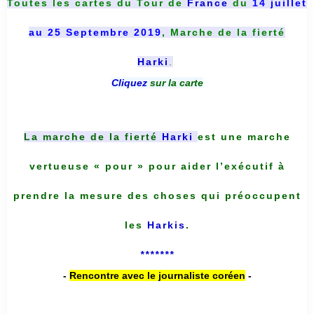
Toutes les cartes du
Tour de
France
du
14 juillet
au 25 Septembre 2019
, Marche de la fierté
Harki
.
Cliquez
sur la carte
La marche de la fierté
Harki
est une marche
vertueuse « pour » pour aider l’exécutif à
prendre la mesure des choses qui préoccupent
les
Harkis
.
*******
-
Rencontre avec le journaliste coréen
-