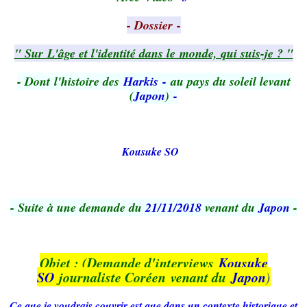
- Dossier
-
" Sur
L'âge et l'identité dans le
monde, qui suis-je ? "
- Dont
l'histoire des
Harkis
-
au pays du soleil levant
(
Japon
)
-
Kousuke SO
- Suite à une demande du
21/11/2018
venant du
Japon
-
Objet : (Demande d'interviews
Kousuke
SO
journaliste Coréen
venant du
Japon
)
Ce que je voudrais couvrir est que dans un contexte historique et