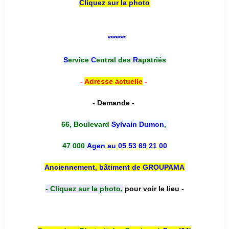
Cliquez sur la photo
*******
S
ervice
C
entral des
R
apatriés
-
Adresse actuelle
-
- Demande -
66, Boulevard
Sylvain Dumon
,
47 000
Agen
au 05 53 69 21 00
Anciennement, bâtiment de GROUPAMA
- Cliquez sur la photo,
pour voir le lieu -