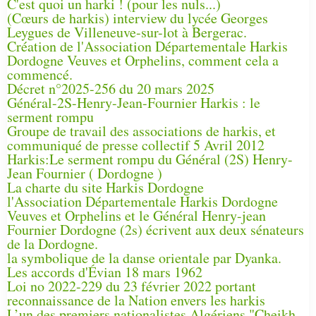
C'est quoi un harki ! (pour les nuls...)
(Cœurs de harkis) interview du lycée Georges
Leygues de Villeneuve-sur-lot à Bergerac.
Création de l'Association Départementale Harkis
Dordogne Veuves et Orphelins, comment cela a
commencé.
Décret n°2025-256 du 20 mars 2025
Général-2S-Henry-Jean-Fournier Harkis : le
serment rompu
Groupe de travail des associations de harkis, et
communiqué de presse collectif 5 Avril 2012
Harkis:Le serment rompu du Général (2S) Henry-
Jean Fournier ( Dordogne )
La charte du site Harkis Dordogne
l'Association Départementale Harkis Dordogne
Veuves et Orphelins et le Général Henry-jean
Fournier Dordogne (2s) écrivent aux deux sénateurs
de la Dordogne.
la symbolique de la danse orientale par Dyanka.
Les accords d'Évian 18 mars 1962
Loi no 2022-229 du 23 février 2022 portant
reconnaissance de la Nation envers les harkis
L’un des premiers nationalistes Algériens "Cheikh