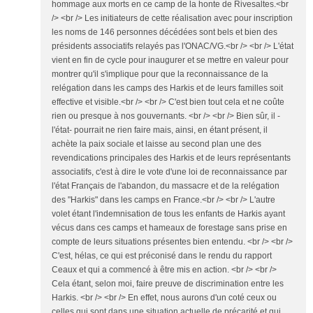
hommage aux morts en ce camp de la honte de Rivesaltes.<br
/> <br /> Les initiateurs de cette réalisation avec pour inscription
les noms de 146 personnes décédées sont bels et bien des
présidents associatifs relayés pas l'ONAC/VG.<br /> <br /> L'état
vient en fin de cycle pour inaugurer et se mettre en valeur pour
montrer qu'il s'implique pour que la reconnaissance de la
relégation dans les camps des Harkis et de leurs familles soit
effective et visible.<br /> <br /> C'est bien tout cela et ne coûte
rien ou presque à nos gouvernants. <br /> <br /> Bien sûr, il -
l'état- pourrait ne rien faire mais, ainsi, en étant présent, il
achète la paix sociale et laisse au second plan une des
revendications principales des Harkis et de leurs représentants
associatifs, c'est à dire le vote d'une loi de reconnaissance par
l'état Français de l'abandon, du massacre et de la relégation
des "Harkis" dans les camps en France.<br /> <br /> L'autre
volet étant l'indemnisation de tous les enfants de Harkis ayant
vécus dans ces camps et hameaux de forestage sans prise en
compte de leurs situations présentes bien entendu. <br /> <br />
C'est, hélas, ce qui est préconisé dans le rendu du rapport
Ceaux et qui a commencé à être mis en action. <br /> <br />
Cela étant, selon moi, faire preuve de discrimination entre les
Harkis. <br /> <br /> En effet, nous aurons d'un coté ceux ou
celles qui sont dans une situation actuelle de précarité et qui