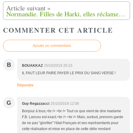
Normandie. Filles de Harki, elles réclament 800 000 € à l’État : leur demande est rejetée
COMMENTER CET ARTICLE
Ajouter un commentaire
B
BOUAKKAZ
25/10/2019 20:23
IL FAUT LEUR FAIRE PAYER LE PRIX DU SANG VERSE !
Répondre
G
Guy Regazzacci
25/10/2019 12:08
Bonjour à tous,<br /> <br /> Tout ce que vient de dire madame
F.B. Lancou est exact.<br /> <br /> Mais, surtout, prenons garde
de ne pas "glorifier" l'état Français et ses représentants pour
cette réalisation et mise en place de cette stèle rendant