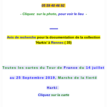
05 59 40 46 92
-
Cliquez sur la photo
,
pour voir le lieu
-
*******
Avis de recherche
pour la documentation de la collection
'Harkis' à
Rennes
( 35)
Toutes les cartes du
Tour de
France
du
14 juillet
au 25 Septembre 2019
, Marche de la fierté
Harki
.
Cliquez
sur la carte