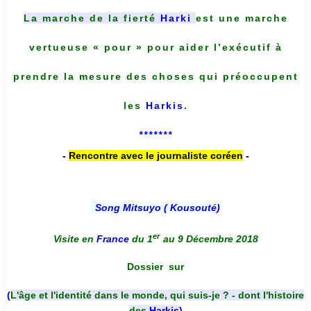
La marche de la fierté
Harki
est une marche
vertueuse « pour » pour aider l’exécutif à
prendre la mesure des choses qui préoccupent
les
Harkis
.
*******
-
Rencontre avec le journaliste coréen
-
Song Mitsuyo ( Kousouté
)
er
Visite en
France
du 1
au 9 Décembre 2018
Dossier
sur
(
L'âge et l'identité dans le monde, qui suis-je ? - dont l'histoire
des
Harkis
)