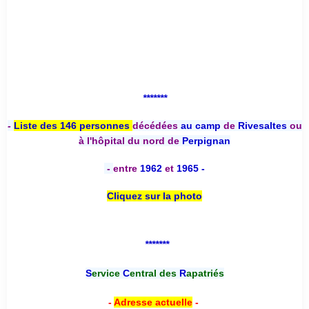
*******
-
Liste des 146 personnes
décédées
au camp
de
Rivesaltes
ou
à l'hôpital du nord de
Perpignan
-
entre
1962
et
1965 -
Cliquez sur la photo
*******
S
ervice
C
entral des
R
apatriés
-
Adresse actuelle
-