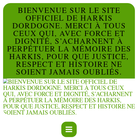
BIENVENUE SUR LE SITE
OFFICIEL DE HARKIS
DORDOGNE. MERCI À TOUS
CEUX QUI, AVEC FORCE ET
DIGNITÉ, S’ACHARNENT À
PERPÉTUER LA MÉMOIRE DES
HARKIS, POUR QUE JUSTICE,
RESPECT ET HISTOIRE NE
SOIENT JAMAIS OUBLIÉS.