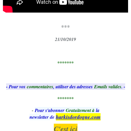
***
21/10/2019
*******
- Pour vos
commentaires
, utiliser des adresses
Emails valides
. -
*******
-
Pour s'abonner
Gratuitement à
la
harkisdordogne.com
newsletter
de
C'est ici