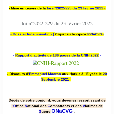
- Mise en œuvre de la
loi n
°2022-229
du 23 février 2022 -
loi n°2022-229 du 23 février 2022
- Dossier Indemnisation )
Cliquez sur le logo de
l'ONACVG -
-
Rapport d’activité de 186 pages de la CNIH 2022
-
- Discours d'
Emmanuel Macron
aux Harkis à l'Élysée le
20
Septembre 2021
-
Décès de votre conjoint, vous devenez ressortissant de
l'
O
ffice
N
ational des
C
ombattants et des
V
ictimes de
.
ONaCVG
G
uerre