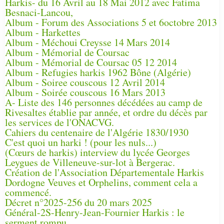
Harkis- du 16 Avril au 18 Mai 2012 avec Fatima
Besnaci-Lancou,
Album - Forum des Associations 5 et 6octobre 2013
Album - Harkettes
Album - Méchoui Creysse 14 Mars 2014
Album - Mémorial de Coursac
Album - Mémorial de Coursac 05 12 2014
Album - Refugies harkis 1962 Bône (Algérie)
Album - Soiree couscous 12 Avril 2014
Album - Soirée couscous 16 Mars 2013
A- Liste des 146 personnes décédées au camp de
Rivesaltes établie par année, et ordre du décès par
les services de l'ONACVG.
Cahiers du centenaire de l'Algérie 1830/1930
C'est quoi un harki ! (pour les nuls...)
(Cœurs de harkis) interview du lycée Georges
Leygues de Villeneuve-sur-lot à Bergerac.
Création de l'Association Départementale Harkis
Dordogne Veuves et Orphelins, comment cela a
commencé.
Décret n°2025-256 du 20 mars 2025
Général-2S-Henry-Jean-Fournier Harkis : le
serment rompu