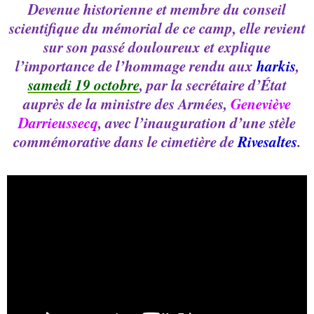
Devenue historienne et membre du conseil
scientifique du mémorial de ce camp, elle revient
sur son passé douloureux et explique
l’importance de l’hommage rendu aux
harkis
,
samedi 19 octobre
, par la secrétaire d’État
auprès de la ministre des Armées,
Geneviève
Darrieussecq
, avec l’inauguration d’une stèle
commémorative dans le cimetière de
Rivesaltes
.