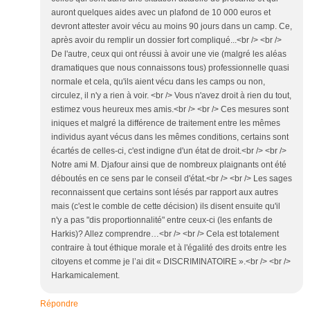
auront quelques aides avec un plafond de 10 000 euros et
devront attester avoir vécu au moins 90 jours dans un camp. Ce,
après avoir du remplir un dossier fort compliqué...<br /> <br />
De l'autre, ceux qui ont réussi à avoir une vie (malgré les aléas
dramatiques que nous connaissons tous) professionnelle quasi
normale et cela, qu'ils aient vécu dans les camps ou non,
circulez, il n'y a rien à voir. <br /> Vous n'avez droit à rien du tout,
estimez vous heureux mes amis.<br /> <br /> Ces mesures sont
iniques et malgré la différence de traitement entre les mêmes
individus ayant vécus dans les mêmes conditions, certains sont
écartés de celles-ci, c'est indigne d'un état de droit.<br /> <br />
Notre ami M. Djafour ainsi que de nombreux plaignants ont été
déboutés en ce sens par le conseil d'état.<br /> <br /> Les sages
reconnaissent que certains sont lésés par rapport aux autres
mais (c'est le comble de cette décision) ils disent ensuite qu'il
n'y a pas "dis proportionnalité" entre ceux-ci (les enfants de
Harkis)? Allez comprendre…<br /> <br /> Cela est totalement
contraire à tout éthique morale et à l'égalité des droits entre les
citoyens et comme je l’ai dit « DISCRIMINATOIRE ».<br /> <br />
Harkamicalement.
Répondre