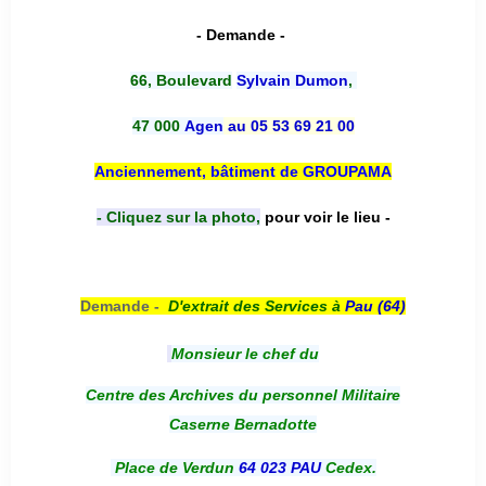
- Demande -
66, Boulevard
Sylvain Dumon
,
47 000
Agen
au 05 53 69 21 00
Anciennement, bâtiment de GROUPAMA
- Cliquez sur la photo,
pour voir le lieu -
Demande -
D'e
xtrait des Services à
Pau (64)
Monsieur le chef du
Centre des Archives du personnel Militaire
Caserne Bernadotte
Place de Verdun
64 023 PAU
Cedex.