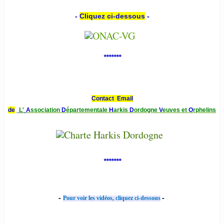
-
Cliquez ci-dessous
-
*******
Contact Email
de
L'
A
ssociation
D
épartementale
H
arkis
D
ordogne
V
euves et
O
rphelins
*******
-
-
Pour voir les vidéos, cliquez ci-dessous