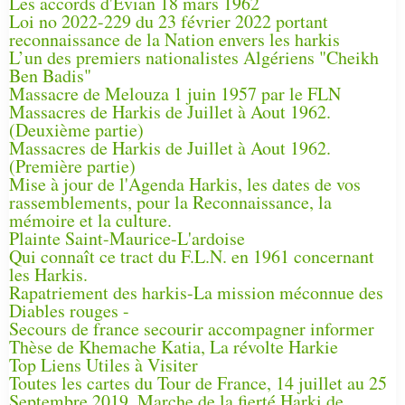
Les accords d'Évian 18 mars 1962
Loi no 2022-229 du 23 février 2022 portant
reconnaissance de la Nation envers les harkis
L’un des premiers nationalistes Algériens "Cheikh
Ben Badis"
Massacre de Melouza 1 juin 1957 par le FLN
Massacres de Harkis de Juillet à Aout 1962.
(Deuxième partie)
Massacres de Harkis de Juillet à Aout 1962.
(Première partie)
Mise à jour de l'Agenda Harkis, les dates de vos
rassemblements, pour la Reconnaissance, la
mémoire et la culture.
Plainte Saint-Maurice-L'ardoise
Qui connaît ce tract du F.L.N. en 1961 concernant
les Harkis.
Rapatriement des harkis-La mission méconnue des
Diables rouges -
Secours de france secourir accompagner informer
Thèse de Khemache Katia, La révolte Harkie
Top Liens Utiles à Visiter
Toutes les cartes du Tour de France, 14 juillet au 25
Septembre 2019, Marche de la fierté Harki de