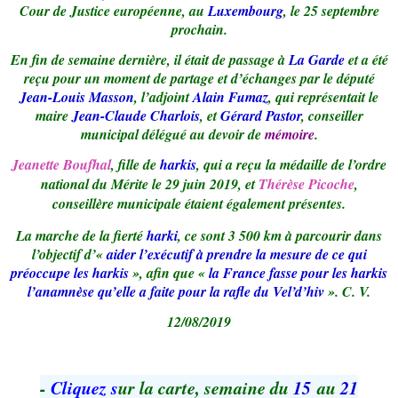
Cour de Justice européenne, au
Luxembourg
, le 25 septembre
prochain.
En fin de semaine dernière, il était de passage à
La Garde
et a été
reçu pour un moment de partage et d’échanges par le député
Jean-Louis Masson
, l’adjoint
Alain Fumaz
, qui représentait le
maire
Jean-Claude Charlois
, et
Gérard Pastor
, conseiller
municipal délégué au devoir de
mémoire
.
Jeanette Boufhal
, fille de
harkis
, qui a reçu la médaille de l’ordre
national du Mérite le 29 juin 2019, et
Thérèse Picoche
,
conseillère municipale étaient également présentes.
La marche de la fierté
harki
, ce sont 3 500 km à parcourir dans
l’objectif d’«
aider l’exécutif à prendre la mesure de ce qui
préoccupe les harkis
», afin que «
la France fasse pour les harkis
l’anamnèse qu’elle a faite pour la rafle du Vel’d’hiv
». C. V.
12/08/2019
-
Cliquez s
ur la carte, semaine du
15
au
21