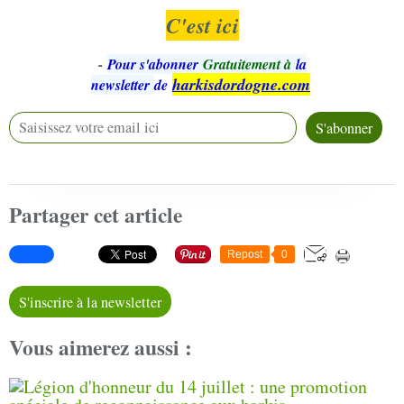
C'est ici
-
Pour s'abonner
Gratuitement à
la
harkisdordogne.com
newsletter
de
Partager cet article
Repost
0
S'inscrire à la newsletter
Vous aimerez aussi :