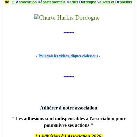
de
L'
A
ssociation
D
épartementale
H
arkis
D
ordogne
V
euves et
O
rphelins
*******
-
-
Pour voir les vidéos, cliquez ci-dessous
*******
Adhérer à notre association
" Les adhésions sont indispensables à l'association pour
poursuivre ses actions "
1 )
Adhésion à l'Association
2026