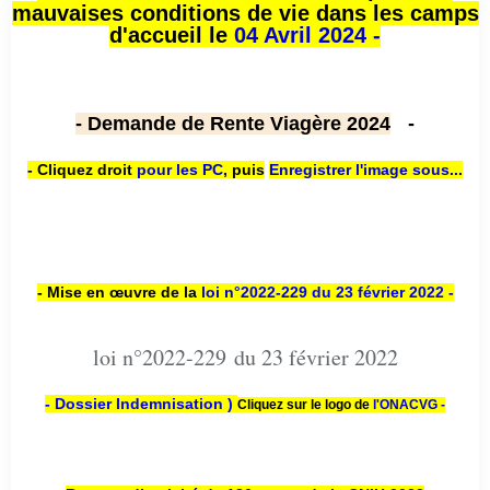
mauvaises conditions de vie dans les camps
d'accueil le
04 Avril 2024 -
- Demande de Rente Viagère 2024
-
- Cliquez droit
pour les PC
,
puis
Enregistrer l'image sous...
- Mise en œuvre de la
loi n
°2022-229
du 23 février 2022 -
loi n°2022-229 du 23 février 2022
- Dossier Indemnisation )
Cliquez sur le logo de
l'ONACVG -