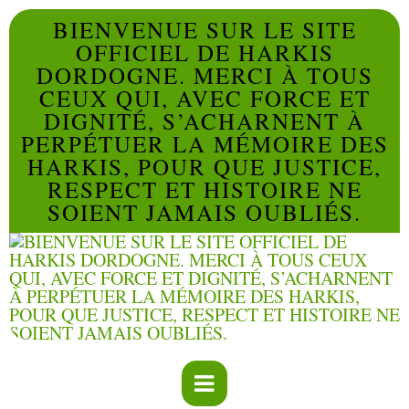
BIENVENUE SUR LE SITE
OFFICIEL DE HARKIS
DORDOGNE. MERCI À TOUS
CEUX QUI, AVEC FORCE ET
DIGNITÉ, S’ACHARNENT À
PERPÉTUER LA MÉMOIRE DES
HARKIS, POUR QUE JUSTICE,
RESPECT ET HISTOIRE NE
SOIENT JAMAIS OUBLIÉS.