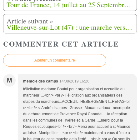
Tour de France, 14 juillet au 25 Septembre 2019, Marche de la fierté Harki (8)
Villeneuve-sur-Lot (47) : une marche vers le G7 de Biarritz pour défendre la cause des harkis
COMMENTER CET ARTICLE
Ajouter un commentaire
M
memoie des camps
14/08/2019 16:26
félicitation madame Boufal pour organisation et accueille du
marcheur….<br /> <br /> Félicitation aux organisateurs des
étapes du marcheurs...ACCEUIL..HEBERGEMENT...REPAS<br
/> <br /> st André ds alpes...Grasse...Mouan sartoux...nécropole
du debarquement de Provence Rayol Canadel….la réception
dans les communes de Hyères et la Garde…..merci pour la
Roques et Jouques<br /> <br /> Merci pour accueil a st Maurice
ardoise...Montpellier….<br /> <br /> maintenant a vous d "etre a
la hauteur de cette marche dela fierté….<br /> <br /> Ou sont ils