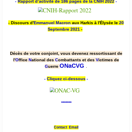
-
Rapport d’activité de 186 pages de la CNIH 2022
-
- Discours d'
Emmanuel Macron
aux Harkis à l'Élysée le
20
Septembre 2021
-
Décès de votre conjoint, vous devenez ressortissant de
l'
O
ffice
N
ational des
C
ombattants et des
V
ictimes de
.
ONaCVG
G
uerre
-
Cliquez ci-dessous
-
*******
Contact Email