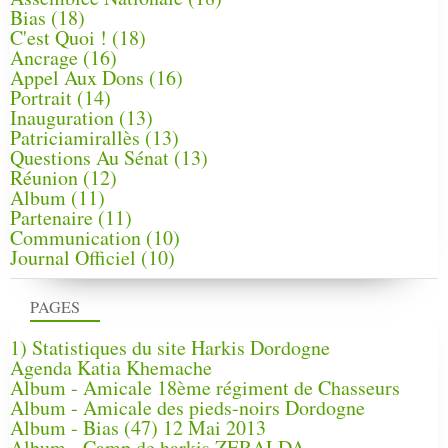
Bias
(18)
C'est Quoi !
(18)
Ancrage
(16)
Appel Aux Dons
(16)
Portrait
(14)
Inauguration
(13)
Patriciamirallès
(13)
Questions Au Sénat
(13)
Réunion
(12)
Album
(11)
Partenaire
(11)
Communication
(10)
Journal Officiel
(10)
PAGES
1) Statistiques du site Harkis Dordogne
Agenda Katia Khemache
Album - Amicale 18ème régiment de Chasseurs
Album - Amicale des pieds-noirs Dordogne
Album - Bias (47) 12 Mai 2013
Album - Camp de harkis ZERALDA