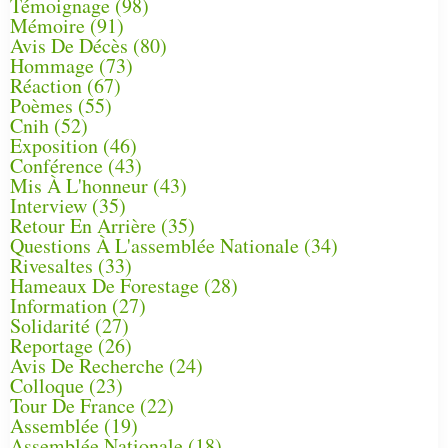
Témoignage
(98)
Mémoire
(91)
Avis De Décès
(80)
Hommage
(73)
Réaction
(67)
Poèmes
(55)
Cnih
(52)
Exposition
(46)
Conférence
(43)
Mis À L'honneur
(43)
Interview
(35)
Retour En Arrière
(35)
Questions À L'assemblée Nationale
(34)
Rivesaltes
(33)
Hameaux De Forestage
(28)
Information
(27)
Solidarité
(27)
Reportage
(26)
Avis De Recherche
(24)
Colloque
(23)
Tour De France
(22)
Assemblée
(19)
Assemblée Nationale
(18)