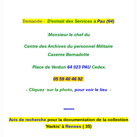
Demande -
D'e
xtrait des Services à
Pau (64)
Monsieur le chef du
Centre des Archives du personnel Militaire
Caserne Bernadotte
Place de Verdun
64 023 PAU
Cedex.
05 59 40 46 92
-
Cliquez sur la photo
,
pour voir le lieu
-
*******
Avis de recherche
pour la documentation de la collection
'Harkis' à
Rennes
( 35)