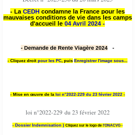
- La
CEDH
condamne la France pour les
mauvaises conditions de vie dans les camps
d'accueil le
04 Avril 2024 -
- Demande de Rente Viagère 2024
-
- Cliquez droit
pour les PC
,
puis
Enregistrer l'image sous...
- Mise en œuvre de la
loi n
°2022-229
du 23 février 2022 -
loi n°2022-229 du 23 février 2022
- Dossier Indemnisation )
Cliquez sur le logo de
l'ONACVG -