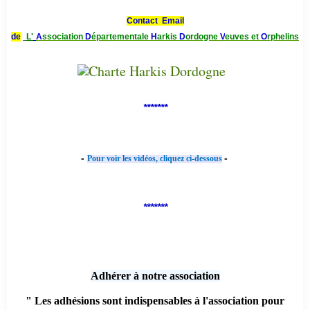
Contact Email
de
L'
A
ssociation
D
épartementale
H
arkis
D
ordogne
V
euves et
O
rphelins
*******
-
-
Pour voir les vidéos, cliquez ci-dessous
*******
Adhérer à notre association
" Les adhésions sont indispensables à l'association pour