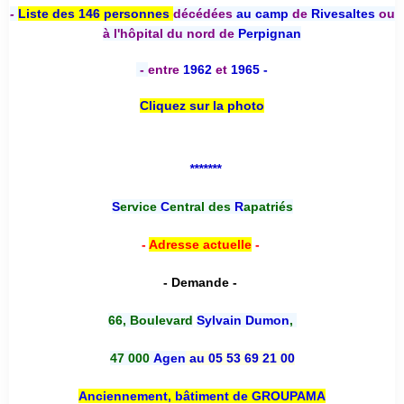
-
Liste des 146 personnes
décédées
au camp
de
Rivesaltes
ou
à l'hôpital du nord de
Perpignan
-
entre
1962
et
1965 -
Cliquez sur la photo
*******
S
ervice
C
entral des
R
apatriés
-
Adresse actuelle
-
- Demande -
66, Boulevard
Sylvain Dumon
,
47 000
Agen
au 05 53 69 21 00
Anciennement, bâtiment de GROUPAMA