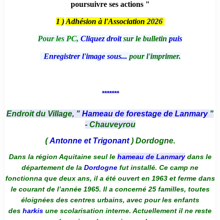
poursuivre ses actions "
1 )
Adhésion à l'Association
2026
Pour les PC,
Cliquez droit
sur le bulletin
puis
Enregistrer l'image sous...
pour l'imprimer.
*******
Endroit du Village, "
Hameau de forestage de Lanmary
"
- Chauveyrou
(
Antonne et Trigonant
) Dordogne.
Dans la région Aquitaine seul le
hameau de Lanmary
dans le
département de la
Dordogne
fut installé. Ce camp ne
fonctionna que deux ans, il a été ouvert en 1963 et ferme dans
le courant de l’année 1965. Il a concerné 25 familles, toutes
éloignées des centres urbains, avec pour les enfants
des
harkis
une scolarisation interne. Actuellement il ne reste