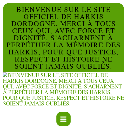
BIENVENUE SUR LE SITE
OFFICIEL DE HARKIS
DORDOGNE. MERCI À TOUS
CEUX QUI, AVEC FORCE ET
DIGNITÉ, S’ACHARNENT À
PERPÉTUER LA MÉMOIRE DES
HARKIS, POUR QUE JUSTICE,
RESPECT ET HISTOIRE NE
SOIENT JAMAIS OUBLIÉS.