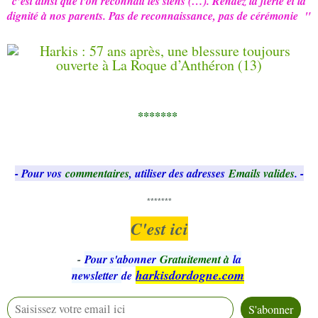
c’est ainsi que l’on reconnaît les siens (…). Rendez la fierté et la
dignité à nos parents. Pas de reconnaissance, pas de cérémonie "
*******
- Pour vos
commentaires
, utiliser des adresses
Emails valides
. -
*******
C'est ici
-
Pour s'abonner
Gratuitement à
la
harkisdordogne.com
newsletter
de