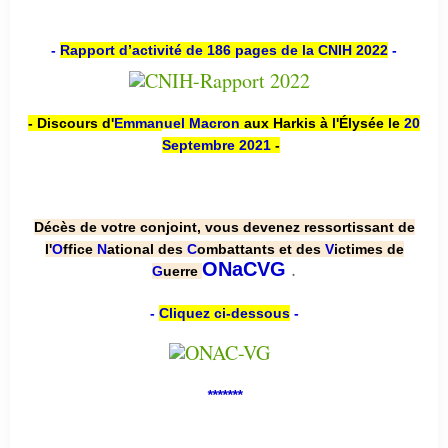
-
Rapport d’activité de 186 pages de la CNIH 2022
-
- Discours d'
Emmanuel Macron
aux Harkis à l'Élysée le
20
Septembre 2021
-
Décès de votre conjoint, vous devenez ressortissant de
l'
O
ffice
N
ational des
C
ombattants et des
V
ictimes de
.
ONaCVG
G
uerre
-
Cliquez ci-dessous
-
*******