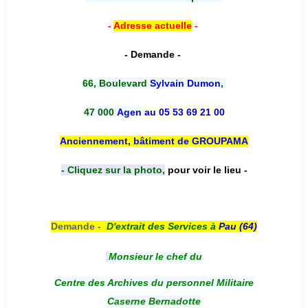
-
Adresse actuelle
-
- Demande -
66, Boulevard
Sylvain Dumon
,
47 000
Agen
au 05 53 69 21 00
Anciennement, bâtiment de GROUPAMA
- Cliquez sur la photo,
pour voir le lieu -
Demande -
D'e
xtrait des Services à
Pau (64)
Monsieur le chef du
Centre des Archives du personnel Militaire
Caserne Bernadotte