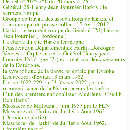
Décret n°2025-256 du 20 mars 2025
Général-2S-Henry-Jean-Fournier Harkis : le
serment rompu
Groupe de travail des associations de harkis, et
communiqué de presse collectif 5 Avril 2012
Harkis:Le serment rompu du Général (2S) Henry-
Jean Fournier ( Dordogne )
La charte du site Harkis Dordogne
l'Association Départementale Harkis Dordogne
Veuves et Orphelins et le Général Henry-jean
Fournier Dordogne (2s) écrivent aux deux sénateurs
de la Dordogne.
la symbolique de la danse orientale par Dyanka.
Les accords d'Évian 18 mars 1962
Loi no 2022-229 du 23 février 2022 portant
reconnaissance de la Nation envers les harkis
L’un des premiers nationalistes Algériens "Cheikh
Ben Badis"
Massacre de Melouza 1 juin 1957 par le FLN
Massacres de Harkis de Juillet à Aout 1962.
(Deuxième partie)
Massacres de Harkis de Juillet à Aout 1962.
(Première partie)