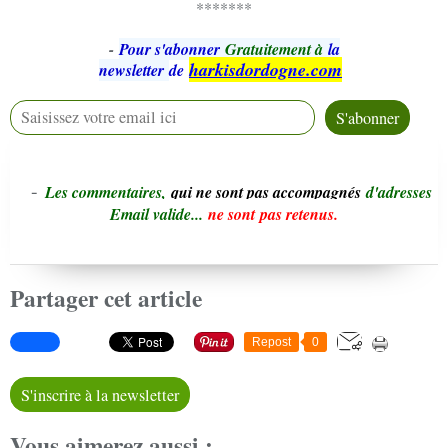
*******
-
Pour s'abonner
Gratuitement à
la
harkisdordogne.com
newsletter
de
-
L
e
s commentaires,
qui ne sont pas accompagnés
d'adresses
Email valide...
ne sont pas retenus.
Partager cet article
Repost
0
S'inscrire à la newsletter
Vous aimerez aussi :