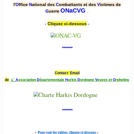
l'
O
ffice
N
ational des
C
ombattants et des
V
ictimes de
.
ONaCVG
G
uerre
-
Cliquez ci-dessous
-
*******
Contact Email
de
L'
A
ssociation
D
épartementale
H
arkis
D
ordogne
V
euves et
O
rphelins
*******
-
-
Pour voir les vidéos, cliquez ci-dessous