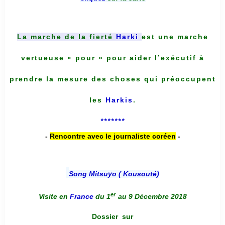
La marche de la fierté
Harki
est une marche
vertueuse « pour » pour aider l’exécutif à
prendre la mesure des choses qui préoccupent
les
Harkis
.
*******
-
Rencontre avec le journaliste coréen
-
Song Mitsuyo ( Kousouté
)
er
Visite en
France
du 1
au 9 Décembre 2018
Dossier
sur