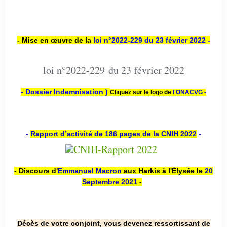
- Mise en œuvre de la
loi n
°2022-229
du 23 février 2022 -
loi n°2022-229 du 23 février 2022
- Dossier Indemnisation )
Cliquez sur le logo de
l'ONACVG -
-
Rapport d’activité de 186 pages de la CNIH 2022
-
- Discours d'
Emmanuel Macron
aux Harkis à l'Élysée le
20
Septembre 2021
-
Décès de votre conjoint, vous devenez ressortissant de