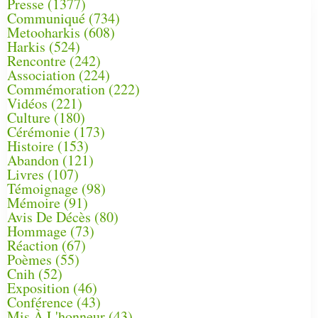
Presse
(1377)
Communiqué
(734)
Metooharkis
(608)
Harkis
(524)
Rencontre
(242)
Association
(224)
Commémoration
(222)
Vidéos
(221)
Culture
(180)
Cérémonie
(173)
Histoire
(153)
Abandon
(121)
Livres
(107)
Témoignage
(98)
Mémoire
(91)
Avis De Décès
(80)
Hommage
(73)
Réaction
(67)
Poèmes
(55)
Cnih
(52)
Exposition
(46)
Conférence
(43)
Mis À L'honneur
(43)