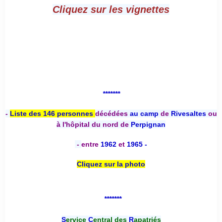
Cliquez sur les vignettes
*******
-
Liste des 146 personnes
décédées
au camp
de
Rivesaltes
ou
à l'hôpital du nord de
Perpignan
-
entre
1962
et
1965 -
Cliquez sur la photo
*******
S
ervice
C
entral des
R
apatriés