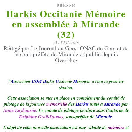
PRESSE
Harkis Occitanie Mémoire
en assemblée à Mirande
(32)
15 AVRIL 2019
Rédigé par Le Journal du Gers -ONAC du Gers et de
la sous-préfète de Mirande et publié depuis
Overblog
l’
A
ssociation
HOM
H
arkis
O
ccitanie
M
émoires
,
a tenu sa première
réunion.
Cette association se met en place en complément du comité de
pilotage de la journée
mémorielle
des
Harkis
initié à
Mirande
par
Anne Laybourne
. Le comité de pilotage perdure sous l’autorité de
Delphine Grail-Dumas
, sous-préfète de
Mirande
.
L’objet de cette nouvelle association est une volonté de
mémoire
et