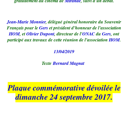
gratuitement au cinéma de
Mirande
, suivi d’un débat.
Jean-Marie Monnier
, délégué général honoraire du Souvenir
Français pour le
Gers
et président d’honneur de l’association
HOM
, et
Olivier Dupont
, directeur de l’
ONAC
du
Gers
, ont
participé aux travaux de cette réunion de l’association
HOM
.
13/04/2019
Texte
Bernard Magnat
Plaque commémorative dévoilée le
dimanche 24 septembre 2017.