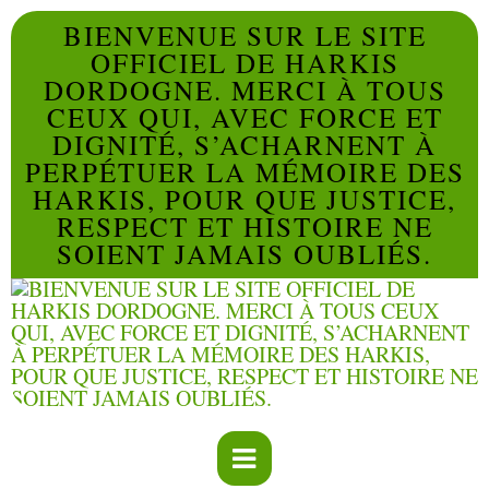
BIENVENUE SUR LE SITE
OFFICIEL DE HARKIS
DORDOGNE. MERCI À TOUS
CEUX QUI, AVEC FORCE ET
DIGNITÉ, S’ACHARNENT À
PERPÉTUER LA MÉMOIRE DES
HARKIS, POUR QUE JUSTICE,
RESPECT ET HISTOIRE NE
SOIENT JAMAIS OUBLIÉS.