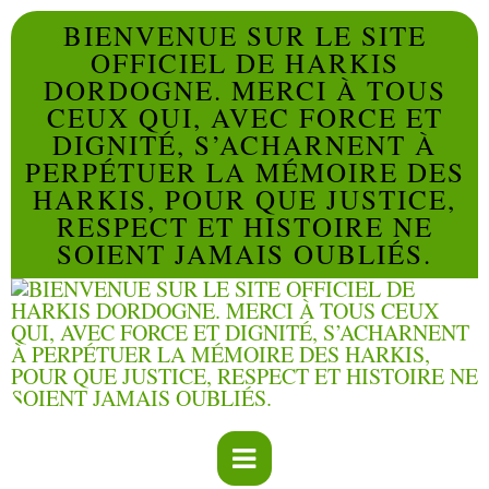
BIENVENUE SUR LE SITE
OFFICIEL DE HARKIS
DORDOGNE. MERCI À TOUS
CEUX QUI, AVEC FORCE ET
DIGNITÉ, S’ACHARNENT À
PERPÉTUER LA MÉMOIRE DES
HARKIS, POUR QUE JUSTICE,
RESPECT ET HISTOIRE NE
SOIENT JAMAIS OUBLIÉS.