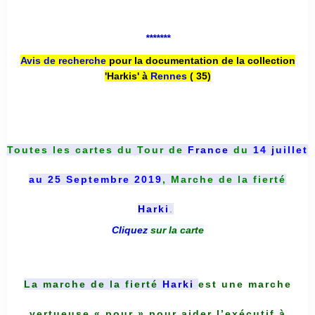
*******
Avis de recherche
pour la documentation de la collection
'Harkis' à
Rennes
( 35)
Toutes les cartes du
Tour de
France
du
14 juillet
au 25 Septembre 2019
, Marche de la fierté
Harki
.
Cliquez
sur la carte
La marche de la fierté
Harki
est une marche
vertueuse « pour » pour aider l’exécutif à