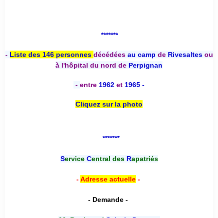
*******
-
Liste des 146 personnes
décédées
au camp
de
Rivesaltes
ou
à l'hôpital du nord de
Perpignan
-
entre
1962
et
1965 -
Cliquez sur la photo
*******
S
ervice
C
entral des
R
apatriés
-
Adresse actuelle
-
- Demande -