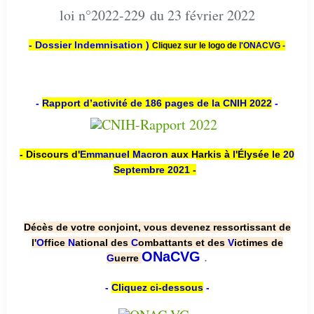
loi n°2022-229 du 23 février 2022
- Dossier Indemnisation )
Cliquez sur le logo de
l'ONACVG -
-
Rapport d’activité de 186 pages de la CNIH 2022
-
- Discours d'
Emmanuel Macron
aux Harkis à l'Élysée le
20
Septembre 2021
-
Décès de votre conjoint, vous devenez ressortissant de
l'
O
ffice
N
ational des
C
ombattants et des
V
ictimes de
.
ONaCVG
G
uerre
-
Cliquez ci-dessous
-