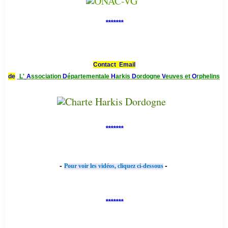
*******
Contact Email
de
L'
A
ssociation
D
épartementale
H
arkis
D
ordogne
V
euves et
O
rphelins
*******
-
-
Pour voir les vidéos, cliquez ci-dessous
*******