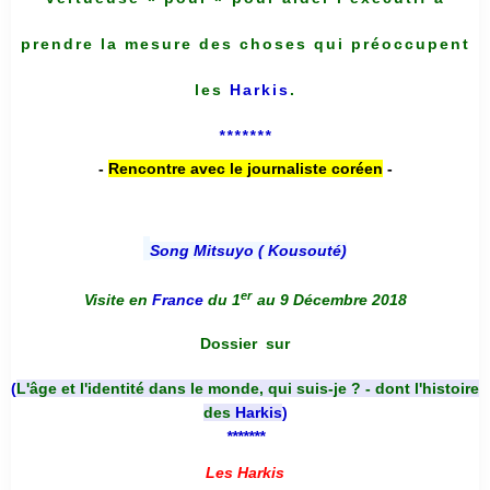
prendre la mesure des choses qui préoccupent
les
Harkis
.
*******
-
Rencontre avec le journaliste coréen
-
Song Mitsuyo ( Kousouté
)
er
Visite en
France
du 1
au 9 Décembre 2018
Dossier
sur
(
L'âge et l'identité dans le monde, qui suis-je ? - dont l'histoire
des
Harkis
)
*******
Les Harkis