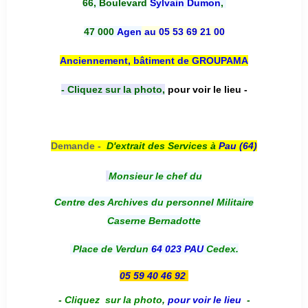
66, Boulevard
Sylvain Dumon
,
47 000
Agen
au 05 53 69 21 00
Anciennement, bâtiment de GROUPAMA
- Cliquez sur la photo,
pour voir le lieu -
Demande -
D'e
xtrait des Services à
Pau (64)
Monsieur le chef du
Centre des Archives du personnel Militaire
Caserne Bernadotte
Place de Verdun
64 023 PAU
Cedex.
05 59 40 46 92
-
Cliquez sur la photo
,
pour voir le lieu
-