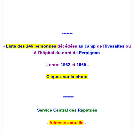
*******
-
Liste des 146 personnes
décédées
au camp
de
Rivesaltes
ou
à l'hôpital du nord de
Perpignan
-
entre
1962
et
1965 -
Cliquez sur la photo
*******
S
ervice
C
entral des
R
apatriés
-
Adresse actuelle
-