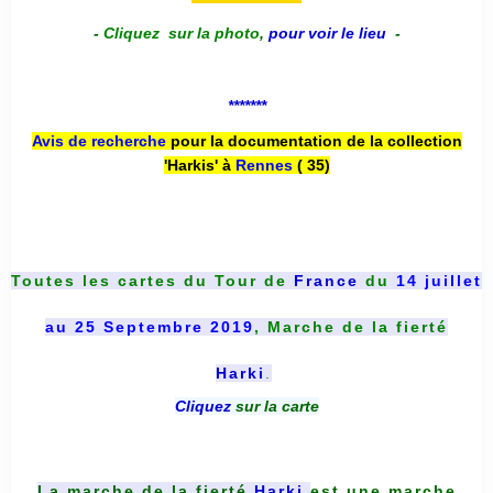
-
Cliquez sur la photo
,
pour voir le lieu
-
*******
Avis de recherche
pour la documentation de la collection
'Harkis' à
Rennes
( 35)
Toutes les cartes du
Tour de
France
du
14 juillet
au 25 Septembre 2019
, Marche de la fierté
Harki
.
Cliquez
sur la carte
La marche de la fierté
Harki
est une marche