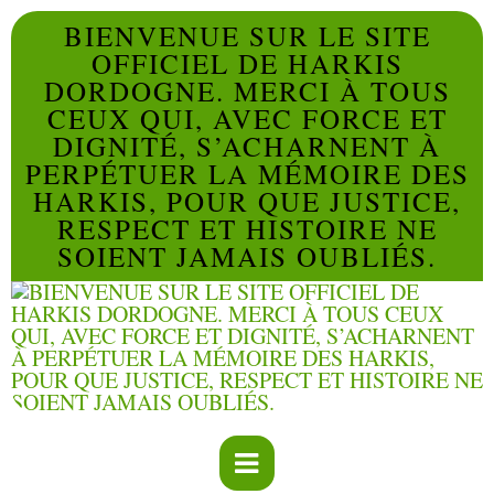
BIENVENUE SUR LE SITE
OFFICIEL DE HARKIS
DORDOGNE. MERCI À TOUS
CEUX QUI, AVEC FORCE ET
DIGNITÉ, S’ACHARNENT À
PERPÉTUER LA MÉMOIRE DES
HARKIS, POUR QUE JUSTICE,
RESPECT ET HISTOIRE NE
SOIENT JAMAIS OUBLIÉS.