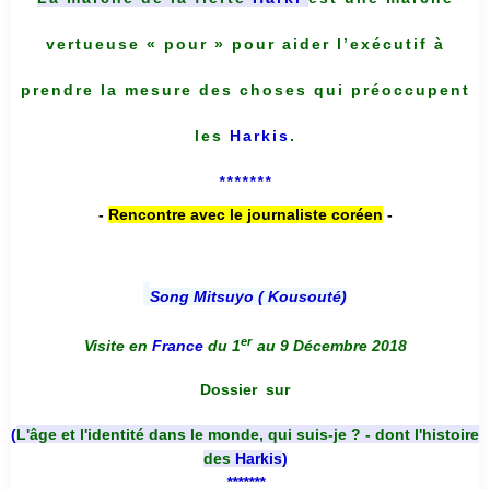
vertueuse « pour » pour aider l’exécutif à
prendre la mesure des choses qui préoccupent
les
Harkis
.
*******
-
Rencontre avec le journaliste coréen
-
Song Mitsuyo ( Kousouté
)
er
Visite en
France
du 1
au 9 Décembre 2018
Dossier
sur
(
L'âge et l'identité dans le monde, qui suis-je ? - dont l'histoire
des
Harkis
)
*******