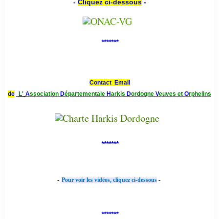
-
Cliquez ci-dessous
-
*******
Contact Email
de
L'
A
ssociation
D
épartementale
H
arkis
D
ordogne
V
euves et
O
rphelins
*******
-
-
Pour voir les vidéos, cliquez ci-dessous
*******