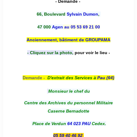
- Demande -
66, Boulevard
Sylvain Dumon
,
47 000
Agen
au 05 53 69 21 00
Anciennement, bâtiment de GROUPAMA
- Cliquez sur la photo,
pour voir le lieu -
Demande -
D'e
xtrait des Services à
Pau (64)
Monsieur le chef du
Centre des Archives du personnel Militaire
Caserne Bernadotte
Place de Verdun
64 023 PAU
Cedex.
05 59 40 46 92