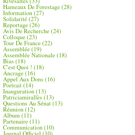
Rivesaltes
(33)
Hameaux De Forestage
(28)
Information
(27)
Solidarité
(27)
Reportage
(26)
Avis De Recherche
(24)
Colloque
(23)
Tour De France
(22)
Assemblée
(19)
Assemblée Nationale
(18)
Bias
(18)
C'est Quoi !
(18)
Ancrage
(16)
Appel Aux Dons
(16)
Portrait
(14)
Inauguration
(13)
Patriciamirallès
(13)
Questions Au Sénat
(13)
Réunion
(12)
Album
(11)
Partenaire
(11)
Communication
(10)
Journal Officiel
(10)