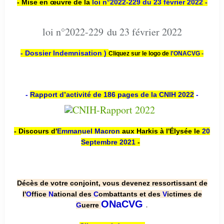
- Mise en œuvre de la
loi n
°2022-229
du 23 février 2022 -
loi n°2022-229 du 23 février 2022
- Dossier Indemnisation )
Cliquez sur le logo de
l'ONACVG -
-
Rapport d’activité de 186 pages de la CNIH 2022
-
- Discours d'
Emmanuel Macron
aux Harkis à l'Élysée le
20
Septembre 2021
-
Décès de votre conjoint, vous devenez ressortissant de
l'
O
ffice
N
ational des
C
ombattants et des
V
ictimes de
.
ONaCVG
G
uerre