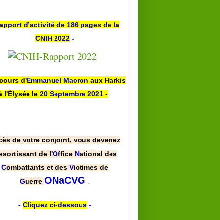
apport d’activité de 186 pages de la
CNIH 2022
-
scours d'
Emmanuel Macron
aux Harkis
à l'Élysée le
20 Septembre 2021
-
cès de votre conjoint, vous devenez
ssortissant de l'
O
ffice
N
ational des
C
ombattants et des
V
ictimes de
.
ONaCVG
G
uerre
-
Cliquez ci-dessous
-