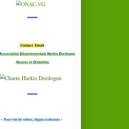
*******
Contact Email
A
ssociation
D
épartementale
H
arkis
D
ordogne
V
euves et
O
rphelins
*******
-
-
Pour voir les vidéos, cliquez ci-dessous