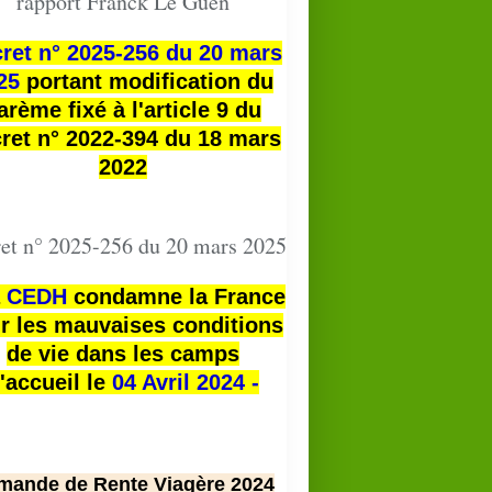
rapport Franck Le Guen
ret n° 2025-256 du 20 mars
25
portant modification du
arème fixé à l'article 9 du
ret n° 2022-394 du 18 mars
2022
et n° 2025-256 du 20 mars 2025
a
CEDH
condamne la France
r les mauvaises conditions
de vie dans les camps
'accueil le
04 Avril 2024 -
mande de Rente Viagère 2024