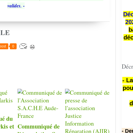
valides.
-
Déc
20
b
CLE
déc
post
0
Décr
- L
pou
d
é du
kis et
Communiqué de
- De