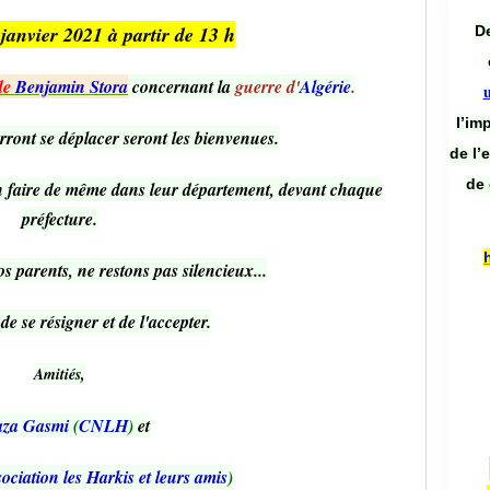
janvier 2021 à partir de 13 h
De
de
Benjamin Stora
concernant la
guerre d'
Algérie
.
l’im
ront se déplacer seront les bienvenues.
de l’
de 
en faire de même dans leur département, devant chaque
préfecture.
 parents, ne restons pas silencieux...
 de se résigner et de l'accepter.
Amitiés,
aza
Gasmi
(
CNLH
)
et
ociation les Harkis et leurs amis
)