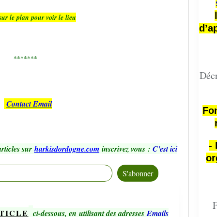
sur le plan pour voir le lieu
d’a
*******
Décr
Contact Email
Fon
-
rticles sur
harkisdordogne.com
inscrivez vous
:
C'est ici
or
F
TICLE
ci-dessous, en utilisant des adresses
Emails