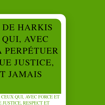
L DE HARKIS
QUI, AVEC
À PERPÉTUER
UE JUSTICE,
NT JAMAIS