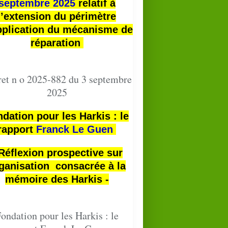
septembre 2025
relatif à
l’extension du périmètre
pplication du mécanisme de
réparation
et n o 2025-882 du 3 septembre
2025
dation pour les Harkis : le
rapport
Franck Le Guen
 Réflexion prospective sur
ganisation consacrée à la
mémoire des Harkis -
ondation pour les Harkis : le