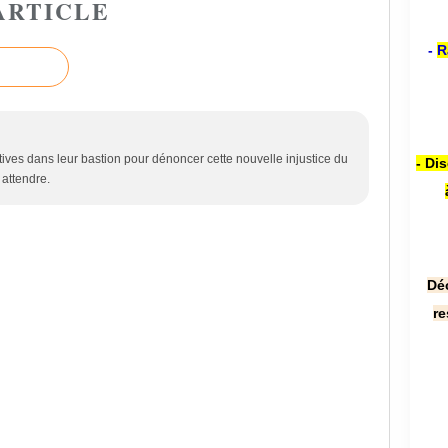
ARTICLE
-
R
tives dans leur bastion pour dénoncer cette nouvelle injustice du
- Di
y attendre.
Dé
re