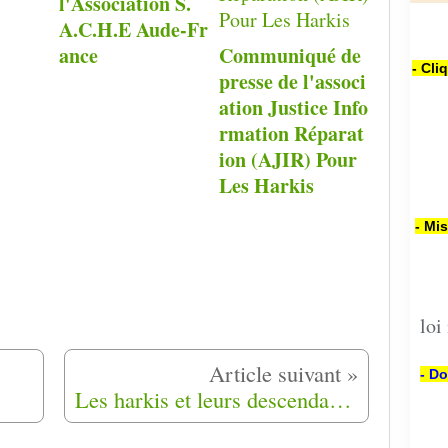
l'Association S.
A.C.H.E Aude-Fr
ance
Communiqué de
- Cli
presse de l'associ
ation Justice Info
rmation Réparat
ion (AJIR) Pour
Les Harkis
- Mi
loi
- Do
Les harkis et leurs descendants s’estiment toujours « indésirables » des mémoires franco-algériennes