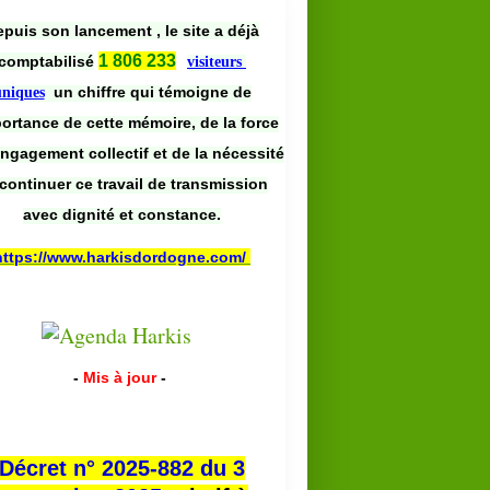
puis son lancement , le site a déjà
1 806 233
comptabilisé
visiteurs
un chiffre qui témoigne de
uniques
portance de cette mémoire, de la force
engagement collectif et de la nécessité
continuer ce travail de transmission
avec dignité et constance.
https://www.harkisdordogne.com/
-
Mis à jour
-
Décret n° 2025-882 du 3