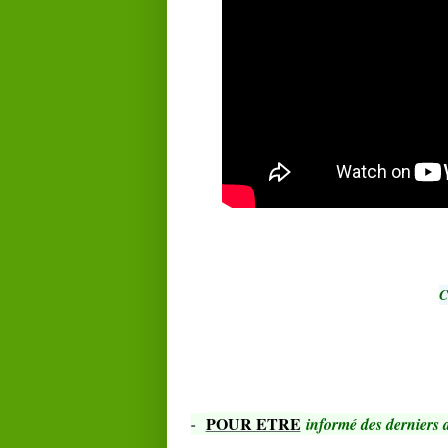
C
POUR ETRE
-
informé des derniers a