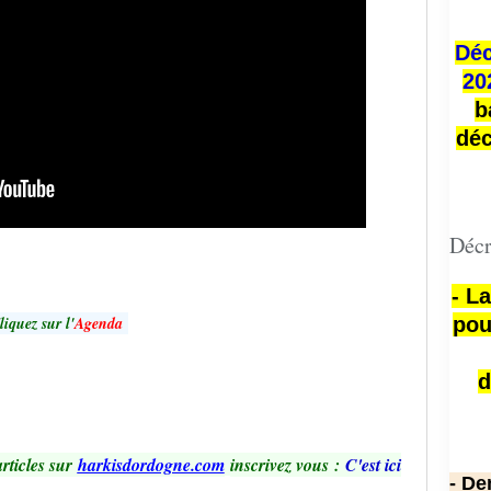
Déc
20
b
déc
Décr
- L
liquez sur l'
Agenda
pou
d
rticles sur
harkisdordogne.com
inscrivez vous
:
C'est ici
- De