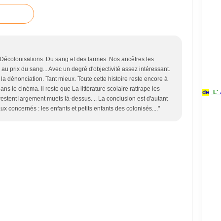
Décolonisations. Du sang et des larmes. Nos ancêtres les
au prix du sang... Avec un degré d'objectivité assez intéressant.
a dénonciation. Tant mieux. Toute cette histoire reste encore à
ans le cinéma. Il reste que La littérature scolaire rattrape les
de
L'
 restent largement muets là-dessus. .. La conclusion est d'autant
ux concernés : les enfants et petits enfants des colonisés...."