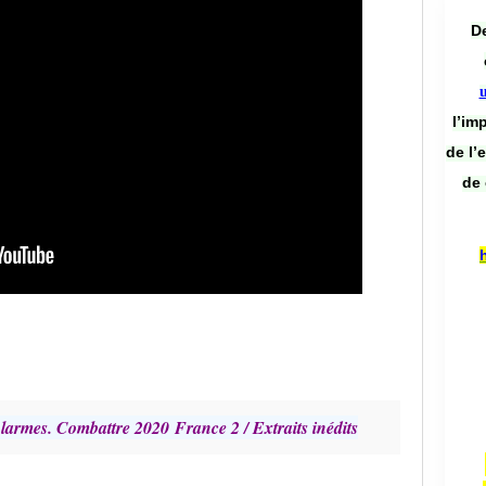
De
l’im
de l’
de 
s larmes. Combattre 2020
France 2 / Extraits inédits