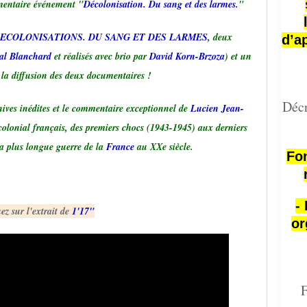
umentaire événement "
Décolonisation. Du sang et des larmes.
"
ECOLONISATIONS. DU SANG ET DES LARMES
, deux
d’a
al Blanchard
et réalisés avec brio par
David Korn-Brzoza
) et un
s la diffusion des deux documentaires !
Décr
hives inédites et le commentaire exceptionnel de
Lucien Jean-
 colonial français, des premiers chocs (1943-1945) aux derniers
a plus longue guerre de la
France
au XXe siècle.
Fon
-
ez sur l'extrait de
1'17"
or
F