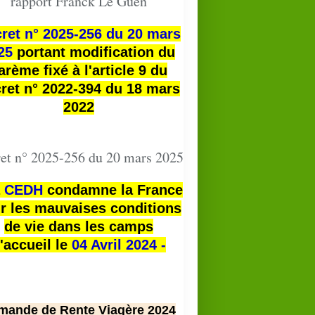
rapport Franck Le Guen
ret n° 2025-256 du 20 mars
25
portant modification du
arème fixé à l'article 9 du
ret n° 2022-394 du 18 mars
2022
et n° 2025-256 du 20 mars 2025
a
CEDH
condamne la France
r les mauvaises conditions
de vie dans les camps
'accueil le
04 Avril 2024 -
mande de Rente Viagère 2024