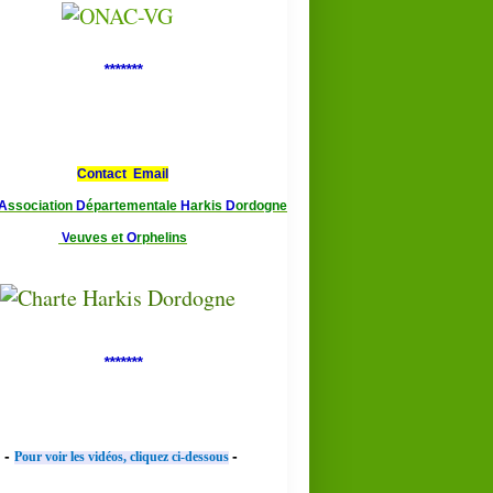
*******
Contact Email
A
ssociation
D
épartementale
H
arkis
D
ordogne
V
euves et
O
rphelins
*******
-
-
Pour voir les vidéos, cliquez ci-dessous