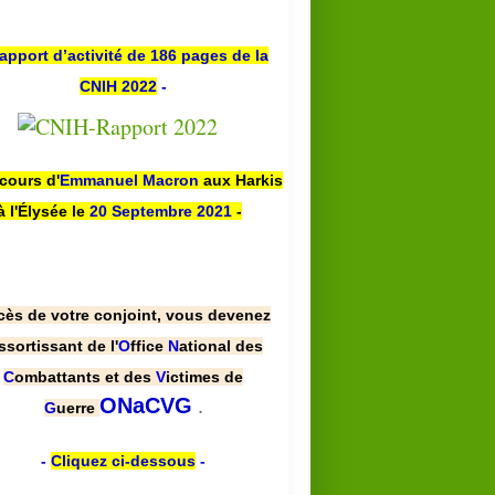
apport d’activité de 186 pages de la
CNIH 2022
-
scours d'
Emmanuel Macron
aux Harkis
à l'Élysée le
20 Septembre 2021
-
cès de votre conjoint, vous devenez
ssortissant de l'
O
ffice
N
ational des
C
ombattants et des
V
ictimes de
.
ONaCVG
G
uerre
-
Cliquez ci-dessous
-