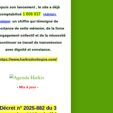
puis son lancement , le site a déjà
1 806 937
comptabilisé
visiteurs
un chiffre qui témoigne de
uniques
portance de cette mémoire, de la force
engagement collectif et de la nécessité
continuer ce travail de transmission
avec dignité et constance.
https://www.harkisdordogne.com/
-
Mis à jour
-
Décret n° 2025-882 du 3