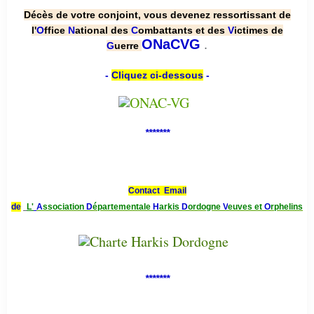
Décès de votre conjoint, vous devenez ressortissant de
l'
O
ffice
N
ational des
C
ombattants et des
V
ictimes de
.
ONaCVG
G
uerre
-
Cliquez ci-dessous
-
*******
Contact Email
de
L'
A
ssociation
D
épartementale
H
arkis
D
ordogne
V
euves et
O
rphelins
*******