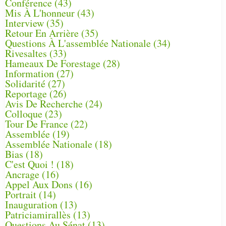
Conférence
(43)
Mis À L'honneur
(43)
Interview
(35)
Retour En Arrière
(35)
Questions À L'assemblée Nationale
(34)
Rivesaltes
(33)
Hameaux De Forestage
(28)
Information
(27)
Solidarité
(27)
Reportage
(26)
Avis De Recherche
(24)
Colloque
(23)
Tour De France
(22)
Assemblée
(19)
Assemblée Nationale
(18)
Bias
(18)
C'est Quoi !
(18)
Ancrage
(16)
Appel Aux Dons
(16)
Portrait
(14)
Inauguration
(13)
Patriciamirallès
(13)
Questions Au Sénat
(13)