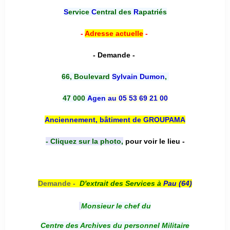
S
ervice
C
entral des
R
apatriés
-
Adresse actuelle
-
- Demande -
66, Boulevard
Sylvain Dumon
,
47 000
Agen
au 05 53 69 21 00
Anciennement, bâtiment de GROUPAMA
- Cliquez sur la photo,
pour voir le lieu -
Demande -
D'e
xtrait des Services à
Pau (64)
Monsieur le chef du
Centre des Archives du personnel Militaire