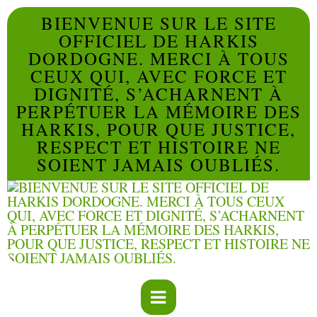
BIENVENUE SUR LE SITE
OFFICIEL DE HARKIS
DORDOGNE. MERCI À TOUS
CEUX QUI, AVEC FORCE ET
DIGNITÉ, S’ACHARNENT À
PERPÉTUER LA MÉMOIRE DES
HARKIS, POUR QUE JUSTICE,
RESPECT ET HISTOIRE NE
SOIENT JAMAIS OUBLIÉS.