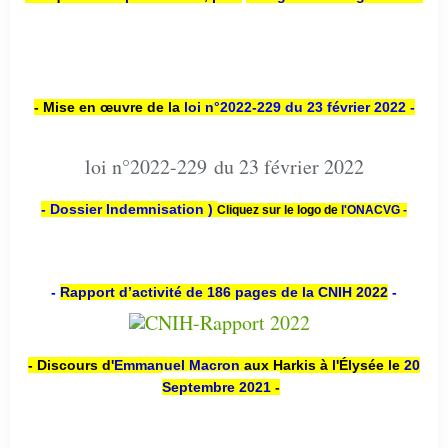
- Mise en œuvre de la
loi n
°2022-229
du 23 février 2022 -
loi n°2022-229 du 23 février 2022
- Dossier Indemnisation )
Cliquez sur le logo de
l'ONACVG -
-
Rapport d’activité de 186 pages de la CNIH 2022
-
- Discours d'
Emmanuel Macron
aux Harkis à l'Élysée le
20
Septembre 2021
-