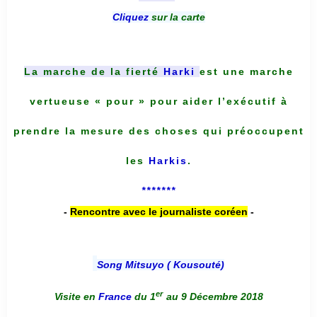
Cliquez
sur la carte
La marche de la fierté
Harki
est une marche
vertueuse « pour » pour aider l’exécutif à
prendre la mesure des choses qui préoccupent
les
Harkis
.
*******
-
Rencontre avec le journaliste coréen
-
Song Mitsuyo ( Kousouté
)
er
Visite en
France
du 1
au 9 Décembre 2018