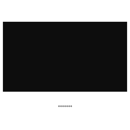
*******