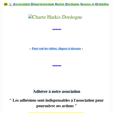
de
L'
A
ssociation
D
épartementale
H
arkis
D
ordogne
V
euves et
O
rphelins
*******
-
-
Pour voir les vidéos, cliquez ci-dessous
*******
Adhérer à notre association
" Les adhésions sont indispensables à l'association pour
poursuivre ses actions "