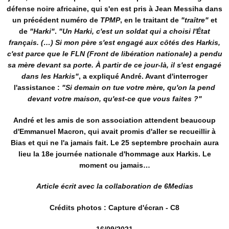
défense noire africaine, qui s'en est pris à Jean Messiha dans
un précédent numéro de
TPMP
, en le traitant de
"traître"
et
de
"Harki"
.
"Un Harki, c'est un soldat qui a choisi l'État
français. (…)
Si mon père s'est engagé aux côtés des Harkis,
c'est parce que le FLN (Front de libération nationale) a pendu
sa mère devant sa porte
. À partir de ce jour-là, il s'est engagé
dans les Harkis"
, a expliqué André. Avant d'interroger
l'assistance :
"Si demain on tue votre mère, qu'on la pend
devant votre maison, qu'est-ce que vous faites ?"
André et les amis de son association
attendent beaucoup
d'Emmanuel Macron
, qui avait promis d'aller se recueillir à
Bias et qui ne l'a jamais fait. Le
25 septembre
prochain aura
lieu la 18e
journée nationale d'hommage aux Harkis
. Le
moment ou jamais…
Article écrit avec la collaboration de 6Medias
Crédits photos : Capture d'écran - C8