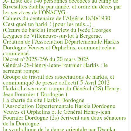
A- Liste des 146 personnes décédées au camp de
Rivesaltes établie par année, et ordre du décès par
les services de l'ONACVG.
Cahiers du centenaire de l'Algérie 1830/1930
C'est quoi un harki ! (pour les nuls...)
(Cœurs de harkis) interview du lycée Georges
Leygues de Villeneuve-sur-lot à Bergerac.
Création de l'Association Départementale Harkis
Dordogne Veuves et Orphelins, comment cela a
commencé.
Décret n°2025-256 du 20 mars 2025
Général-2S-Henry-Jean-Fournier Harkis : le
serment rompu
Groupe de travail des associations de harkis, et
communiqué de presse collectif 5 Avril 2012
Harkis:Le serment rompu du Général (2S) Henry-
Jean Fournier ( Dordogne )
La charte du site Harkis Dordogne
l'Association Départementale Harkis Dordogne
Veuves et Orphelins et le Général Henry-jean
Fournier Dordogne (2s) écrivent aux deux sénateurs
de la Dordogne.
la symbolique de la danse orientale par Dyanka.