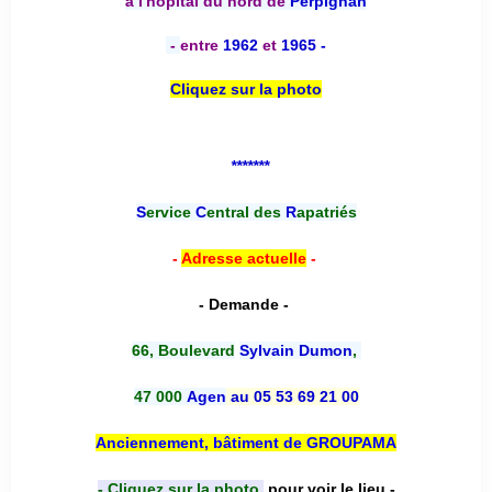
à l'hôpital du nord de
Perpignan
-
entre
1962
et
1965 -
Cliquez sur la photo
*******
S
ervice
C
entral des
R
apatriés
-
Adresse actuelle
-
- Demande -
66, Boulevard
Sylvain Dumon
,
47 000
Agen
au 05 53 69 21 00
Anciennement, bâtiment de GROUPAMA
- Cliquez sur la photo,
pour voir le lieu -