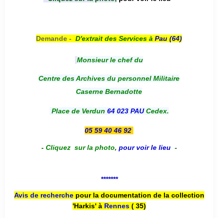
Demande -
D'e
xtrait des Services à
Pau (64)
Monsieur le chef du
Centre des Archives du personnel Militaire
Caserne Bernadotte
Place de Verdun
64 023 PAU
Cedex.
05 59 40 46 92
-
Cliquez sur la photo
,
pour voir le lieu
-
*******
Avis de recherche
pour la documentation de la collection
'Harkis' à
Rennes
( 35)