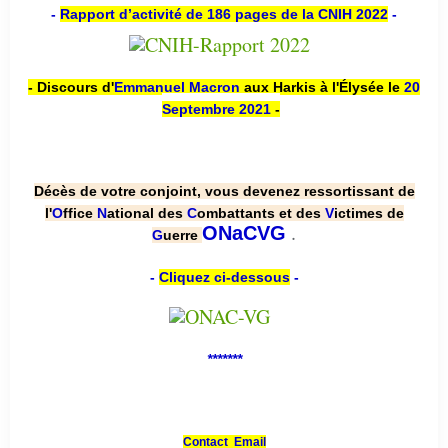
-
Rapport d’activité de 186 pages de la CNIH 2022
-
- Discours d'
Emmanuel Macron
aux Harkis à l'Élysée le
20
Septembre 2021
-
Décès de votre conjoint, vous devenez ressortissant de
l'
O
ffice
N
ational des
C
ombattants et des
V
ictimes de
.
ONaCVG
G
uerre
-
Cliquez ci-dessous
-
*******
Contact Email