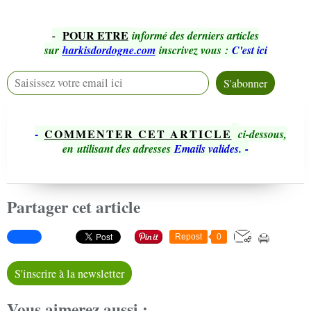
POUR ETRE
-
informé des derniers articles
sur
harkisdordogne.com
inscrivez vous
:
C'est ici
-
COMMENTER CET ARTICLE
ci-dessous,
en utilisant des adresses
Emails valides.
-
Partager cet article
Repost
0
S'inscrire à la newsletter
Vous aimerez aussi :