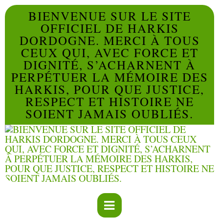
BIENVENUE SUR LE SITE
OFFICIEL DE HARKIS
DORDOGNE. MERCI À TOUS
CEUX QUI, AVEC FORCE ET
DIGNITÉ, S’ACHARNENT À
PERPÉTUER LA MÉMOIRE DES
HARKIS, POUR QUE JUSTICE,
RESPECT ET HISTOIRE NE
SOIENT JAMAIS OUBLIÉS.