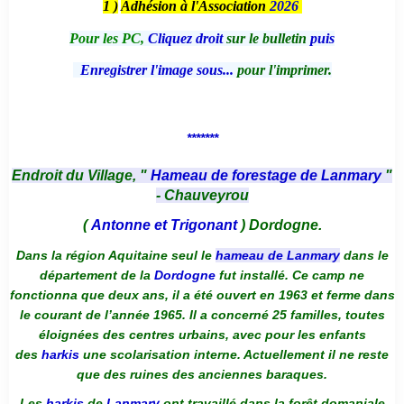
1 )
Adhésion à l'Association
2026
Pour les PC,
Cliquez droit
sur le bulletin
puis
Enregistrer l'image sous...
pour l'imprimer.
*******
Endroit du Village, "
Hameau de forestage de Lanmary
"
- Chauveyrou
(
Antonne et Trigonant
) Dordogne.
Dans la région Aquitaine seul le
hameau de Lanmary
dans le
département de la
Dordogne
fut installé. Ce camp ne
fonctionna que deux ans, il a été ouvert en 1963 et ferme dans
le courant de l’année 1965. Il a concerné 25 familles, toutes
éloignées des centres urbains, avec pour les enfants
des
harkis
une scolarisation interne. Actuellement il ne reste
que des ruines des anciennes baraques.
Les
harkis
de
Lanmary
ont travaillé dans la forêt domaniale