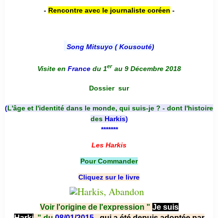
-
Rencontre avec le journaliste coréen
-
Song Mitsuyo ( Kousouté
)
er
Visite en
France
du 1
au 9 Décembre 2018
Dossier
sur
(
L'âge et l'identité dans le monde, qui suis-je ? - dont l'histoire
des
Harkis
)
*******
Les Harkis
Pour Commander
Cliquez sur le livre
Voir l'origine de l'expression "
Je suis
Harki
"
du
08/01/2015
, qui a été depuis adoptée par