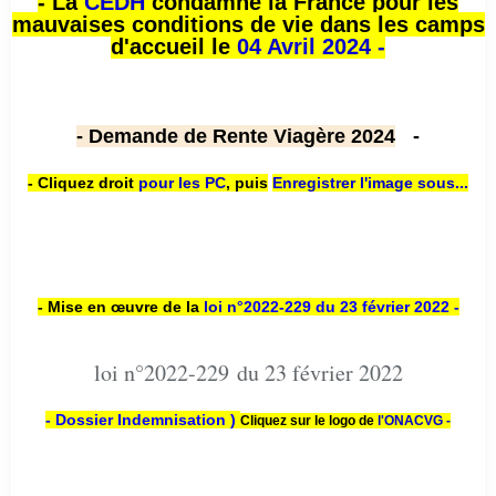
- La
CEDH
condamne la France pour les
mauvaises conditions de vie dans les camps
d'accueil le
04 Avril 2024 -
- Demande de Rente Viagère 2024
-
- Cliquez droit
pour les PC
,
puis
Enregistrer l'image sous...
- Mise en œuvre de la
loi n
°2022-229
du 23 février 2022 -
loi n°2022-229 du 23 février 2022
- Dossier Indemnisation )
Cliquez sur le logo de
l'ONACVG -