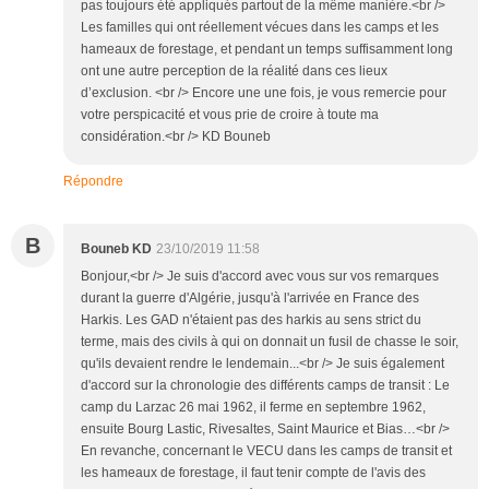
pas toujours été appliqués partout de la même manière.<br />
Les familles qui ont réellement vécues dans les camps et les
hameaux de forestage, et pendant un temps suffisamment long
ont une autre perception de la réalité dans ces lieux
d’exclusion. <br /> Encore une une fois, je vous remercie pour
votre perspicacité et vous prie de croire à toute ma
considération.<br /> KD Bouneb
Répondre
B
Bouneb KD
23/10/2019 11:58
Bonjour,<br /> Je suis d'accord avec vous sur vos remarques
durant la guerre d'Algérie, jusqu'à l'arrivée en France des
Harkis. Les GAD n'étaient pas des harkis au sens strict du
terme, mais des civils à qui on donnait un fusil de chasse le soir,
qu'ils devaient rendre le lendemain...<br /> Je suis également
d'accord sur la chronologie des différents camps de transit : Le
camp du Larzac 26 mai 1962, il ferme en septembre 1962,
ensuite Bourg Lastic, Rivesaltes, Saint Maurice et Bias…<br />
En revanche, concernant le VECU dans les camps de transit et
les hameaux de forestage, il faut tenir compte de l'avis des