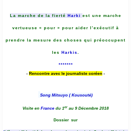
La marche de la fierté
Harki
est une marche
vertueuse « pour » pour aider l’exécutif à
prendre la mesure des choses qui préoccupent
les
Harkis
.
*******
-
Rencontre avec le journaliste coréen
-
Song Mitsuyo ( Kousouté
)
er
Visite en
France
du 1
au 9 Décembre 2018
Dossier
sur