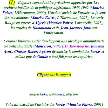
(1)
- Il ignore cependant les précisions apportées par Les
archives inédites de la politique algérienne, 1958-1962 (
Maurice
Faivre
, L'Harmattan, 2000), L’action sociale de l’armée en faveur
des musulmans (
Maurice Faivre
, L'Harmattan, 2007), La croix
Rouge en guerre d’
Algérie
(
Maurice Faivre
, Lavauzelle, 2007),
les articles de
Hamoumou
et de
Jean-Jacques Jordi
sur
l’intégration.
Certains historiens cités développent une idéologie antimilitariste
ou anticolonialiste (
Manceron
,
Vittori
,
D. Kerchouche
,
Boussad
Azni
).
Charles-Robert Ageron
dévalorise le combat des
harkis
et
estime que
de Gaulle
a tout fait pour les rapatrier.
Cliquez
sur le rapport
Rapport
harkis,
préfet
Ceaux
, juillet 2018
Voici un extrait de l’histoire des
harkis
(
Maurice Faivre
, 2001)