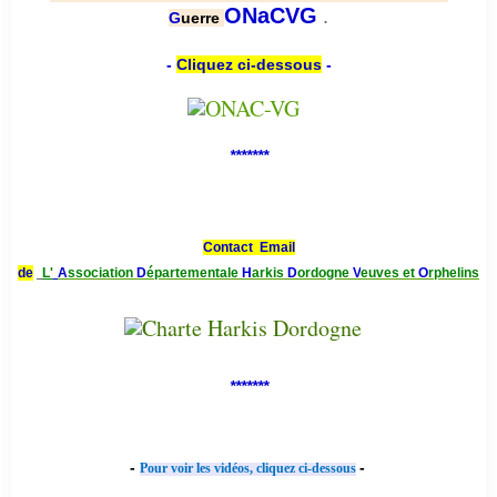
.
ONaCVG
G
uerre
-
Cliquez ci-dessous
-
*******
Contact Email
de
L'
A
ssociation
D
épartementale
H
arkis
D
ordogne
V
euves et
O
rphelins
*******
-
-
Pour voir les vidéos, cliquez ci-dessous