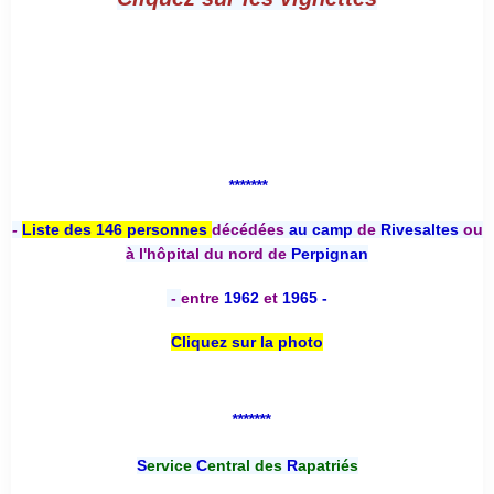
*******
-
Liste des 146 personnes
décédées
au camp
de
Rivesaltes
ou
à l'hôpital du nord de
Perpignan
-
entre
1962
et
1965 -
Cliquez sur la photo
*******
S
ervice
C
entral des
R
apatriés