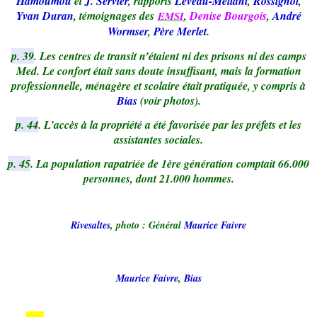
Hamoumou
et
J. Servier
, rapports
Leveau-Meliani
,
Rossignol
,
Yvan Duran
, témoignages des
,
Denise Bourgois
,
André
EMSI
Wormser
,
Père Merlet
.
p. 39
. Les centres de transit n’étaient ni des prisons ni des camps
Med. Le confort était sans doute insuffisant, mais la formation
professionnelle, ménagère et scolaire était pratiquée, y compris à
Bias
(voir photos).
p. 44
. L’accès à la propriété a été favorisée par les préfets et les
assistantes sociales.
p. 45
. La population rapatriée de 1ère génération comptait 66.000
personnes, dont 21.000 hommes.
Rivesaltes
, photo : Général
Maurice Faivre
Maurice Faivre
,
Bias