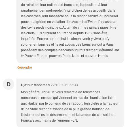
du retrait de leur nationalité française, l'opposition à leur
rapatriement en métropole, l'interdiction de les accueillir dans
les casernes, leur massacre sous la responsabilité du nouveau
pouvoir algérien en violation des Accords d'Evian, l'assassinat
des civils pieds noirs, ..etc. Autant de crimes jamais jugés. Pire,
les chefs FLN circulent en France depuis 1962 sans être
inquiétés. Encore aujourd'hui ils aiment venir y vivre et s'y
soigner en familles et ils ont acquis des biens surtout à Paris
possédant des comptes bancaires fournis d'argent détourné.<br
/> Pauvre France, pauvres Pieds Noirs et pauvres Harkis.
Répondre
D
Djafour Mohamed
22/10/2019 22:33
Mon général,<br /> Je vous remercie de relever ces
nombreuses erreurs qui viennent en sus de l'humiliation faite
aux Harkis, par le contenu de ce rapport, loin d'être à la hauteur
d'une vraie reconnaissance de la plus grande trahison de
l'histoire, qui est le désarmement et l'abandon de ces soldats
Français aux mains de l'ennemi FLN.