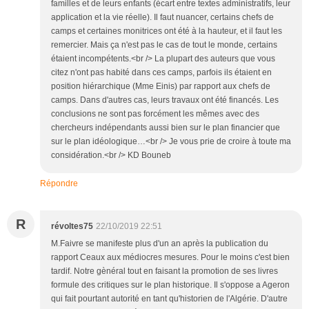
familles et de leurs enfants (écart entre textes administratifs, leur
application et la vie réelle). Il faut nuancer, certains chefs de
camps et certaines monitrices ont été à la hauteur, et il faut les
remercier. Mais ça n'est pas le cas de tout le monde, certains
étaient incompétents.<br /> La plupart des auteurs que vous
citez n'ont pas habité dans ces camps, parfois ils étaient en
position hiérarchique (Mme Einis) par rapport aux chefs de
camps. Dans d'autres cas, leurs travaux ont été financés. Les
conclusions ne sont pas forcément les mêmes avec des
chercheurs indépendants aussi bien sur le plan financier que
sur le plan idéologique…<br /> Je vous prie de croire à toute ma
considération.<br /> KD Bouneb
Répondre
R
révoltes75
22/10/2019 22:51
M.Faivre se manifeste plus d'un an après la publication du
rapport Ceaux aux médiocres mesures. Pour le moins c'est bien
tardif. Notre gènéral tout en faisant la promotion de ses livres
formule des critiques sur le plan historique. Il s'oppose a Ageron
qui fait pourtant autorité en tant qu'historien de l'Algérie. D'autre