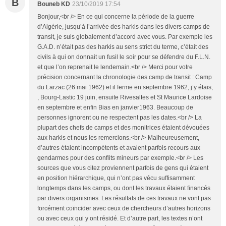
B
Bouneb KD
23/10/2019 17:54
Bonjour,<br /> En ce qui concerne la période de la guerre
d’Algérie, jusqu’à l’arrivée des harkis dans les divers camps de
transit, je suis globalement d’accord avec vous. Par exemple les
G.A.D. n’était pas des harkis au sens strict du terme, c’était des
civils à qui on donnait un fusil le soir pour se défendre du F.L.N.
et que l’on reprenait le lendemain.<br /> Merci pour votre
précision concernant la chronologie des camp de transit : Camp
du Larzac (26 mai 1962) et il ferme en septembre 1962, j’y étais,
, Bourg-Lastic 19 juin, ensuite Rivesaltes et St Maurice Lardoise
en septembre et enfin Bias en janvier1963. Beaucoup de
personnes ignorent ou ne respectent pas les dates.<br /> La
plupart des chefs de camps et des monitrices étaient dévouées
aux harkis et nous les remercions.<br /> Malheureusement,
d’autres étaient incompétents et avaient parfois recours aux
gendarmes pour des conflits mineurs par exemple.<br /> Les
sources que vous citez proviennent parfois de gens qui étaient
en position hiérarchique, qui n’ont pas vécu suffisamment
longtemps dans les camps, ou dont les travaux étaient financés
par divers organismes. Les résultats de ces travaux ne vont pas
forcément coïncider avec ceux de chercheurs d’autres horizons
ou avec ceux qui y ont résidé. Et d’autre part, les textes n’ont