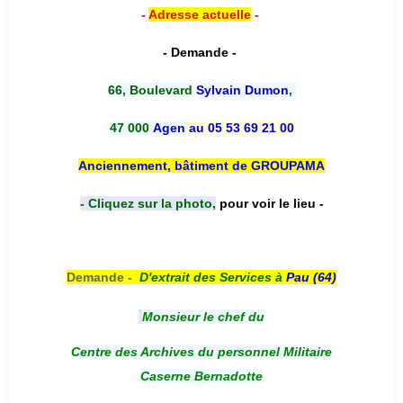
-
Adresse actuelle
-
- Demande -
66, Boulevard
Sylvain Dumon
,
47 000
Agen
au 05 53 69 21 00
Anciennement, bâtiment de GROUPAMA
- Cliquez sur la photo,
pour voir le lieu -
Demande -
D'e
xtrait des Services à
Pau (64)
Monsieur le chef du
Centre des Archives du personnel Militaire
Caserne Bernadotte