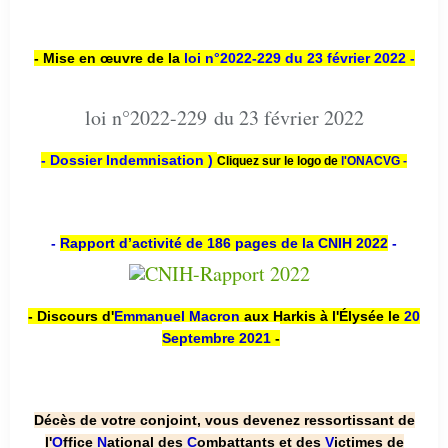
- Mise en œuvre de la
loi n
°2022-229
du 23 février 2022 -
loi n°2022-229 du 23 février 2022
- Dossier Indemnisation )
Cliquez sur le logo de
l'ONACVG -
-
Rapport d’activité de 186 pages de la CNIH 2022
-
- Discours d'
Emmanuel Macron
aux Harkis à l'Élysée le
20
Septembre 2021
-
Décès de votre conjoint, vous devenez ressortissant de
l'
O
ffice
N
ational des
C
ombattants et des
V
ictimes de