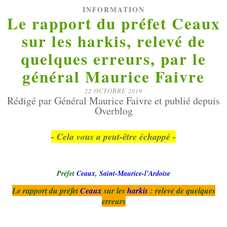
INFORMATION
Le rapport du préfet Ceaux
sur les harkis, relevé de
quelques erreurs, par le
général Maurice Faivre
22 OCTOBRE 2019
Rédigé par Général Maurice Faivre et publié depuis
Overblog
- Cela vous a peut-être échappé -
Préfet
Ceaux
,
Saint-Maurice-l'Ardoise
Le rapport du préfet
Ceaux
sur les
harkis
:
relevé de quelques
erreurs