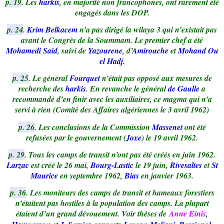
p. 19
. Les
harkis
, en majorité non francophones, ont rarement été
engagés dans les DOP.
p. 24
.
Krim Belkacem
n’a pas dirigé la wilaya 3 qui n’existait pas
avant le Congrès de la Soummam. Le premier chef a été
Mohamedi Said
, suivi de
Yazourene
, d’
Amirouche
et
Mohand Ou
el Hadj
.
p. 25
. Le général
Fourquet
n’était pas opposé aux mesures de
recherche des
harkis
. En revanche le général
de Gaulle
a
recommandé d’en finir avec les auxiliaires, ce magma qui n’a
servi à rien (Comité des Affaires algériennes le 3 avril 1962)
p. 26
. Les conclusions de la Commission
Massenet
ont été
refusées par le gouvernement (
Joxe
) le 19 avril 1962.
p. 29
. Tous les camps de transit n’ont pas été créés en juin 1962.
Larzac
est créé le 26 mai,
Bourg-Lastic
le 19 juin,
Rivesaltes
et
St
Maurice
en septembre 1962,
Bias
en janvier 1963.
p. 36
. Les moniteurs des camps de transit et hameaux forestiers
n’étaitent pas hostiles à la population des camps. La plupart
étaient d’un grand dévouement. Voir thèses de
Anne Einis
,