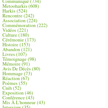
Communiqué
(734)
Metooharkis
(608)
Harkis
(524)
Rencontre
(242)
Association
(224)
Commémoration
(222)
Vidéos
(221)
Culture
(180)
Cérémonie
(173)
Histoire
(153)
Abandon
(121)
Livres
(107)
Témoignage
(98)
Mémoire
(91)
Avis De Décès
(80)
Hommage
(73)
Réaction
(67)
Poèmes
(55)
Cnih
(52)
Exposition
(46)
Conférence
(43)
Mis À L'honneur
(43)
Interview
(35)