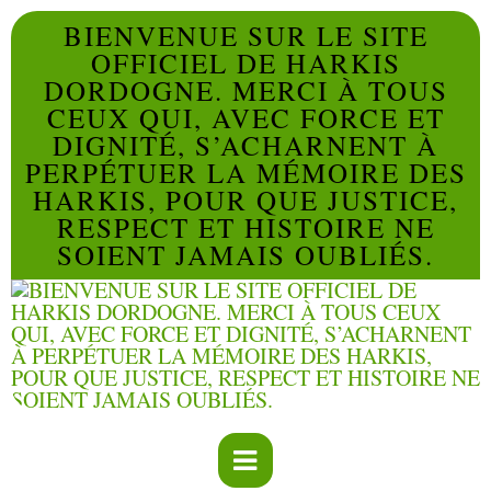
BIENVENUE SUR LE SITE
OFFICIEL DE HARKIS
DORDOGNE. MERCI À TOUS
CEUX QUI, AVEC FORCE ET
DIGNITÉ, S’ACHARNENT À
PERPÉTUER LA MÉMOIRE DES
HARKIS, POUR QUE JUSTICE,
RESPECT ET HISTOIRE NE
SOIENT JAMAIS OUBLIÉS.