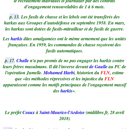
le recrutement individuel et journalier par des contrats
d’engagement renouvelables de 1 à 6 mois.
p. 13
. Les fusils de chasse et les lebels ont été transférés des
harkas aux Groupes d’autodéfense en septembre 1958. En mars,
les harkas sont dotées de fusils-mitrailleur et de fusils de guerre.
Les
harkis
dites amalgamées ont le même armement que les unités
françaises. En 1959, les commandos de chasse reçoivent des
fusils automatiques.
p. 17
.
Challe
n’a pas promis de ne pas engager les harkis contre
leurs frères musulmans. Il dit l’inverse devant
de Gaulle
au PC de
l’opération Jumelle.
Mohamed Harbi
, historien du
FLN
, estime
que «les méthodes répressives et les injustice du
FLN
apparaissent comme les motifs principaux de l’engagement massif
des
harkis
».
Le préfet
Ceaux
à
Saint-Maurice-l'Ardoise
(midilibre.fr, 28 avril
2018)