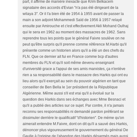
part, il affirme de manière inexacte que Krim Belkacem
signataire des accords d'Evian "n'a pas été dirigeant de la
wilaya 3". Or il l'a bien été de 1954 à 1955 avant de passer la
main a son adjoint Mohammedi Saïd de 1956 â 1957 relayé
ensuite par Amirouche et c'est effectivement Akli Mohand Oulhaj
qui le sera en 1962 au moment des massacres de 1962. Sans
reprendre tous les points que le général Faivre soulève on ne
peut qu'être surpris qu'il prenne comme référence M.Harbi qu'il
présente comme un historien alors qu'il a été un des chefs du
FLN. Que ce dernier ait fui en France comme bcp d'autres
membres du FLN et qu'il soit même devenu enseignant
d'université grace a l'appui de ses amis marxistes, ça n'enlève
rien a sa responsabilité dans le massacre des Harkis qui ont eu
lieu alors qu'il exerçait au sein du pouvoir algérien en tant que
conseiller de Ben Bella le 1er président de la République
Algérienne. Même aussi s'il est vrai qu'il a évolué sur la
question des Harkis dans ses échanges avec Mme Besnaci et
qu'il a publié des articles sur ce sujet. Par contre, il n'a jamais
reconnu ses responsabilités ni demandé pardon préférant se
dissimuler derrière le qualificatif "d'historien". De méme qu'on
aimerait entendre M.Faivre, dont on dit qu'il a sauvé des Harkis,
dénoncer plus vigoureusement le gouvernement du général De
Gaulle à l'origine de l'abandon des Harkis désarmés mais aussi