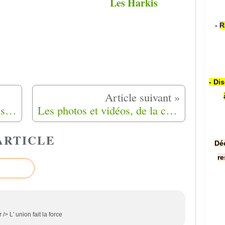
Les Harkis
-
R
- Di
Le rapport du préfet Ceaux sur les harkis, relevé de quelques erreurs, par le général Maurice Faivre
Les photos et vidéos, de la cérémonie du 19 octobre 2019 à Rivesaltes (66)
ARTICLE
Dé
re
 L' union fait la force