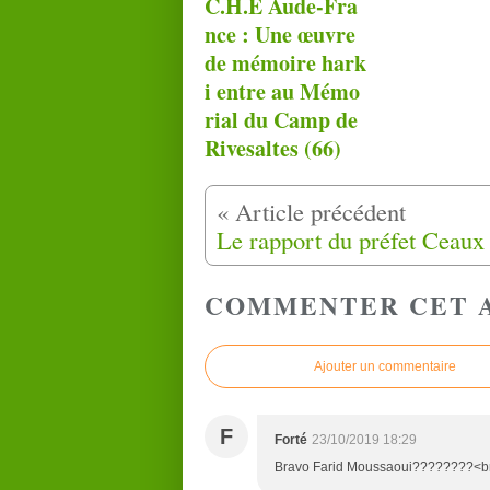
C.H.E Aude-Fra
nce : Une œuvre
de mémoire hark
i entre au Mémo
rial du Camp de
Rivesaltes (66)
COMMENTER CET 
Ajouter un commentaire
F
Forté
23/10/2019 18:29
Bravo Farid Moussaoui????????<br />