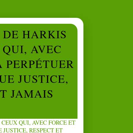
L DE HARKIS
QUI, AVEC
À PERPÉTUER
UE JUSTICE,
NT JAMAIS