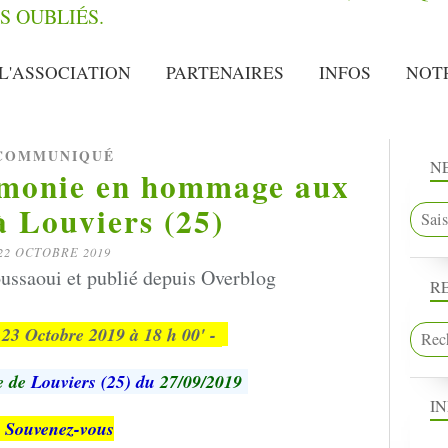
L'ASSOCIATION
PARTENAIRES
INFOS
NOT
COMMUNIQUÉ
N
rémonie en hommage aux
à Louviers (25)
22 OCTOBRE 2019
ussaoui et publié depuis Overblog
R
e 23 Octobre 2019 à 18 h 00' -
le de
Louviers (25) du
27/09/2019
I
Souvenez-vous