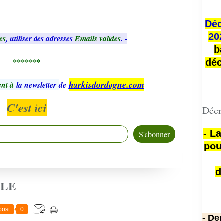
Déc
20
es
, utiliser des adresses
Emails valides
. -
b
*******
déc
harkisdordogne.com
nt à
la newsletter
de
C'est ici
Décr
- L
pou
d
CLE
post
0
- De