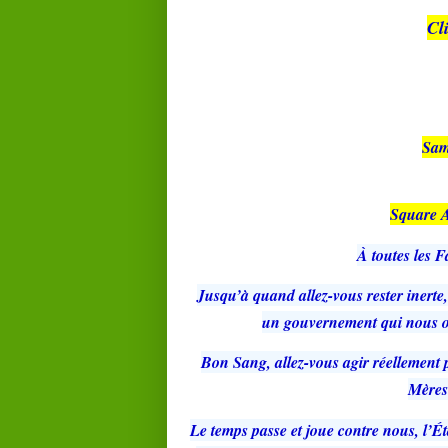
Cl
Sam
Square A
À toutes les F
Jusqu’à quand allez-vous rester inerte
un gouvernement qui nous op
Bon Sang, allez-vous agir réellement p
Mères 
Le temps passe et joue contre nous, l’É