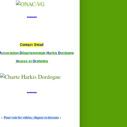
*******
Contact Email
A
ssociation
D
épartementale
H
arkis
D
ordogne
V
euves et
O
rphelins
*******
-
-
Pour voir les vidéos, cliquez ci-dessous