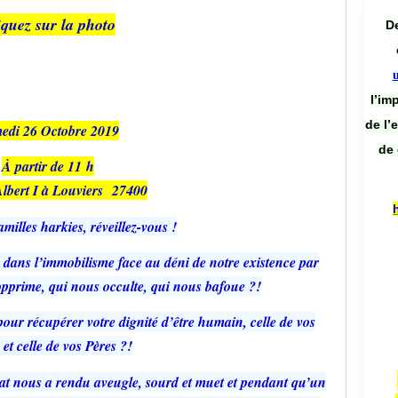
iquez sur la photo
De
l’im
de l’
edi 26 Octobre 2019
de 
À partir de 11 h
lbert I à Louviers 27400
amilles harkies, réveillez-vous !
, dans l’immobilisme face au déni de notre existence par
prime, qui nous occulte, qui nous bafoue ?!
our récupérer votre dignité d’être humain, celle de vos
et celle de vos Pères ?!
tat nous a rendu aveugle, sourd et muet et pendant qu’un