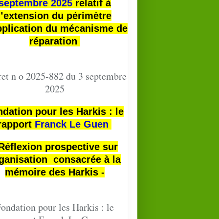
septembre 2025
relatif à
l’extension du périmètre
pplication du mécanisme de
réparation
et n o 2025-882 du 3 septembre
2025
dation pour les Harkis : le
rapport
Franck Le Guen
 Réflexion prospective sur
ganisation consacrée à la
mémoire des Harkis -
ondation pour les Harkis : le