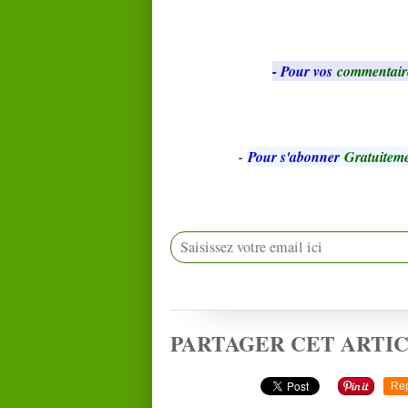
- Pour vos
commentair
-
Pour s'abonner
Gratuiteme
PARTAGER CET ARTI
Re