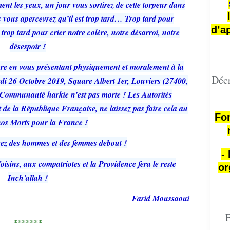
nt les yeux, un jour vous sortirez de cette torpeur dans
s vous apercevrez qu’il est trop tard… Trop tard pour
d’a
trop tard pour crier notre colère, notre désarroi, notre
désespoir !
re en vous présentant physiquement et moralement à la
Décr
di 26 Octobre 2019, Square Albert 1er, Louviers (27400,
 Communauté harkie n’est pas morte ! Les Autorités
 de la République Française, ne laissez pas faire cela au
Fon
os Morts pour la France !
ez des hommes et des femmes debout !
-
isins, aux compatriotes et la Providence fera le reste
or
Inch'allah !
Farid Moussaoui
F
*******