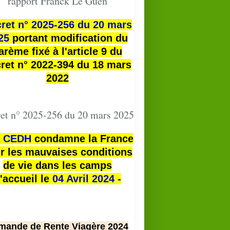
rapport Franck Le Guen
ret n° 2025-256 du 20 mars
25
portant modification du
arème fixé à l'article 9 du
ret n° 2022-394 du 18 mars
2022
et n° 2025-256 du 20 mars 2025
a
CEDH
condamne la France
r les mauvaises conditions
de vie dans les camps
'accueil le
04 Avril 2024 -
mande de Rente Viagère 2024