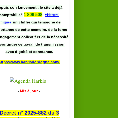
puis son lancement , le site a déjà
1 806 508
comptabilisé
visiteurs
un chiffre qui témoigne de
uniques
portance de cette mémoire, de la force
engagement collectif et de la nécessité
continuer ce travail de transmission
avec dignité et constance.
https://www.harkisdordogne.com/
-
Mis à jour
-
Décret n° 2025-882 du 3