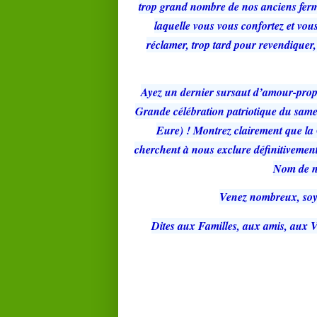
trop grand nombre de nos anciens ferme
laquelle vous vous confortez et vou
réclamer, trop tard pour revendiquer, 
Ayez un dernier sursaut d’amour-prop
Grande célébration patriotique du same
Eure) ! Montrez clairement que la
cherchent à nous exclure définitivement
Nom de n
Venez nombreux, soy
Dites aux Familles, aux amis, aux Vo