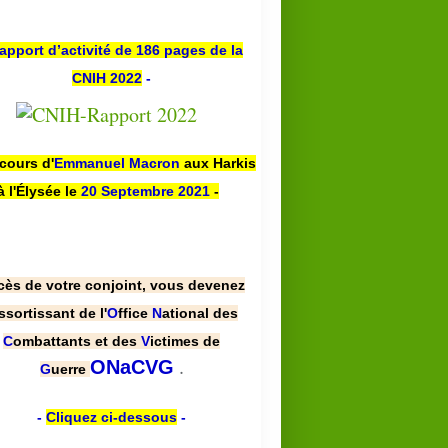
apport d’activité de 186 pages de la
CNIH 2022
-
scours d'
Emmanuel Macron
aux Harkis
à l'Élysée le
20 Septembre 2021
-
cès de votre conjoint, vous devenez
ssortissant de l'
O
ffice
N
ational des
C
ombattants et des
V
ictimes de
.
ONaCVG
G
uerre
-
Cliquez ci-dessous
-