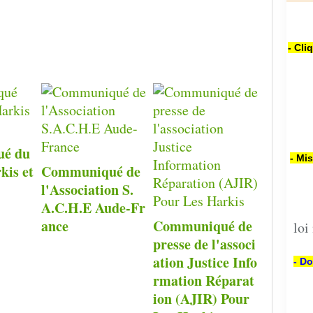
- Cli
é du
- Mi
kis et
Communiqué de
l'Association S.
A.C.H.E Aude-Fr
ance
Communiqué de
loi
presse de l'associ
ation Justice Info
- Do
rmation Réparat
ion (AJIR) Pour