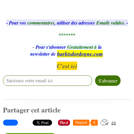
- Pour vos
commentaires
, utiliser des adresses
Emails valides
. -
*******
-
Pour s'abonner
Gratuitement à
la
harkisdordogne.com
newsletter
de
C'est ici
Partager cet article
Repost
0