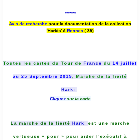
*******
Avis de recherche
pour la documentation de la collection
'Harkis' à
Rennes
( 35)
Toutes les cartes du
Tour de
France
du
14 juillet
au 25 Septembre 2019
, Marche de la fierté
Harki
.
Cliquez
sur la carte
La marche de la fierté
Harki
est une marche
vertueuse « pour » pour aider l’exécutif à