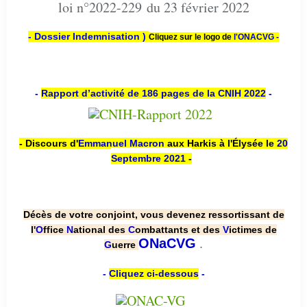
loi n°2022-229 du 23 février 2022
- Dossier Indemnisation )
Cliquez sur le logo de
l'ONACVG -
-
Rapport d’activité de 186 pages de la CNIH 2022
-
- Discours d'
Emmanuel Macron
aux Harkis à l'Élysée le
20
Septembre 2021
-
Décès de votre conjoint, vous devenez ressortissant de
l'
O
ffice
N
ational des
C
ombattants et des
V
ictimes de
.
ONaCVG
G
uerre
-
Cliquez ci-dessous
-