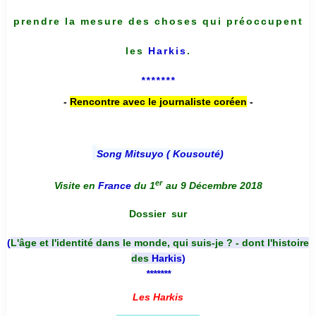
prendre la mesure des choses qui préoccupent
les
Harkis
.
*******
-
Rencontre avec le journaliste coréen
-
Song Mitsuyo ( Kousouté
)
er
Visite en
France
du 1
au 9 Décembre 2018
Dossier
sur
(
L'âge et l'identité dans le monde, qui suis-je ? - dont l'histoire
des
Harkis
)
*******
Les Harkis