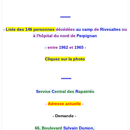
*******
-
Liste des 146 personnes
décédées
au camp
de
Rivesaltes
ou
à l'hôpital du nord de
Perpignan
-
entre
1962
et
1965 -
Cliquez sur la photo
*******
S
ervice
C
entral des
R
apatriés
-
Adresse actuelle
-
- Demande -
66, Boulevard
Sylvain Dumon
,