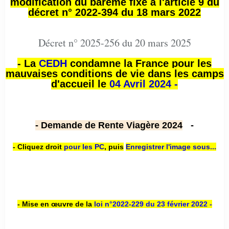
modification du barème fixé à l'article 9 du
décret n° 2022-394 du 18 mars 2022
Décret n° 2025-256 du 20 mars 2025
- La
CEDH
condamne la France pour les
mauvaises conditions de vie dans les camps
d'accueil le
04 Avril 2024 -
- Demande de Rente Viagère 2024
-
- Cliquez droit
pour les PC
,
puis
Enregistrer l'image sous...
- Mise en œuvre de la
loi n
°2022-229
du 23 février 2022 -