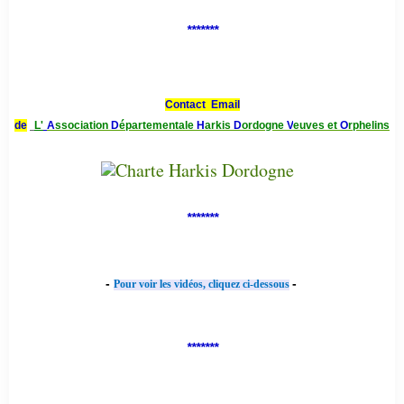
*******
Contact Email
de
L'
A
ssociation
D
épartementale
H
arkis
D
ordogne
V
euves et
O
rphelins
*******
-
-
Pour voir les vidéos, cliquez ci-dessous
*******