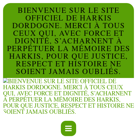
BIENVENUE SUR LE SITE
OFFICIEL DE HARKIS
DORDOGNE. MERCI À TOUS
CEUX QUI, AVEC FORCE ET
DIGNITÉ, S’ACHARNENT À
PERPÉTUER LA MÉMOIRE DES
HARKIS, POUR QUE JUSTICE,
RESPECT ET HISTOIRE NE
SOIENT JAMAIS OUBLIÉS.