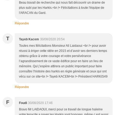
Beau travail de recherche qui nous fait découvrir un drame de
plus subi par les Harkis.<br /> Félicitations à toute l'équipe de
l'ARACAN du Gard.
Répondre
T
Tayeb Kacem
30/08/2020 20:54
Toutes mes félicitations Monsieur Ali Laidaoui <br /> pour avoir
réussi à ériger cette stèle en 2015 et d’avoir ses derniers temps
obtenu grâce à votre courage et votre persévérance
l’agrandissement de ce vaste édifice pour en faire un lieu de
mémoire. Qui j’espère attirera un public important pour faire
connaître l’histoire des harkis en règle générale et ceux qui ont
vécu sur ce site<br /> Tayeb KACEM<br /> Président HARKIS49
Répondre
F
Foudi
30/08/2020 17:46
Bravo Mr LAIDAOUI, merci pour ce travail de longue haleine
votre tenacite a payer les Harkis sont honores. même c est aussi