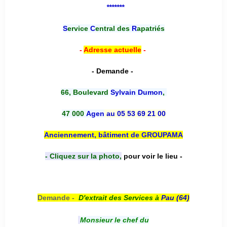
*******
S
ervice
C
entral des
R
apatriés
-
Adresse actuelle
-
- Demande -
66, Boulevard
Sylvain Dumon
,
47 000
Agen
au 05 53 69 21 00
Anciennement, bâtiment de GROUPAMA
- Cliquez sur la photo,
pour voir le lieu -
Demande -
D'e
xtrait des Services à
Pau (64)
Monsieur le chef du