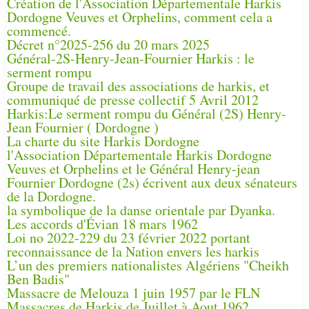
Création de l'Association Départementale Harkis
Dordogne Veuves et Orphelins, comment cela a
commencé.
Décret n°2025-256 du 20 mars 2025
Général-2S-Henry-Jean-Fournier Harkis : le
serment rompu
Groupe de travail des associations de harkis, et
communiqué de presse collectif 5 Avril 2012
Harkis:Le serment rompu du Général (2S) Henry-
Jean Fournier ( Dordogne )
La charte du site Harkis Dordogne
l'Association Départementale Harkis Dordogne
Veuves et Orphelins et le Général Henry-jean
Fournier Dordogne (2s) écrivent aux deux sénateurs
de la Dordogne.
la symbolique de la danse orientale par Dyanka.
Les accords d'Évian 18 mars 1962
Loi no 2022-229 du 23 février 2022 portant
reconnaissance de la Nation envers les harkis
L’un des premiers nationalistes Algériens "Cheikh
Ben Badis"
Massacre de Melouza 1 juin 1957 par le FLN
Massacres de Harkis de Juillet à Aout 1962.