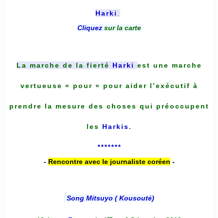
Harki
.
Cliquez
sur la carte
La marche de la fierté
Harki
est une marche
vertueuse « pour » pour aider l’exécutif à
prendre la mesure des choses qui préoccupent
les
Harkis
.
*******
-
Rencontre avec le journaliste coréen
-
Song Mitsuyo ( Kousouté
)
er