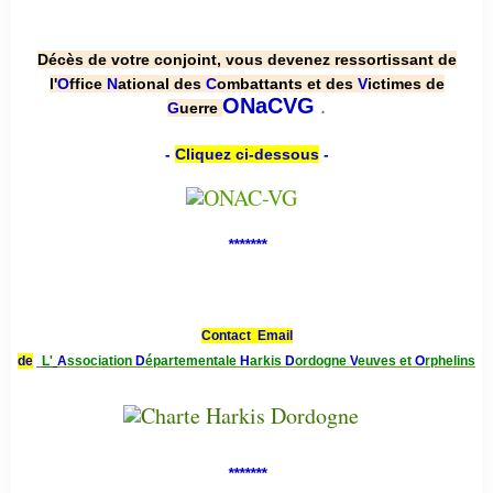
Décès de votre conjoint, vous devenez ressortissant de
l'
O
ffice
N
ational des
C
ombattants et des
V
ictimes de
.
ONaCVG
G
uerre
-
Cliquez ci-dessous
-
*******
Contact Email
de
L'
A
ssociation
D
épartementale
H
arkis
D
ordogne
V
euves et
O
rphelins
*******