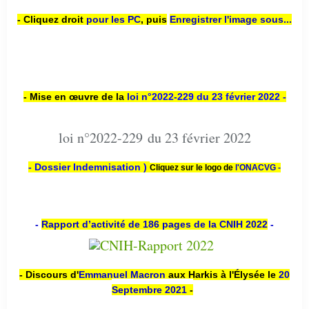
- Cliquez droit
pour les PC
,
puis
Enregistrer l'image sous...
- Mise en œuvre de la
loi n
°2022-229
du 23 février 2022 -
loi n°2022-229 du 23 février 2022
- Dossier Indemnisation )
Cliquez sur le logo de
l'ONACVG -
-
Rapport d’activité de 186 pages de la CNIH 2022
-
- Discours d'
Emmanuel Macron
aux Harkis à l'Élysée le
20
Septembre 2021
-