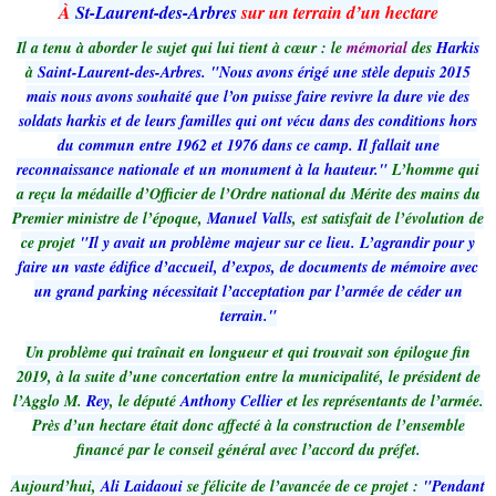
À
St-Laurent-des-Arbres
sur un terrain d’un hectare
Il a tenu à aborder le sujet qui lui tient à cœur : le
mémorial
des
Harkis
à
Saint-Laurent-des-Arbres.
"Nous avons érigé une stèle depuis 2015
mais nous avons souhaité que l’on puisse faire revivre la dure vie des
soldats harkis et de leurs familles qui ont vécu dans des conditions hors
du commun entre 1962 et 1976 dans ce camp. Il fallait une
reconnaissance nationale et un monument à la hauteur."
L’homme qui
a reçu la médaille d’Officier de l’Ordre national du Mérite des mains du
Premier ministre de l’époque,
Manuel Valls
, est satisfait de l’évolution de
ce projet
"Il y avait un problème majeur sur ce lieu. L’agrandir pour y
faire un vaste édifice d’accueil, d’expos, de documents de mémoire avec
un grand parking nécessitait l’acceptation par l’armée de céder un
terrain."
Un problème qui traînait en longueur et qui trouvait son épilogue fin
2019, à la suite d’une concertation entre la municipalité, le président de
l’Agglo M.
Rey
, le député
Anthony Cellier
et les représentants de l’armée.
Près d’un hectare était donc affecté à la construction de l’ensemble
financé par le conseil général avec l’accord du préfet.
Aujourd’hui,
Ali Laidaoui
se félicite de l’avancée de ce projet :
"Pendant