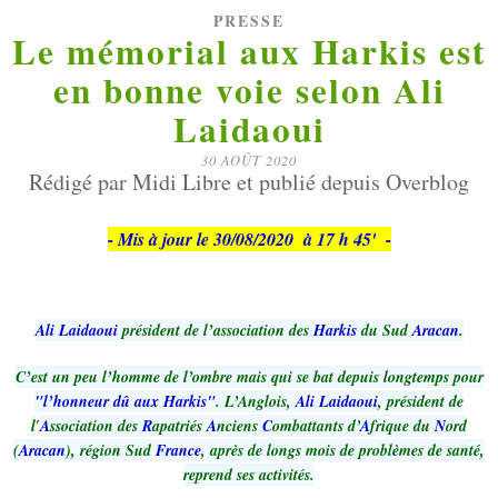
PRESSE
Le mémorial aux Harkis est
en bonne voie selon Ali
Laidaoui
30 AOÛT 2020
Rédigé par Midi Libre et publié depuis Overblog
- Mis à jour le 30/08/2020 à 17 h 45' -
Ali Laidaoui
président de l’association des
Harkis
du Sud
Aracan
.
C’est un peu l’homme de l’ombre mais qui se bat depuis longtemps pour
"l’honneur dû aux Harkis"
. L’Anglois,
Ali Laidaoui
, président de
l
′
A
ssociation des
R
apatriés
A
nciens
C
ombattants d’
A
frique du
N
ord
(
Aracan
), région Sud
France
, après de longs mois de problèmes de santé,
reprend ses activités.