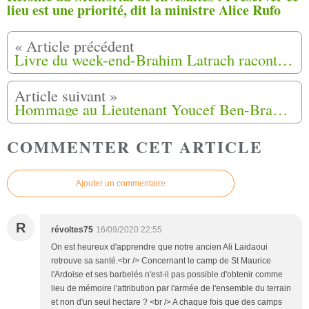
lieu est une priorité, dit la ministre Alice Rufo
Livre du week-end-Brahim Latrach raconte son enfance de harki "La tragédie des sentiments"
Hommage au Lieutenant Youcef Ben-Brahim du samedi 5 Septembre 2020 à Sireuil (24)
COMMENTER CET ARTICLE
Ajouter un commentaire
R
révoltes75
16/09/2020 22:55
On est heureux d'apprendre que notre ancien Ali Laidaoui
retrouve sa santé.<br /> Concernant le camp de St Maurice
l'Ardoise et ses barbelés n'est-il pas possible d'obtenir comme
lieu de mémoire l'attribution par l'armée de l'ensemble du terrain
et non d'un seul hectare ? <br /> A chaque fois que des camps