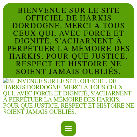
BIENVENUE SUR LE SITE
OFFICIEL DE HARKIS
DORDOGNE. MERCI À TOUS
CEUX QUI, AVEC FORCE ET
DIGNITÉ, S’ACHARNENT À
PERPÉTUER LA MÉMOIRE DES
HARKIS, POUR QUE JUSTICE,
RESPECT ET HISTOIRE NE
SOIENT JAMAIS OUBLIÉS.