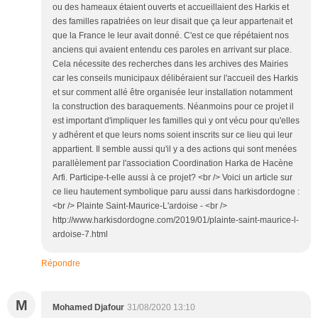
ou des hameaux étaient ouverts et accueillaient des Harkis et
des familles rapatriées on leur disait que ça leur appartenait et
que la France le leur avait donné. C'est ce que répétaient nos
anciens qui avaient entendu ces paroles en arrivant sur place.
Cela nécessite des recherches dans les archives des Mairies
car les conseils municipaux délibéraient sur l'accueil des Harkis
et sur comment allé être organisée leur installation notamment
la construction des baraquements. Néanmoins pour ce projet il
est important d'impliquer les familles qui y ont vécu pour qu'elles
y adhérent et que leurs noms soient inscrits sur ce lieu qui leur
appartient. Il semble aussi qu'il y a des actions qui sont menées
parallèlement par l'association Coordination Harka de Hacène
Arfi. Participe-t-elle aussi à ce projet? <br /> Voici un article sur
ce lieu hautement symbolique paru aussi dans harkisdordogne :
<br /> Plainte Saint-Maurice-L'ardoise - <br />
http://www.harkisdordogne.com/2019/01/plainte-saint-maurice-l-
ardoise-7.html
Répondre
M
Mohamed Djafour
31/08/2020 13:10