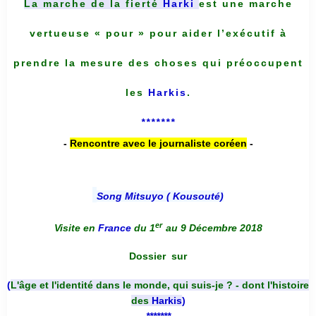
La marche de la fierté
Harki
est une marche
vertueuse « pour » pour aider l’exécutif à
prendre la mesure des choses qui préoccupent
les
Harkis
.
*******
-
Rencontre avec le journaliste coréen
-
Song Mitsuyo ( Kousouté
)
er
Visite en
France
du 1
au 9 Décembre 2018
Dossier
sur
(
L'âge et l'identité dans le monde, qui suis-je ? - dont l'histoire
des
Harkis
)