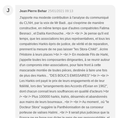
J
Jean Pierre Behar
25/01/2021 09:13
J'apporte ma modeste contribution à l'analyse du communiqué
du CLNH, par la voix de Mr Badi...qui s'exprime de manière
constructive, en même temps que d'autres compatriotes Fatima
Besnaci , et Dalila Kerchouche...<br /> <br /> Je pense qu'il est
temps, que les associations les plus représentatives, et tous les
compatriotes Harkis épris de justice, de vérité et de reparation,
prennent la mesure de ne pas laisser "les Stora-Chikli"...écrire
l'Histoire à leurs places !<br /> <br /> En modeste Fils de Harki,
j'appelle toutes les composantes dirigeantes, à se reunir autour
d'un compromis inter-associations, pour faire front à cette
mascarade montée de toutes pièces, destinée à faire une fois
de plus des Harkis... "DES BOUCS EMISSAIRES" !<br /> <br />
Les Harkis ont payé le prix de leurs engagements et de leur
fidélité, lors des "arrangements des Accords d'Evian en 1962",
dont chacun connait leurs souffrances en qualité d'acteurs !<br
/> <br /> Plus 100000 harkis, trahis, désarmés et abandonnés
aux mains de leurs bourreaux...<br /> <br /> Au moment , où "le
Docteur Stora" suggère la Panthéonisation de sa consoeur
porteuse de valises Halimi...<br /> Il serait plus judicieux que la
France ne se fasse pas dicter le sens de ses responsabilités, et