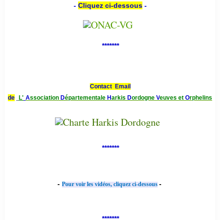
-
Cliquez ci-dessous
-
*******
Contact Email
de
L'
A
ssociation
D
épartementale
H
arkis
D
ordogne
V
euves et
O
rphelins
*******
-
-
Pour voir les vidéos, cliquez ci-dessous
*******