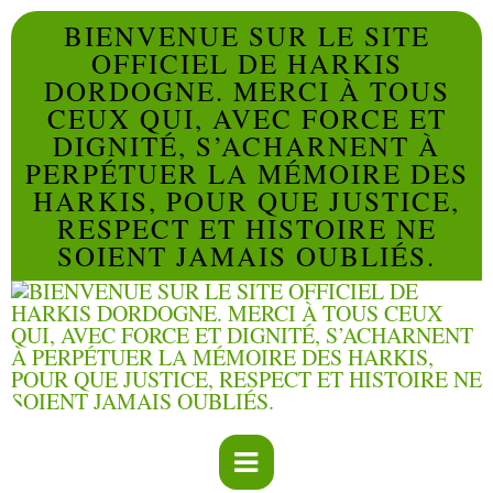
BIENVENUE SUR LE SITE
OFFICIEL DE HARKIS
DORDOGNE. MERCI À TOUS
CEUX QUI, AVEC FORCE ET
DIGNITÉ, S’ACHARNENT À
PERPÉTUER LA MÉMOIRE DES
HARKIS, POUR QUE JUSTICE,
RESPECT ET HISTOIRE NE
SOIENT JAMAIS OUBLIÉS.