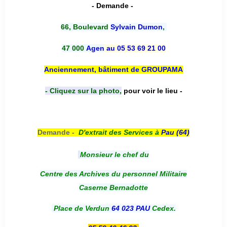
- Demande -
66, Boulevard
Sylvain Dumon
,
47 000
Agen
au 05 53 69 21 00
Anciennement, bâtiment de GROUPAMA
- Cliquez sur la photo,
pour voir le lieu -
Demande -
D'e
xtrait des Services à
Pau (64)
Monsieur le chef du
Centre des Archives du personnel Militaire
Caserne Bernadotte
Place de Verdun
64 023 PAU
Cedex.