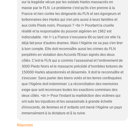
sur la tragédie vécue par les soldats Harkis massacrés en
masse par le FLN. Le probleme c'est qu'ils s'en prenne à la
France et rien contre les dirigeants du FLN et ses égorgeurs et
tortionnaires des Harkis qui s'en pris aussi à leurs familles et
aux civils Pieds noirs. Pourquoi ? <br /> Pourtant la cruelle
réalité et la responsable du pouvoir algérien en 1962 est
indiscutable. <br /> La France s’excusera tôt ou tard cor elle l'a
déjà fait pour d'autres drames. Mais l’Algérie ne va pas s'en tirer
à bon compte. Elle doit reconnaître aussi les crimes du FLN
perpétrés en violation des Accords f'Evian signés des deux
côtés. C'est le FLN qui a commis l’assassinat et l’enlèvement de
3000 Pieds Noirs et le massacre précédé d’horribles tortures de
150000 Harkis abandonnés et désarmés. Il doit le reconnaître et
s'excuser. Sans parler des biens volés et les terres confisquées
que l'Algérie doit indemniser. La réconciliation des memoires
exige que soit reconnues toutes les exactions commises des
deux côtés. <br /> Pour l'instant la malédiction des victimes qui
ont subi les injustices et les assassinats à grande échelle
d'innocents, de femmes et d' enfants ont mené l'Algérie un pays
immensément à la dictature et â la ruine.
Répondre