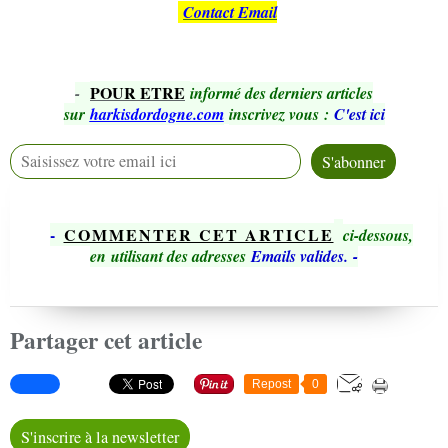
Contact Email
POUR ETRE
-
informé des derniers articles
sur
harkisdordogne.com
inscrivez vous
:
C'est ici
-
COMMENTER CET ARTICLE
ci-dessous,
en utilisant des adresses
Emails valides.
-
Partager cet article
Repost
0
S'inscrire à la newsletter