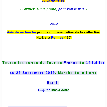
05 59 40 46 92
-
Cliquez sur la photo
,
pour voir le lieu
-
*******
Avis de recherche
pour la documentation de la collection
'Harkis' à
Rennes
( 35)
Toutes les cartes du
Tour de
France
du
14 juillet
au 25 Septembre 2019
, Marche de la fierté
Harki
.
Cliquez
sur la carte