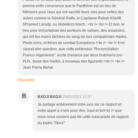
prenne enfin conscience que le Panthéon est un lieu de
Mémoire pour ceux qui ont sacrifié leurs vies pour celles des
autres comme le Général Raffa, le Capitaine Rabah Kheliff,
M'hamed Laradji, ou Abdelkrim Klech...<br /> <br /> Et non, le
lieu pour immortaliser des porteurs de valises, des assassins,
qui ont les mains tâchées du sang de nos compatriotes Harkis,
Pieds noirs, et frères de combat Européens !<br /> <br /> Il ne
saurait etre question, que cette prétendue "Reconciliation
Franco-Algerienne", écrite d'avance par deux historiens pro-
FLN...fasse des Harkis, à nouveau des figurants !<br /> <br />
Jean Pierre Behar
Répondre
B
BADJI BADJI
25/01/2021 12:07
Je partage entièrement votre avis sur ce rapport et
votre appel à s'unir pour dire, haut et fort<br /> que
nous nous voulons pas de cette mascarade de rapport
du traitre "Stora".