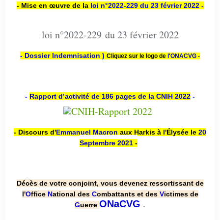
- Mise en œuvre de la
loi n
°2022-229
du 23 février 2022 -
loi n°2022-229 du 23 février 2022
- Dossier Indemnisation )
Cliquez sur le logo de
l'ONACVG -
-
Rapport d’activité de 186 pages de la CNIH 2022
-
- Discours d'
Emmanuel Macron
aux Harkis à l'Élysée le
20
Septembre 2021
-
Décès de votre conjoint, vous devenez ressortissant de
l'
O
ffice
N
ational des
C
ombattants et des
V
ictimes de
.
ONaCVG
G
uerre