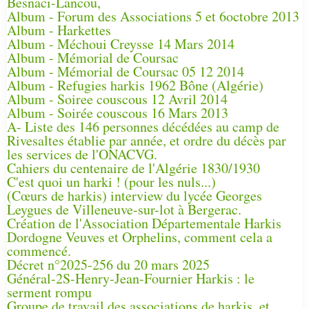
Besnaci-Lancou,
Album - Forum des Associations 5 et 6octobre 2013
Album - Harkettes
Album - Méchoui Creysse 14 Mars 2014
Album - Mémorial de Coursac
Album - Mémorial de Coursac 05 12 2014
Album - Refugies harkis 1962 Bône (Algérie)
Album - Soiree couscous 12 Avril 2014
Album - Soirée couscous 16 Mars 2013
A- Liste des 146 personnes décédées au camp de
Rivesaltes établie par année, et ordre du décès par
les services de l'ONACVG.
Cahiers du centenaire de l'Algérie 1830/1930
C'est quoi un harki ! (pour les nuls...)
(Cœurs de harkis) interview du lycée Georges
Leygues de Villeneuve-sur-lot à Bergerac.
Création de l'Association Départementale Harkis
Dordogne Veuves et Orphelins, comment cela a
commencé.
Décret n°2025-256 du 20 mars 2025
Général-2S-Henry-Jean-Fournier Harkis : le
serment rompu
Groupe de travail des associations de harkis, et