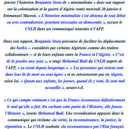
janvier l'historien
Benjamin Stora
de « minimalisme » dans son rapport
sur la colonisation et la guerre d'Algérie remis mercredi 20 janvier à
Emmanuel Macron. «
L’historien minimaliste s'est abstenu de tout débat
ou avis contradictoire, pourtant nécessaire en démocratie
», accuse le
CNLH
dans un communiqué transmis à l'AFP.
Dans son rapport,
Benjamin Stora
préconise de faciliter les déplacements
des
harkis
-- considérés par certains Algériens comme des traîtres
collaborateurs -- et de leurs enfants entre la
France
et l'
Algérie
. «
C’est
de la poudre aux yeux
», a réagi
Mohamed Badi
du
CNLH
auprès de
l'AFP, «
ça existe depuis longtemps
». «
Les personnes qui restent sont
dans leur lit de mort ou sont âgées
» et ne retourneront pas en
Algérie
,
selon lui. «
Quant aux enfants, les jeunes, quand ils y vont, ils sont mal
accueillis
», assure-t-il.
«
Ce qui compte vraiment c'est que la France reconnaisse définitivement
le mal qu'elle a fait. En cachant cette partie de l'Histoire, elle fausse
l’Histoire
», insiste
Mohamed Badi
. Une revendication appuyée dans le
communiqué qui réclame «
la vérité, la reconnaissance, la justice, la
réparation
». Le
CNLH
souhaite «
la reconnaissance par l'État français