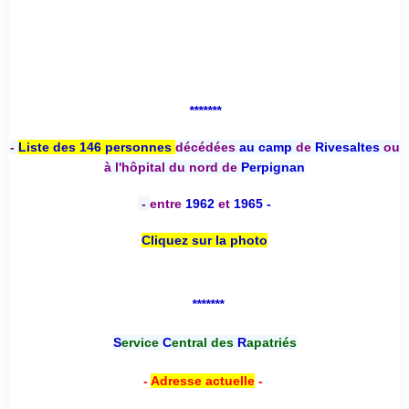
*******
-
Liste des 146 personnes
décédées
au camp
de
Rivesaltes
ou
à l'hôpital du nord de
Perpignan
-
entre
1962
et
1965 -
Cliquez sur la photo
*******
S
ervice
C
entral des
R
apatriés
-
Adresse actuelle
-