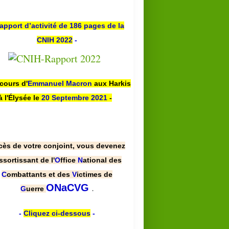
apport d’activité de 186 pages de la
CNIH 2022
-
scours d'
Emmanuel Macron
aux Harkis
à l'Élysée le
20 Septembre 2021
-
cès de votre conjoint, vous devenez
ssortissant de l'
O
ffice
N
ational des
C
ombattants et des
V
ictimes de
.
ONaCVG
G
uerre
-
Cliquez ci-dessous
-