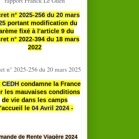
rapport Franck Le Guen
ret n° 2025-256 du 20 mars
25
portant modification du
arème fixé à l'article 9 du
ret n° 2022-394 du 18 mars
2022
et n° 2025-256 du 20 mars 2025
a
CEDH
condamne la France
r les mauvaises conditions
de vie dans les camps
'accueil le
04 Avril 2024 -
mande de Rente Viagère 2024