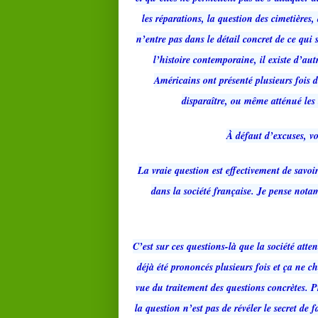
les réparations, la question des cimetière
n’entre pas dans le détail concret de ce qui 
l’histoire contemporaine, il existe d’aut
Américains ont présenté plusieurs fois 
disparaître, ou même atténué les
À défaut d’excuses, vo
La vraie question est effectivement de savo
dans la société française. Je pense not
C’est sur ces questions-là que la société at
déjà été prononcés plusieurs fois et ça ne c
vue du traitement des questions concrètes. P
la question n’est pas de révéler le secret de