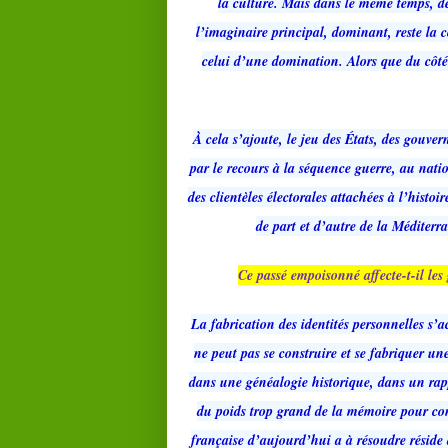
la culture. Mais dans le même temps, des
l’imaginaire principal, dominant, reste la 
celui d’une domination. Alors que du côté f
À cela s’ajoute, le jeu des États, des gouve
par le recours à la séquence guerre, au natio
des clientèles électorales attachées à l’histoi
de part et d’autre de la Méditerr
Ce passé empoisonné affecte-t-il les
La fabrication des identités personnelles s’a
ne peut pas se construire et se fabriquer u
dans une généalogie historique, dans un rapp
du poids trop grand de la mémoire pour con
française d’aujourd’hui a à résoudre réside d