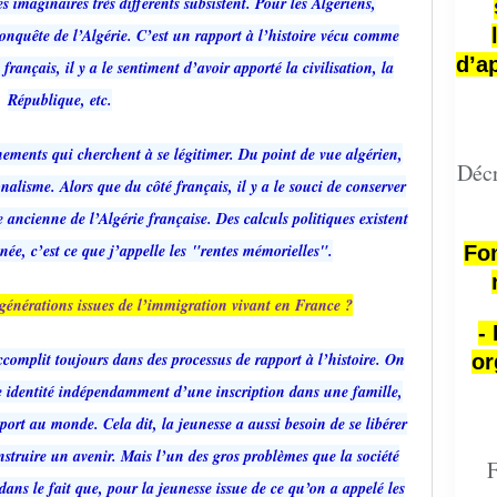
 imaginaires très différents subsistent. Pour les Algériens,
conquête de l’Algérie. C’est un rapport à l’histoire vécu comme
d’a
rançais, il y a le sentiment d’avoir apporté la civilisation, la
République, etc.
rnements qui cherchent à se légitimer. Du point de vue algérien,
Décr
nalisme. Alors que du côté français, il y a le souci de conserver
re ancienne de l’Algérie française. Des calculs politiques existent
anée, c’est ce que j’appelle les "rentes mémorielles".
Fon
 générations issues de l’immigration vivant en France ?
-
ccomplit toujours dans des processus de rapport à l’histoire. On
or
ne identité indépendamment d’une inscription dans une famille,
ort au monde. Cela dit, la jeunesse a aussi besoin de se libérer
struire un avenir. Mais l’un des gros problèmes que la société
F
ans le fait que, pour la jeunesse issue de ce qu’on a appelé les