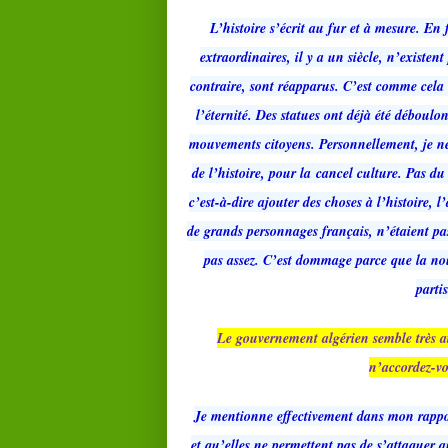
L’histoire s’écrit au fur et à mesure. En
extraordinaires, il y a un siècle, n’existe
contraire, sont réapparus. C’est comme cela 
l’éternité. Des statues ont déjà été déboulo
mouvements citoyens. Personnellement, je ne 
de l’histoire, pour la cancel culture. Pas du
c’est-à-dire ajouter des choses à l’histoire
de grands personnages français, n’étaient pas
pas assez. C’est dommage parce que la nou
parti
Le gouvernement algérien semble très a
n’accordez-vo
Je mentionne effectivement dans mon rapport
et qu’elles ne permettent pas de s’attaquer 