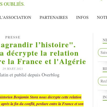
L'ASSOCIATION
PARTENAIRES
INFOS
NOT
PRESSE
N
 agrandir l’histoire".
 décrypte la relation
re la France et l'Algérie
R
29 MARS 2021
atin et publié depuis Overblog
I
l’historien Benjamin Stora nous décrypte cette relation
 après la fin du conflit, perdure entre la France et son