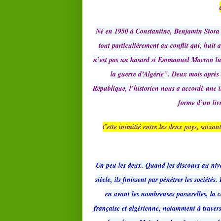
Né en 1950 à Constantine, Benjamin Stora n’a
tout particulièrement au conflit qui, huit 
n’est pas un hasard si Emmanuel Macron lui 
la guerre d’Algérie". Deux mois après
République, l’historien nous a accordé une in
forme d’un livr
Cette inimitié entre les deux pays, soixan
Un peu les deux. Quand les discours au nive
siècle, ils finissent par pénétrer les société
en avant les nombreuses passerelles, la c
française et algérienne, notamment à travers