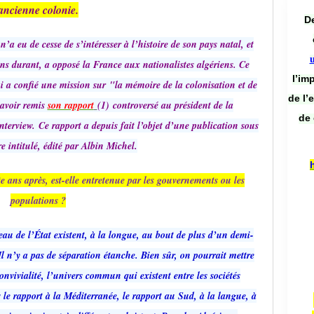
ancienne colonie.
De
 eu de cesse de s’intéresser à l’histoire de son pays natal, et
ans durant, a opposé la France aux nationalistes algériens. Ce
l’im
a confié une mission sur "la mémoire de la colonisation et de
de l’
 avoir remis
son rapport
(1) controversé au président de la
de 
terview. Ce rapport a depuis fait l’objet d’une publication sous
e intitulé, édité par Albin Michel.
te ans après, est-elle entretenue par les gouvernements ou les
populations ?
au de l’État existent, à la longue, au bout de plus d’un demi-
s. Il n’y a pas de séparation étanche. Bien sûr, on pourrait mettre
onvivialité, l’univers commun qui existent entre les sociétés
 le rapport à la Méditerranée, le rapport au Sud, à la langue, à