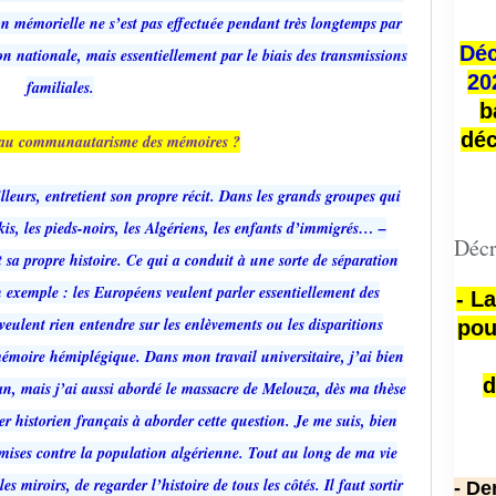
on mémorielle ne s’est pas effectuée pendant très longtemps par
Déc
n nationale, mais essentiellement par le biais des transmissions
20
familiales.
b
déc
il au communautarisme des mémoires ?
leurs, entretient son propre récit. Dans les grands groupes qui
rkis, les pieds-noirs, les Algériens, les enfants d’immigrés… –
Décr
sa propre histoire. Ce qui a conduit à une sorte de séparation
 exemple : les Européens veulent parler essentiellement des
- L
ulent rien entendre sur les enlèvements ou les disparitions
pou
mémoire hémiplégique. Dans mon travail universitaire, j’ai bien
d
an, mais j’ai aussi abordé le massacre de Melouza, dès ma thèse
r historien français à aborder cette question. Je me suis, bien
mises contre la population algérienne. Tout au long de ma vie
les miroirs, de regarder l’histoire de tous les côtés. Il faut sortir
- De