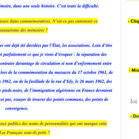
ire, dans une seule histoire. C’est toute la difficulté.
ieurs dates commémoratives. N’est-ce pas entretenir ce
- Cli
autarisme des mémoires ?
 ont déjà été décidées par l’État, les associations. Loin d’être
ent parfaitement ce que je viens d’évoquer : la séparation des
ontraire davantage de circulation et non d’enfermement entre
- Mi
t lors de la commémoration du massacre du 17 octobre 1961, de
s 1962, ou de la fusillade de la rue d’Isly, le 26 mars 1962, des
de pieds-noirs, de l’immigration algérienne en France devraient
uoi pas, essayer de trouver des points communs, des points de
loi
convergence.
- Do
ieux publics des noms de personnalités qui ont marqué cette
Les Français sont-ils prêts ?