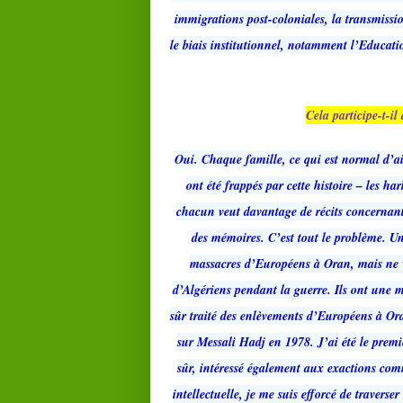
immigrations post-coloniales, la transmissi
le biais institutionnel, notamment l’Educatio
Cela participe-t-
Oui. Chaque famille, ce qui est normal d’ail
ont été frappés par cette histoire – les ha
chacun veut davantage de récits concernant 
des mémoires. C’est tout le problème. Un
massacres d’Européens à Oran, mais ne ve
d’Algériens pendant la guerre. Ils ont une 
sûr traité des enlèvements d’Européens à Or
sur Messali Hadj en 1978. J’ai été le premie
sûr, intéressé également aux exactions com
intellectuelle, je me suis efforcé de traverser 