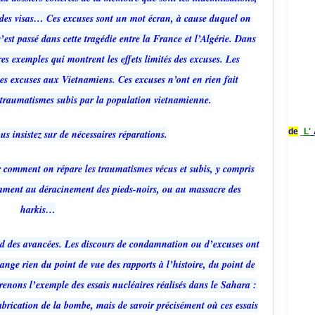
s, des visas… Ces excuses sont un mot écran, à cause duquel on
s’est passé dans cette tragédie entre la France et l’Algérie. Dans
res exemples qui montrent les effets limités des excuses. Les
des excuses aux Vietnamiens. Ces excuses n’ont en rien fait
 traumatismes subis par la population vietnamienne.
de
L'
us insistez sur de nécessaires réparations.
ir comment on répare les traumatismes vécus et subis, y compris
amment au déracinement des pieds-noirs, ou au massacre des
harkis…
tend des avancées. Les discours de condamnation ou d’excuses ont
hange rien du point de vue des rapports à l’histoire, du point de
renons l’exemple des essais nucléaires réalisés dans le Sahara :
 fabrication de la bombe, mais de savoir précisément où ces essais