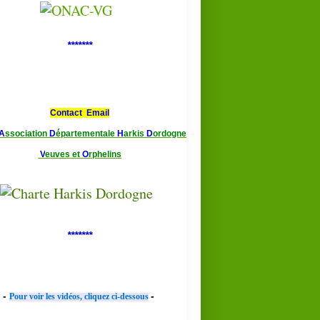
*******
Contact Email
A
ssociation
D
épartementale
H
arkis
D
ordogne
V
euves et
O
rphelins
*******
-
-
Pour voir les vidéos, cliquez ci-dessous