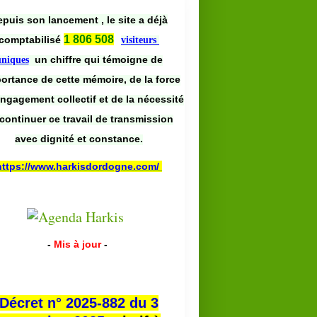
puis son lancement , le site a déjà
1 806 508
comptabilisé
visiteurs
un chiffre qui témoigne de
uniques
portance de cette mémoire, de la force
engagement collectif et de la nécessité
continuer ce travail de transmission
avec dignité et constance.
https://www.harkisdordogne.com/
-
Mis à jour
-
Décret n° 2025-882 du 3