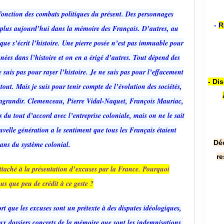
 fonction des combats politiques du présent. Des personnages
-
R
nt plus aujourd’hui dans la mémoire des Français. D’autres, au
que s’écrit l’histoire. Une pierre posée n’est pas immuable pour
nnées dans l’histoire et on en a érigé d’autres. Tout dépend des
suis pas pour rayer l’histoire. Je ne suis pas pour l’effacement
- Di
 tout. Mais je suis pour tenir compte de l’évolution des sociétés,
, l’agrandir. Clemenceau, Pierre Vidal-Naquet, François Mauriac,
 du tout d’accord avec l’entreprise coloniale, mais on ne le sait
velle génération a le sentiment que tous les Français étaient
Dé
sans du système colonial.
re
ttaché à la présentation d’excuses par la France. Pourquoi
us que peu de crédit à ce geste ?
 que les excuses sont un prétexte à des disputes idéologiques,
aux dossiers concrets de la mémoire que sont les indemnisations,