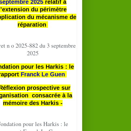
septembre 2025
relatif à
l’extension du périmètre
pplication du mécanisme de
réparation
et n o 2025-882 du 3 septembre
2025
dation pour les Harkis : le
rapport
Franck Le Guen
 Réflexion prospective sur
ganisation consacrée à la
mémoire des Harkis -
ondation pour les Harkis : le