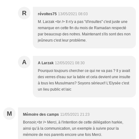
R
révoltes75
13/05/2021 08:03
M. Larzak <br /> Il n'y a pas "d'insultes" c'est juste une
remarque en cette fin du mois de Ramadan respecté
par beaucoup des notres. Maintenant s'ils sont des non
jeûneurs c'est leur problème.
A
A Larzak
12/05/2021 08:30
Pourquoi toujours chercher ce qui ne va pas ? Il y avait
des verres d'eau sur la table et cela devient une insulte
à tous les Musulmans? Soyons sérieux!! L'Elysée c'est
un lieu public et laic
M
Mémoire des camps
11/05/2021 21:23
Bonsoir,<br /> Merci, à l'intention de cette délégation harkie,
ainsi qu’à la communication, un exemple à suivre pour la
mémoire de nos parents encore une fois Merci.