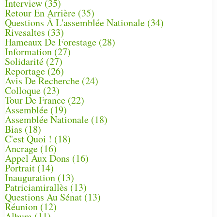
Interview
(35)
Retour En Arrière
(35)
Questions À L'assemblée Nationale
(34)
Rivesaltes
(33)
Hameaux De Forestage
(28)
Information
(27)
Solidarité
(27)
Reportage
(26)
Avis De Recherche
(24)
Colloque
(23)
Tour De France
(22)
Assemblée
(19)
Assemblée Nationale
(18)
Bias
(18)
C'est Quoi !
(18)
Ancrage
(16)
Appel Aux Dons
(16)
Portrait
(14)
Inauguration
(13)
Patriciamirallès
(13)
Questions Au Sénat
(13)
Réunion
(12)
Album
(11)