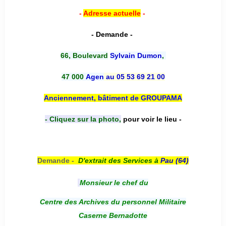
-
Adresse actuelle
-
- Demande -
66, Boulevard
Sylvain Dumon
,
47 000
Agen
au 05 53 69 21 00
Anciennement, bâtiment de GROUPAMA
- Cliquez sur la photo,
pour voir le lieu -
Demande -
D'e
xtrait des Services à
Pau (64)
Monsieur le chef du
Centre des Archives du personnel Militaire
Caserne Bernadotte