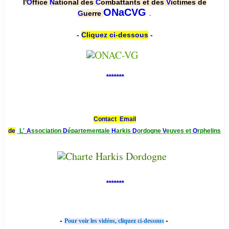
l'
O
ffice
N
ational des
C
ombattants et des
V
ictimes de
.
ONaCVG
G
uerre
-
Cliquez ci-dessous
-
*******
Contact Email
de
L'
A
ssociation
D
épartementale
H
arkis
D
ordogne
V
euves et
O
rphelins
*******
-
-
Pour voir les vidéos, cliquez ci-dessous