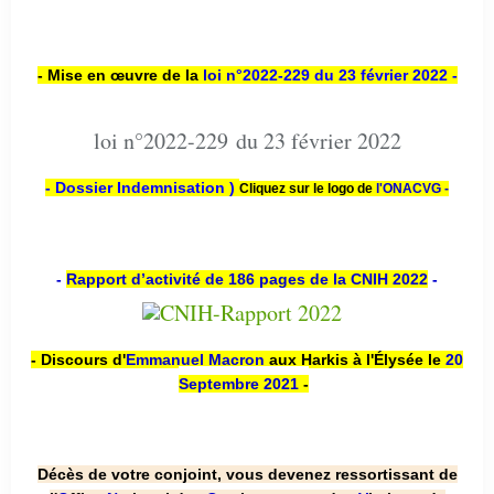
- Mise en œuvre de la
loi n
°2022-229
du 23 février 2022 -
loi n°2022-229 du 23 février 2022
- Dossier Indemnisation )
Cliquez sur le logo de
l'ONACVG -
-
Rapport d’activité de 186 pages de la CNIH 2022
-
- Discours d'
Emmanuel Macron
aux Harkis à l'Élysée le
20
Septembre 2021
-
Décès de votre conjoint, vous devenez ressortissant de