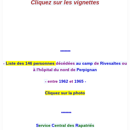
Cliquez sur les vignettes
*******
-
Liste des 146 personnes
décédées
au camp
de
Rivesaltes
ou
à l'hôpital du nord de
Perpignan
-
entre
1962
et
1965 -
Cliquez sur la photo
*******
S
ervice
C
entral des
R
apatriés