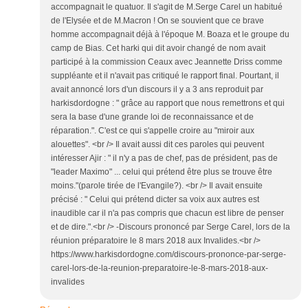
accompagnait le quatuor. Il s'agit de M.Serge Carel un habitué
de l'Elysée et de M.Macron ! On se souvient que ce brave
homme accompagnait déjà à l'époque M. Boaza et le groupe du
camp de Bias. Cet harki qui dit avoir changé de nom avait
participé à la commission Ceaux avec Jeannette Driss comme
suppléante et il n'avait pas critiqué le rapport final. Pourtant, il
avait annoncé lors d'un discours il y a 3 ans reproduit par
harkisdordogne : " grâce au rapport que nous remettrons et qui
sera la base d'une grande loi de reconnaissance et de
réparation.". C'est ce qui s'appelle croire au "miroir aux
alouettes". <br /> Il avait aussi dit ces paroles qui peuvent
intéresser Ajir : " il n'y a pas de chef, pas de président, pas de
"leader Maximo" ... celui qui prétend être plus se trouve être
moins."(parole tirée de l'Evangile?). <br /> Il avait ensuite
précisé : " Celui qui prétend dicter sa voix aux autres est
inaudible car il n'a pas compris que chacun est libre de penser
et de dire.".<br /> -Discours prononcé par Serge Carel, lors de la
réunion préparatoire le 8 mars 2018 aux Invalides.<br />
https://www.harkisdordogne.com/discours-prononce-par-serge-
carel-lors-de-la-reunion-preparatoire-le-8-mars-2018-aux-
invalides