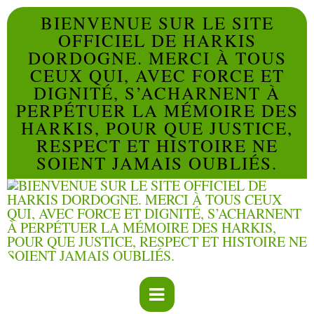
BIENVENUE SUR LE SITE
OFFICIEL DE HARKIS
DORDOGNE. MERCI À TOUS
CEUX QUI, AVEC FORCE ET
DIGNITÉ, S’ACHARNENT À
PERPÉTUER LA MÉMOIRE DES
HARKIS, POUR QUE JUSTICE,
RESPECT ET HISTOIRE NE
SOIENT JAMAIS OUBLIÉS.