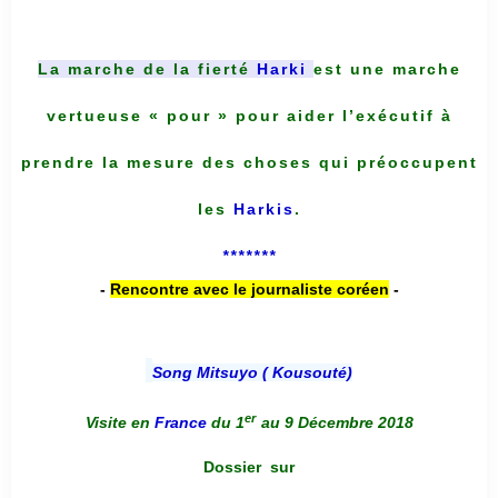
La marche de la fierté
Harki
est une marche
vertueuse « pour » pour aider l’exécutif à
prendre la mesure des choses qui préoccupent
les
Harkis
.
*******
-
Rencontre avec le journaliste coréen
-
Song Mitsuyo ( Kousouté
)
er
Visite en
France
du 1
au 9 Décembre 2018
Dossier
sur