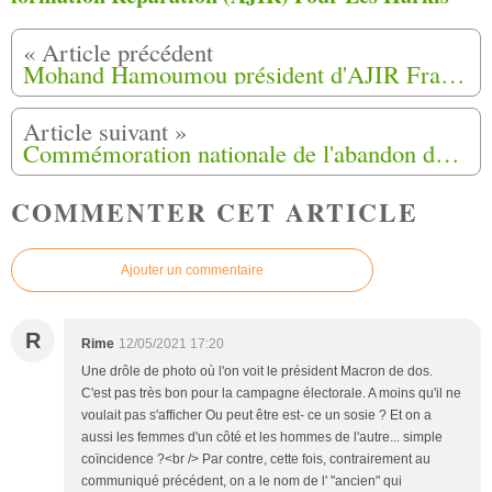
Mohand Hamoumou président d'AJIR France reçu à l'Elysée
Commémoration nationale de l'abandon des Harkis à Saumur (49)
COMMENTER CET ARTICLE
Ajouter un commentaire
R
Rime
12/05/2021 17:20
Une drôle de photo où l'on voit le président Macron de dos.
C'est pas très bon pour la campagne électorale. A moins qu'il ne
voulait pas s'afficher Ou peut être est- ce un sosie ? Et on a
aussi les femmes d'un côté et les hommes de l'autre... simple
coïncidence ?<br /> Par contre, cette fois, contrairement au
communiqué précédent, on a le nom de l' "ancien" qui