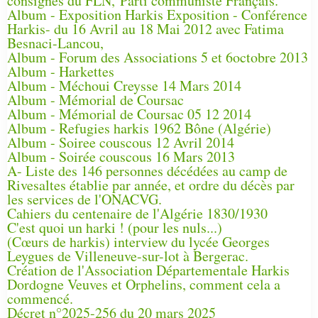
consignes du FLN, Parti communiste Français.
Album - Exposition Harkis Exposition - Conférence
Harkis- du 16 Avril au 18 Mai 2012 avec Fatima
Besnaci-Lancou,
Album - Forum des Associations 5 et 6octobre 2013
Album - Harkettes
Album - Méchoui Creysse 14 Mars 2014
Album - Mémorial de Coursac
Album - Mémorial de Coursac 05 12 2014
Album - Refugies harkis 1962 Bône (Algérie)
Album - Soiree couscous 12 Avril 2014
Album - Soirée couscous 16 Mars 2013
A- Liste des 146 personnes décédées au camp de
Rivesaltes établie par année, et ordre du décès par
les services de l'ONACVG.
Cahiers du centenaire de l'Algérie 1830/1930
C'est quoi un harki ! (pour les nuls...)
(Cœurs de harkis) interview du lycée Georges
Leygues de Villeneuve-sur-lot à Bergerac.
Création de l'Association Départementale Harkis
Dordogne Veuves et Orphelins, comment cela a
commencé.
Décret n°2025-256 du 20 mars 2025