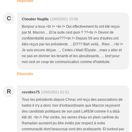
Répondre
C
Chouiter Nagilla
12/05/2021 15:00
Bonjour a tous.<br /> <br /> Oui effectivement ils ont été reçus
par M. Macron.....Et la suite cest quoi ? ??<br /> Devoir de
confidentialité pourquoi???<br /> Depuis 59 ans d'autres ont
étés reçus par les présidents. ....Et??? Bah voilà. ..Rien.....<br />
Je suis encore déçue. .... Certes c'était l'Élysée....mais y aller et
ne pas en donner les tenants et les aboutissants...... bref pour
moi cest un coup de communication comme d'habitude.
Répondre
R
revoltes75
12/05/2021 01:51
Tous les présidents depuis Chirac ont reçu des associations de
harkis il n'y a donc rien d'extraordinaire que Macron reçoivent
des candidats politiques de son parti LaREM comme il a déjà
été dit. <br /> Par contre, les verres d'eau en plein carême du
Ramadan auraient pu être évités par respect à notre
communauté dont beaucoup sont des pratiquants. Et surtout par