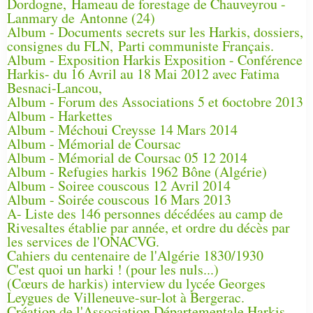
Dordogne, Hameau de forestage de Chauveyrou -
Lanmary de Antonne (24)
Album - Documents secrets sur les Harkis, dossiers,
consignes du FLN, Parti communiste Français.
Album - Exposition Harkis Exposition - Conférence
Harkis- du 16 Avril au 18 Mai 2012 avec Fatima
Besnaci-Lancou,
Album - Forum des Associations 5 et 6octobre 2013
Album - Harkettes
Album - Méchoui Creysse 14 Mars 2014
Album - Mémorial de Coursac
Album - Mémorial de Coursac 05 12 2014
Album - Refugies harkis 1962 Bône (Algérie)
Album - Soiree couscous 12 Avril 2014
Album - Soirée couscous 16 Mars 2013
A- Liste des 146 personnes décédées au camp de
Rivesaltes établie par année, et ordre du décès par
les services de l'ONACVG.
Cahiers du centenaire de l'Algérie 1830/1930
C'est quoi un harki ! (pour les nuls...)
(Cœurs de harkis) interview du lycée Georges
Leygues de Villeneuve-sur-lot à Bergerac.
Création de l'Association Départementale Harkis