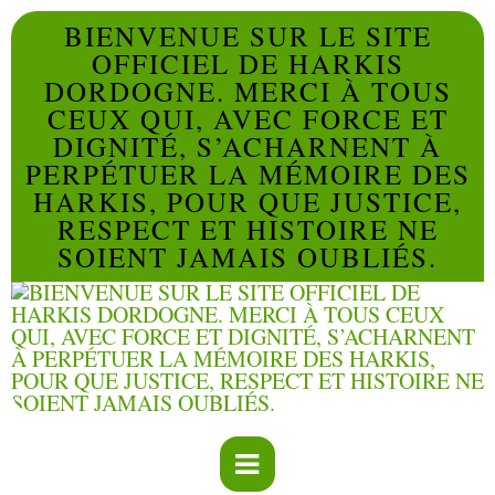
BIENVENUE SUR LE SITE
OFFICIEL DE HARKIS
DORDOGNE. MERCI À TOUS
CEUX QUI, AVEC FORCE ET
DIGNITÉ, S’ACHARNENT À
PERPÉTUER LA MÉMOIRE DES
HARKIS, POUR QUE JUSTICE,
RESPECT ET HISTOIRE NE
SOIENT JAMAIS OUBLIÉS.