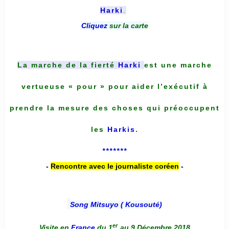
Harki
.
Cliquez
sur la carte
La marche de la fierté
Harki
est une marche
vertueuse « pour » pour aider l’exécutif à
prendre la mesure des choses qui préoccupent
les
Harkis
.
*******
-
Rencontre avec le journaliste coréen
-
Song Mitsuyo ( Kousouté
)
er
Visite en
France
du 1
au 9 Décembre 2018