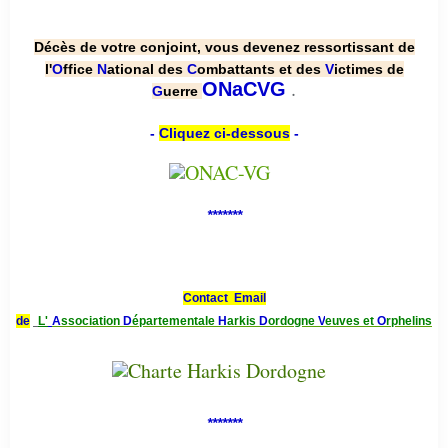
Décès de votre conjoint, vous devenez ressortissant de
l'
O
ffice
N
ational des
C
ombattants et des
V
ictimes de
.
ONaCVG
G
uerre
-
Cliquez ci-dessous
-
*******
Contact Email
de
L'
A
ssociation
D
épartementale
H
arkis
D
ordogne
V
euves et
O
rphelins
*******