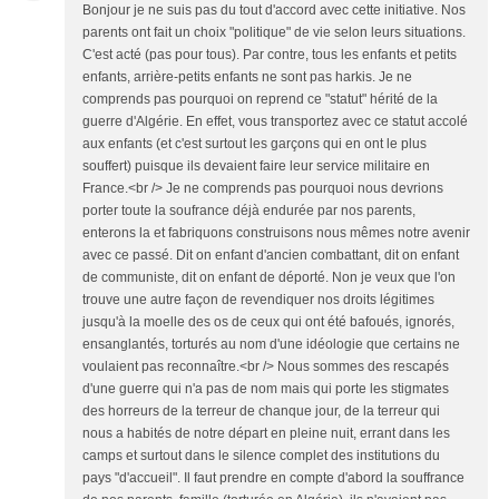
Bonjour je ne suis pas du tout d'accord avec cette initiative. Nos
parents ont fait un choix "politique" de vie selon leurs situations.
C'est acté (pas pour tous). Par contre, tous les enfants et petits
enfants, arrière-petits enfants ne sont pas harkis. Je ne
comprends pas pourquoi on reprend ce "statut" hérité de la
guerre d'Algérie. En effet, vous transportez avec ce statut accolé
aux enfants (et c'est surtout les garçons qui en ont le plus
souffert) puisque ils devaient faire leur service militaire en
France.<br /> Je ne comprends pas pourquoi nous devrions
porter toute la soufrance déjà endurée par nos parents,
enterons la et fabriquons construisons nous mêmes notre avenir
avec ce passé. Dit on enfant d'ancien combattant, dit on enfant
de communiste, dit on enfant de déporté. Non je veux que l'on
trouve une autre façon de revendiquer nos droits légitimes
jusqu'à la moelle des os de ceux qui ont été bafoués, ignorés,
ensanglantés, torturés au nom d'une idéologie que certains ne
voulaient pas reconnaître.<br /> Nous sommes des rescapés
d'une guerre qui n'a pas de nom mais qui porte les stigmates
des horreurs de la terreur de chanque jour, de la terreur qui
nous a habités de notre départ en pleine nuit, errant dans les
camps et surtout dans le silence complet des institutions du
pays "d'accueil". Il faut prendre en compte d'abord la souffrance