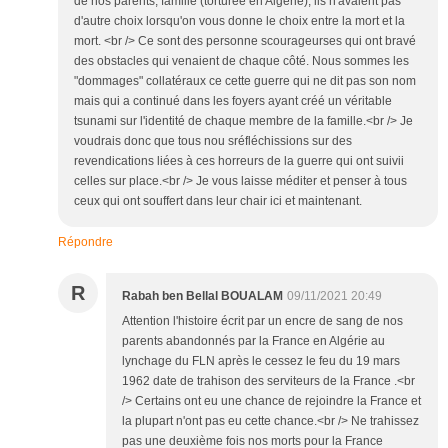
de nos parents, famille (torturée en Algérie), ils n'avaient pas
d'autre choix lorsqu'on vous donne le choix entre la mort et la
mort. <br /> Ce sont des personne scourageurses qui ont bravé
des obstacles qui venaient de chaque côté. Nous sommes les
"dommages" collatéraux ce cette guerre qui ne dit pas son nom
mais qui a continué dans les foyers ayant créé un véritable
tsunami sur l'identité de chaque membre de la famille.<br /> Je
voudrais donc que tous nou sréfléchissions sur des
revendications liées à ces horreurs de la guerre qui ont suivii
celles sur place.<br /> Je vous laisse méditer et penser à tous
ceux qui ont souffert dans leur chair ici et maintenant.
Répondre
R
Rabah ben Bellal BOUALAM
09/11/2021 20:49
Attention l'histoire écrit par un encre de sang de nos
parents abandonnés par la France en Algérie au
lynchage du FLN après le cessez le feu du 19 mars
1962 date de trahison des serviteurs de la France .<br
/> Certains ont eu une chance de rejoindre la France et
la plupart n'ont pas eu cette chance.<br /> Ne trahissez
pas une deuxième fois nos morts pour la France