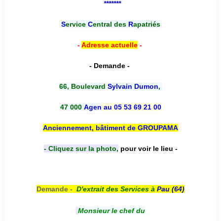
*******
S
ervice
C
entral des
R
apatriés
-
Adresse actuelle
-
- Demande -
66, Boulevard
Sylvain Dumon
,
47 000
Agen
au 05 53 69 21 00
Anciennement, bâtiment de GROUPAMA
- Cliquez sur la photo,
pour voir le lieu -
Demande -
D'e
xtrait des Services à
Pau (64)
Monsieur le chef du