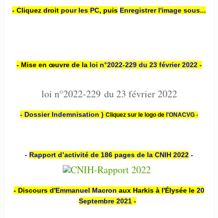
- Cliquez droit
pour les PC
,
puis
Enregistrer l'image sous...
- Mise en œuvre de la
loi n
°2022-229
du 23 février 2022 -
loi n°2022-229 du 23 février 2022
- Dossier Indemnisation )
Cliquez sur le logo de
l'ONACVG -
-
Rapport d’activité de 186 pages de la CNIH 2022
-
- Discours d'
Emmanuel Macron
aux Harkis à l'Élysée le
20
Septembre 2021
-