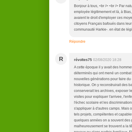
Bonjour à tous, <br /> <br /> Par nat
employée légitimement et là, à Bias, 
avaient le droit d'employer ces moye
citoyens Français bafoués dans leur
communauté Harkie-. en état de légi
Répondre
R
révoltes75
02/08/2020 18:28
A cette époque il y avait des hommes
déterminés qui ont mené un combat 
nouvelles générations pour faire du
historique. On y reconstruirait des 
conserverait les archives, exposer l
visites pour expliquer l'arrivee, l'e
l'échec scolaire et les discriminatio
s'appliquer à d'autres camps. Mais 
tels projets, compétentes et capables
quelques années on a souvent des ge
malheureusement se trouvent a la tê