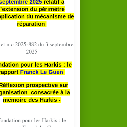
septembre 2025
relatif à
l’extension du périmètre
pplication du mécanisme de
réparation
et n o 2025-882 du 3 septembre
2025
dation pour les Harkis : le
rapport
Franck Le Guen
 Réflexion prospective sur
ganisation consacrée à la
mémoire des Harkis -
ondation pour les Harkis : le