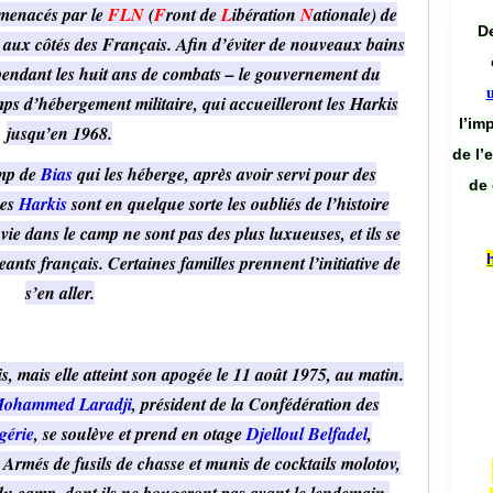
menacés par le
FLN
(
F
ront de
L
ibération
N
ationale) de
De
 aux côtés des Français. Afin d’éviter de nouveaux bains
 pendant les huit ans de combats – le gouvernement du
ps d’hébergement militaire, qui accueilleront les Harkis
l’im
jusqu’en 1968.
de l’
amp de
Bias
qui les héberge, après avoir servi pour des
de 
Les
Harkis
sont en quelque sorte les oubliés de l’histoire
vie dans le camp ne sont pas des plus luxueuses, et ils se
eants français. Certaines familles prennent l’initiative de
s’en aller.
s, mais elle atteint son apogée le 11 août 1975, au matin.
ohammed Laradji
, président de la Confédération des
gérie
, se soulève et prend en otage
Djelloul Belfadel
,
 Armés de fusils de chasse et munis de cocktails molotov,
if du camp, dont ils ne bougeront pas avant le lendemain.