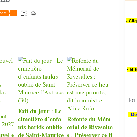
post
0
- Cli
- Mi
loi
Fait du jour : Le
- Do
cimetière d’enfa
Refonte du Mém
nts harkis oublié
orial de Rivesalte
uvel e
de Saint-Maurice
s : Préserver ce li