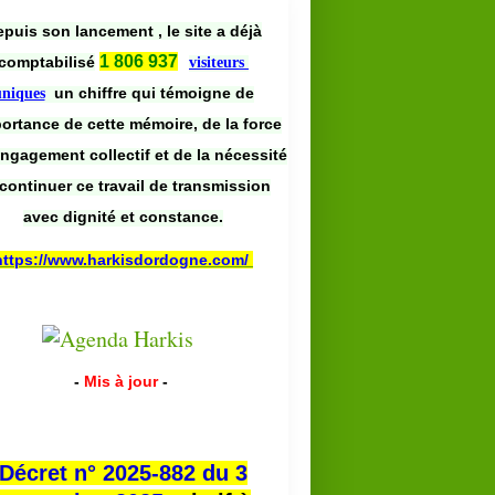
puis son lancement , le site a déjà
1 806 937
comptabilisé
visiteurs
un chiffre qui témoigne de
uniques
portance de cette mémoire, de la force
engagement collectif et de la nécessité
continuer ce travail de transmission
avec dignité et constance.
https://www.harkisdordogne.com/
-
Mis à jour
-
Décret n° 2025-882 du 3