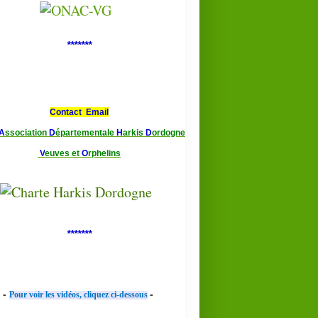
*******
Contact Email
A
ssociation
D
épartementale
H
arkis
D
ordogne
V
euves et
O
rphelins
*******
-
-
Pour voir les vidéos, cliquez ci-dessous