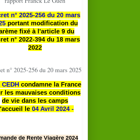
rapport Franck Le Guen
ret n° 2025-256 du 20 mars
25
portant modification du
arème fixé à l'article 9 du
ret n° 2022-394 du 18 mars
2022
et n° 2025-256 du 20 mars 2025
a
CEDH
condamne la France
r les mauvaises conditions
de vie dans les camps
'accueil le
04 Avril 2024 -
mande de Rente Viagère 2024