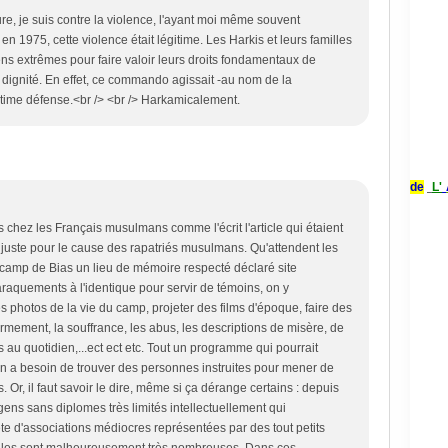
ure, je suis contre la violence, l'ayant moi même souvent
en 1975, cette violence était légitime. Les Harkis et leurs familles
ns extrêmes pour faire valoir leurs droits fondamentaux de
 dignité. En effet, ce commando agissait -au nom de la
time défense.<br /> <br /> Harkamicalement.
de
L'
 chez les Français musulmans comme l'écrit l'article qui étaient
juste pour le cause des rapatriés musulmans. Qu'attendent les
 camp de Bias un lieu de mémoire respecté déclaré site
baraquements à l'identique pour servir de témoins, on y
es photos de la vie du camp, projeter des films d'époque, faire des
nfermement, la souffrance, les abus, les descriptions de misère, de
ns au quotidien,...ect ect etc. Tout un programme qui pourrait
on a besoin de trouver des personnes instruites pour mener de
. Or, il faut savoir le dire, même si ça dérange certains : depuis
ns sans diplomes très limités intellectuellement qui
te d'associations médiocres représentées par des tout petits