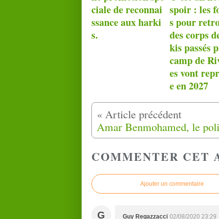
ciale de reconnai
spoir : les f
ssance aux harki
s pour retr
s.
des corps d
kis passés p
camp de Riv
es vont rep
e en 2027
COMMENTER CET 
Ajouter un commentaire
G
Guy Regazzacci
02/08/2020 23:29