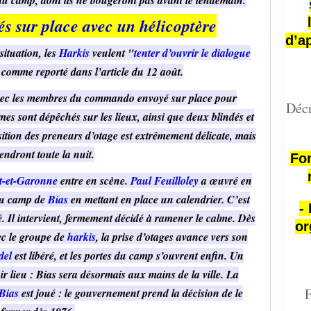
 sur place avec un hélicoptère
d’a
situation, les
Harkis
veulent "
tenter d’ouvrir le dialogue
, comme reporté dans l’article du 12 août.
vec les membres du commando envoyé sur place pour
Décr
es sont dépêchés sur les lieux, ainsi que deux blindés et
ition des preneurs d’otage est extrêmement délicate, mais
tiendront toute la nuit.
Fon
-et-Garonne
entre en scène.
Paul Feuilloley
a œuvré en
du camp de
Bias
en mettant en place un calendrier. C’est
-
 Il intervient, fermement décidé à ramener le calme. Dès
or
ec le groupe de
harkis
, la prise d’otages avance vers son
del
est libéré, et les portes du camp s’ouvrent enfin. Un
 lieu : Bias sera désormais aux mains de la ville. La
F
Bias
est joué : le gouvernement prend la décision de le