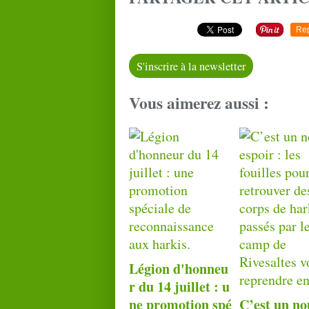
Re
S'inscrire à la newsletter
Vous aimerez aussi :
Légion d'honneu
r du 14 juillet : u
ne promotion spé
C’est un no