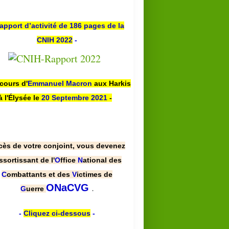
apport d’activité de 186 pages de la
CNIH 2022
-
scours d'
Emmanuel Macron
aux Harkis
à l'Élysée le
20 Septembre 2021
-
cès de votre conjoint, vous devenez
ssortissant de l'
O
ffice
N
ational des
C
ombattants et des
V
ictimes de
.
ONaCVG
G
uerre
-
Cliquez ci-dessous
-