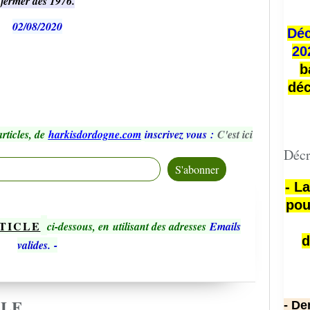
fermer dès 1976.
02/08/2020
Déc
20
b
déc
rticles, de
harkisdordogne.com
inscrivez vous
:
C'est ici
Décr
- L
pou
TICLE
ci-dessous, en utilisant des adresses
Emails
d
valides.
-
CLE
- De