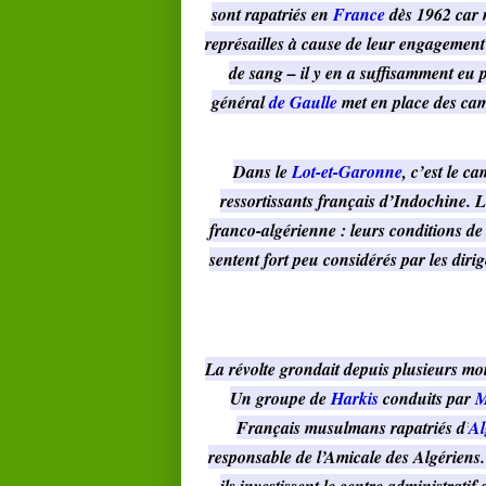
sont rapatriés en
France
dès 1962 car 
représailles à cause de leur engagement
de sang – il y en a suffisamment eu
général
de Gaulle
met en place des cam
Dans le
Lot-et-Garonne
, c’est le c
ressortissants français d’Indochine. 
franco-algérienne : leurs conditions de 
sentent fort peu considérés par les dirig
La révolte grondait depuis plusieurs moi
Un groupe de
Harkis
conduits par
M
Français musulmans rapatriés d’
Al
responsable de l’Amicale des Algériens.
ils investissent le centre administrat