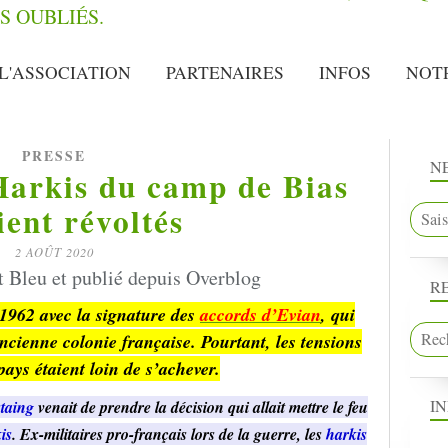
L'ASSOCIATION
PARTENAIRES
INFOS
NOT
PRESSE
N
Harkis du camp de Bias
ient révoltés
2 AOÛT 2020
t Bleu et publié depuis Overblog
R
n 1962 avec la signature des
accords d’Evian
, qui
cienne colonie française. Pourtant, les tensions
pays étaient loin de s’achever.
I
taing
venait de prendre la décision qui allait mettre le feu
is
. Ex-militaires pro-français lors de la guerre, les
harkis