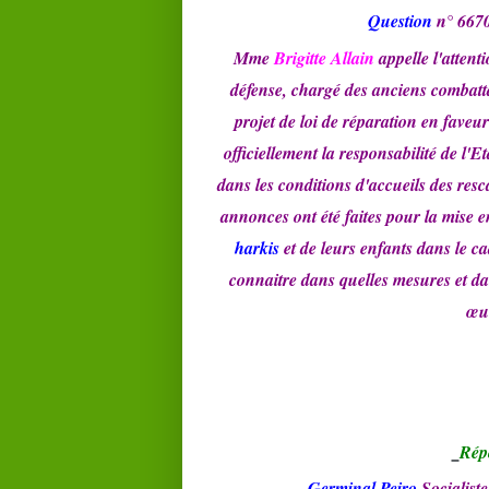
Question
n° 6670
Mme
Brigitte Allain
appelle l'attent
défense, chargé des anciens combatta
projet de loi de réparation en faveu
officiellement la responsabilité de l'
dans les conditions d'accueils des re
annonces ont été faites pour la mise e
harkis
et de leurs enfants dans le ca
connaitre dans quelles mesures et d
œuv
Rép
G
erminal Peiro
Socialiste