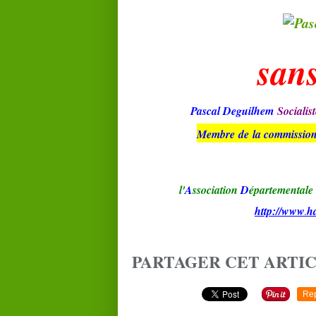
san
Pascal Deguilhem
Socialist
Membre de la
commission 
l'
A
ssociation
D
épartementale
http://www
h
.
PARTAGER CET ARTI
Re