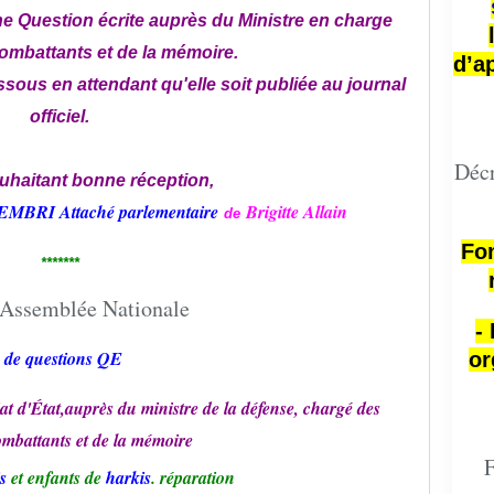
ne Question écrite auprès du Ministre en charge
ombattants et de la mémoire.
d’a
sous en attendant qu'elle soit publiée au journal
officiel.
Décr
uhaitant bonne réception,
MBRI Attaché parlementaire
Brigitte
Allain
de
Fon
*******
-
 de questions QE
or
at d'État,auprès du ministre de la défense, chargé des
ombattants et de la mémoire
F
s
et enfants de
harkis
. réparation