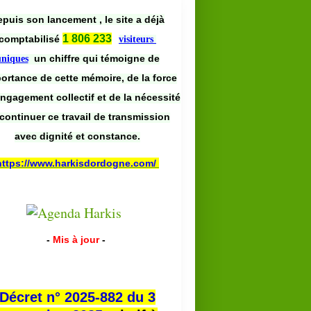
puis son lancement , le site a déjà
1 806 233
comptabilisé
visiteurs
un chiffre qui témoigne de
uniques
portance de cette mémoire, de la force
engagement collectif et de la nécessité
continuer ce travail de transmission
avec dignité et constance.
https://www.harkisdordogne.com/
-
Mis à jour
-
Décret n° 2025-882 du 3