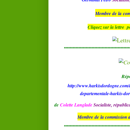
Membre
de
la
com
Cliquez sur la lettre
p
*********************************************
Rép
http://www.harkisdordogne.com/ar
departementale-harkis-do
de
Colette Langlade
Socialiste, républic
Membre de la
commission de
*********************************************