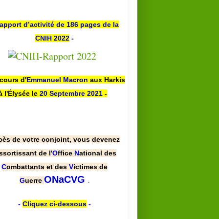
apport d’activité de 186 pages de la
CNIH 2022
-
scours d'
Emmanuel Macron
aux Harkis
à l'Élysée le
20 Septembre 2021
-
cès de votre conjoint, vous devenez
ssortissant de l'
O
ffice
N
ational des
C
ombattants et des
V
ictimes de
.
ONaCVG
G
uerre
-
Cliquez ci-dessous
-