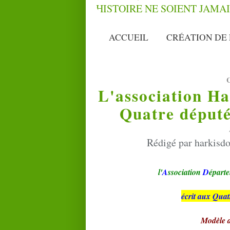
ACCUEIL
CRÉATION DE 
L'association Ha
Quatre député
Rédigé par harkisdo
l'
A
ssociation
D
épart
écrit aux Quat
Modèle d