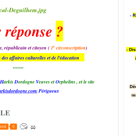
-
R
s réponse
?
e
e, républicain et citoyen (
1
circonscription
)
- Di
des affaires culturelles et de l'éducation
*******
H
arkis
D
ordogne
V
euves et
O
rphelins
,
et le site
Dé
arkisdordogne
com
Périgueux
.
/
re
CLE
post
0