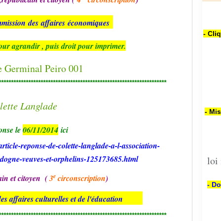
mission
des
affaires
économiques
- Cli
our agrandir , puis droit pour imprimer.
********************************************************************
- Mi
onse le
06/11/2014
ici
ticle-reponse-de-colette-langlade-a-l-association-
rdogne-veuves-et-orphelins-125173685.html
loi
e
ain et citoyen (
3
circonscription
)
- Do
s affaires culturelles et de l'éducation
********************************************************************