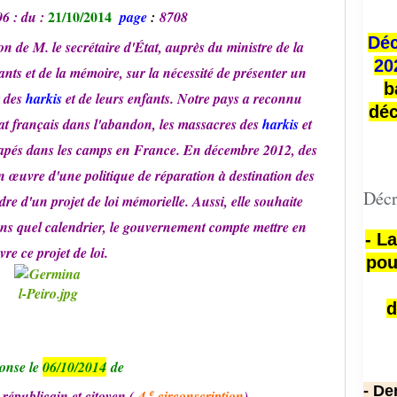
21
/10/2014
6 : du :
page
:
8708
Déc
ion de M. le secrétaire d'État, auprès du ministre de la
20
nts et de la mémoire, sur la nécessité de présenter un
b
r des
harkis
et de leurs enfants. Notre pays a reconnu
déc
Etat français dans l'abandon, les massacres des
harkis
et
scapés dans les camps en France. En décembre 2012, des
n œuvre d'une politique de réparation à destination des
Décr
dre d'un projet de loi mémorielle. Aussi, elle souhaite
ans quel calendrier, le gouvernement compte mettre en
- L
re ce projet de loi.
pou
d
onse le
06/10/2014
de
- De
e
,républicain et citoyen (
4
circonscription
)