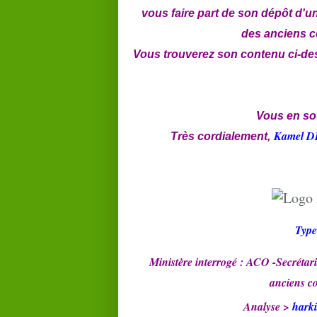
vous faire part de son dépôt d'u
des anciens c
Vous trouverez son contenu ci-des
Vous en so
Kamel DE
Très cordialement,
Type
Ministère interrogé : ACO -Secrétari
anciens c
Analyse >
harki