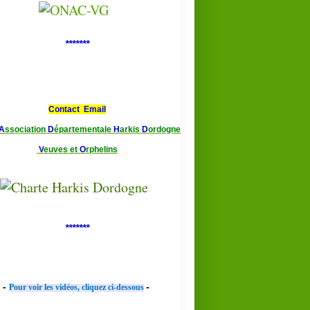
*******
Contact Email
A
ssociation
D
épartementale
H
arkis
D
ordogne
V
euves et
O
rphelins
*******
-
-
Pour voir les vidéos, cliquez ci-dessous