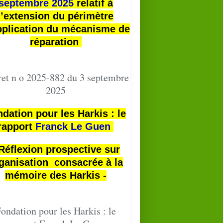
septembre 2025
relatif à
l’extension du périmètre
pplication du mécanisme de
réparation
et n o 2025-882 du 3 septembre
2025
dation pour les Harkis : le
rapport
Franck Le Guen
 Réflexion prospective sur
ganisation consacrée à la
mémoire des Harkis -
ondation pour les Harkis : le