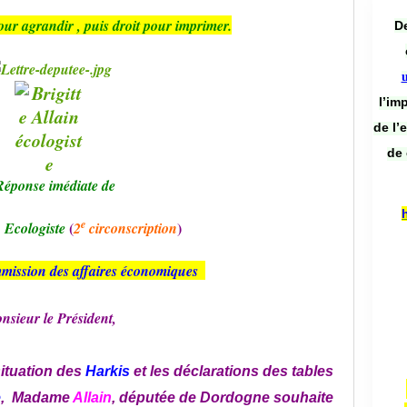
our agrandir , puis droit pour imprimer.
De
l’im
de l’
de 
Réponse imédiate de
e
(
)
n
Ecologiste
2
circonscription
mission
des
affaires
économiques
nsieur le Président,
situation des
Harkis
et les déclarations des tables
e
, Madame
Allain
, députée de Dordogne souhaite