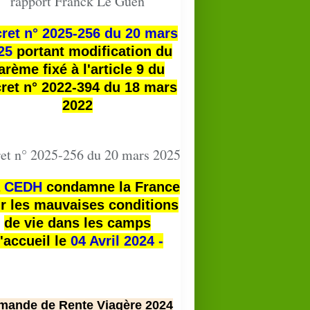
rapport Franck Le Guen
ret n° 2025-256 du 20 mars
25
portant modification du
arème fixé à l'article 9 du
ret n° 2022-394 du 18 mars
2022
et n° 2025-256 du 20 mars 2025
a
CEDH
condamne la France
r les mauvaises conditions
de vie dans les camps
'accueil le
04 Avril 2024 -
mande de Rente Viagère 2024