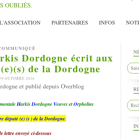
L'ASSOCIATION
PARTENAIRES
INFOS
NOT
COMMUNIQUÉ
N
rkis Dordogne écrit aux
(e)(s) de la Dordogne
19 OCTOBRE 2014
rdogne et publié depuis Overblog
R
ementale
H
arkis
D
ordogne
V
euves et
O
rphelins
re député (e) (s ) de la Dordogne.
I
e lettre envoyé ci-dessous