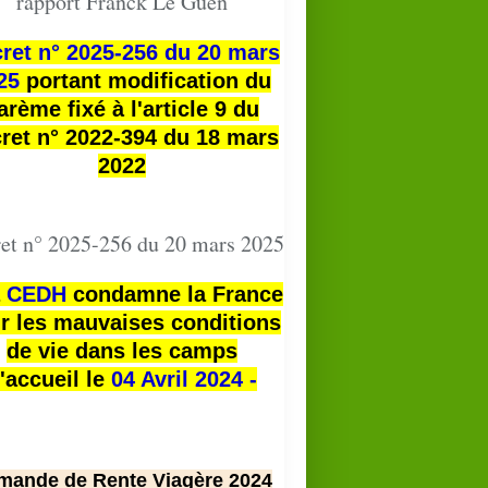
rapport Franck Le Guen
ret n° 2025-256 du 20 mars
25
portant modification du
arème fixé à l'article 9 du
ret n° 2022-394 du 18 mars
2022
et n° 2025-256 du 20 mars 2025
a
CEDH
condamne la France
r les mauvaises conditions
de vie dans les camps
'accueil le
04 Avril 2024 -
mande de Rente Viagère 2024