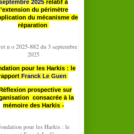
septembre 2025
relatif à
l’extension du périmètre
pplication du mécanisme de
réparation
et n o 2025-882 du 3 septembre
2025
dation pour les Harkis : le
rapport
Franck Le Guen
 Réflexion prospective sur
ganisation consacrée à la
mémoire des Harkis -
ondation pour les Harkis : le