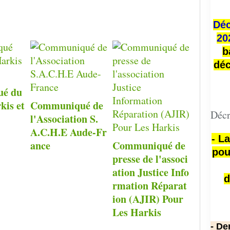
Déc
20
b
déc
é du
kis et
Communiqué de
Décr
l'Association S.
A.C.H.E Aude-Fr
- L
ance
Communiqué de
pou
presse de l'associ
ation Justice Info
d
rmation Réparat
ion (AJIR) Pour
Les Harkis
- De