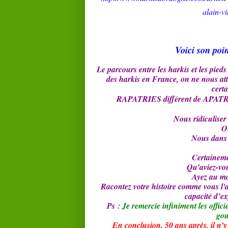
alain-v
Voici son poin
Le parcours entre les harkis et les pieds
des harkis en France, on ne nous att
cert
RAPATRIES différent de APATRIE
Nous ridiculiser 
Où
Nous dans 
Certaineme
Qu’aviez-vou
Ayez au mo
Racontez votre histoire comme vous l'
capacité d’ex
Ps :
Je remercie infiniment les offic
gou
En conclusion, 50 ans après, il n'y