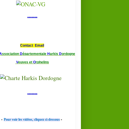
*******
Contact Email
A
ssociation
D
épartementale
H
arkis
D
ordogne
V
euves et
O
rphelins
*******
-
-
Pour voir les vidéos, cliquez ci-dessous