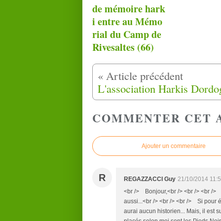
de mémoire hark
i entre au Mémo
rial du Camp de
Rivesaltes (66)
COMMENTER CET 
Ajouter un commentaire
R
REGAZZACCI Guy
21/10/2014 11:
<br /> Bonjour,<br /> <br /> <br />
aussi...<br /> <br /> <br /> Si pour écr
aurai aucun historien... Mais, il est
placés selon moi sont les Pieds Noirs