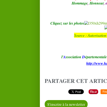
Hommage
,
Honneur
, 
Cliquez sur les photos
Source : Autorisation
l'
A
ssociation
D
épartementale
http://www
h
.
PARTAGER CET ARTI
Re
S'inscrire à la newsletter