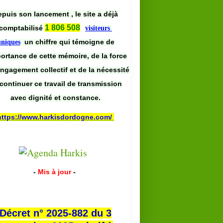
puis son lancement , le site a déjà
1 806 508
comptabilisé
visiteurs
un chiffre qui témoigne de
uniques
portance de cette mémoire, de la force
engagement collectif et de la nécessité
continuer ce travail de transmission
avec dignité et constance.
https://www.harkisdordogne.com/
-
Mis à jour
-
Décret n° 2025-882 du 3