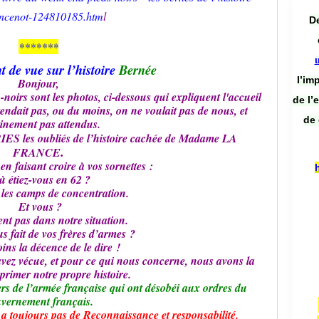
incenot-124810185.htm
l
De
*******
t de vue sur l’histoire
Bernée
l’im
Bonjour,
 -noirs sont les photos, ci-dessous qui expliquent l'accueil
de l’
endait pas, ou du moins, on ne voulait pas de nous, et
de 
ainement pas attendus.
S les oubliés de l’histoire cachée de Madame LA
.
FRANCE
en faisant croire à vos sornettes :
 étiez-vous en 62 ?
les camps de concentration.
Et vous ?
nt pas dans notre situation.
s fait de vos frères d’armes ?
ins la décence de le dire !
avez vécue, et pour ce qui nous concerne, nous avons la
primer notre propre histoire.
iers de l’armée française qui ont désobéi aux ordres du
vernement français.
 a toujours pas de Reconnaissance et responsabilité.