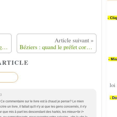
- Cli
L'association Harkis Dordogne écrit aux Quatre député(e)(s) de la Dordogne
Béziers : quand le préfet corrige le discours de Robert Ménard
- Mi
ARTICLE
loi
53
- Do
 Ce commentaire sur le livre est à chaud je pense? Le mien
ire un livre, il fallait qu'il n'y ai que les gens concernés, il n'y
 sur que mis à part les descendant des harkis, les mieux<br />
, ou sympatissants, pour raconter votre calvaire. <br /> <br />