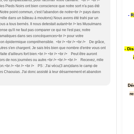
es Pieds Noirs ont bien conscience que notre sort n'a pas été
Notre point commun, c'est l'abandon de notre<br /> pays dans
-
R
mille dans un bâteau à moutons) Nous avons été trahi par un
ous a tous bernés. Il nous detestait autant<br /> les Musulmans
ense qu'il ne faut pas comparer ce qui ne l'est pas; notre
 dramatiques dans ses concéquences<br /> pour votre
ion épidermique compréhensible. <br /> <br /> <br /> De grâce,
autres s'en chargent. Je sais très bien que nombre d'entre vous ont
- Di
faite d'ailleurs fort bien.<br /> <br /> <br /> Peut être auront
lors de nos journées ou autre.<br /> <br /> <br /> Recevez, mlle
on.<br /> <br /> <br /> PS : J'ai vécu(3 ans)dans le camp de
es Chaouias. J'ai donc assisté à leur désarmement et abandon
Dé
re