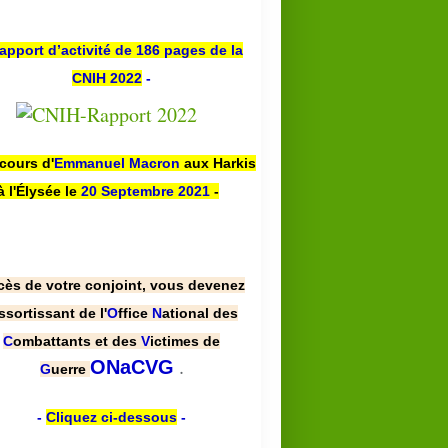
apport d’activité de 186 pages de la
CNIH 2022
-
scours d'
Emmanuel Macron
aux Harkis
à l'Élysée le
20 Septembre 2021
-
cès de votre conjoint, vous devenez
ssortissant de l'
O
ffice
N
ational des
C
ombattants et des
V
ictimes de
.
ONaCVG
G
uerre
-
Cliquez ci-dessous
-