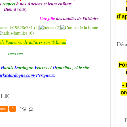
et
respect
à nos Anciens et leurs enfants.
Bien à vous,
d’a
Une fille
des oubliés de l'histoire
de l'auteure,
de diffuser son @Email
Décr
*******
Fon
H
arkis
D
ordogne
V
euves et
O
rphelins
,
et le site
arkisd
ordogne
com
Périgueux
.
/
-
or
CLE
post
0
F