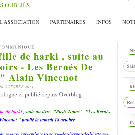
L'ASSOCIATION
PARTENAIRES
INFOS
NOT
COMMUNIQUÉ
N
ille de harki , suite au
Noirs - Les Bernés De
e" Alain Vincenot
R
20 OCTOBRE 2014
rdogne et publié depuis Overblog
lle de harki
,
suite au livre "Pieds-Noirs" - "Les Bernés
Vincenot
"
publié le samedi 18 octobre
I
ivre-du-wenk-end-pieds-noirs---les-bernes-de-l-histoire-