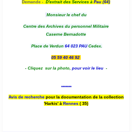
Demande -
D'e
xtrait des Services à
Pau (64)
Monsieur le chef du
Centre des Archives du personnel Militaire
Caserne Bernadotte
Place de Verdun
64 023 PAU
Cedex.
05 59 40 46 92
-
Cliquez sur la photo
,
pour voir le lieu
-
*******
Avis de recherche
pour la documentation de la collection
'Harkis' à
Rennes
( 35)