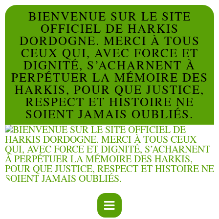
BIENVENUE SUR LE SITE
OFFICIEL DE HARKIS
DORDOGNE. MERCI À TOUS
CEUX QUI, AVEC FORCE ET
DIGNITÉ, S’ACHARNENT À
PERPÉTUER LA MÉMOIRE DES
HARKIS, POUR QUE JUSTICE,
RESPECT ET HISTOIRE NE
SOIENT JAMAIS OUBLIÉS.