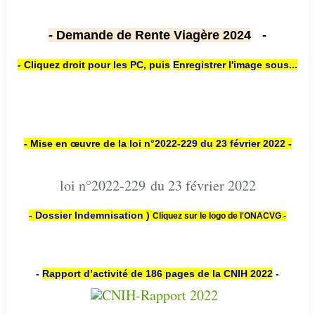
- Demande de Rente Viagère 2024
-
- Cliquez droit
pour les PC
,
puis
Enregistrer l'image sous...
- Mise en œuvre de la
loi n
°2022-229
du 23 février 2022 -
loi n°2022-229 du 23 février 2022
- Dossier Indemnisation )
Cliquez sur le logo de
l'ONACVG -
-
Rapport d’activité de 186 pages de la CNIH 2022
-