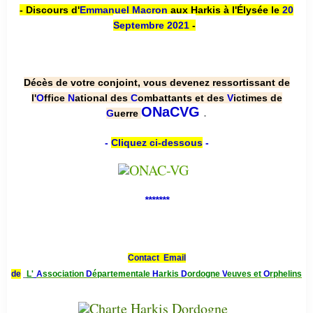
- Discours d'
Emmanuel Macron
aux Harkis à l'Élysée le
20
Septembre 2021
-
Décès de votre conjoint, vous devenez ressortissant de
l'
O
ffice
N
ational des
C
ombattants et des
V
ictimes de
.
ONaCVG
G
uerre
-
Cliquez ci-dessous
-
*******
Contact Email
de
L'
A
ssociation
D
épartementale
H
arkis
D
ordogne
V
euves et
O
rphelins