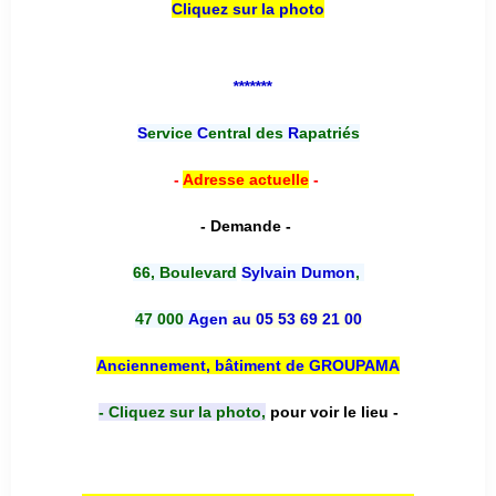
Cliquez sur la photo
*******
S
ervice
C
entral des
R
apatriés
-
Adresse actuelle
-
- Demande -
66, Boulevard
Sylvain Dumon
,
47 000
Agen
au 05 53 69 21 00
Anciennement, bâtiment de GROUPAMA
- Cliquez sur la photo,
pour voir le lieu -