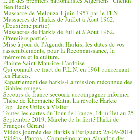
L’un des premiers nationalistes Algériens "Cheikh
Ben Badis"
Massacre de Melouza 1 juin 1957 par le FLN
Massacres de Harkis de Juillet à Aout 1962.
(Deuxième partie)
Massacres de Harkis de Juillet à Aout 1962.
(Première partie)
Mise à jour de l'Agenda Harkis, les dates de vos
rassemblements, pour la Reconnaissance, la
mémoire et la culture.
Plainte Saint-Maurice-L'ardoise
Qui connaît ce tract du F.L.N. en 1961 concernant
les Harkis.
Rapatriement des harkis-La mission méconnue des
Diables rouges -
Secours de france secourir accompagner informer
Thèse de Khemache Katia, La révolte Harkie
Top Liens Utiles à Visiter
Toutes les cartes du Tour de France, 14 juillet au 25
Septembre 2019, Marche de la fierté Harki de
François Gérard
Vidéos journée des Harkis à Périgueux 25-09-2014
Vidéos- Photos - Commémoration Abandon des