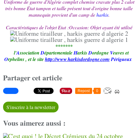
Uniforme de guerre d'Algérie complet chemise cravate plus 2 calot
très bonne État tampon et taille présent tout d'origine bonne taille
mannequin provient d'un camp de
harkis
.
Caractéristiques de l'objet Etat :Occasion: Objet ayant été utilisé
*******
l'
A
ssociation
D
épartementale
H
arkis
D
ordogne
V
euves et
O
rphelins
,
et le site
http://www
harkisd
ordogne
com
Périgueux
.
.
/
Partager cet article
Repost
0
S'inscrire à la newsletter
Vous aimerez aussi :