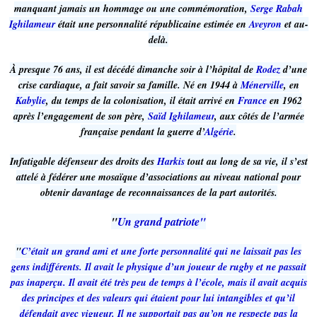
manquant jamais un hommage ou une commémoration,
Serge Rabah
Ighilameur
était une personnalité républicaine estimée en
Aveyron
et au-
delà.
À presque 76 ans, il est décédé dimanche soir à l’hôpital de
Rodez
d’une
crise cardiaque, a fait savoir sa famille. Né en 1944 à
Ménerville
, en
Kabylie
, du temps de la colonisation, il était arrivé en
France
en 1962
après l’engagement de son père,
Saïd Ighilameur
, aux côtés de l’armée
française pendant la guerre d’
Algérie
.
Infatigable défenseur des droits des
Harkis
tout au long de sa vie, il s’est
attelé à fédérer une mosaïque d’associations au niveau national pour
obtenir davantage de reconnaissances de la part autorités.
"
Un grand patriote"
"
C’était un grand ami et une forte personnalité qui ne laissait pas les
gens indifférents. Il avait le physique d’un joueur de rugby et ne passait
pas inaperçu. Il avait été très peu de temps à l’école, mais il avait acquis
des principes et des valeurs qui étaient pour lui intangibles et qu’il
défendait avec vigueur. Il ne supportait pas qu’on ne respecte pas la