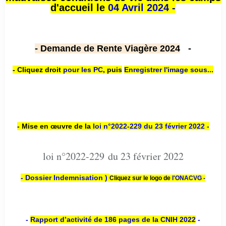
d'accueil le
04 Avril 2024 -
- Demande de Rente Viagère 2024
-
- Cliquez droit
pour les PC
,
puis
Enregistrer l'image sous...
- Mise en œuvre de la
loi n
°2022-229
du 23 février 2022 -
loi n°2022-229 du 23 février 2022
- Dossier Indemnisation )
Cliquez sur le logo de
l'ONACVG -
-
Rapport d’activité de 186 pages de la CNIH 2022
-