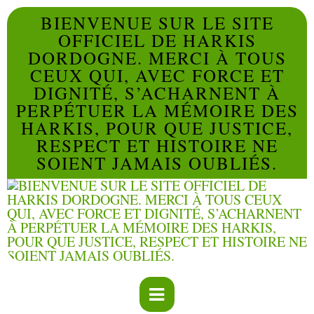
BIENVENUE SUR LE SITE
OFFICIEL DE HARKIS
DORDOGNE. MERCI À TOUS
CEUX QUI, AVEC FORCE ET
DIGNITÉ, S’ACHARNENT À
PERPÉTUER LA MÉMOIRE DES
HARKIS, POUR QUE JUSTICE,
RESPECT ET HISTOIRE NE
SOIENT JAMAIS OUBLIÉS.