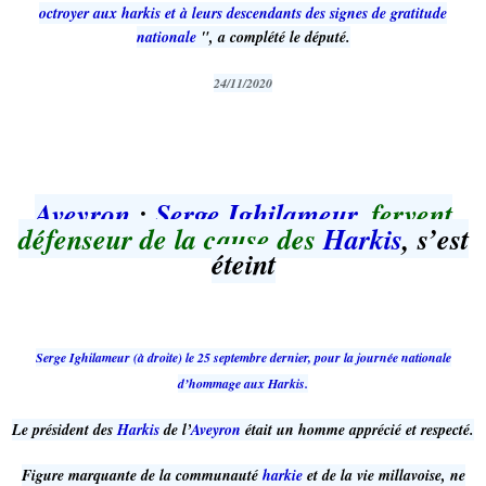
octroyer aux harkis et à leurs descendants des signes de gratitude
nationale
", a complété le député.
24/11/2020
Aveyron
:
Serge Ighilameur
, fervent
défenseur de la cause des
Harkis
, s’est
éteint
Serge Ighilameur (à droite) le 25 septembre dernier, pour la journée nationale
d’hommage aux Harkis.
Le président des
Harkis
de l’
Aveyron
était un homme apprécié et respecté.
Figure marquante de la communauté
harkie
et de la vie millavoise, ne