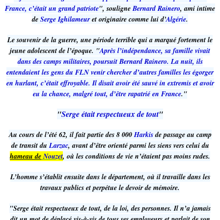
France, c’était un grand patriote
", souligne
Bernard Rainero
, ami intime
de
Serge Ighilameur
et originaire comme lui d’
Algérie
.
Le souvenir de la guerre, une période terrible qui a marqué fortement le
jeune adolescent de l’époque. "
Après l’indépendance, sa famille vivait
dans des camps militaires, poursuit Bernard Rainero. La nuit, ils
entendaient les gens du FLN venir chercher d’autres familles les égorger
en hurlant, c’était effroyable. Il disait avoir été sauvé in extremis et avoir
eu la chance, malgré tout, d’être rapatrié en France
."
"
Serge était respectueux de tout
"
Au cours de l’été 62, il fait partie des 8 000
Harkis
de passage au camp
de transit du
Larzac
, avant d’être orienté parmi les siens vers celui du
hameau de
Nouzet
, où les conditions de vie n’étaient pas moins rudes.
L’homme s’établit ensuite dans le département, où il travaille dans les
travaux publics et perpétue le devoir de mémoire.
"Serge était respectueux de tout, de la loi, des personnes. Il n’a jamais
dit un mot de déplacé vis-à-vis de tous ses employeurs et parlait de son