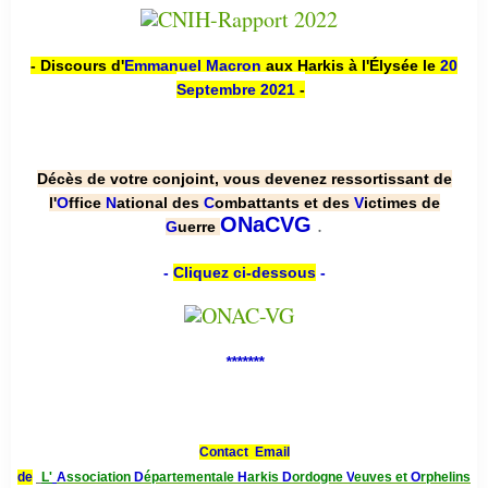
- Discours d'
Emmanuel Macron
aux Harkis à l'Élysée le
20
Septembre 2021
-
Décès de votre conjoint, vous devenez ressortissant de
l'
O
ffice
N
ational des
C
ombattants et des
V
ictimes de
.
ONaCVG
G
uerre
-
Cliquez ci-dessous
-
*******
Contact Email
de
L'
A
ssociation
D
épartementale
H
arkis
D
ordogne
V
euves et
O
rphelins