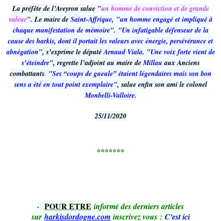
La préfète de l’Aveyron salue "
un homme de conviction et de grande
valeur
". Le maire de
Saint-Affrique
, "
un homme engagé et impliqué à
chaque manifestation de mémoire
". "
Un infatigable défenseur de la
cause des harkis, dont il portait les valeurs avec énergie, persévérance et
abnégation
", s’exprime le député
Arnaud Viala
. "
Une voix forte vient de
s’éteindre
", regrette l’adjoint au maire de
Millau
aux Anciens
combattants
.
"
Ses
“
coups de gueule
”
étaient légendaires mais son bon
sens a été en tout point exemplaire
", salue enfin son ami le colonel
Monbelli-Valloire
.​​​​​​
25/11/2020
*******
POUR ETRE
-
informé des derniers articles
sur
harkisdordogne.com
inscrivez vous
:
C'est ici