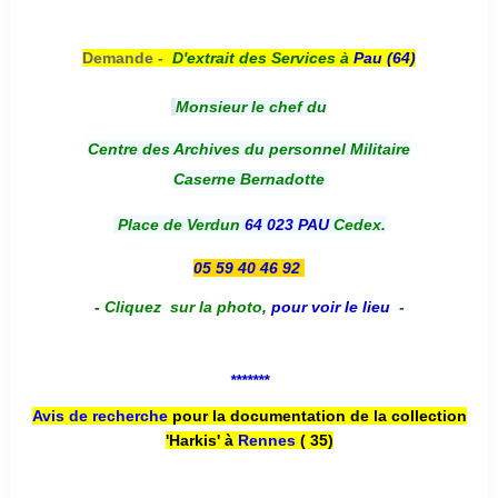
Demande -
D'e
xtrait des Services à
Pau (64)
Monsieur le chef du
Centre des Archives du personnel Militaire
Caserne Bernadotte
Place de Verdun
64 023 PAU
Cedex.
05 59 40 46 92
-
Cliquez sur la photo
,
pour voir le lieu
-
*******
Avis de recherche
pour la documentation de la collection
'Harkis' à
Rennes
( 35)