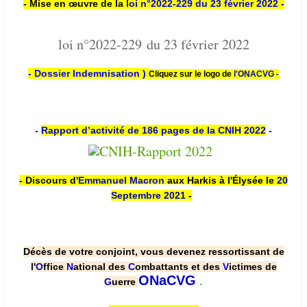
- Mise en œuvre de la
loi n
°2022-229
du 23 février 2022 -
loi n°2022-229 du 23 février 2022
- Dossier Indemnisation )
Cliquez sur le logo de
l'ONACVG -
-
Rapport d’activité de 186 pages de la CNIH 2022
-
- Discours d'
Emmanuel Macron
aux Harkis à l'Élysée le
20
Septembre 2021
-
Décès de votre conjoint, vous devenez ressortissant de
l'
O
ffice
N
ational des
C
ombattants et des
V
ictimes de
.
ONaCVG
G
uerre