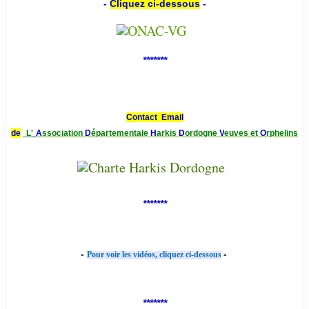
-
Cliquez ci-dessous
-
*******
Contact Email
de
L'
A
ssociation
D
épartementale
H
arkis
D
ordogne
V
euves et
O
rphelins
*******
-
-
Pour voir les vidéos, cliquez ci-dessous
*******