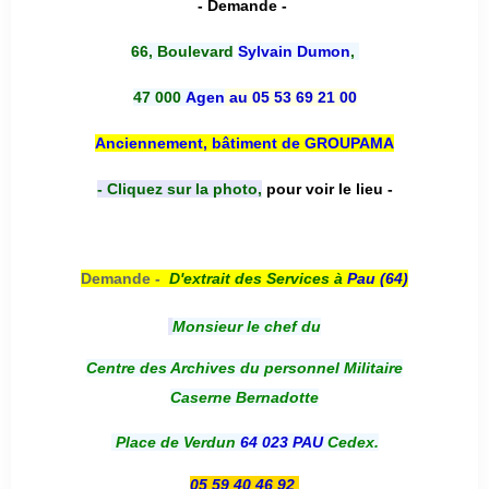
- Demande -
66, Boulevard
Sylvain Dumon
,
47 000
Agen
au 05 53 69 21 00
Anciennement, bâtiment de GROUPAMA
- Cliquez sur la photo,
pour voir le lieu -
Demande -
D'e
xtrait des Services à
Pau (64)
Monsieur le chef du
Centre des Archives du personnel Militaire
Caserne Bernadotte
Place de Verdun
64 023 PAU
Cedex.
05 59 40 46 92