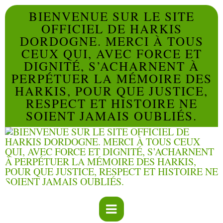
BIENVENUE SUR LE SITE
OFFICIEL DE HARKIS
DORDOGNE. MERCI À TOUS
CEUX QUI, AVEC FORCE ET
DIGNITÉ, S’ACHARNENT À
PERPÉTUER LA MÉMOIRE DES
HARKIS, POUR QUE JUSTICE,
RESPECT ET HISTOIRE NE
SOIENT JAMAIS OUBLIÉS.