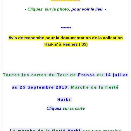
-
Cliquez sur la photo
,
pour voir le lieu
-
*******
Avis de recherche
pour la documentation de la collection
'Harkis' à
Rennes
( 35)
Toutes les cartes du
Tour de
France
du
14 juillet
au 25 Septembre 2019
, Marche de la fierté
Harki
.
Cliquez
sur la carte
La marche de la fierté
Harki
est une marche