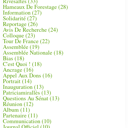
Rivesaltes
(33)
Hameaux De Forestage
(28)
Information
(27)
Solidarité
(27)
Reportage
(26)
Avis De Recherche
(24)
Colloque
(23)
Tour De France
(22)
Assemblée
(19)
Assemblée Nationale
(18)
Bias
(18)
C'est Quoi !
(18)
Ancrage
(16)
Appel Aux Dons
(16)
Portrait
(14)
Inauguration
(13)
Patriciamirallès
(13)
Questions Au Sénat
(13)
Réunion
(12)
Album
(11)
Partenaire
(11)
Communication
(10)
Journal Officiel
(10)