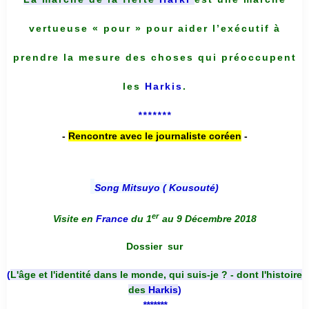
vertueuse « pour » pour aider l’exécutif à
prendre la mesure des choses qui préoccupent
les
Harkis
.
*******
-
Rencontre avec le journaliste coréen
-
Song Mitsuyo ( Kousouté
)
er
Visite en
France
du 1
au 9 Décembre 2018
Dossier
sur
(
L'âge et l'identité dans le monde, qui suis-je ? - dont l'histoire
des
Harkis
)
*******