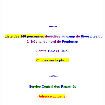
*******
-
Liste des 146 personnes
décédées
au camp
de
Rivesaltes
ou
à l'hôpital du nord de
Perpignan
-
entre
1962
et
1965 -
Cliquez sur la photo
*******
S
ervice
C
entral des
R
apatriés
-
Adresse actuelle
-