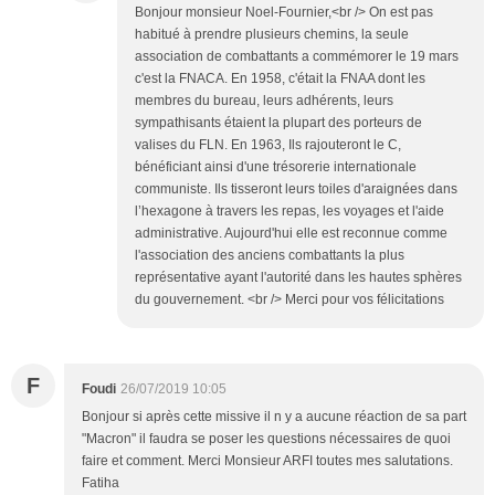
Bonjour monsieur Noel-Fournier,<br /> On est pas
habitué à prendre plusieurs chemins, la seule
association de combattants a commémorer le 19 mars
c'est la FNACA. En 1958, c'était la FNAA dont les
membres du bureau, leurs adhérents, leurs
sympathisants étaient la plupart des porteurs de
valises du FLN. En 1963, Ils rajouteront le C,
bénéficiant ainsi d'une trésorerie internationale
communiste. Ils tisseront leurs toiles d'araignées dans
l’hexagone à travers les repas, les voyages et l'aide
administrative. Aujourd'hui elle est reconnue comme
l'association des anciens combattants la plus
représentative ayant l'autorité dans les hautes sphères
du gouvernement. <br /> Merci pour vos félicitations
F
Foudi
26/07/2019 10:05
Bonjour si après cette missive il n y a aucune réaction de sa part
"Macron" il faudra se poser les questions nécessaires de quoi
faire et comment. Merci Monsieur ARFI toutes mes salutations.
Fatiha