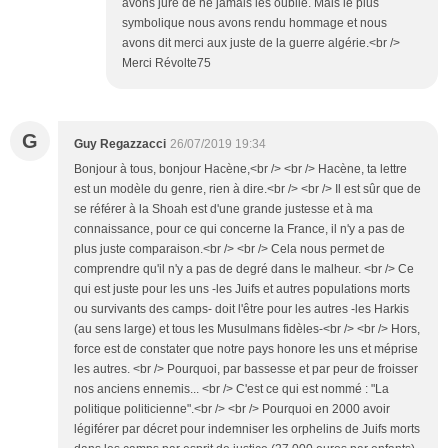
avons juré de ne jamais les oublié. Mais le plus
symbolique nous avons rendu hommage et nous
avons dit merci aux juste de la guerre algérie.<br />
Merci Révolte75
G
Guy Regazzacci
26/07/2019 19:34
Bonjour à tous, bonjour Hacène,<br /> <br /> Hacène, ta lettre
est un modèle du genre, rien à dire.<br /> <br /> Il est sûr que de
se référer à la Shoah est d'une grande justesse et à ma
connaissance, pour ce qui concerne la France, il n'y a pas de
plus juste comparaison.<br /> <br /> Cela nous permet de
comprendre qu'il n'y a pas de degré dans le malheur. <br /> Ce
qui est juste pour les uns -les Juifs et autres populations morts
ou survivants des camps- doit l'être pour les autres -les Harkis
(au sens large) et tous les Musulmans fidèles-<br /> <br /> Hors,
force est de constater que notre pays honore les uns et méprise
les autres. <br /> Pourquoi, par bassesse et par peur de froisser
nos anciens ennemis... <br /> C'est ce qui est nommé : "La
politique politicienne".<br /> <br /> Pourquoi en 2000 avoir
légiférer par décret pour indemniser les orphelins de Juifs morts