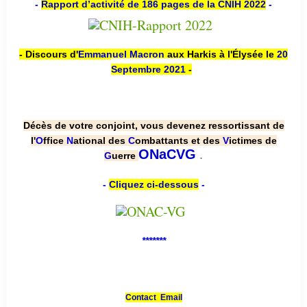
-
Rapport d’activité de 186 pages de la CNIH 2022
-
- Discours d'
Emmanuel Macron
aux Harkis à l'Élysée le
20
Septembre 2021
-
Décès de votre conjoint, vous devenez ressortissant de
l'
O
ffice
N
ational des
C
ombattants et des
V
ictimes de
.
ONaCVG
G
uerre
-
Cliquez ci-dessous
-
*******
Contact Email