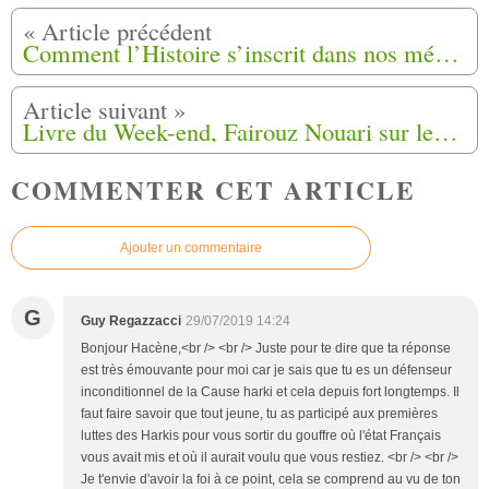
Comment l’Histoire s’inscrit dans nos mémoires
Livre du Week-end, Fairouz Nouari sur les traces de sa grand-mère Nedjma «Exilés d'une autre France, La saveur d'un fruit amer»
COMMENTER CET ARTICLE
Ajouter un commentaire
G
Guy Regazzacci
29/07/2019 14:24
Bonjour Hacène,<br /> <br /> Juste pour te dire que ta réponse
est très émouvante pour moi car je sais que tu es un défenseur
inconditionnel de la Cause harki et cela depuis fort longtemps. Il
faut faire savoir que tout jeune, tu as participé aux premières
luttes des Harkis pour vous sortir du gouffre où l'état Français
vous avait mis et où il aurait voulu que vous restiez. <br /> <br />
Je t'envie d'avoir la foi à ce point, cela se comprend au vu de ton