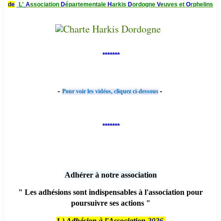
de
L'
A
ssociation
D
épartementale
H
arkis
D
ordogne
V
euves et
O
rphelins
*******
-
-
Pour voir les vidéos, cliquez ci-dessous
*******
Adhérer à notre association
" Les adhésions sont indispensables à l'association pour
poursuivre ses actions "
1 )
Adhésion à l'Association
2026