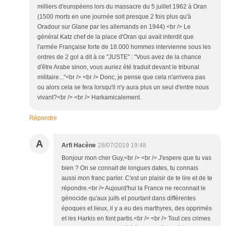
milliers d'européens lors du massacre du 5 juillet 1962 à Oran
(1500 morts en une journée soit presque 2 fois plus qu'à
Oradour sur Glane par les allemands en 1944) <br /> Le
général Katz chef de la place d'Oran qui avait interdit que
l'armée Française forte de 18.000 hommes intervienne sous les
ordres de 2 gol a dit à ce "JUSTE" : "Vous avez de la chance
d'être Arabe sinon, vous auriez été traduit devant le tribunal
militaire..."<br /> <br /> Donc, je pense que cela n'arrivera pas
ou alors cela se fera lorsqu'il n'y aura plus un seul d'entre nous
vivant?<br /> <br /> Harkamicalement.
Répondre
A
Arfi Hacène
28/07/2019 19:48
Bonjour mon cher Guy,<br /> <br /> J'espere que tu vas
bien ? On se connait de longues dates, tu connais
aussi mon franc parler. C'est un plaisir de te lire et de te
répondre.<br /> Aujourd'hui la France ne reconnait le
génocide qu'aux juifs et pourtant dans différentes
époques et lieux, il y a eu des marthyres, des opprimés
et les Harkis en font partis.<br /> <br /> Tout ces crimes