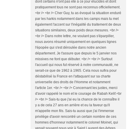
dont certains n'ont pas été à ce jour élucidés et dont
pratiquement tous ne sont pas reconnus officiellement.
<br /> <br /> Cher Guy, tu as évoqué la situation enduré
par les harkis notamment dans les camps mais tu met
également l'accent sur l'inégalité du traitement de deux
situations similaires, deux poids deux mesures. <br />
<br /> Dans notre lettre, ne voulant pas s'éparpiller,
nous avons résumé uniquement en quelques lignes
l'épopée qui s'est déroulée dans notre ancien
département. Je t'assure que depuis le 5 janvier nos
missives ne font que débuter. <br /> <br /> Surtout
l'accueil qui nous fut réservé à notre communauté, ne
serait-ce que de 1962 à 1965. Cela nous sufira pour
déstabilisé la France en l'attaquant sur sa charte
universelle des droits de l'Homme et notamment
l'article 1er. <br /> <br /> Concernant les justes, merci
d'avoir rappelé le nom et le courage de Rabah Kelif.<br
/> <br /> Sais-tu que j'ai eu la chance de le connaître il
y a de cela 27 ans en arrière et eu la faveur qu'il
m'appelle mon fils. Sais-tu aussi que j'ai l'immense
privilège d'avoir rencontré un certain nombre de ces
hommes d'honneur notamment le colonel Moinet, qui
venait souvent nous voir à Saint Laurent des Arbres.