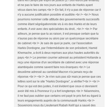
dans les camps par esprit de justice (27.000 euros par enfants)
et ne pas le faire de nos jours aux enfants de Harkis ayant
vécus dans les camps.<br /> En fait, il n'y a pas de réponse car il
n'y a aucune justification possible et audible.<br /> <br /> Nous
pourrions nommer cette attitude des gouvernements successifs
comme étant ségrégationniste vis à vis des Harkis et de leurs
enfants. A voir avec des spécialistes du droit...<br /> <br /> Par
ailleurs, je pense que tu as raison, il est presque certain que tu
n'auras pas de réponse ou alors par un quelconque secrétaire
de cabinet.<br /> Je sais de quoi je parle, car l'association
Harkis Dordogne, par l'intermédiaire de son président, Hamid
Khemache, a écrit à deux reprises aux plus hautes autorités du
pays.<br /> Le premier courrier adressé au président Hollande a
reçu une réponse d'un secrétaire de cabinet avec une réponse
alambiquée comme savent faire nos énarques.<br /> Le
deuxième adressé au candidat Macron n'a jamais reçu de
réponse.<br /> <br /> Je n'en suis pas sûr mais je pense que ces
lettres sont sur le site "Harkis Dordogne", a vérifier?<br /> <br />
Pour ce qui est des justes, il est évident que ceux-ci devraient
avoir été mis à l'honneur il y a fort longtemps.<br /> Néanmoins,
il ne faut pas oublier que certains ont payé le pris fort eu égard à
leurs engagements auprès de la communauté Harkis.<br />
Souvenons nous du Lieutenant Rabah Kelif qui a sauvé des