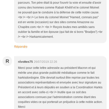
parcours. Ton père était là pour t'ouvrir la voie et ensuite d'avoir
connu des hommes comme Rabah Khélif et le colonel Moinet
ne pouvait que te conduire à la défense de cette noble cause.
<br /> <br /> Le livre du colonel Moinet "Hamed, connais pas"
est en vente (occasion) sur des sites comme Amazone ou
Chapitre.com.<br /> <br /> Reçois toutes mes amitiés sans
oublier ta famille et ton épouse (qui fait de si bons "Bradjes").<br
/> <br /> Harkamicalement.
Répondre
R
révoltes75
26/07/2019 22:26
Merci pour cette lettre adressée au président Macron et qui
mérite une plus grande publicité médiatique comme le fait
harkisdordogne. Elle devrait surtout être reprise par toutes les
associations représentatives et envoyée avec leur signature au
Président et à leurs députés en soutien a la Coordination Harkis
en accord avec celle-ci.<br /> Inutile que ce soit des
associations connues par l'administration comme étant des
coquilles vides ce qui porterait un préjudice à cette noble action.
Merci