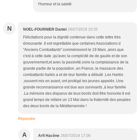
l'horreur et la saleté
N
NOEL-FOURNIER Daniel
26/07/2019 10:35
Félicitations pour la dignité contenue dans cette lettre très
émouvante .Il est regrettable que certaines Associations d
"Anciens Combattants" commémorent le 19 Mars ,alors que
c'est à cette date ,qu'avec la complicité de de gaulle et de son
gouvernement,et avec la passivité,voire la complaisance de la
grande partie de la population ,en France, le massacre des
combattants harkis a et de leur famille a débuté .Les Harkis
,souvent mis en avant, ont protégé les jeunes appelés .Une
grande reconnaissance est due aux survivants ,à leur famille
.La mémoire des disparus de tous bords doit être honorée.Il est
grand temps de refaire un 13 Mai dans la fraternité des peuples
des deux bords de la Méditerrannée !
Répondre
A
Arfi Hacène
26/07/2019 17:06