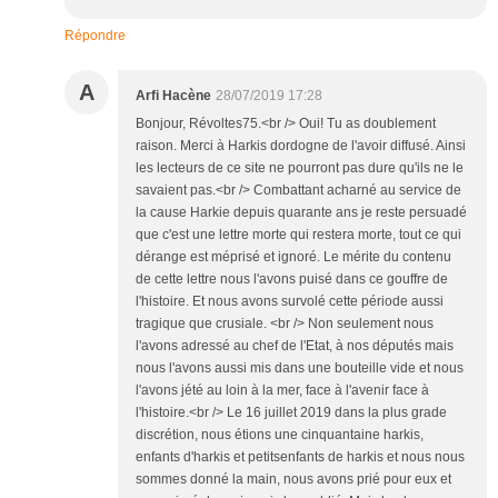
Répondre
A
Arfi Hacène
28/07/2019 17:28
Bonjour, Révoltes75.<br /> Oui! Tu as doublement
raison. Merci à Harkis dordogne de l'avoir diffusé. Ainsi
les lecteurs de ce site ne pourront pas dure qu'ils ne le
savaient pas.<br /> Combattant acharné au service de
la cause Harkie depuis quarante ans je reste persuadé
que c'est une lettre morte qui restera morte, tout ce qui
dérange est méprisé et ignoré. Le mérite du contenu
de cette lettre nous l'avons puisé dans ce gouffre de
l'histoire. Et nous avons survolé cette période aussi
tragique que crusiale. <br /> Non seulement nous
l'avons adressé au chef de l'Etat, à nos députés mais
nous l'avons aussi mis dans une bouteille vide et nous
l'avons jété au loin à la mer, face à l'avenir face à
l'histoire.<br /> Le 16 juillet 2019 dans la plus grade
discrétion, nous étions une cinquantaine harkis,
enfants d'harkis et petitsenfants de harkis et nous nous
sommes donné la main, nous avons prié pour eux et