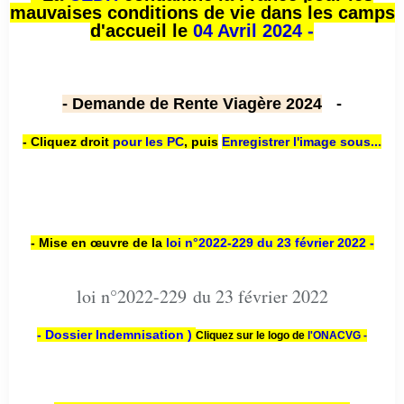
mauvaises conditions de vie dans les camps
d'accueil le
04 Avril 2024 -
- Demande de Rente Viagère 2024
-
- Cliquez droit
pour les PC
,
puis
Enregistrer l'image sous...
- Mise en œuvre de la
loi n
°2022-229
du 23 février 2022 -
loi n°2022-229 du 23 février 2022
- Dossier Indemnisation )
Cliquez sur le logo de
l'ONACVG -