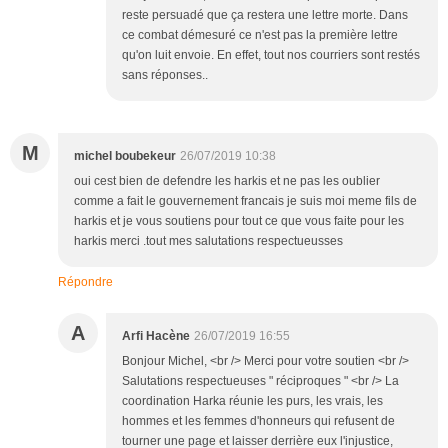
reste persuadé que ça restera une lettre morte. Dans
ce combat démesuré ce n'est pas la première lettre
qu'on luit envoie. En effet, tout nos courriers sont restés
sans réponses..
M
michel boubekeur
26/07/2019 10:38
oui cest bien de defendre les harkis et ne pas les oublier
comme a fait le gouvernement francais je suis moi meme fils de
harkis et je vous soutiens pour tout ce que vous faite pour les
harkis merci .tout mes salutations respectueusses
Répondre
A
Arfi Hacène
26/07/2019 16:55
Bonjour Michel, <br /> Merci pour votre soutien <br />
Salutations respectueuses " réciproques " <br /> La
coordination Harka réunie les purs, les vrais, les
hommes et les femmes d'honneurs qui refusent de
tourner une page et laisser derrière eux l'injustice,