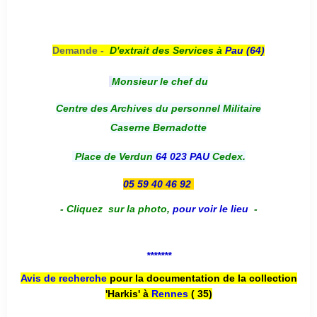
Demande -
D'e
xtrait des Services à
Pau (64)
Monsieur le chef du
Centre des Archives du personnel Militaire
Caserne Bernadotte
Place de Verdun
64 023 PAU
Cedex.
05 59 40 46 92
-
Cliquez sur la photo
,
pour voir le lieu
-
*******
Avis de recherche
pour la documentation de la collection
'Harkis' à
Rennes
( 35)