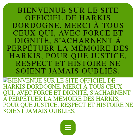
BIENVENUE SUR LE SITE
OFFICIEL DE HARKIS
DORDOGNE. MERCI À TOUS
CEUX QUI, AVEC FORCE ET
DIGNITÉ, S’ACHARNENT À
PERPÉTUER LA MÉMOIRE DES
HARKIS, POUR QUE JUSTICE,
RESPECT ET HISTOIRE NE
SOIENT JAMAIS OUBLIÉS.