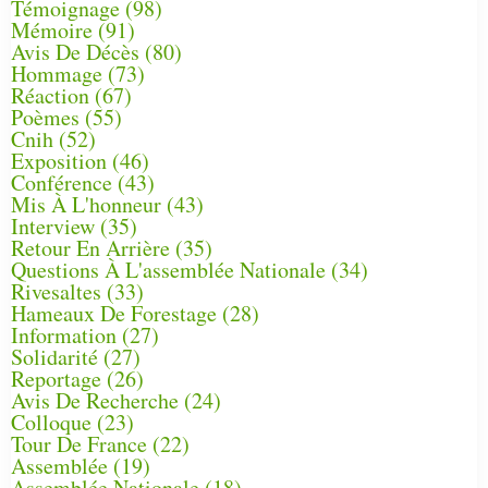
Témoignage
(98)
Mémoire
(91)
Avis De Décès
(80)
Hommage
(73)
Réaction
(67)
Poèmes
(55)
Cnih
(52)
Exposition
(46)
Conférence
(43)
Mis À L'honneur
(43)
Interview
(35)
Retour En Arrière
(35)
Questions À L'assemblée Nationale
(34)
Rivesaltes
(33)
Hameaux De Forestage
(28)
Information
(27)
Solidarité
(27)
Reportage
(26)
Avis De Recherche
(24)
Colloque
(23)
Tour De France
(22)
Assemblée
(19)
Assemblée Nationale
(18)