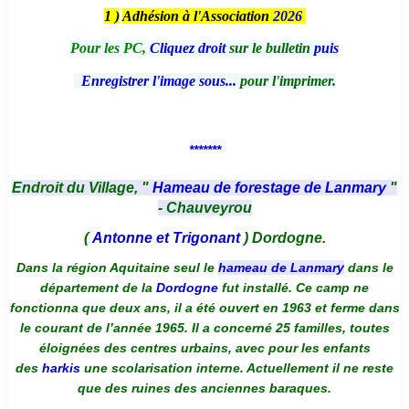
1 )
Adhésion à l'Association
2026
Pour les PC,
Cliquez droit
sur le bulletin
puis
Enregistrer l'image sous...
pour l'imprimer.
*******
Endroit du Village, "
Hameau de forestage de Lanmary
"
- Chauveyrou
(
Antonne et Trigonant
) Dordogne.
Dans la région Aquitaine seul le
hameau de Lanmary
dans le
département de la
Dordogne
fut installé. Ce camp ne
fonctionna que deux ans, il a été ouvert en 1963 et ferme dans
le courant de l’année 1965. Il a concerné 25 familles, toutes
éloignées des centres urbains, avec pour les enfants
des
harkis
une scolarisation interne. Actuellement il ne reste
que des ruines des anciennes baraques.