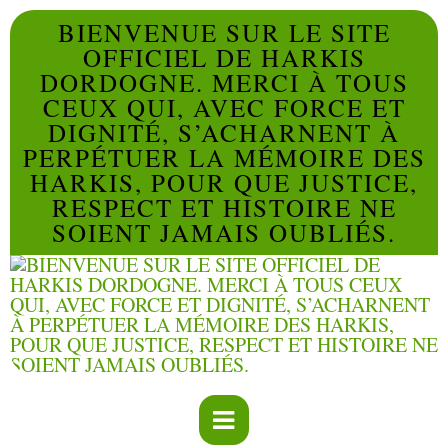
BIENVENUE SUR LE SITE
OFFICIEL DE HARKIS
DORDOGNE. MERCI À TOUS
CEUX QUI, AVEC FORCE ET
DIGNITÉ, S’ACHARNENT À
PERPÉTUER LA MÉMOIRE DES
HARKIS, POUR QUE JUSTICE,
RESPECT ET HISTOIRE NE
SOIENT JAMAIS OUBLIÉS.