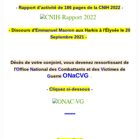
-
Rapport d’activité de 186 pages de la CNIH 2022
-
- Discours d'
Emmanuel Macron
aux Harkis à l'Élysée le
20
Septembre 2021
-
Décès de votre conjoint, vous devenez ressortissant de
l'
O
ffice
N
ational des
C
ombattants et des
V
ictimes de
.
ONaCVG
G
uerre
-
Cliquez ci-dessous
-
*******