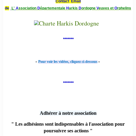
Contact Email
de
L'
A
ssociation
D
épartementale
H
arkis
D
ordogne
V
euves et
O
rphelins
*******
-
-
Pour voir les vidéos, cliquez ci-dessous
*******
Adhérer à notre association
" Les adhésions sont indispensables à l'association pour
poursuivre ses actions "