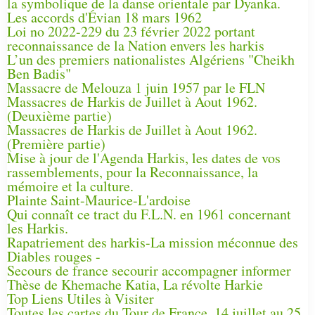
la symbolique de la danse orientale par Dyanka.
Les accords d'Évian 18 mars 1962
Loi no 2022-229 du 23 février 2022 portant
reconnaissance de la Nation envers les harkis
L’un des premiers nationalistes Algériens "Cheikh
Ben Badis"
Massacre de Melouza 1 juin 1957 par le FLN
Massacres de Harkis de Juillet à Aout 1962.
(Deuxième partie)
Massacres de Harkis de Juillet à Aout 1962.
(Première partie)
Mise à jour de l'Agenda Harkis, les dates de vos
rassemblements, pour la Reconnaissance, la
mémoire et la culture.
Plainte Saint-Maurice-L'ardoise
Qui connaît ce tract du F.L.N. en 1961 concernant
les Harkis.
Rapatriement des harkis-La mission méconnue des
Diables rouges -
Secours de france secourir accompagner informer
Thèse de Khemache Katia, La révolte Harkie
Top Liens Utiles à Visiter
Toutes les cartes du Tour de France, 14 juillet au 25