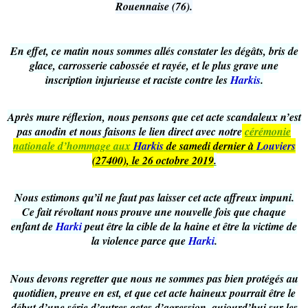
Rouennaise (76).
En effet, ce matin nous sommes allés constater les dégâts, bris de
glace, carrosserie cabossée et rayée, et le plus grave une
inscription injurieuse et raciste contre les
Harkis
.
Après mure réflexion, nous pensons que cet acte scandaleux n’est
pas anodin et nous faisons le lien direct avec notre
cérémonie
nationale d’hommage aux
Harkis
de samedi dernier à
Louviers
(27400), le 26 octobre 2019
.
Nous estimons qu’il ne faut pas laisser cet acte affreux impuni.
Ce fait révoltant nous prouve une nouvelle fois que chaque
enfant de
Harki
peut être la cible de la haine et être la victime de
la violence parce que
Harki
.
Nous devons regretter que nous ne sommes pas bien protégés au
quotidien, preuve en est, et que cet acte haineux pourrait être le
début d’une série d’autres actes d’agression, aujourd’hui sur les