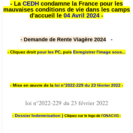
- La
CEDH
condamne la France pour les
mauvaises conditions de vie dans les camps
d'accueil le
04 Avril 2024 -
- Demande de Rente Viagère 2024
-
- Cliquez droit
pour les PC
,
puis
Enregistrer l'image sous...
- Mise en œuvre de la
loi n
°2022-229
du 23 février 2022 -
loi n°2022-229 du 23 février 2022
- Dossier Indemnisation )
Cliquez sur le logo de
l'ONACVG -