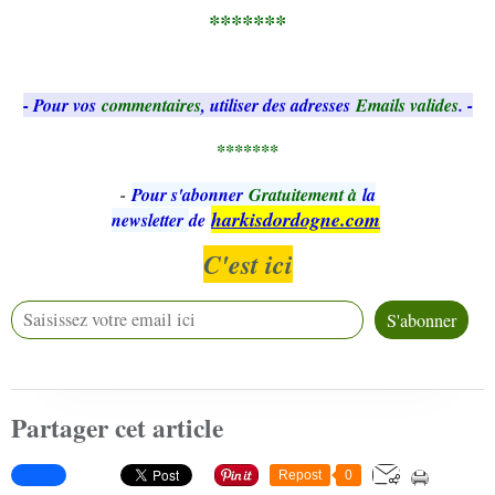
*******
- Pour vos
commentaires
, utiliser des adresses
Emails valides
. -
*******
-
Pour s'abonner
Gratuitement à
la
harkisdordogne.com
newsletter
de
C'est ici
Partager cet article
Repost
0