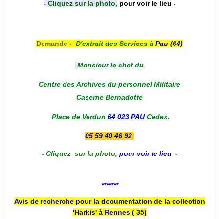
- Cliquez sur la photo,
pour voir le lieu -
Demande -
D'e
xtrait des Services à
Pau (64)
Monsieur le chef du
Centre des Archives du personnel Militaire
Caserne Bernadotte
Place de Verdun
64 023 PAU
Cedex.
05 59 40 46 92
-
Cliquez sur la photo
,
pour voir le lieu
-
*******
Avis de recherche
pour la documentation de la collection
'Harkis' à
Rennes
( 35)