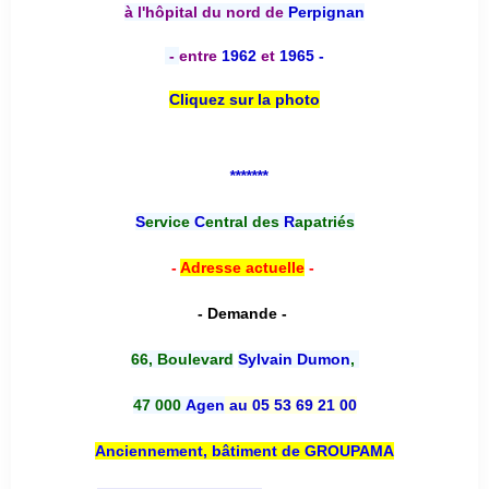
à l'hôpital du nord de
Perpignan
-
entre
1962
et
1965 -
Cliquez sur la photo
*******
S
ervice
C
entral des
R
apatriés
-
Adresse actuelle
-
- Demande -
66, Boulevard
Sylvain Dumon
,
47 000
Agen
au 05 53 69 21 00
Anciennement, bâtiment de GROUPAMA